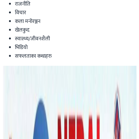
राजनीति
विचार
कला मनोरञ्जन
खेलकुद
स्वास्थ्य/जीवनशैली
भिडियो
सफलताका कथाहरु
Australia
अष्ट्रेलियाकै पहिलो नेपालीमुलकी
काउन्सिलरद्वारा सपथ ग्रहण, नेपाली भेषमै
सहभागी