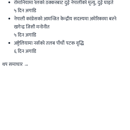
रोमानियामा रेलको ठक्करबाट दुई नेपालीको मृत्यु, दुई घाइते
५ दिन अगाडि
नेपाली कांग्रेसको आमन्त्रित केन्द्रीय सदस्यमा अमेरिकामा बस्ने
खगेन्द्र जिसी मनोनीत
५ दिन अगाडि
अष्ट्रेलियामा नर्सको तलब पाँचौं पटक वृद्धि
६ दिन अगाडि
थप समाचार →