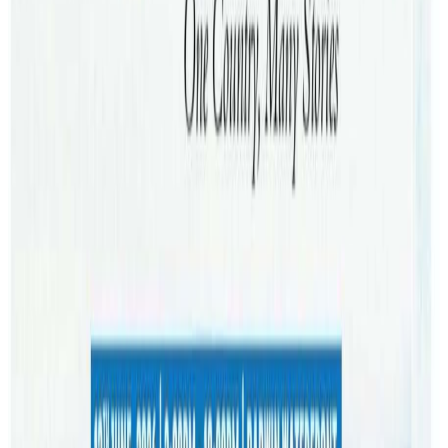
राजनीतिमा लाग्न अभिप्रेरणा मिल्न थालेको छ ।
लेभर पार्टीबाट भद्रा दोस्रो वरियताका उमेद्वार हुनुहुन्थ्यो । १५ जना
काउन्सिलर पदमा भद्राको पार्टीले ९ वटा सिट जितेको छ । नेपालीमा
विद्यार्थी राजनीतिमा सक्रिय भद्रा एक दशकदेखि अष्ट्रेलियाको प्रतिपक्ष
दल लेभरमा समेत सक्रिय हुनुहुन्छ ।
को हुन भद्रा ?
भद्रा वाइबा पेशाले रजिष्टर्ड नर्स हुनुहुन्छ । नेपालको वीर अस्पताल र
प्रसुती गृहमा झण्डै १८ वर्ष नर्सिङ सेवा गरेर सन् २००८ मा भद्रा
अष्ट्रेलिया आउनुभएको हो । सिन्धुली स्थाई घर भएकी भद्राले
महाराजगञ्ज नर्सिङ क्याम्पसमा स्वतन्त्र विद्यार्थी युनियन स्ववियुको
स्थापना गर्न निकै ठुलो योगदान दिनुभयो । सन् १९९१ मा प्रारम्भिक
कमिटिको अध्यक्ष भएर भद्रा कै नेतृत्वमा महाराजगञ्ज नर्सिङ क्याम्पसमा