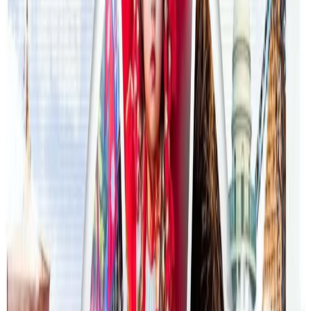
अन्तर्राष्ट्रिय विद्यार्थी आकर्षित गर्न भिक्टोरियाले बनायो
नयाँ रणनीति
२०२६ जुलाई २३
फिफा विश्वकपमा अस्ट्रेलियाको टोलीका लागि
रणनीति बनाउने नेपाली युवा
२०२६ जुलाई २३
एनपिएल अष्ट्रेलियाको पाँचौं संस्करणमा कृष्ण कार्की
सबैभन्दा महँगा खेलाडी
२०२६ जुलाई १९
डार्विनमा नेपाल फेस्टिभल हुँदै