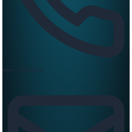
News :
0420397147