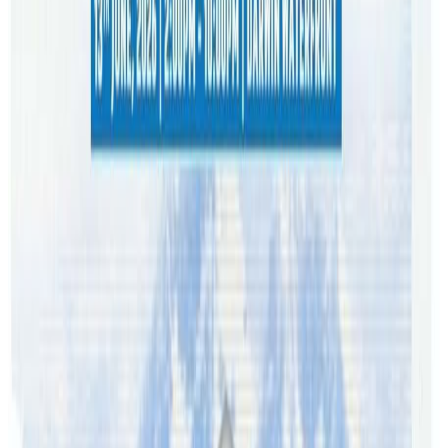
स्ववियु स्थापना भएको थियो ।
खासगरी अनेरास्ववियुबाट विद्यार्थी राजनीति गर्नुभएका भद्रा कानुनमा
बिबिएल गरेर अधिवक्ता समेत बन्नु भएको छ । भद्रा लेभर पार्टीको
पञ्चवल शाखाको सहसचिव पदमा समेत कार्यरत हुनुहुन्छ । सन् २०१३
मा पार्टी प्रवेश गरेदेखि नै भद्रामा दलभित्र बलियो उपस्थिती जनाउदै
आउनुभएको छ ।
यो पनि पढ्नुहोस्
सिड्नीमा काउन्सिलर पदमा भद्रा वाइबा विजयी, रचियो इतिहास «
Nepal Tube Australia
सिड्नीमा यस कारण भद्रा वाइबा काउन्सिलर बन्ने संभावना बलियो «
Nepal Tube Australia