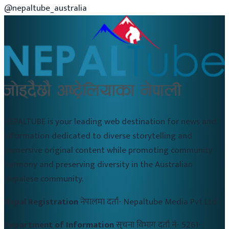
@nepaltube_australia
NEPALTUBE is your leading web destination for news and
information dedicated to diverse storytelling and
immersive original content while promoting community
harmony and preserving diversity in the Australian
Nepalese community.
Nepal Registration
नेपालमा दर्ता-
Nepaltube Media Pvt Ltd
Department of Information
सुचना विभाग दर्ता नं-
5261-