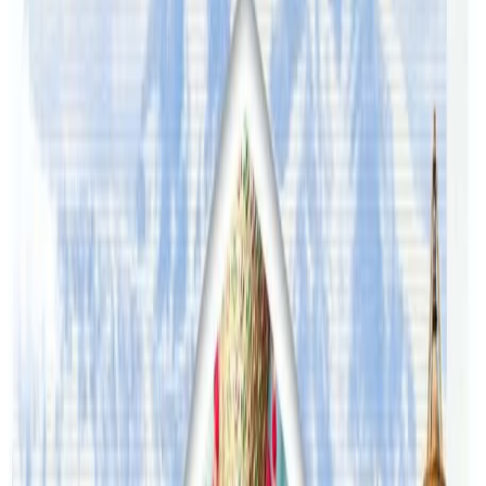
यस वेवसाइटमा प्रकाशित समाचार, विचार र लेखबारे तपाईंको कुनै
प्रतिक्रिया, गुनासो, सुझाव र सल्लाह छन् भने कृपया हामीलाई निम्न ईमेलमा
पठाउनुहोला । तपाईंको सहयोगले हामीलाई निष्पक्ष र तटस्थ पत्रकारिता गर्न
टेवा पुग्नेछ । सम्पर्क इमेल :
info@nepaltube.com.au
शेयर:
प्रतिक्रिया दिनुहोस
टिप्पणीहरू लोड हुँदैछ…
ट्यागहरू
#bhadra waiba
#sydney
सम्बन्धित समाचार