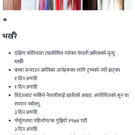
२०२६ जुन ११
🔥
भर्खरै
दक्षिण कोरियामा ट्यांकीभित्र पसेका नेपाली श्रमिकको मृत्यु
भर्खरै
बच्चा जन्माउन अमेरिका जानेहरूका लागि ट्रम्पको नयाँ झट्का
१ दिन अगाडि
१ दिन अगाडि
विदेशबाट फर्किने नेपालीलाई प्रहरीको आग्रह: अपरिचितको सुन वा
सामान नबोक्नू
३ दिन अगाडि
पोर्चुगलमा पहिलोपटक गुञ्जियो १९७४ एडी
३ दिन अगाडि