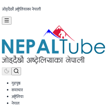
जोड्दैछौ अष्ट्रेलियाका नेपाली
गृहपृष्ठ
समाचार
अष्ट्रेलिया
नेपाल