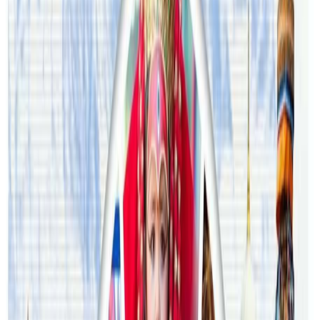
अष्ट्रेलियामा नर्सको तलब पाँचौं पटक वृद्धि
२०२६ अगस्ट ३
अस्ट्रेलियामा विवाह घट्यो, बढ्यो सम्बन्धविच्छेद
२०२६ जुलाई २९
थापाथलीबाट अष्ट्रेलियाका घरको डिजाइन
२०२६ जुलाई २७
अष्ट्रेलियामा मन्त्रालयका कर्मचारीले भ्रष्टाचार गरेको
भेटिएपछि शिक्षा मन्त्रीले दिइन् राजीनामा
२०२६ जुलाई २४