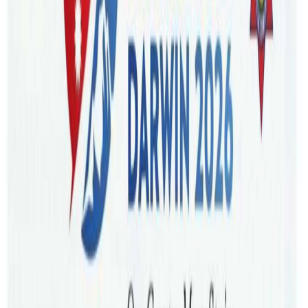
आज पद तथा गोपनियताको सपथ ग्रहण गर्नुभएको छ । गत
निर्वाचनमा सिड्नीको क्यान्टबरी ब्याङस् टाउन सिटी काउन्सिलमा
नेपालीमुलकी नर्स भद्रा वाइबा काउन्सिलर पदमा निर्वाचित हुनु भएको
हो । सपथ ग्रहण कार्यक्रममा भद्रा नेपाली पोसाक तामाङ भेषभुसामा
सजिएर पुग्नु भएको थियो ।
काउन्सिलका महानिर्देशक म्याथ्यु स्टेवार्डले भद्रा लगायत नवनिर्वाचित
काउन्सिलरहरुलाई पद तथा गोपनियताको सपथ खुवाउनु भएको हो ।
सपथ ग्रहणमा पुगेका अन्य काउन्सिलर र सहभागीहरुले भद्राको
पोसाकलाई निकै चाख मानेर नियालिरहेका देखिन्थे । आफ्नै
भेषभुषामा सजिएर सपथ लिन पाउदा नेपाली हुनुको गर्व महसुस भएको
भद्राले नेपालट्युबलाई बताउनुभयो । निर्वाचन प्रचारप्रसारको अभियान
देखिनै नेपाली समुदायका लागि गौरव गर्न लायक काम गर्ने बाचा
गर्नुभएका भद्राको सफलताबाट अन्य नेपालीलाई पनि यहाँको