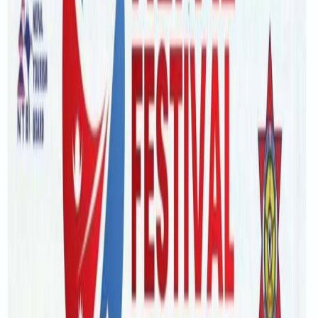
Friday, 2021 December 24 / 2:51 pm
अ−
अ
अ+
सिड्नी/ गत डिसेम्बर ४ तारिखमा भएको न्यु साउथ वेल्स राज्यको
स्थानिय निकायको चुनावमा निर्वाचित नेपालीमूलकी काउन्सिलरले