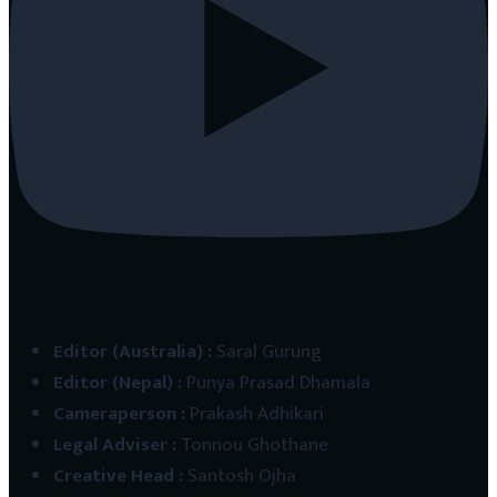
Editor (Australia)
:
Saral Gurung
Editor (Nepal)
:
Punya Prasad Dhamala
Cameraperson
:
Prakash Adhikari
Legal Adviser
:
Tonnou Ghothane
Creative Head
:
Santosh Ojha