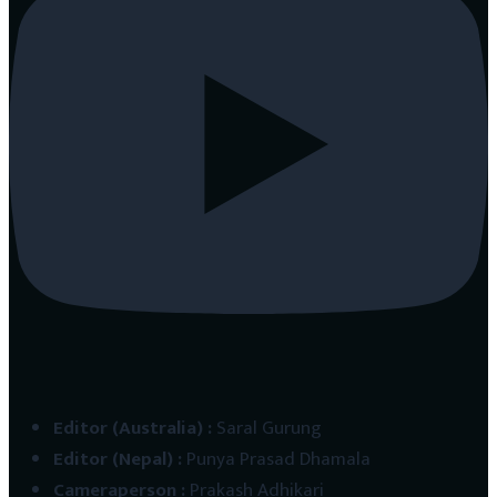
Editor (Australia)
:
Saral Gurung
Editor (Nepal)
:
Punya Prasad Dhamala
Cameraperson
:
Prakash Adhikari