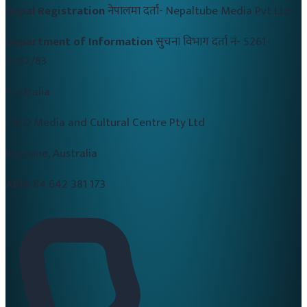
Nepal Registration
नेपालमा दर्ता-
Nepaltube Media Pvt Ltd
Department of Information
सुचना विभाग दर्ता नं-
5261-
2082/83
Australia
CALD Media and Cultural Centre Pty Ltd
Brisbane, Australia
ABN:
84 642 381 173