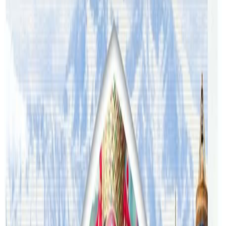
सम्बन्धित समाचार
अष्ट्रेलियामा नर्सको तलब पाँचौं पटक वृद्धि
२०२६ अगस्ट ३
अस्ट्रेलियामा विवाह घट्यो, बढ्यो सम्बन्धविच्छेद
२०२६ जुलाई २९
थापाथलीबाट अष्ट्रेलियाका घरको डिजाइन
२०२६ जुलाई २७
अष्ट्रेलियामा मन्त्रालयका कर्मचारीले भ्रष्टाचार गरेको
भेटिएपछि शिक्षा मन्त्रीले दिइन् राजीनामा