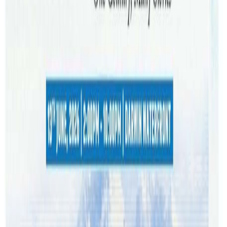
हितमा यो कदम आवश्यक भएको हो। करिब ६,८०० इरानीलाई
प्रभावित गर्ने निर्णयमा अष्ट्रेलियन नागरिकका परिवारलाई अपवाद
दिइएको छ। आलोचकहरूले यसलाई “नैतिक असफलता” र
आप्रवासन प्रणालीमाथि विश्वास कमजोर पार्ने खतरनाक कदम भन्दै
विरोध गरेका छन्।
यस वेवसाइटमा प्रकाशित समाचार, विचार र लेखबारे तपाईंको कुनै
प्रतिक्रिया, गुनासो, सुझाव र सल्लाह छन् भने कृपया हामीलाई निम्न ईमेलमा
पठाउनुहोला । तपाईंको सहयोगले हामीलाई निष्पक्ष र तटस्थ पत्रकारिता गर्न
टेवा पुग्नेछ । सम्पर्क इमेल :
info@nepaltube.com.au
शेयर:
प्रतिक्रिया दिनुहोस
टिप्पणीहरू लोड हुँदैछ…