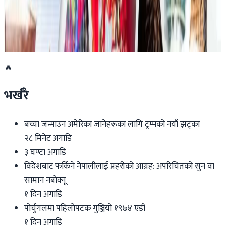
डार्विनमा नेपाल फेस्टिभल हुँदै
२०२६ जुन ११
🔥
भर्खरै
बच्चा जन्माउन अमेरिका जानेहरूका लागि ट्रम्पको नयाँ झट्का
२८ मिनेट अगाडि
३ घण्टा अगाडि
विदेशबाट फर्किने नेपालीलाई प्रहरीको आग्रह: अपरिचितको सुन वा
सामान नबोक्नू
१ दिन अगाडि
पोर्चुगलमा पहिलोपटक गुञ्जियो १९७४ एडी
१ दिन अगाडि