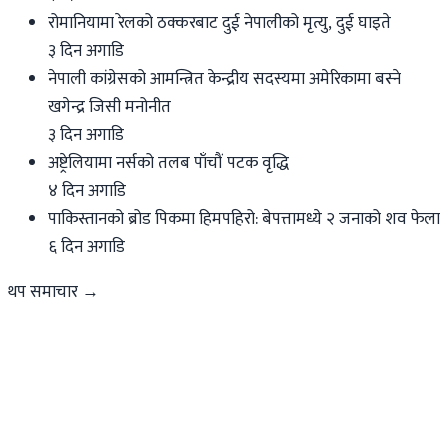
रोमानियामा रेलको ठक्करबाट दुई नेपालीको मृत्यु, दुई घाइते
३ दिन अगाडि
नेपाली कांग्रेसको आमन्त्रित केन्द्रीय सदस्यमा अमेरिकामा बस्ने
खगेन्द्र जिसी मनोनीत
३ दिन अगाडि
अष्ट्रेलियामा नर्सको तलब पाँचौं पटक वृद्धि
४ दिन अगाडि
पाकिस्तानको ब्रोड पिकमा हिमपहिरो: बेपत्तामध्ये २ जनाको शव फेला
६ दिन अगाडि
थप समाचार →