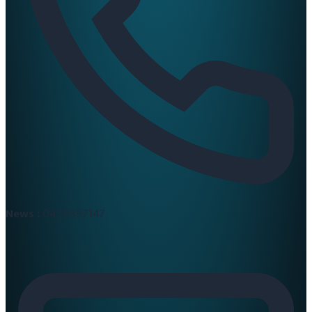
News :
0420397147