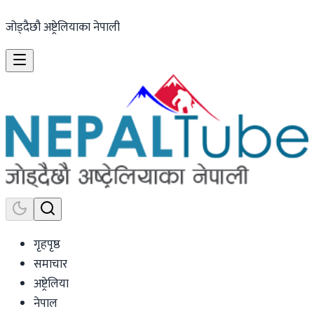
जोड्दैछौ अष्ट्रेलियाका नेपाली
गृहपृष्ठ
समाचार
अष्ट्रेलिया
नेपाल