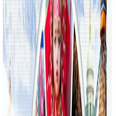
२०२६ जुलाई २४
अन्तर्राष्ट्रिय विद्यार्थी आकर्षित गर्न भिक्टोरियाले बनायो
नयाँ रणनीति
२०२६ जुलाई २३
फिफा विश्वकपमा अस्ट्रेलियाको टोलीका लागि
रणनीति बनाउने नेपाली युवा
२०२६ जुलाई २३
एनपिएल अष्ट्रेलियाको पाँचौं संस्करणमा कृष्ण कार्की
सबैभन्दा महँगा खेलाडी
२०२६ जुलाई १९