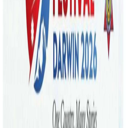
अ−
अ
अ+
काठमाडौं – अष्ट्रेलियाले वैध भिसा भएका इरानी पर्यटकहरूको प्रवेश
आगामी छ महिनासम्म रोक्ने निर्णय गरेको छ।
गृह मामिला मन्त्री टोनी बर्कका अनुसार, भिसा अवधि सकिएपछि
उनीहरू स्वदेश फर्किन नपाउने सम्भावना बढेको कारणले राष्ट्रिय