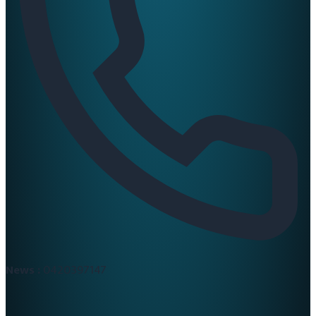
News :
0420397147