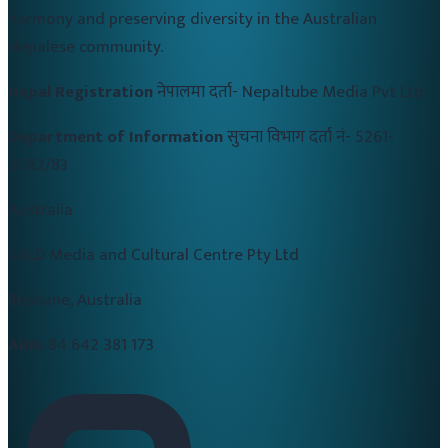
harmony and preserving diversity in the Australian
Nepalese community.
Nepal Registration
नेपालमा दर्ता-
Nepaltube Media Pvt Ltd
Department of Information
सुचना विभाग दर्ता नं-
5261-
2082/83
Australia
CALD Media and Cultural Centre Pty Ltd
Brisbane, Australia
ABN:
84 642 381 173