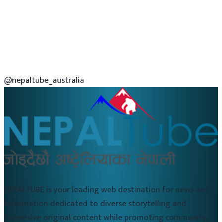
@nepaltube_australia
NEPALTUBE is your leading web destination for news and
information dedicated to diverse storytelling and
immersive original content while promoting community