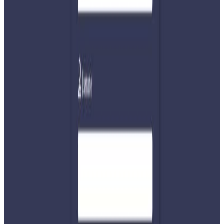
छ ।
अब प्रतिनिधिसभाको बैठकले नयाँ सभामुख चयन नगरेसम्म केसीले नै
उक्त जिम्मेवारी पूरा गर्नुहुनेछ । संसद सचिवालयका अनुसार
शपथलगत्तै केसीलाई सभामुखको हैसियतमा एउटा गाडी र नेपाल
प्रहरीको तर्फबाट एकजना निजी सुरक्षा अधिकारी (पीएसओ) उपलब्ध
गराइएको छ ।
भोलि सांसदहरूको शपथ, पहिलो बैठक अनिश्चित
प्रतिनिधिसभाका ज्येष्ठ सदस्य केसीले सभामुखका रूपमा शपथ
लिएपछि बिहीबार सभाका अन्य सदस्यले शपथ लिने तय भएको छ।
संसद सचिवालयले नवनिर्वाचित सांसदहरूलाई मध्याह्न १:३० को
समयमा उपस्थितिका लागि सूचना जारी गरेको छ । मातृभाषासहित
अन्य भाषामा शपथ लिन चाहने सांसदका लागि ती-ती भाषाको