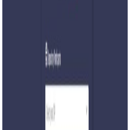
Wednesday, 2026 March 25 / 10:36 pm
अ−
अ
अ+
काठमाडौं । फागुन २१ मा निर्वाचित ज्येष्ठ सदस्य अर्जुननरसिंह केसीले
राष्ट्रपति रामचन्द्र पौडेलसँग पद तथा गोपनीयताको शपथ लिनुभएको