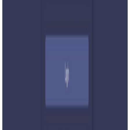
शेयर:
प्रतिक्रिया दिनुहोस
टिप्पणीहरू लोड हुँदैछ…
सम्बन्धित समाचार
२०२६ अगस्ट ७
नेपाली कांग्रेसको आमन्त्रित केन्द्रीय सदस्यमा
अमेरिकामा बस्ने खगेन्द्र जिसी मनोनीत
२०२६ अगस्ट ४
सुनसरी घटनामा प्रधानमन्त्री बालेनको सम्बोधन- संयम