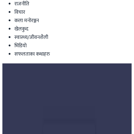
राजनीति
विचार
कला मनोरञ्जन
खेलकुद
स्वास्थ्य/जीवनशैली
भिडियो
सफलताका कथाहरु
Nepal
जेष्ठ सदस्यले लिए सपथ,भोलि २७४ जना
सांसदले लिने
Nepal Tube
|