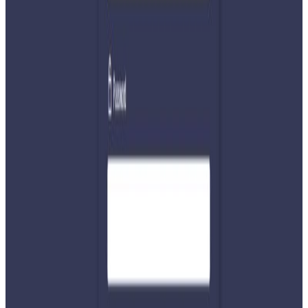
शपथको व्यहोरा तयार पारिएको छ ।
प्रतिनिधिसभाको पहिलो बैठक अहिलेसम्म निश्चित भएको छैन । बैठक
बस्नका लागि मन्त्रिपरिषद्को सिफारिसमा राष्ट्रपतिबाट आह्वान हुनुपर्ने
संबैधानिक व्यवस्था रहेको छ । बिहीबार नवनिर्वाचित प्रतिनिधिसभा
सदस्यहरूको शपथपछि राष्ट्रपतिको कार्यालयले नेपालको संविधानको
धारा ७६ को उपधारा १ बमोजिम नयाँ सरकार गठनका निम्ति आह्वान
गर्ने तयारी छ । यसपछि रास्ववाको बहुमतको सरकार गठन हुन्छ ।
Photo-NPL
यस वेवसाइटमा प्रकाशित समाचार, विचार र लेखबारे तपाईंको कुनै
प्रतिक्रिया, गुनासो, सुझाव र सल्लाह छन् भने कृपया हामीलाई निम्न ईमेलमा
पठाउनुहोला । तपाईंको सहयोगले हामीलाई निष्पक्ष र तटस्थ पत्रकारिता गर्न
टेवा पुग्नेछ । सम्पर्क इमेल :
info@nepaltube.com.au