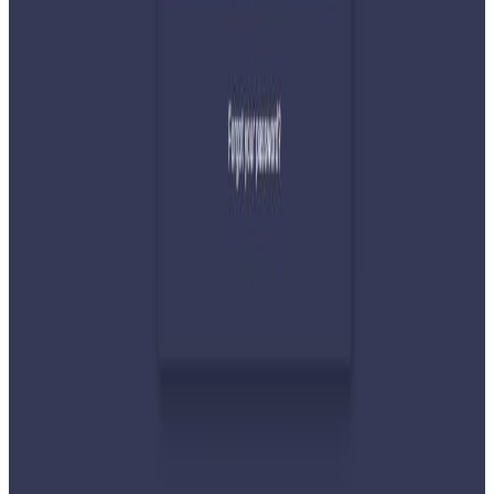
र सहिष्णुता अपनाउन आह्वान
२०२६ जुलाई ३१
देशभर तनाव बढिरहेका बेला ९ प्रमुख राजनीतिक
दलहरूको संयुक्त अपिल
२०२६ जुलाई ३०
प्रधानमन्त्री शाहलाई भारतको औपचारिक भ्रमण निम्तो
२०२६ जुलाई २९
बुद्ध एयरले भित्र्यायो नयाँ एटीआर-७२-६०० विमान
२०२६ जुलाई २९
नेपालमा महिला विदेशी पर्यटकको आकर्षण बढ्दो