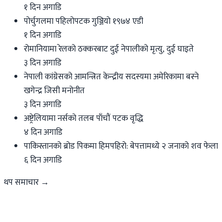
१ दिन अगाडि
पोर्चुगलमा पहिलोपटक गुञ्जियो १९७४ एडी
१ दिन अगाडि
रोमानियामा रेलको ठक्करबाट दुई नेपालीको मृत्यु, दुई घाइते
३ दिन अगाडि
नेपाली कांग्रेसको आमन्त्रित केन्द्रीय सदस्यमा अमेरिकामा बस्ने
खगेन्द्र जिसी मनोनीत
३ दिन अगाडि
अष्ट्रेलियामा नर्सको तलब पाँचौं पटक वृद्धि
४ दिन अगाडि
पाकिस्तानको ब्रोड पिकमा हिमपहिरो: बेपत्तामध्ये २ जनाको शव फेला
६ दिन अगाडि
थप समाचार →