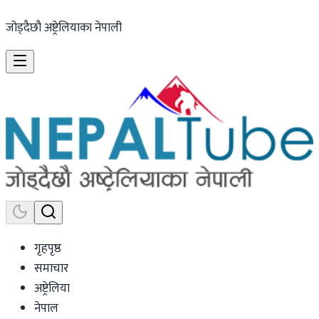
जोड्दैछौ अष्ट्रेलियाका नेपाली
गृहपृष्ठ
समाचार
अष्ट्रेलिया
नेपाल