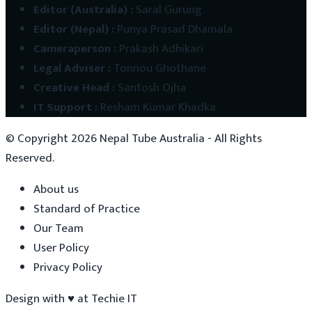
Editor (Australia)
:
Saral Gurung
Editor (Nepal)
:
Punya Prasad Dhamala
Cameraperson
:
Prakash Adhikari
Legal Adviser
:
Tonnou Ghothane
Creative Head
:
Santosh Ojha
IT Support
:
Resham Kumar Khadka
© Copyright
2026
Nepal Tube Australia - All Rights
Reserved.
About us
Standard of Practice
Our Team
User Policy
Privacy Policy
Design with
♥
at
Techie IT