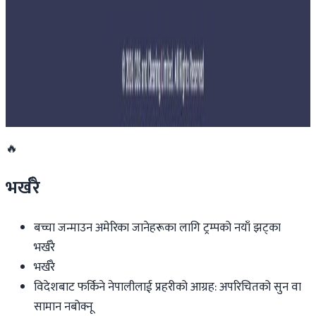
२०२६ जुलाई २७
साउन १५ गतेभित्र भित्र शुल्क नबुझाए डिम्याट खाता
रोक्का हुने
२०२६ जुलाई २७
🔥
भर्खरै
बच्चा जन्माउन अमेरिका जानेहरूका लागि ट्रम्पको नयाँ झट्का
भर्खरै
भर्खरै
विदेशबाट फर्किने नेपालीलाई प्रहरीको आग्रह: अपरिचितको सुन वा
सामान नबोक्नू