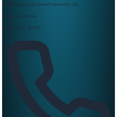
CALD Media and Cultural Centre Pty Ltd
Brisbane, Australia
ABN:
84 642 381 173