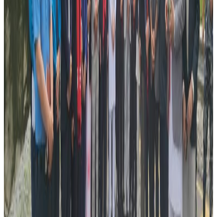
विकास देवकोटाले नेपालट्युब अस्ट्रेलियासँग कुरा गर्दै हटौंडाको
परिक्षण पोजेटिभ देखिएको र जनस्वास्थ्य प्रयोगशालाबाट आउने
नतिजा पछि पत्रकार सम्मेला मार्फत जानकारी गराइने बताए ।
शनिबारसम्म ४४ सय २६ को कोरोना जाँच गरिएकोमा प्रादेशिक
प्रयोगशाला र र्यापिड टेस्टसँगै परिक्षणको दायरा बढ्ने अपेक्षा
राखिएको छ । टेकुस्थित राष्ट्रिय जनस्वास्थ्य प्रयोगशालामा मात्रै
शनिबारसमम ३३ सय ९२ को कोरोना परिक्षण गरिएको छ ।
यस वेवसाइटमा प्रकाशित समाचार, विचार र लेखबारे तपाईंको कुनै
प्रतिक्रिया, गुनासो, सुझाव र सल्लाह छन् भने कृपया हामीलाई निम्न ईमेलमा
पठाउनुहोला । तपाईंको सहयोगले हामीलाई निष्पक्ष र तटस्थ पत्रकारिता गर्न
टेवा पुग्नेछ । सम्पर्क इमेल :
info@nepaltube.com.au
शेयर: