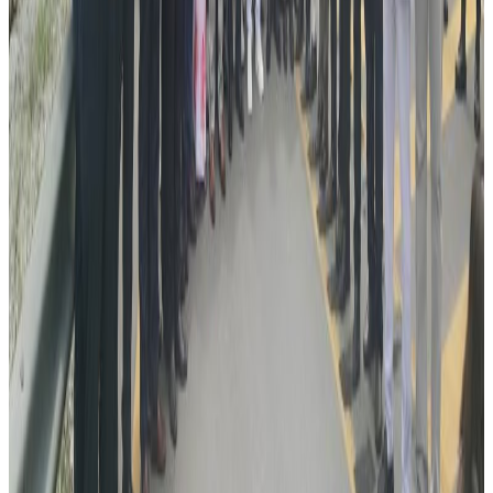
प्रतिक्रिया दिनुहोस
टिप्पणीहरू लोड हुँदैछ…
ट्यागहरू
##Nepal#Corona Update Nepal
सम्बन्धित समाचार
विदेशबाट फर्किने नेपालीलाई प्रहरीको आग्रह:
अपरिचितको सुन वा सामान नबोक्नू
२०२६ अगस्ट ६
रोमानियामा रेलको ठक्करबाट दुई नेपालीको मृत्यु, दुई