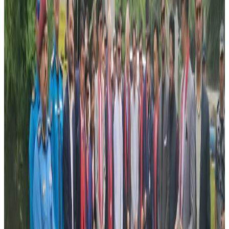
जनस्वास्थ्य प्रयोगशालामा पठाइएको थियोे । सो नमुना परिक्षणमा
समेत कोरोना पोजेटिभ भएको पाइएपनि सरकारी तहबाट पुष्टि हुन
बाँकी छ।
पर्साको वीरगन्ज महानगरपालिका छपकैयास्थित मस्जिदमा लुकेर
वसेको अवस्थामा शुक्रबार तीनैजनालाई नियन्त्रणमा लिएर नारायणी
अस्पतालको आइसोलेशन वार्डमा राखिएको छ । स्क्रीनिङका क्रममा ४
महिना अघि नेपाल आएको बताइएपनि केही समय अघि आएको
आशंका सहित भारतीय धर्मगुरुमाथि अनुसन्धान भैरहेको र उनिहरुको
संसर्गमा आएकाहरुको पहिचान गरेर क्वारेन्टाइनमा राख्न सुरु गरिएको
बताइएको छ ।
यद्यपी सरकारी तहबाट थप तीन संक्रमित बारे आधिकारिक पुष्टी
नगरिएपनि स्वास्थ्य तथा जनसंख्या मन्त्रालयका प्रवक्ता डाक्टर