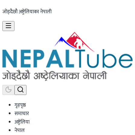
जोड्दैछौ अष्ट्रेलियाका नेपाली
गृहपृष्ठ
समाचार
अष्ट्रेलिया
नेपाल