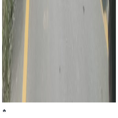
सुनसरी घटनामा सर्वदलीय बैठक: सरकारको
भूमिकामाथि विपक्षी दलहरूको प्रश्न
२०२६ जुलाई ३०
भौतिक पूर्वाधारमन्त्री आफैंले गाडि चलाएर उद्घाटन
गरे नागढुंगा-काठमाडौं सुरुङमार्ग
२०२६ जुलाई २८
अनुमतिबिनै सञ्चालन भएको साउदी सिप प्रमाणीकरण
केन्द्रमा सरकारको तालाबन्दी
२०२६ जुलाई २७
🔥