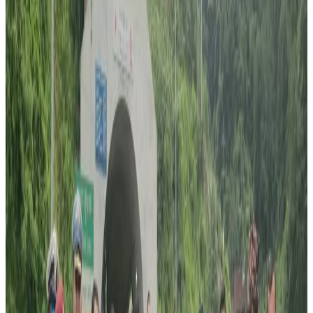
लगातार छ दिनसम्म संक्रमण नदेखिएको नेपालमा सातौ दिनको
परिक्षणमा नयाँ तीन व्यक्तिमा कोरोना पोजेटिभ देखिएको छ । यो संगै
नेपालमा संक्रमितको संख्या १२ पुगेको छ ।
हेटौंडा–१० स्थित किटजन्य रोग अनुसन्धान तालिम केन्द्रमा शुक्रबार ३५
जनाको कोरोना परीक्षण गरिएकोमा तीन जनाको नतिजा पोजेटिभ हो
वा होइन भन्ने छुट्याउन नसकेपछि काठमाडौं टेकु स्थित राष्ट्रिय