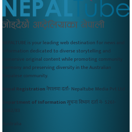
NEPALTUBE is your leading web destination for news and
information dedicated to diverse storytelling and
immersive original content while promoting community
harmony and preserving diversity in the Australian
Nepalese community.
Nepal Registration
नेपालमा दर्ता-
Nepaltube Media Pvt Ltd
Department of Information
सुचना विभाग दर्ता नं-
5261-
2082/83
Australia