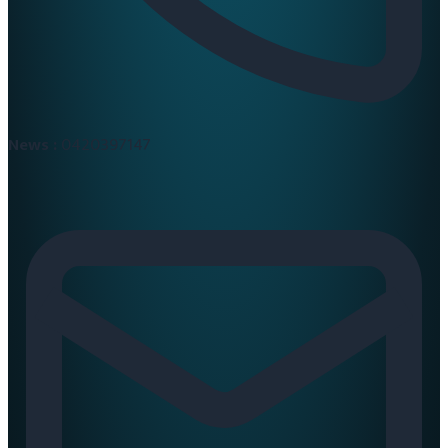
News :
0420397147