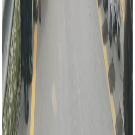
घाइते
२०२६ अगस्ट ४
अष्ट्रेलियामा नर्सको तलब पाँचौं पटक वृद्धि
२०२६ अगस्ट ३
पाकिस्तानको ब्रोड पिकमा हिमपहिरो: बेपत्तामध्ये २
जनाको शव फेला
२०२६ अगस्ट १
कुवेतमा ड्रोन आक्रमणमा नेपालीको मृत्यु, मध्यपूर्व
तनावमा ज्यान गुमाउने नेपालीको संख्या दुई
२०२६ अगस्ट १