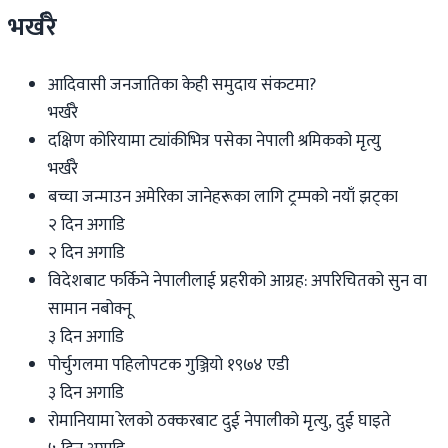
भर्खरै
आदिवासी जनजातिका केही समुदाय संकटमा?
भर्खरै
दक्षिण कोरियामा ट्यांकीभित्र पसेका नेपाली श्रमिकको मृत्यु
भर्खरै
बच्चा जन्माउन अमेरिका जानेहरूका लागि ट्रम्पको नयाँ झट्का
२ दिन अगाडि
२ दिन अगाडि
विदेशबाट फर्किने नेपालीलाई प्रहरीको आग्रह: अपरिचितको सुन वा
सामान नबोक्नू
३ दिन अगाडि
पोर्चुगलमा पहिलोपटक गुञ्जियो १९७४ एडी
३ दिन अगाडि
रोमानियामा रेलको ठक्करबाट दुई नेपालीको मृत्यु, दुई घाइते