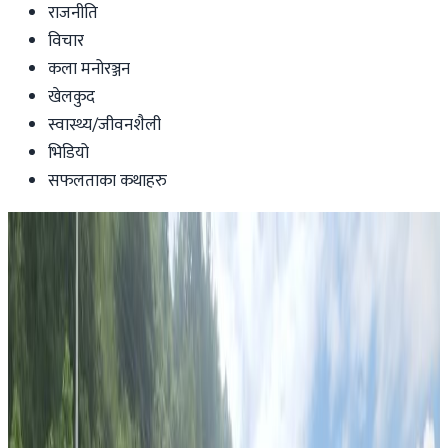
राजनीति
विचार
कला मनोरञ्जन
खेलकुद
स्वास्थ्य/जीवनशैली
भिडियो
सफलताका कथाहरु
News
नेपालमा थप तीन जनामा कोरोना
संक्रमण,संक्रमितको संख्या १२ पुग्यो
Nepaltube Australia
|