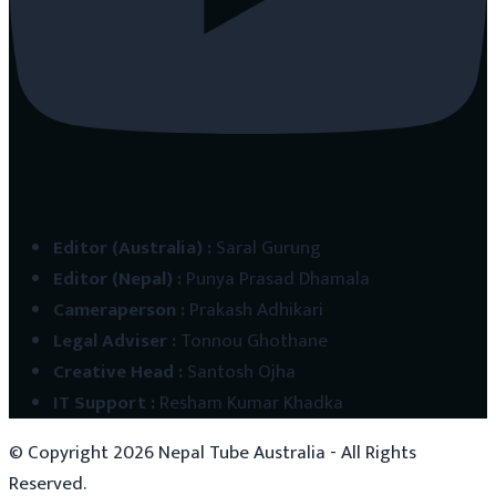
Editor (Australia)
:
Saral Gurung
Editor (Nepal)
:
Punya Prasad Dhamala
Cameraperson
:
Prakash Adhikari
Legal Adviser
:
Tonnou Ghothane
Creative Head
:
Santosh Ojha
IT Support
:
Resham Kumar Khadka
© Copyright
2026
Nepal Tube Australia - All Rights
Reserved.