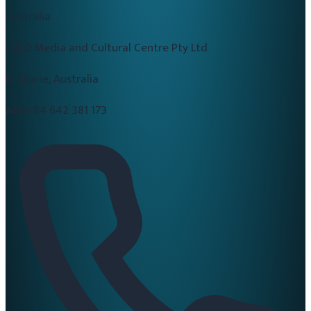
Australia
CALD Media and Cultural Centre Pty Ltd
Brisbane, Australia
ABN:
84 642 381 173