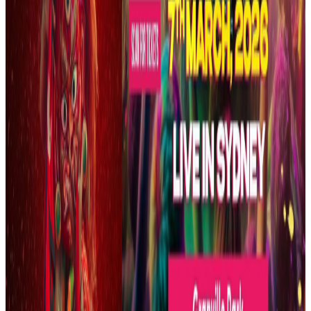
माहोल रोमाञ्चक बनेको थियो ।
यस वेवसाइटमा प्रकाशित समाचार, विचार र लेखबारे तपाईंको कुनै
प्रतिक्रिया, गुनासो, सुझाव र सल्लाह छन् भने कृपया हामीलाई निम्न ईमेलमा
पठाउनुहोला । तपाईंको सहयोगले हामीलाई निष्पक्ष र तटस्थ पत्रकारिता गर्न
टेवा पुग्नेछ । सम्पर्क इमेल :
info@nepaltube.com.au
शेयर:
प्रतिक्रिया दिनुहोस
टिप्पणीहरू लोड हुँदैछ…
सम्बन्धित समाचार
पोर्चुगलमा पहिलोपटक गुञ्जियो १९७४ एडी