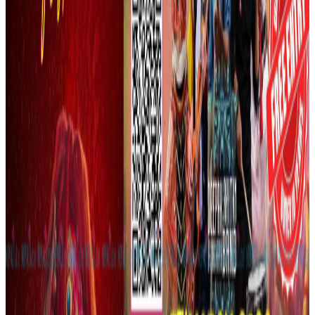
काठमाडौं । भ्वाइस अफ नेपाल सिजन ५ को उपाधि बिनोद राईले
जित्नुभएको छ । शुक्रबार राती ललितपुरको गोदावरीस्थित सनराइज
हलमा आयोजित ग्राण्ड फिनालेमा
दर्शकको सर्वाधिक भोटको आधारमा बिनोदले उपाधि जित्नुभएको हो ।
जितसँगै बिनोदले २० लाख नगदसहितका पुरस्कार प्राप्त गर्नुभएको छ
। बिजेता राई कोच मिलन नेवार समूहको प्रतिनिधित्व गर्दै फाइनल
पुग्नुभएको थियोे । मकरबहादुर योन्जन फस्ट रनरअप, कुमार प्रयास राई
सेकेण्ड रनरअप र नोगेन लिम्बु थर्ड रनरअप हुनुभएको छ।
उपाधिका लागि चार फाइनलिस्टबीच कडा प्रतिस्पर्धा भएको थियो ।
भ्वाइसको पाँचौ सिजनका अन्तिम १२ का प्रतिस्पर्धीसहित हिमालय
लोकस्टारका जज, कोच र चर्चित गायकहरुको प्रस्तुतिले फिनालेको