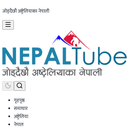
जोड्दैछौ अष्ट्रेलियाका नेपाली
गृहपृष्ठ
समाचार
अष्ट्रेलिया
नेपाल