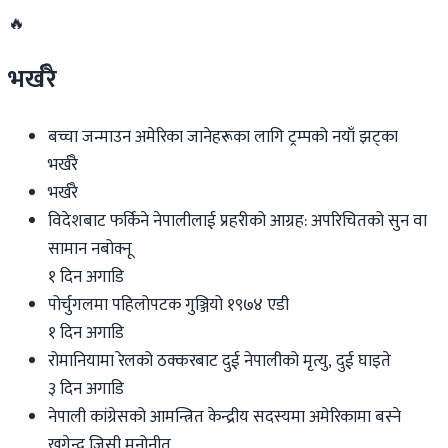
🔥
भर्खरै
बच्चा जन्माउन अमेरिका जानेहरूका लागि ट्रम्पको नयाँ झट्का
भर्खरै
भर्खरै
विदेशबाट फर्किने नेपालीलाई प्रहरीको आग्रह: अपरिचितको सुन वा
सामान नबोक्नू
१ दिन अगाडि
पोर्चुगलमा पहिलोपटक गुञ्जियो १९७४ एडी
१ दिन अगाडि
रोमानियामा रेलको ठक्करबाट दुई नेपालीको मृत्यु, दुई घाइते
३ दिन अगाडि
नेपाली कांग्रेसको आमन्त्रित केन्द्रीय सदस्यमा अमेरिकामा बस्ने
खगेन्द्र जिसी मनोनीत