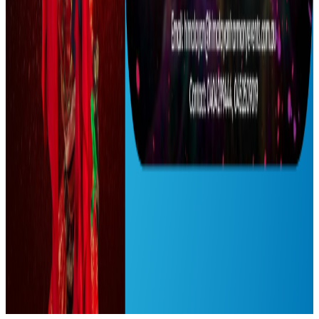
अष्ट्रेलियामा होली उत्सव,रङसँगै नेपाली गीतसङ्गीतमा
झुमे युवायुवती
२०२६ मार्च ३
आज फागुपूर्णिमा,रङगसँग रमाएर पर्व मनाइदै
२०२६ मार्च ३
बसन्तपुरमा रंगीविरंगी ध्वजापताकासहितको चीर
ठड्याइयो
२०२६ फेब्रुअरी २५
मार्च ७ मा अष्ट्रेलियाको सिड्नीमा Live होली महोत्सब
२०२६ फेब्रुअरी २३