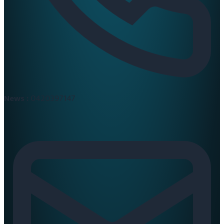
News :
0420397147