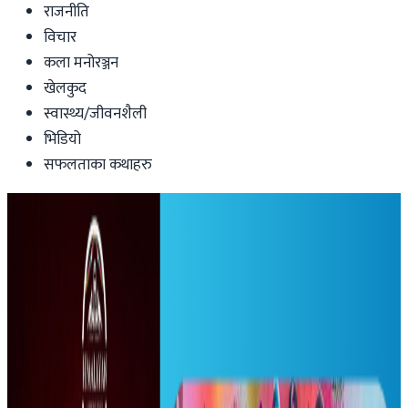
राजनीति
विचार
कला मनोरञ्जन
खेलकुद
स्वास्थ्य/जीवनशैली
भिडियो
सफलताका कथाहरु
Entertainment
भ्वाइस अफ नेपाल सिजन ५ को उपाधि बिनोद
राईलाई,उत्सबमय बन्यो ग्राण्ड फिनाले !
nepaltube
|