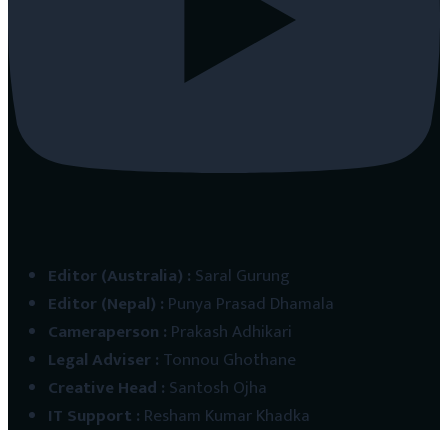
Editor (Australia)
:
Saral Gurung
Editor (Nepal)
:
Punya Prasad Dhamala
Cameraperson
:
Prakash Adhikari
Legal Adviser
:
Tonnou Ghothane
Creative Head
:
Santosh Ojha
IT Support
:
Resham Kumar Khadka