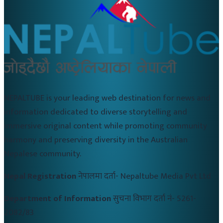
NEPALTUBE is your leading web destination for news and
information dedicated to diverse storytelling and
immersive original content while promoting community
harmony and preserving diversity in the Australian
Nepalese community.
Nepal Registration
नेपालमा दर्ता-
Nepaltube Media Pvt Ltd
Department of Information
सुचना विभाग दर्ता नं-
5261-
2082/83