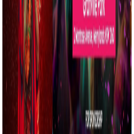
२०२६ अगस्ट ६
नेपाली नयाँ वर्षको अवसरमा अष्ट्रेलियामा भब्य
सांस्कृतिक कार्यक्रम
२०२६ अप्रिल ९
आज तराई, मधेसका जिल्लामा होली उत्सव
२०२६ मार्च ३
थकाली समुदायले फागुपूर्णीमामा मनाए परम्परागत
तोरनल्ह पर्व
२०२६ मार्च ३