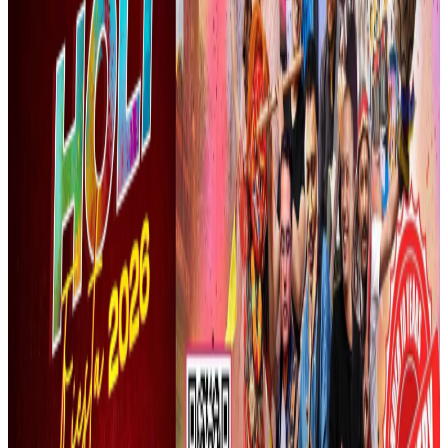
Saturday, 2024 January 13 / 12:42 pm
अ−
अ
अ+