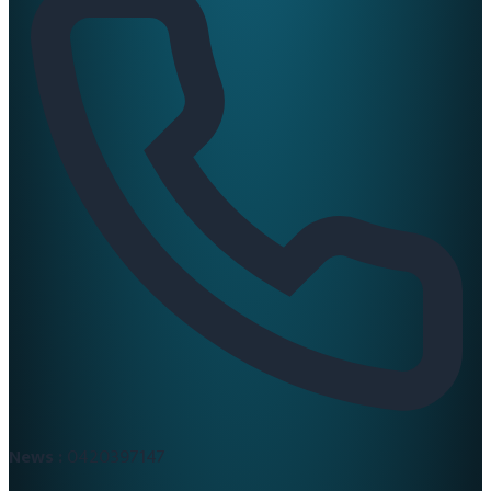
News :
0420397147