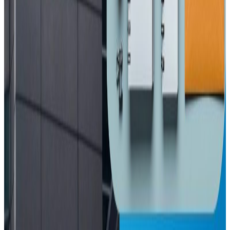
२०२६ अप्रिल ३
आज विश्व अटिजम सचेतना दिवस, सचेतनामुलक
कार्यक्रम गरिदै
२०२६ अप्रिल ३
प्रतितोला ३ हजार ६०० ले घट्यो सुनको मूल्य
२०२६ अप्रिल ३
इनिसा मृत्यु प्रकरण : चार जना पुर्पक्षका लागि थुनामा
२०२६ अप्रिल २
न्युजिल्यान्डमै साम्बाको घुँडाको शल्यक्रिया !
२०२६ मार्च २६