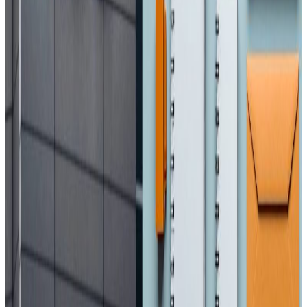
सम्बन्धित समाचार
मध्यपूर्वका नेपाली : ११ जना पक्राउ, अरु अवस्था के छ
?
२०२६ अप्रिल ४
एनआरएनए अभियान : प्रवासी नेपाली श्रमिकलाई
मानसिक स्वास्थ्य परामर्श
२०२६ अप्रिल ३
आजबाट एसईई सुरु, ५ लाख १२ हजार विद्यार्थी
सहभागी