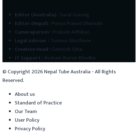
Editor (Australia)
:
Saral Gurung
Editor (Nepal)
:
Punya Prasad Dhamala
Cameraperson
:
Prakash Adhikari
Legal Adviser
:
Tonnou Ghothane
Creative Head
:
Santosh Ojha
IT Support
:
Resham Kumar Khadka
© Copyright
2026
Nepal Tube Australia - All Rights
Reserved.
About us
Standard of Practice
Our Team
User Policy
Privacy Policy