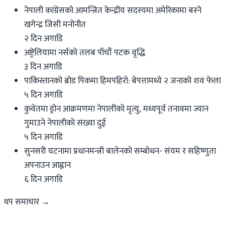
नेपाली कांग्रेसको आमन्त्रित केन्द्रीय सदस्यमा अमेरिकामा बस्ने
खगेन्द्र जिसी मनोनीत
२ दिन अगाडि
अष्ट्रेलियामा नर्सको तलब पाँचौं पटक वृद्धि
३ दिन अगाडि
पाकिस्तानको ब्रोड पिकमा हिमपहिरो: बेपत्तामध्ये २ जनाको शव फेला
५ दिन अगाडि
कुवेतमा ड्रोन आक्रमणमा नेपालीको मृत्यु, मध्यपूर्व तनावमा ज्यान
गुमाउने नेपालीको संख्या दुई
५ दिन अगाडि
सुनसरी घटनामा प्रधानमन्त्री बालेनको सम्बोधन- संयम र सहिष्णुता
अपनाउन आह्वान
६ दिन अगाडि
थप समाचार →