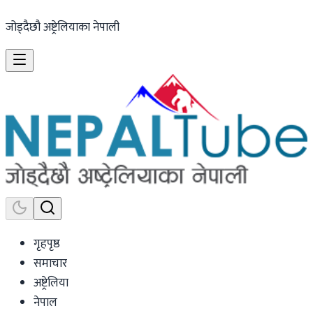
जोड्दैछौ अष्ट्रेलियाका नेपाली
गृहपृष्ठ
समाचार
अष्ट्रेलिया
नेपाल