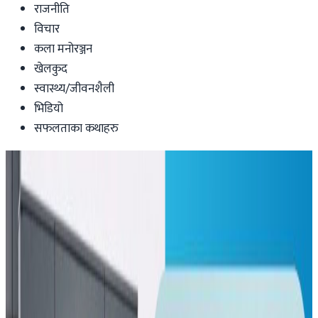
राजनीति
विचार
कला मनोरञ्जन
खेलकुद
स्वास्थ्य/जीवनशैली
भिडियो
सफलताका कथाहरु
Health-lifestyle
चीनको सहयोग, नेपाली सेनालाई मेडिकल
सामाग्री
Nepaltube Australia
|