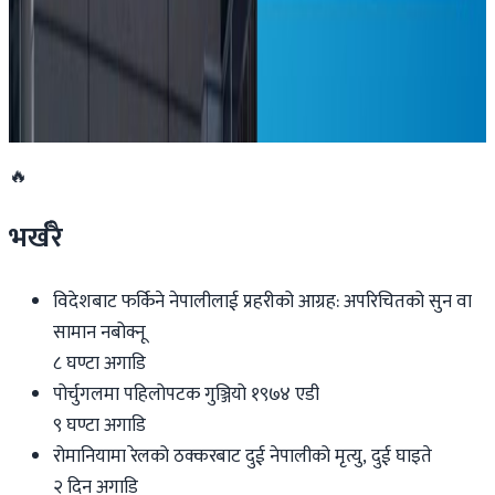
अष्ट्रेलियाको सरकारी सञ्चारमाध्यम एबीसीका कर्मचारी
आन्दोलनमा
२०२६ मार्च २६
🔥
भर्खरै
विदेशबाट फर्किने नेपालीलाई प्रहरीको आग्रह: अपरिचितको सुन वा
सामान नबोक्नू
८ घण्टा अगाडि
पोर्चुगलमा पहिलोपटक गुञ्जियो १९७४ एडी
९ घण्टा अगाडि
रोमानियामा रेलको ठक्करबाट दुई नेपालीको मृत्यु, दुई घाइते
२ दिन अगाडि