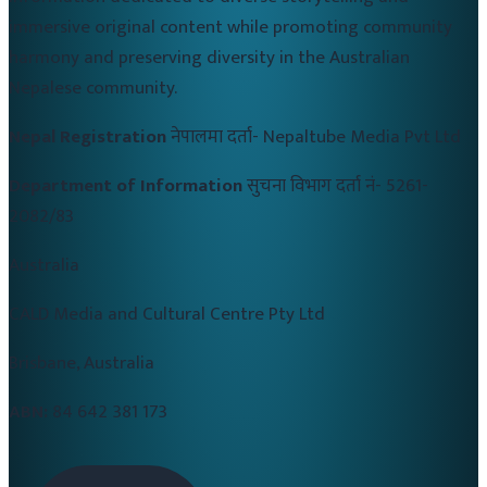
immersive original content while promoting community
harmony and preserving diversity in the Australian
Nepalese community.
Nepal Registration
नेपालमा दर्ता-
Nepaltube Media Pvt Ltd
Department of Information
सुचना विभाग दर्ता नं-
5261-
2082/83
Australia
CALD Media and Cultural Centre Pty Ltd
Brisbane, Australia
ABN:
84 642 381 173