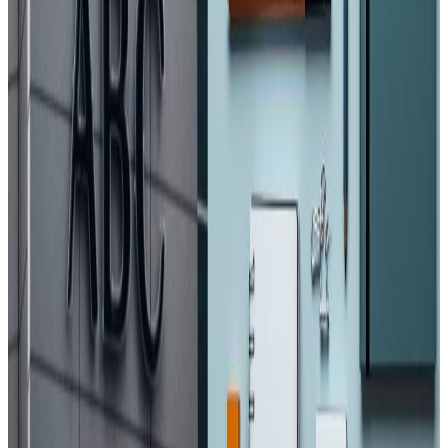
चीनले सहयोग स्वरुप पठाएको स्वास्थ्य सामाग्रीको परिणाम
नखुलाईएपनि मास्क, गगल्स, पीपीई, बुट, बुट कभर, ग्लोब, थर्मोमिटर
लगायतका सामाग्री रहेको पाइएको छ । यसअघि चीन सरकारले नेपाल
सरकारलाई समेत विभिन्न मेडिकल सामाग्री सहयोग स्वरुप पठाएको
थियो ।
यस वेवसाइटमा प्रकाशित समाचार, विचार र लेखबारे तपाईंको कुनै
प्रतिक्रिया, गुनासो, सुझाव र सल्लाह छन् भने कृपया हामीलाई निम्न ईमेलमा
पठाउनुहोला । तपाईंको सहयोगले हामीलाई निष्पक्ष र तटस्थ पत्रकारिता गर्न
टेवा पुग्नेछ । सम्पर्क इमेल :
info@nepaltube.com.au
शेयर:
प्रतिक्रिया दिनुहोस
टिप्पणीहरू लोड हुँदैछ…