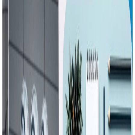
nepaltube
|