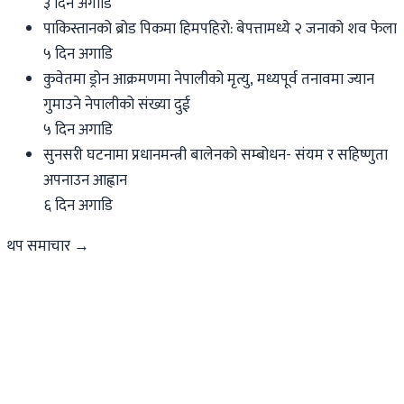
३ दिन अगाडि
पाकिस्तानको ब्रोड पिकमा हिमपहिरो: बेपत्तामध्ये २ जनाको शव फेला
५ दिन अगाडि
कुवेतमा ड्रोन आक्रमणमा नेपालीको मृत्यु, मध्यपूर्व तनावमा ज्यान
गुमाउने नेपालीको संख्या दुई
५ दिन अगाडि
सुनसरी घटनामा प्रधानमन्त्री बालेनको सम्बोधन- संयम र सहिष्णुता
अपनाउन आह्वान
६ दिन अगाडि
थप समाचार →