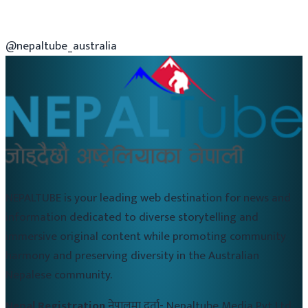
@nepaltube_australia
NEPALTUBE is your leading web destination for news and
information dedicated to diverse storytelling and
immersive original content while promoting community
harmony and preserving diversity in the Australian
Nepalese community.
Nepal Registration
नेपालमा दर्ता-
Nepaltube Media Pvt Ltd