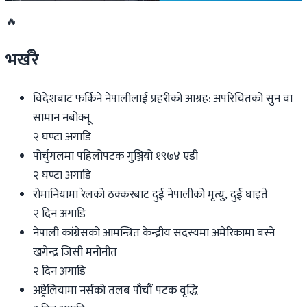
🔥
भर्खरै
विदेशबाट फर्किने नेपालीलाई प्रहरीको आग्रह: अपरिचितको सुन वा
सामान नबोक्नू
२ घण्टा अगाडि
पोर्चुगलमा पहिलोपटक गुञ्जियो १९७४ एडी
२ घण्टा अगाडि
रोमानियामा रेलको ठक्करबाट दुई नेपालीको मृत्यु, दुई घाइते
२ दिन अगाडि
नेपाली कांग्रेसको आमन्त्रित केन्द्रीय सदस्यमा अमेरिकामा बस्ने
खगेन्द्र जिसी मनोनीत
२ दिन अगाडि
अष्ट्रेलियामा नर्सको तलब पाँचौं पटक वृद्धि