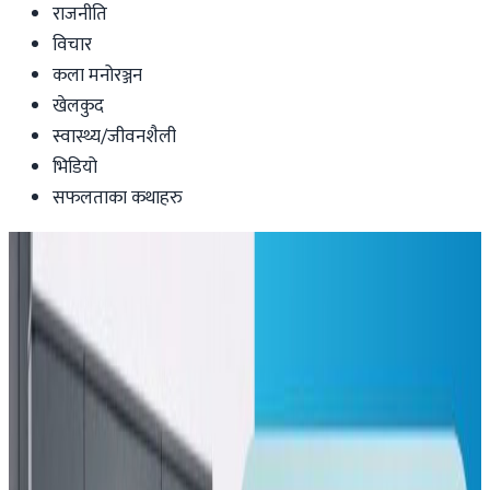
राजनीति
विचार
कला मनोरञ्जन
खेलकुद
स्वास्थ्य/जीवनशैली
भिडियो
सफलताका कथाहरु
Health-lifestyle
६४ जना कोरोना संक्रमित आईसीयू र
भेन्टिलेटरमा, महामारीले नेपालको स्वास्थ्यसेवा
प्रभावित हुने चिन्ता