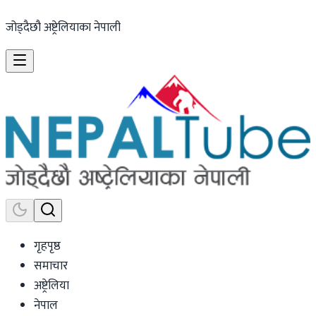
जोड्दैछौ अष्ट्रेलियाका नेपाली
गृहपृष्ठ
समाचार
अष्ट्रेलिया
नेपाल