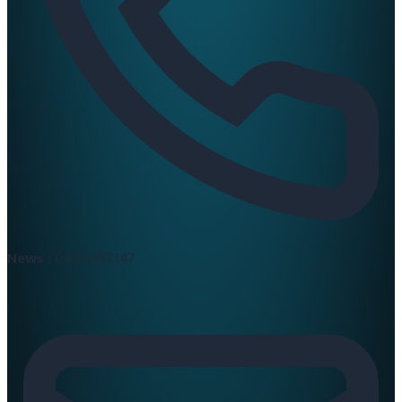
News :
0420397147