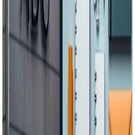
फैलिदा उच्च जोखिम देखिएको छ ।
यस वेवसाइटमा प्रकाशित समाचार, विचार र लेखबारे तपाईंको कुनै
प्रतिक्रिया, गुनासो, सुझाव र सल्लाह छन् भने कृपया हामीलाई निम्न ईमेलमा
पठाउनुहोला । तपाईंको सहयोगले हामीलाई निष्पक्ष र तटस्थ पत्रकारिता गर्न
टेवा पुग्नेछ । सम्पर्क इमेल :
info@nepaltube.com.au
शेयर:
प्रतिक्रिया दिनुहोस
टिप्पणीहरू लोड हुँदैछ…
सम्बन्धित समाचार
मध्यपूर्वका नेपाली : ११ जना पक्राउ, अरु अवस्था के छ