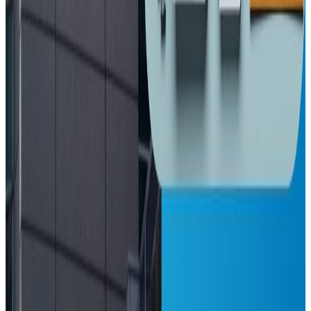
२०२६ अप्रिल ३
प्रतितोला ३ हजार ६०० ले घट्यो सुनको मूल्य
२०२६ अप्रिल ३
इनिसा मृत्यु प्रकरण : चार जना पुर्पक्षका लागि थुनामा
२०२६ अप्रिल २
न्युजिल्यान्डमै साम्बाको घुँडाको शल्यक्रिया !
२०२६ मार्च २६
अष्ट्रेलियाको सरकारी सञ्चारमाध्यम एबीसीका कर्मचारी
आन्दोलनमा
२०२६ मार्च २६