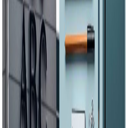
आवश्यकताअनुसार क्रमिक रूपमा आईसीयू र भेन्टिलेटर थप्ने प्रक्रिया
अघि बढेको दाबी गरे । आईसीयू र भेन्टिलेटरमा राख्ने अवस्था नआओस्
भनेर रोकथाममै बढी जोड दिएको उनको दाबी थियो ।
इपिडिमियोलोजी तथा रोग नियन्त्रण महाशाखाका निर्देशक एवं
भाइरोलोजिस्ट डा.वासुदेव पाण्डेले आईसीयूमा जाने बिरामीको बढ्दो
संख्याले चिन्ता बढाएको बताए । आईसीयू र भेन्टिलेटरको उपचार
प्रक्रिया सहजै थेग्न नसकिने भएकाले कोरोना संक्रमणको विस्तार रोक्न
थप कडा पाइला चाल्नु पर्ने भन्दै जनस्वास्थ्यविद र सरुवा रोग
विशेषज्ञहरुले सरकारलाई बारम्बार सचेत गराउँदै आएका छन् ।
कोरोना संक्रमितको संख्या २२ हजार २१४ पुगेको नेपालमा यसैको
संक्रमणबाट ७३ जनाको मृत्यु भएको छ । कोरोना जित्नेहरुको संख्या
१५ हजार ८१४ पुग्दा काठमाडौं उपत्यका, पर्सा, सप्तरी, मोरङ, बाँके
लगायतका जनघनत्व बढी भएको जिल्लामा समुदायमा महामारी