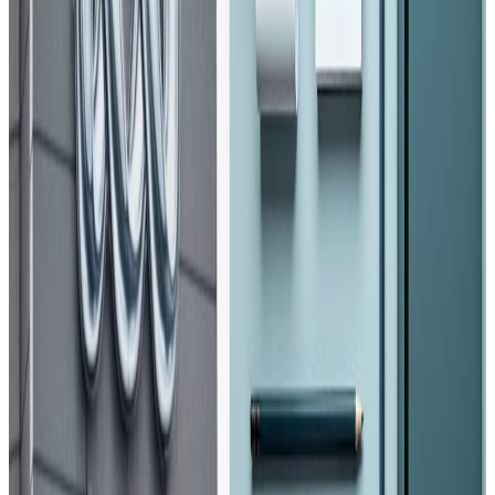
अवस्था गम्भीर छ । मन्त्रालयले दिएको जानकारी अनुसार ६१ जनाको
आईसीयू र ४ जनाको भेन्टिलेटरमा राखेर उपचार भइरहेको छ ।
सबैभन्दा बढी बाग्मती प्रदेशमा २६ जना आईसीयू र ३ जना भेन्टिलेटरमा
छन् । प्रदेश २ मा ३२, प्रदेश ५ मा २ र प्रदेश १ मा १ जना आईसीयूमा
उपचाररत छन् । नेपालमा यहि अनुपातमा कोभिड–१९ का जटिल
बिरामी बढ्दै गए उपलब्ध भेन्टिलेटर र आईसीयू शय्याले नधान्ने
देखिएको छ ।
स्वास्थ्य तथा जनसंख्या मन्त्रालयका अनुसार नेपालमा कोरोनाका
गम्भीर बिरामीको उपचारका लागि निजी र सरकारीमा गरी ९ सय
भेन्टिलेटर र १ हजार ७ सय २ आईसीयू शय्या मात्र उपलब्ध छन् ।
स्वास्थ्य क्षेत्रका विज्ञहरूले नै संक्रमितको संख्या बढिरहेकाले थप
आईसीयू र भेन्टिलेटर चाहिनेतर्फ सरकारलाई सचेत गराइरहँदा
स्वास्थ्य मन्त्रालयका सहप्रवक्ता डा. समीरकुमार अधिकारीले