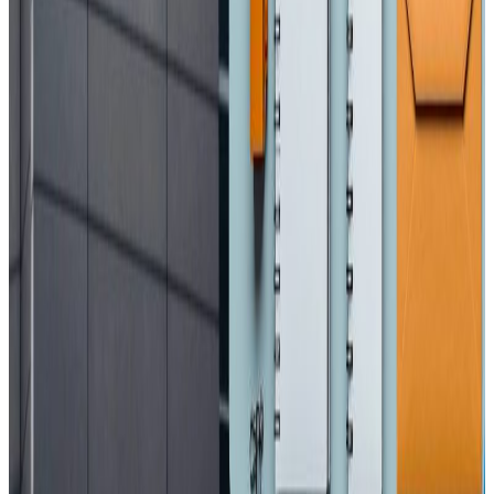
?
२०२६ अप्रिल ४
एनआरएनए अभियान : प्रवासी नेपाली श्रमिकलाई
मानसिक स्वास्थ्य परामर्श
२०२६ अप्रिल ३
आजबाट एसईई सुरु, ५ लाख १२ हजार विद्यार्थी
सहभागी
२०२६ अप्रिल ३
आज विश्व अटिजम सचेतना दिवस, सचेतनामुलक
कार्यक्रम गरिदै