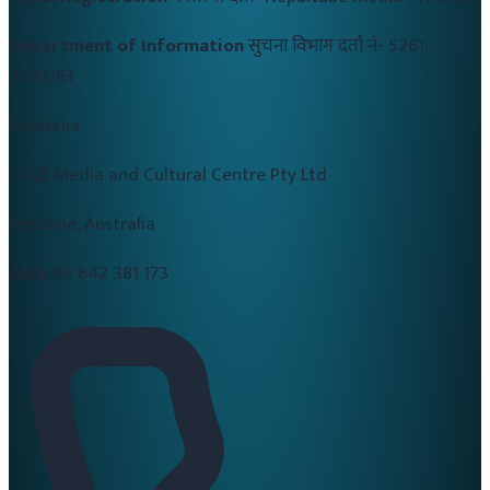
Department of Information
सुचना विभाग दर्ता नं-
5261-
2082/83
Australia
CALD Media and Cultural Centre Pty Ltd
Brisbane, Australia
ABN:
84 642 381 173