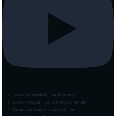
Editor (Australia)
:
Saral Gurung
Editor (Nepal)
:
Punya Prasad Dhamala
Cameraperson
:
Prakash Adhikari