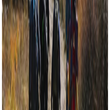
ठूलो महत्व हुने भन्दै सरकारले पनि विशेष महत्व दिदैआएको
बताउनुभएको छ ।
कोरोना भाइरसको महामारीसँगै सरकारले नेपाल आउने सबै यात्रुले
अनलाइन फारम भर्नुपर्ने नियम लागु गरेको थियो । यसले यात्रुको
ट्रयाकिङ गर्न सघाउ पुग्ने अपेक्षा गरिएपनि कोरोना महामारी
फैलिनेक्रममा ट्रयाकिङ गर्ने काम समेत सफल हुन सकेको थिएन ।
झन्झट मात्रै बढाएको भन्दै पर्यटन व्यवसायीले भने पहिलेदेखी नै
हटाउन माग गर्दै आएका थिए ।
पीसीआर परिक्षण रिपोर्ट देखाउनुपर्ने बाध्यता यसअघि नै हटाइएपनि
सीसीएमसीसी अनलाइन फारम भर्नुपर्ने बाध्यता कहिलेबाट हट्छ
अहिले नै एकिन भैसकेको भने छैन । सीसीएमसीमा पुगेको मन्त्रालयको
प्रस्तावले छिट्टै निर्णयमा पुर्याइने बताइएको छ ।