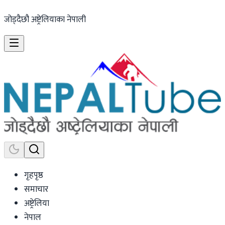
जोड्दैछौ अष्ट्रेलियाका नेपाली
गृहपृष्ठ
समाचार
अष्ट्रेलिया
नेपाल