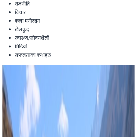
राजनीति
विचार
कला मनोरञ्जन
खेलकुद
स्वास्थ्य/जीवनशैली
भिडियो
सफलताका कथाहरु
Nepal
हवाईमार्ग हुँदै नेपाल आउँदा सीसीएमसीसी
फारम भर्नु पर्ने नियम छिट्टै हट्दै !
nepaltube
|