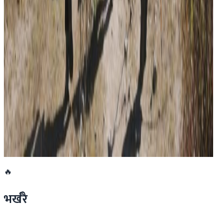
२०२६ जुलाई ३०
प्रधानमन्त्री शाहलाई भारतको औपचारिक भ्रमण निम्तो
२०२६ जुलाई २९
बुद्ध एयरले भित्र्यायो नयाँ एटीआर-७२-६०० विमान
२०२६ जुलाई २९
नेपालमा महिला विदेशी पर्यटकको आकर्षण बढ्दो
२०२६ जुलाई २७
🔥
भर्खरै