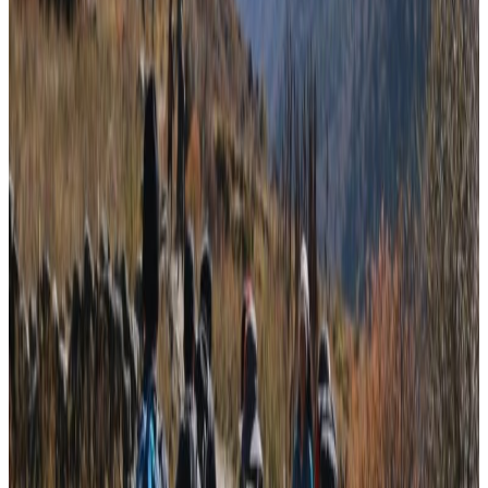
नेपाली र विदेशी सबैले पीसीआर परिक्षणको रिपोर्ट देखाउन नपर्ने
निर्णय गरेको सरकार बाँकी नियमहरुलाई समेत खुकुलो पार्ने तयारीमा
जुटेको हो ।
केही समयअघि मात्रै पूर्ण मात्रा खोप लगाएका यात्रुलाई कोरोना
परिक्षणको रिपोर्ट हटाएको सरकारले विदेशबाट हवाईमार्ग हुँदै आउने
यात्रुले अब सीसीएमसीसी अनलाइन फारम भर्नु नपर्ने नियम लागू गर्ने
तयारी गरिरहेको छ । संस्कृति, पर्यटन तथा नागरिक उड्डयन
मन्त्रालयका सचिव महेश्वर न्यौपानेले मन्त्रालयको पर्यटन शाखाबाट
सीसीएमसी अनलाइन फारम भर्नुपर्ने नियम हटाउने सुझाब सहितको
प्रस्ताव अघि बढाइएको जानकारि दिनुभयो । पर्यटन व्यवसायीहरुले
नेपाल आउने पर्यटकहरुले निकै धेरै झन्झट बेहोर्नुपरेको भन्दै
गर्दैआएको गुनासो सरकारले सम्बोधन गरेको सचिव न्यौपानेले दाबी
गर्नुभएको छ । सचिव न्यौपानेले विदेशी मुद्रा आर्जन गर्न पर्यटनको