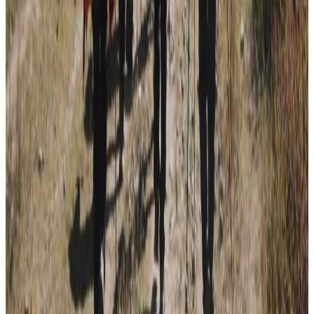
२०२६ अगस्ट १०
२०२६ अगस्ट ७
नेपाली कांग्रेसको आमन्त्रित केन्द्रीय सदस्यमा
अमेरिकामा बस्ने खगेन्द्र जिसी मनोनीत
२०२६ अगस्ट ४
सुनसरी घटनामा प्रधानमन्त्री बालेनको सम्बोधन- संयम
र सहिष्णुता अपनाउन आह्वान
२०२६ जुलाई ३१
देशभर तनाव बढिरहेका बेला ९ प्रमुख राजनीतिक
दलहरूको संयुक्त अपिल