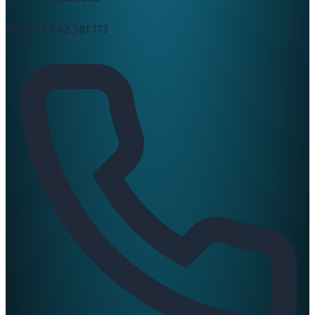
ABN:
84 642 381 173