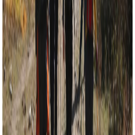
यस वेवसाइटमा प्रकाशित समाचार, विचार र लेखबारे तपाईंको कुनै
प्रतिक्रिया, गुनासो, सुझाव र सल्लाह छन् भने कृपया हामीलाई निम्न ईमेलमा
पठाउनुहोला । तपाईंको सहयोगले हामीलाई निष्पक्ष र तटस्थ पत्रकारिता गर्न
टेवा पुग्नेछ । सम्पर्क इमेल :
info@nepaltube.com.au
शेयर:
प्रतिक्रिया दिनुहोस
टिप्पणीहरू लोड हुँदैछ…
सम्बन्धित समाचार
दक्षिण कोरियामा ट्यांकीभित्र पसेका नेपाली श्रमिकको
मृत्यु