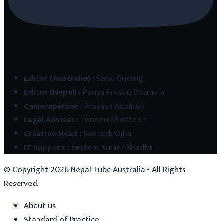
Editor (Australia)
:
Saral Gurung
Editor (Nepal)
:
Punya Prasad Dhamala
Cameraperson
:
Prakash Adhikari
Legal Adviser
:
Tonnou Ghothane
Creative Head
:
Santosh Ojha
IT Support
:
Resham Kumar Khadka
© Copyright
2026
Nepal Tube Australia - All Rights
Reserved.
About us
Standard of Practice