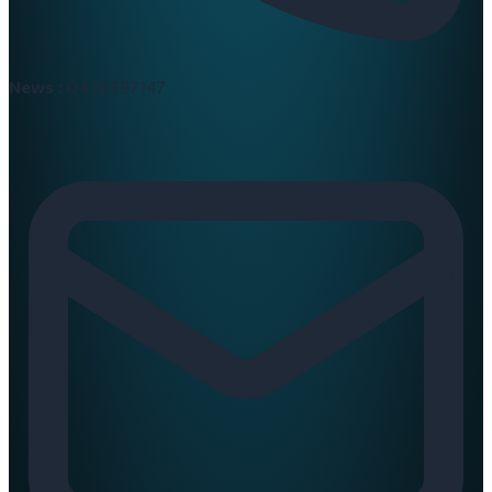
News :
0420397147