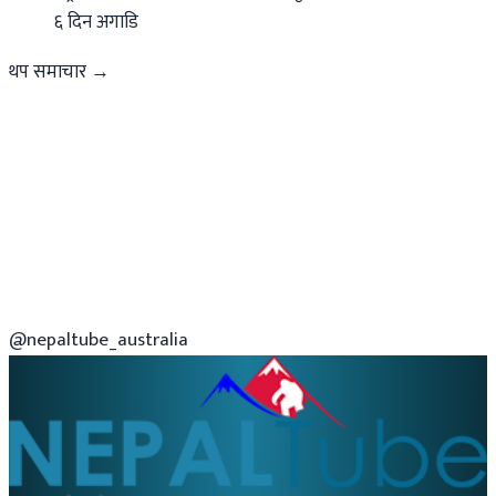
६ दिन अगाडि
थप समाचार →
@nepaltube_australia