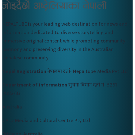
NEPALTUBE is your leading web destination for news and
information dedicated to diverse storytelling and
immersive original content while promoting community
harmony and preserving diversity in the Australian
Nepalese community.
Nepal Registration
नेपालमा दर्ता-
Nepaltube Media Pvt Ltd
Department of Information
सुचना विभाग दर्ता नं-
5261-
2082/83
Australia
CALD Media and Cultural Centre Pty Ltd
Brisbane, Australia