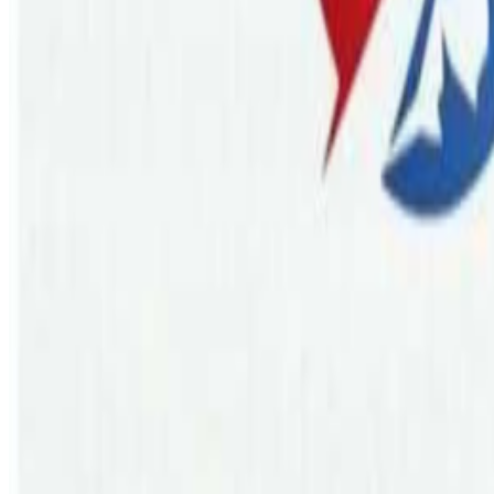
Saturday, 2022 October 8 / 3:08 pm
अ−
अ
अ+