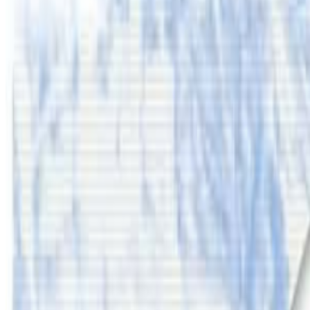
प्रतिक्रिया दिनुहोस
टिप्पणीहरू लोड हुँदैछ…
सम्बन्धित समाचार
अष्ट्रेलियामा नर्सको तलब पाँचौं पटक वृद्धि
२०२६ अगस्ट ३
अस्ट्रेलियामा विवाह घट्यो, बढ्यो सम्बन्धविच्छेद
२०२६ जुलाई २९
थापाथलीबाट अष्ट्रेलियाका घरको डिजाइन