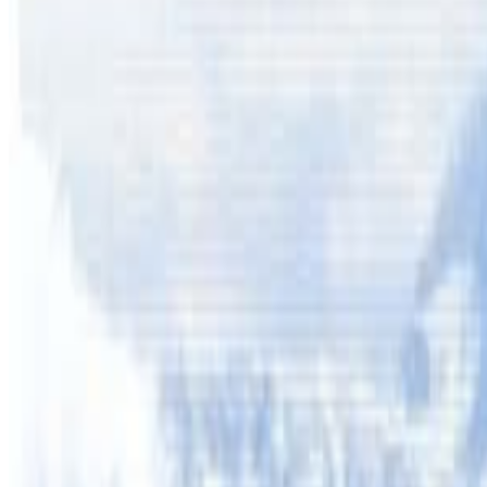
ब्रिजबेन । न्यू साउथ वेल्स राज्य वरपरका तीन वटा क्षेत्रमा बाढ
सेवा मन्त्री स्टेफ कुकले गएराती सामाजिक सञ्जाल मार्फत राज
ग्रेटर सिड्नी, हन्टर क्षेत्र र मध्य पश्चिममा उच्च जोखिम रहेको भ
हालतमा राखिएको बताइएको छ । एडीएफ बाढी उद्धारमा मद्दत गर्न सिड्
केही बाँधहरू पहिल्यै बाढी आएका आधारमा जोखिममा रहेको र थप नदी
भारी वर्षाको पूर्वानुमानसँगै विपद्धको तयारीमा चनाखो बन्ने गरेको छ 
यस वेवसाइटमा प्रकाशित समाचार, विचार र लेखबारे तपाईंको कुनै प्रतिक्रिया,
सम्पर्क इमेल :
info@nepaltube.com.au
शेयर: