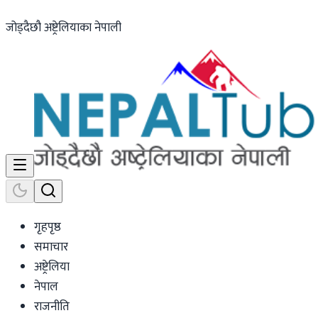
जोड्दैछौ अष्ट्रेलियाका नेपाली
गृहपृष्ठ
समाचार
अष्ट्रेलिया
नेपाल
राजनीति