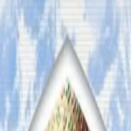
ीको उच्च जोखिम आँकलन गर्दै अष्ट्रेलियन डिफेन्स फोर्स (एडीएफ) ला
्य आपतकालीन सेवा (एसईएस) ले एडीएफलाई सहायताको लागि अनुरोध ग
न्दै तीन रक्षा हेलिकप्टरहरू आज रातीदेखि स्ट्यान्डबाइ राखिएको छ । 
नी, हन्टर र पार्केसमा उद्धार बेसक्याम्प नै स्थापना गरिएको छ ।
हरूमा समेत बाढी फैलिने त्रासदी रहेको भन्दै तयारी तिब्र पारिएको
।
 गुनासो, सुझाव र सल्लाह छन् भने कृपया हामीलाई निम्न ईमेलमा पठाउनुहोला । 