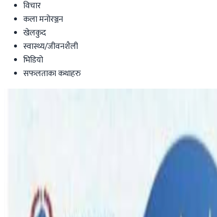
विचार
कला मनोरञ्जन
खेलकुद
स्वास्थ्य/जीवनशैली
भिडियो
सफलताका कथाहरु
Australia
न्यू साउथ वेल्समा बाढीको जोखिम, तीन वेशक्याम्पम
nepaltube
|