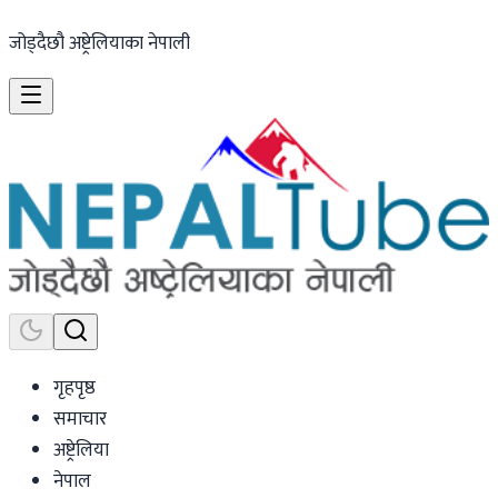
जोड्दैछौ अष्ट्रेलियाका नेपाली
गृहपृष्ठ
समाचार
अष्ट्रेलिया
नेपाल