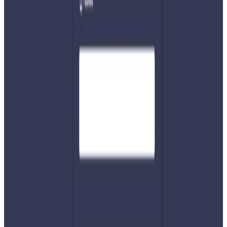
थियो । सन् २०१६ मा तारा एयरको विमान म्याग्दीको दानामा दुर्घटना
हुँदा २३ जना र सन् २०१० मा तारा एयरकै विमान ओखलढुंगाको
तीनतले डाँडामा दुर्घटना हुँदा २२ जनाको मृत्यु भयो ।
सन् २०१२ मा सीता एयरको विमान भक्तपुरको मनोहरामा दुर्घटना हुँदा
सबै १९ जनाले ज्यान गुमाए । सन् २०१९ मा ताप्लेजुङको फुङलिङ
सिस्नेरीमा भएको हेलिकप्टर दुर्घटनामा तत्कालीन पर्यटनमन्त्री रवीन्द्र
अधिकारीसहित विमानमा रहेका सातै जनाको मृत्यु भएको थियो । २१
वटा आन्तरिक हवाई विमान दुर्घटनामा भने यात्रु घाइतेमात्र भएका छन्।
यस वेवसाइटमा प्रकाशित समाचार, विचार र लेखबारे तपाईंको कुनै
प्रतिक्रिया, गुनासो, सुझाव र सल्लाह छन् भने कृपया हामीलाई निम्न ईमेलमा
पठाउनुहोला । तपाईंको सहयोगले हामीलाई निष्पक्ष र तटस्थ पत्रकारिता गर्न
टेवा पुग्नेछ । सम्पर्क इमेल :
info@nepaltube.com.au