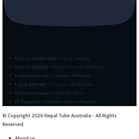
Editor (Australia)
:
Saral Gurung
Editor (Nepal)
:
Punya Prasad Dhamala
Cameraperson
:
Prakash Adhikari
Legal Adviser
:
Tonnou Ghothane
Creative Head
:
Santosh Ojha
IT Support
:
Resham Kumar Khadka
© Copyright
2026
Nepal Tube Australia - All Rights
Reserved.
About us