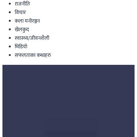
राजनीति
विचार
कला मनोरञ्जन
खेलकुद
स्वास्थ्य/जीवनशैली
भिडियो
सफलताका कथाहरु
Nepal
नेपालमा आन्तरिक उडानतर्फ सबैभन्दा ठूलो
दुर्घटना : ६८ जनाको मृत्यु, ४ को खोजी हुँदै
nepaltube
|