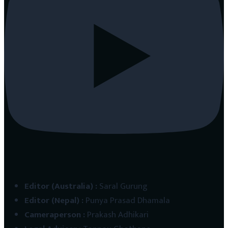
Editor (Australia)
:
Saral Gurung
Editor (Nepal)
:
Punya Prasad Dhamala
Cameraperson
:
Prakash Adhikari