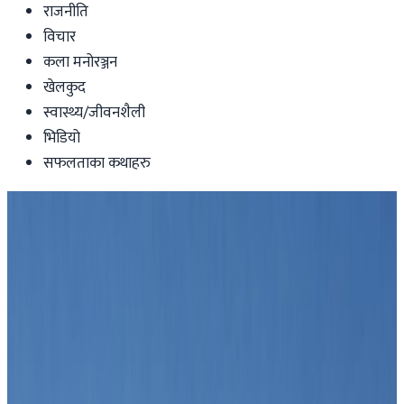
राजनीति
विचार
कला मनोरञ्जन
खेलकुद
स्वास्थ्य/जीवनशैली
भिडियो
सफलताका कथाहरु
Nepal
टर्कीमा ७ महिनामै पुगे साँढे तीन करोड पर्यटक,
नेपालमा किन बढाउन सकिएन आकर्षण ?
nepaltube
|