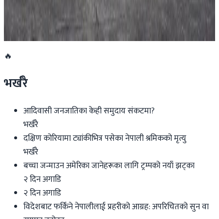
बुद्ध एयरले भित्र्यायो नयाँ एटीआर-७२-६०० विमान
२०२६ जुलाई २९
🔥
भर्खरै
आदिवासी जनजातिका केही समुदाय संकटमा?
भर्खरै
दक्षिण कोरियामा ट्यांकीभित्र पसेका नेपाली श्रमिकको मृत्यु
भर्खरै
बच्चा जन्माउन अमेरिका जानेहरूका लागि ट्रम्पको नयाँ झट्का
२ दिन अगाडि
२ दिन अगाडि
विदेशबाट फर्किने नेपालीलाई प्रहरीको आग्रह: अपरिचितको सुन वा