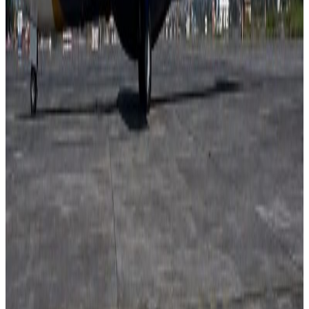
टिप्पणीहरू लोड हुँदैछ…
सम्बन्धित समाचार
आदिवासी जनजातिका केही समुदाय संकटमा?
२०२६ अगस्ट १०
दक्षिण कोरियामा ट्यांकीभित्र पसेका नेपाली श्रमिकको
मृत्यु
२०२६ अगस्ट १०
२०२६ अगस्ट ७
नेपाली कांग्रेसको आमन्त्रित केन्द्रीय सदस्यमा