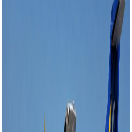
Sunday, 2023 September 24 / 11:56 am
अ−
अ
अ+
काठमाडौं, एजेन्सी । पछिल्लो सात महिनामा तीन करोड ३४ लाख
पर्यटकले भ्रमण गरेको टर्कीबाट नेपालले पाठ सिक्नुपर्ने भन्दै बहस हुन
थालेको छ । टर्कीको संस्कृति तथा पर्यटन मन्त्रालयले गएको
जनवरीदेखि अगष्ट महिनासम्मको विवरण सार्वजनिक गर्दै सात
महिनामा तीन करोड ३४ लाख जनाभन्दा धेरै विदेशी पर्यटकले भ्रमण
गरेका जानकारि गराएको थियो । योसँगै नेपालको पर्यटन विकास बारे