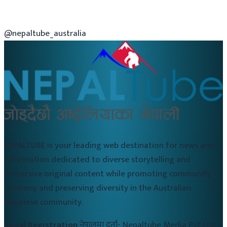
@nepaltube_australia
NEPALTUBE is your leading web destination for news and
information dedicated to diverse storytelling and
immersive original content while promoting community
harmony and preserving diversity in the Australian
Nepalese community.
Nepal Registration
नेपालमा दर्ता-
Nepaltube Media Pvt Ltd