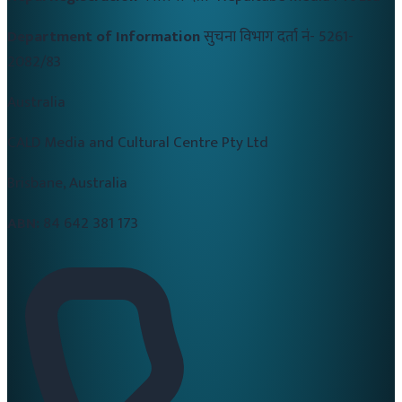
Department of Information
सुचना विभाग दर्ता नं-
5261-
2082/83
Australia
CALD Media and Cultural Centre Pty Ltd
Brisbane, Australia
ABN:
84 642 381 173