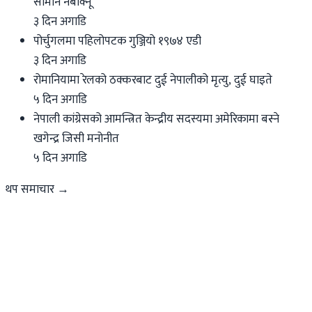
सामान नबोक्नू
३ दिन अगाडि
पोर्चुगलमा पहिलोपटक गुञ्जियो १९७४ एडी
३ दिन अगाडि
रोमानियामा रेलको ठक्करबाट दुई नेपालीको मृत्यु, दुई घाइते
५ दिन अगाडि
नेपाली कांग्रेसको आमन्त्रित केन्द्रीय सदस्यमा अमेरिकामा बस्ने
खगेन्द्र जिसी मनोनीत
५ दिन अगाडि
थप समाचार →