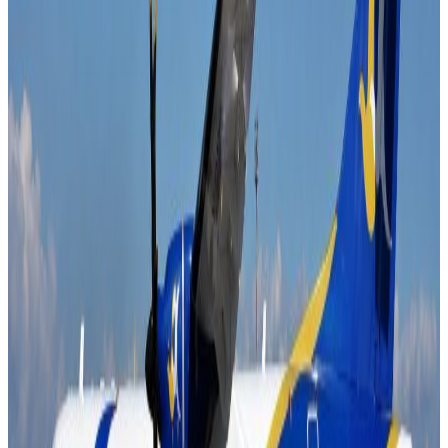
नयाँ बहस सुरु भएको हो ।
टर्कीमा अघिल्लो वर्षको तुलनामा १३ दशमलव ९५ प्रतिशतले
पर्यटकको संख्या बृद्धी हुँदा अथाह सम्पदा भएको नेपालमा किन
पर्यटक आकर्षित गर्न सकिएन, सरकार अनि पर्यटक क्षेत्रका
सरोकारवालाहरु के गरिरहेका छन् ? प्रश्न उठ्ने गरेको छ । टर्कीमा
पर्यटकीय क्षेत्र आर्थिक केन्द्रका रुपमा रहदैआएका छन् । सन् २०२२ मा
टर्कीमा पाँच करोड १४ लाख पर्यटक पुगेका थिए । पर्यटकीय सिजन
शुरु भएकोले यो सङ्ख्या थप बढ्ने अपेक्षा गरिएको छ ।
कोरोना महामारीबाट प्रभावित टर्कीको पर्यटन व्यवसाय लयमा
फर्किसके पनि विश्वको सर्वोच्च शिखर सगरमाथा, दर्जनौँ झरना, ताल
तलैया, हिमाल, मठ मन्दिर लगायतका सम्पदाहरु भएको देशमा पर्यटक
आकर्षित बनाउन नसकिएको बारे पर्यटन व्यवसायीले चिन्ता व्यक्त