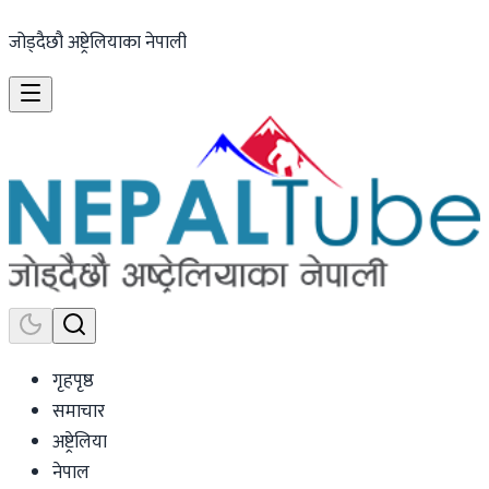
जोड्दैछौ अष्ट्रेलियाका नेपाली
गृहपृष्ठ
समाचार
अष्ट्रेलिया
नेपाल