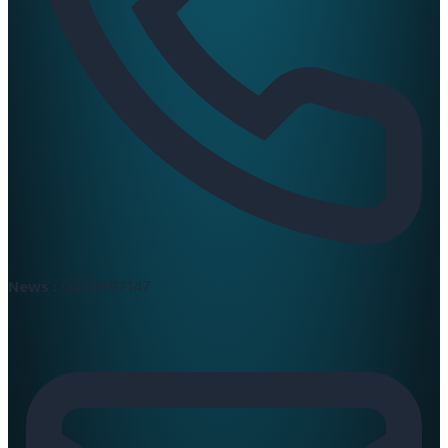
News :
0420397147