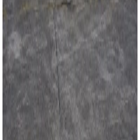
अमेरिकामा बस्ने खगेन्द्र जिसी मनोनीत
२०२६ अगस्ट ४
सुनसरी घटनामा प्रधानमन्त्री बालेनको सम्बोधन- संयम
र सहिष्णुता अपनाउन आह्वान
२०२६ जुलाई ३१
देशभर तनाव बढिरहेका बेला ९ प्रमुख राजनीतिक
दलहरूको संयुक्त अपिल
२०२६ जुलाई ३०
प्रधानमन्त्री शाहलाई भारतको औपचारिक भ्रमण निम्तो
२०२६ जुलाई २९