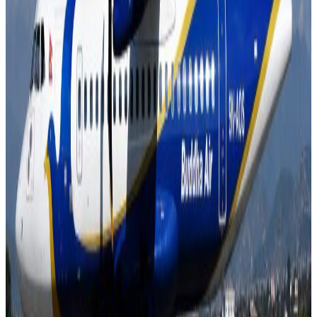
गरिरहेका छन् । नजिकको गन्तब्य भएकाले टर्कीमा सबैभन्दा धेरै रुस,
जर्मनी र बेलायतका नागरिकहरु घुम्न जाने गरेका छन् । विश्वभरका
पर्यटकको रोजाई सर्वोच्च शिखर सगरमाथा, अनेकल प्राकृतिक
सम्पदा, मठमन्दीरका कारण नेपाल हुनसक्ने भएपनि आवश्यकता
अनुसार प्रचारप्रसार र सुरक्षित गन्तब्य, पर्याप्त पुर्वाधार मार्फत विश्वास
बाढ्न सकिएको छैन ।
यस वेवसाइटमा प्रकाशित समाचार, विचार र लेखबारे तपाईंको कुनै
प्रतिक्रिया, गुनासो, सुझाव र सल्लाह छन् भने कृपया हामीलाई निम्न ईमेलमा
पठाउनुहोला । तपाईंको सहयोगले हामीलाई निष्पक्ष र तटस्थ पत्रकारिता गर्न
टेवा पुग्नेछ । सम्पर्क इमेल :
info@nepaltube.com.au
शेयर:
प्रतिक्रिया दिनुहोस