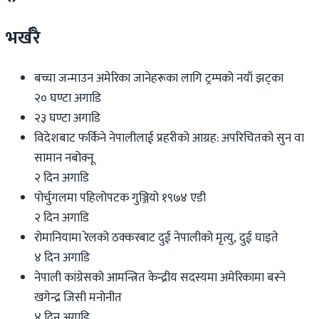
भर्खरै
बच्चा जन्माउन अमेरिका जानेहरूका लागि ट्रम्पको नयाँ झट्का
२० घण्टा अगाडि
२३ घण्टा अगाडि
विदेशबाट फर्किने नेपालीलाई प्रहरीको आग्रह: अपरिचितको सुन वा
सामान नबोक्नू
२ दिन अगाडि
पोर्चुगलमा पहिलोपटक गुञ्जियो १९७४ एडी
२ दिन अगाडि
रोमानियामा रेलको ठक्करबाट दुई नेपालीको मृत्यु, दुई घाइते
४ दिन अगाडि
नेपाली कांग्रेसको आमन्त्रित केन्द्रीय सदस्यमा अमेरिकामा बस्ने
खगेन्द्र जिसी मनोनीत
४ दिन अगाडि