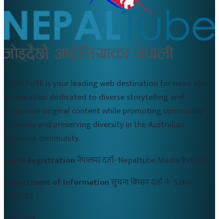
NEPALTUBE is your leading web destination for news and
information dedicated to diverse storytelling and
immersive original content while promoting community
harmony and preserving diversity in the Australian
Nepalese community.
Nepal Registration
नेपालमा दर्ता-
Nepaltube Media Pvt Ltd
Department of Information
सुचना विभाग दर्ता नं-
5261-
2082/83
Australia