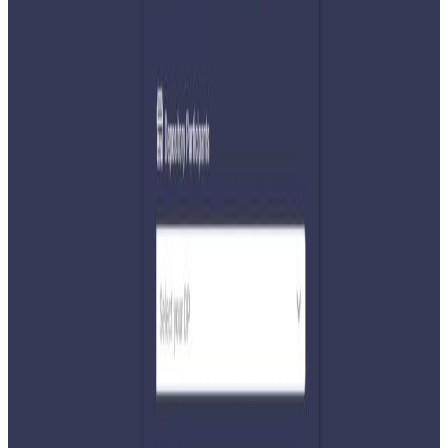
Wednesday, 2024 June 19 / 10:58 pm
अ−
अ
अ+
काठमाडौं । तलब बृद्धि,अतिरिक्त समयको सेवा सुविधा लगायतको
माग राखेर संसद् सचिवालयका कर्मचारीहरूले गरेको आन्दोलनका
कारण प्रतिनिधिसभाको बैठक स्थगित भएको छ । कर्मचारीहरूले ५
बजेपछि संसद सञ्चालनमा असहयोग गरेपछि बुधबार प्रतिनिधि सभाको
बैठक स्थगित भएको हो ।