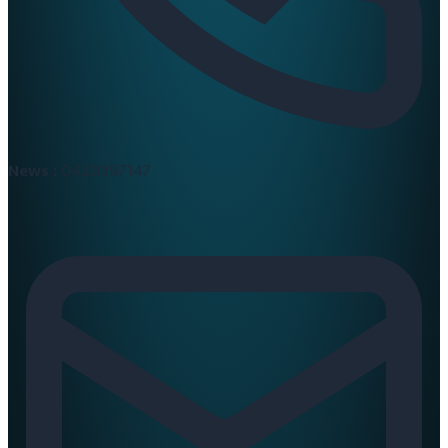
News :
0420397147