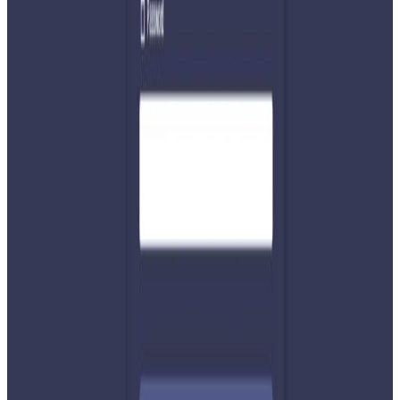
सरकारी कार्यालय समयको अतिरिक्त समयमा हुने संसदका गतिबिधि
प्रभावित हुने भएका छन् ।
यस वेवसाइटमा प्रकाशित समाचार, विचार र लेखबारे तपाईंको कुनै
प्रतिक्रिया, गुनासो, सुझाव र सल्लाह छन् भने कृपया हामीलाई निम्न ईमेलमा
पठाउनुहोला । तपाईंको सहयोगले हामीलाई निष्पक्ष र तटस्थ पत्रकारिता गर्न
टेवा पुग्नेछ । सम्पर्क इमेल :
info@nepaltube.com.au
शेयर:
प्रतिक्रिया दिनुहोस
टिप्पणीहरू लोड हुँदैछ…
सम्बन्धित समाचार