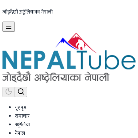
जोड्दैछौ अष्ट्रेलियाका नेपाली
गृहपृष्ठ
समाचार
अष्ट्रेलिया
नेपाल