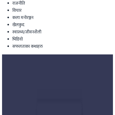
राजनीति
विचार
कला मनोरञ्जन
खेलकुद
स्वास्थ्य/जीवनशैली
भिडियो
सफलताका कथाहरु
Nepal
कर्मचारी आन्दोलनका कारण प्रतिनिधिसभा
बैठक स्थगित
nepaltube
|