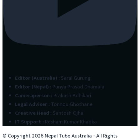
Editor (Australia)
:
Saral Gurung
Editor (Nepal)
:
Punya Prasad Dhamala
Cameraperson
:
Prakash Adhikari
Legal Adviser
:
Tonnou Ghothane
Creative Head
:
Santosh Ojha
IT Support
:
Resham Kumar Khadka
© Copyright
2026
Nepal Tube Australia - All Rights