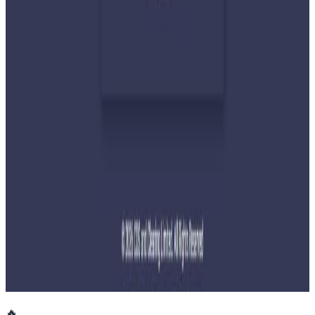
प्रधानमन्त्री शाहलाई भारतको औपचारिक भ्रमण निम्तो
२०२६ जुलाई २९
बुद्ध एयरले भित्र्यायो नयाँ एटीआर-७२-६०० विमान
२०२६ जुलाई २९
नेपालमा महिला विदेशी पर्यटकको आकर्षण बढ्दो
२०२६ जुलाई २७
साउन १५ गतेभित्र भित्र शुल्क नबुझाए डिम्याट खाता
रोक्का हुने
२०२६ जुलाई २७
🔥