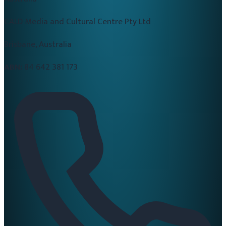
CALD Media and Cultural Centre Pty Ltd
Brisbane, Australia
ABN:
84 642 381 173