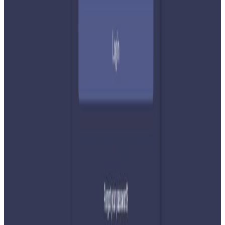
२०२६ अगस्ट ७
नेपाली कांग्रेसको आमन्त्रित केन्द्रीय सदस्यमा
अमेरिकामा बस्ने खगेन्द्र जिसी मनोनीत
२०२६ अगस्ट ४
सुनसरी घटनामा प्रधानमन्त्री बालेनको सम्बोधन- संयम
र सहिष्णुता अपनाउन आह्वान
२०२६ जुलाई ३१
देशभर तनाव बढिरहेका बेला ९ प्रमुख राजनीतिक
दलहरूको संयुक्त अपिल
२०२६ जुलाई ३०