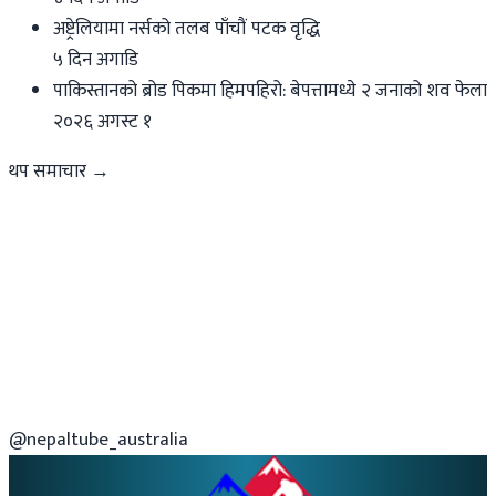
अष्ट्रेलियामा नर्सको तलब पाँचौं पटक वृद्धि
५ दिन अगाडि
पाकिस्तानको ब्रोड पिकमा हिमपहिरो: बेपत्तामध्ये २ जनाको शव फेला
२०२६ अगस्ट १
थप समाचार →
@nepaltube_australia