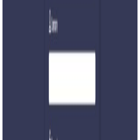
५ बजेसम्म बैठक सञ्चालन गर्ने सहमति भएको भएपनि सभामुख
देवराज घिमिरेले ५ बजेपछि पनि पेलेर संसद् चलाउन थालेपछि बिवाद
बढेको थियो । सभामुखले पेलेर अघि बढ्न खोजेपनि प्राविधिक
कर्मचारीहरूले सभामुखको मात्र अनुहार देखाएर प्रत्यक्ष प्रसारणमार्फत
नै कर्मचारी आन्दोलन बारेको सांकेतिक बिरोध गरेका थिए । संसदका
महासचिवको कार्यालय घेराउ, कालो पट्टी बाँधेर काम गर्ने लगायतका
बिरोध प्रदर्शन गर्दै आएका कर्मचारीले विगतको जस्तो आश्वासन नभई
लिखित प्रतिबद्धता खोजेका छन् ।
यसअघि सभामुख देवराज घिमिरे, राष्ट्रिसभा अध्यक्ष नारायण दाहाल,
दलका प्रमुख सचेतक लगायतले आन्दोलनरत कर्मचारिसँग वार्ता गरेर
मागबारे ऐक्यबद्धता जनाएका थिए । उनीहरुले बजेट र आर्थिक
प्रतिबद्धताको विषयमा अर्थमन्त्रीसँग छलफल गर्ने बताइएपनि
अहिलेसम्म सहमति जुट्न सकेको छैन । कर्मचारि आन्दोलनका कारण