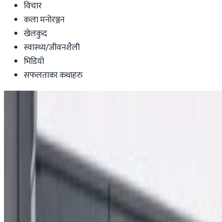
विचार
कला मनोरञ्जन
खेलकुद
स्वास्थ्य/जीवनशैली
भिडियो
सफलताका कथाहरु
Health-lifestyle
सार्वजनिक बिदामा समेत राहदानी सेवा
Nepal Tube
|