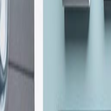
ारी राखेको छ । विभागले सार्वजनिक सूचनामार्फत आज ग्याल्पो ल्होछ