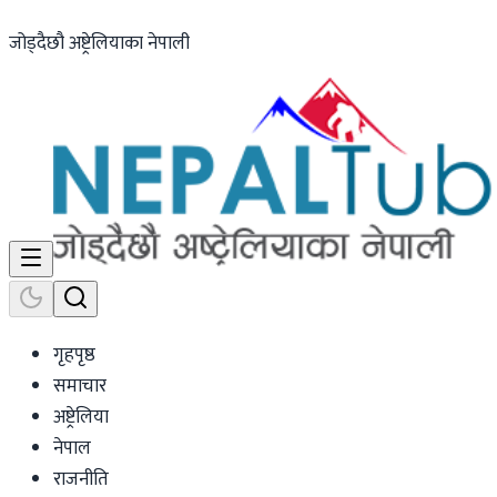
जोड्दैछौ अष्ट्रेलियाका नेपाली
गृहपृष्ठ
समाचार
अष्ट्रेलिया
नेपाल
राजनीति