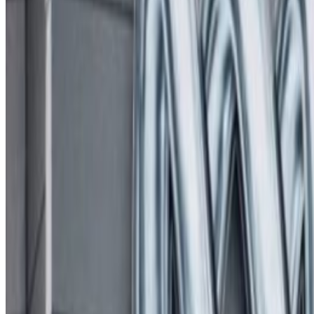
Wednesday, 2026 February 18 / 5:55 pm
अ−
अ
अ+