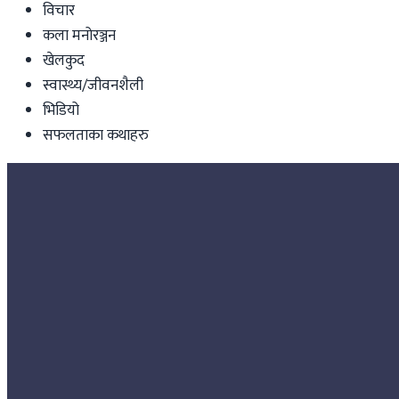
विचार
कला मनोरञ्जन
खेलकुद
स्वास्थ्य/जीवनशैली
भिडियो
सफलताका कथाहरु
Nepal
झापा–५ मा नेपाली सेनासहित सुरक्षा निकायको सं
Nepal Tube
|