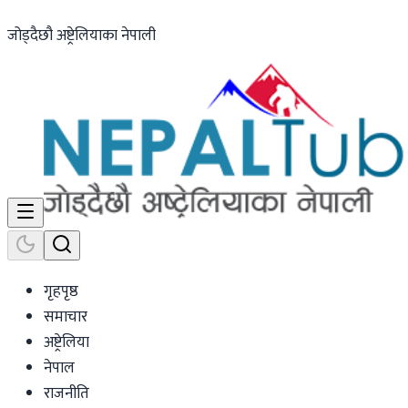
जोड्दैछौ अष्ट्रेलियाका नेपाली
गृहपृष्ठ
समाचार
अष्ट्रेलिया
नेपाल
राजनीति