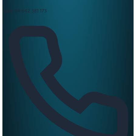
ABN:
84 642 381 173