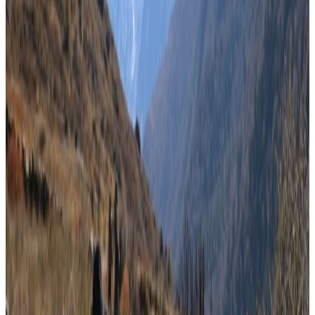
Sunday, 2026 March 8 / 1:25 pm
अ−
अ
अ+
काठमाडौं । पछिल्लो मतगणनाको नतिजा अनुसार राष्ट्रिय स्वतन्त्र पार्टी
(रास्वपा)ले १०२ स्थानमा जित हात पारेको छ ।
रास्वपाले मत गणना जारी रहेका २३ स्थानमा अग्रता कायम राखेको छ