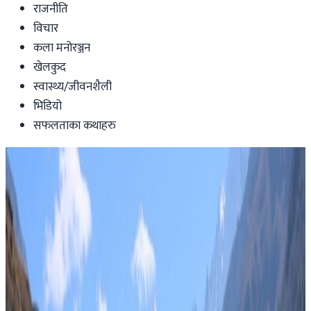
राजनीति
विचार
कला मनोरञ्जन
खेलकुद
स्वास्थ्य/जीवनशैली
भिडियो
सफलताका कथाहरु
Nepal
निर्वाचन अपडेट : रास्वपाले १०० कटाउदा
कांग्रेस-एमाले कति ?
Nepal Tube
|