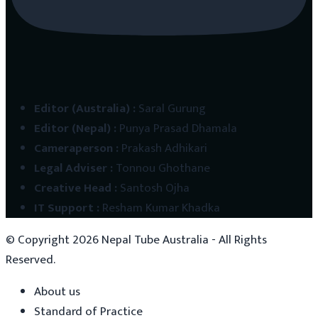
Editor (Australia)
:
Saral Gurung
Editor (Nepal)
:
Punya Prasad Dhamala
Cameraperson
:
Prakash Adhikari
Legal Adviser
:
Tonnou Ghothane
Creative Head
:
Santosh Ojha
IT Support
:
Resham Kumar Khadka
© Copyright
2026
Nepal Tube Australia - All Rights
Reserved.
About us
Standard of Practice