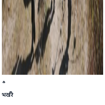
२०२६ जुलाई ३०
प्रधानमन्त्री शाहलाई भारतको औपचारिक भ्रमण निम्तो
२०२६ जुलाई २९
बुद्ध एयरले भित्र्यायो नयाँ एटीआर-७२-६०० विमान
२०२६ जुलाई २९
नेपालमा महिला विदेशी पर्यटकको आकर्षण बढ्दो
२०२६ जुलाई २७
🔥
भर्खरै