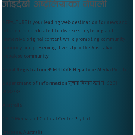
NEPALTUBE is your leading web destination for news and
information dedicated to diverse storytelling and
immersive original content while promoting community
harmony and preserving diversity in the Australian
Nepalese community.
Nepal Registration
नेपालमा दर्ता-
Nepaltube Media Pvt Ltd
Department of Information
सुचना विभाग दर्ता नं-
5261-
2082/83
Australia
CALD Media and Cultural Centre Pty Ltd
Brisbane, Australia