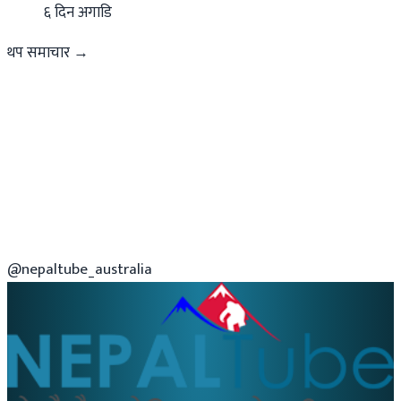
६ दिन अगाडि
थप समाचार →
@nepaltube_australia