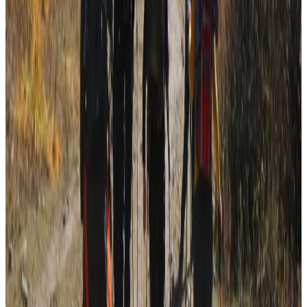
यस वेवसाइटमा प्रकाशित समाचार, विचार र लेखबारे तपाईंको कुनै
प्रतिक्रिया, गुनासो, सुझाव र सल्लाह छन् भने कृपया हामीलाई निम्न ईमेलमा
पठाउनुहोला । तपाईंको सहयोगले हामीलाई निष्पक्ष र तटस्थ पत्रकारिता गर्न
टेवा पुग्नेछ । सम्पर्क इमेल :
info@nepaltube.com.au
शेयर:
प्रतिक्रिया दिनुहोस
टिप्पणीहरू लोड हुँदैछ…
सम्बन्धित समाचार
दक्षिण कोरियामा ट्यांकीभित्र पसेका नेपाली श्रमिकको
मृत्यु