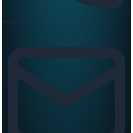
News :
0420397147