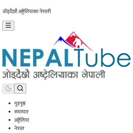
जोड्दैछौ अष्ट्रेलियाका नेपाली
गृहपृष्ठ
समाचार
अष्ट्रेलिया
नेपाल