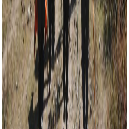
२०२६ अगस्ट १०
२०२६ अगस्ट ७
नेपाली कांग्रेसको आमन्त्रित केन्द्रीय सदस्यमा
अमेरिकामा बस्ने खगेन्द्र जिसी मनोनीत
२०२६ अगस्ट ४
सुनसरी घटनामा प्रधानमन्त्री बालेनको सम्बोधन- संयम
र सहिष्णुता अपनाउन आह्वान
२०२६ जुलाई ३१
देशभर तनाव बढिरहेका बेला ९ प्रमुख राजनीतिक
दलहरूको संयुक्त अपिल