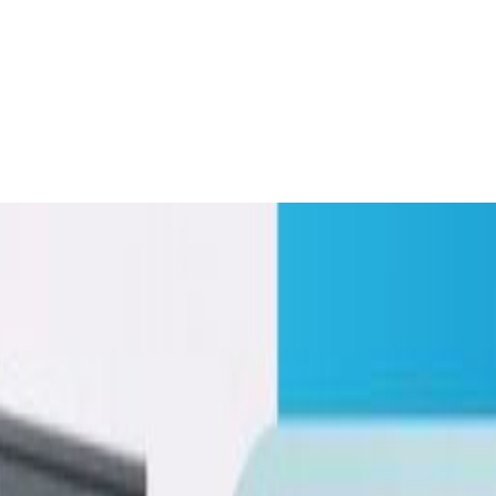
 दिन दूतावासको आह्वान