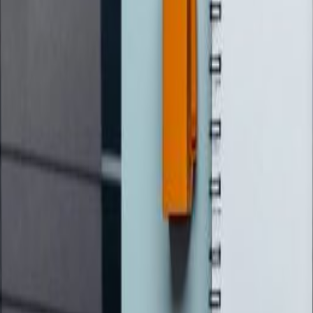
 गुनासो, सुझाव र सल्लाह छन् भने कृपया हामीलाई निम्न ईमेलमा पठाउनुहोला । 