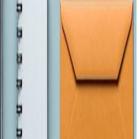
तपाईंको सहयोगले हामीलाई निष्पक्ष र तटस्थ पत्रकारिता गर्न टेवा पुग्नेछ ।