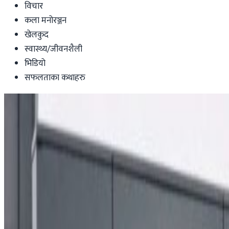
विचार
कला मनोरञ्जन
खेलकुद
स्वास्थ्य/जीवनशैली
भिडियो
सफलताका कथाहरु
Health-lifestyle
कतारबाट नेपाल फर्कन चाहने नेपालीलाई आवेदन
Nepal Tube
|