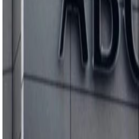
काठमाडौं । दोहास्थित नेपाली दूतावासले कतारबाट नेपाल फर्कन च
दूतावासले आज सूचना जारी गर्दै नेपाल फर्कन इच्छुक नेपालीहरूलाई 
गर्नुपर्ने भएकाले वैध आवासीय अनुमतिपत्र (कतार आइडी) भएका कत