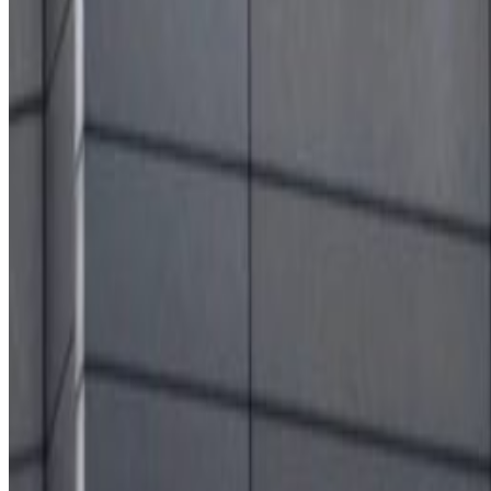
अपोइन्टमेन्ट बुक गर्न सूचनामा भनिएको छ।
यस वेवसाइटमा प्रकाशित समाचार, विचार र लेखबारे तपाईंको कुनै प्रतिक्रिया,
सम्पर्क इमेल :
info@nepaltube.com.au
शेयर:
प्रतिक्रिया दिनुहोस
टिप्पणीहरू लोड हुँदैछ…
सम्बन्धित समाचार
मध्यपूर्वका नेपाली : ११ जना पक्राउ, अरु अवस्था के छ ?
२०२६ अप्रिल ४