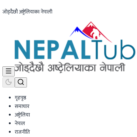
जोड्दैछौ अष्ट्रेलियाका नेपाली
गृहपृष्ठ
समाचार
अष्ट्रेलिया
नेपाल
राजनीति