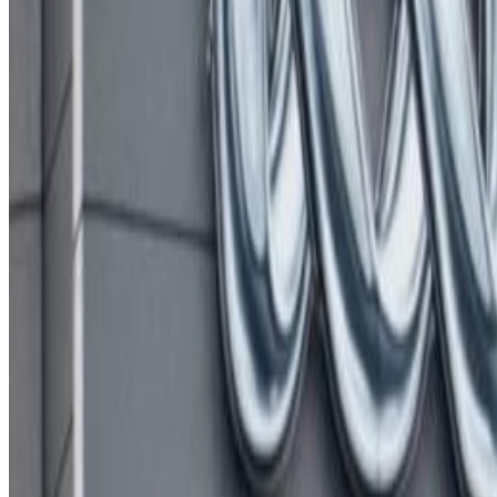
Sunday, 2026 March 15 / 12:15 am
अ−
अ
अ+