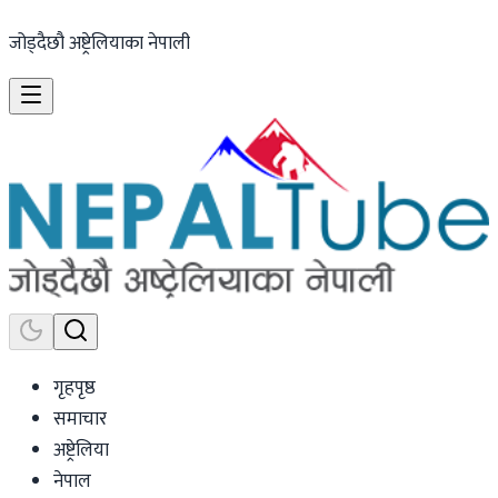
जोड्दैछौ अष्ट्रेलियाका नेपाली
गृहपृष्ठ
समाचार
अष्ट्रेलिया
नेपाल