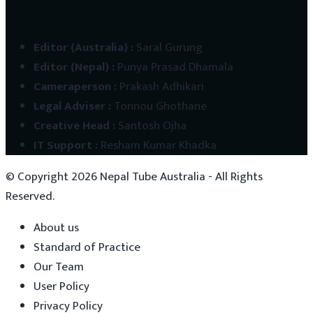
Editor (Australia)
:
Saral Gurung
Editor (Nepal)
:
Punya Prasad Dhamala
Cameraperson
:
Prakash Adhikari
Legal Adviser
:
Tonnou Ghothane
Creative Head
:
Santosh Ojha
IT Support
:
Resham Kumar Khadka
© Copyright
2026
Nepal Tube Australia - All Rights
Reserved.
About us
Standard of Practice
Our Team
User Policy
Privacy Policy