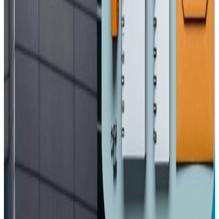
आजबाट एसईई सुरु, ५ लाख १२ हजार विद्यार्थी
सहभागी
२०२६ अप्रिल ३
आज विश्व अटिजम सचेतना दिवस, सचेतनामुलक
कार्यक्रम गरिदै
२०२६ अप्रिल ३
प्रतितोला ३ हजार ६०० ले घट्यो सुनको मूल्य
२०२६ अप्रिल ३
इनिसा मृत्यु प्रकरण : चार जना पुर्पक्षका लागि थुनामा
२०२६ अप्रिल २