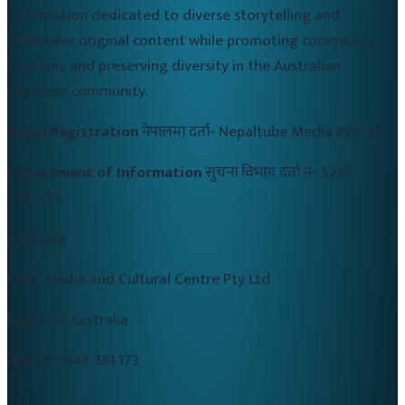
information dedicated to diverse storytelling and
immersive original content while promoting community
harmony and preserving diversity in the Australian
Nepalese community.
Nepal Registration
नेपालमा दर्ता-
Nepaltube Media Pvt Ltd
Department of Information
सुचना विभाग दर्ता नं-
5261-
2082/83
Australia
CALD Media and Cultural Centre Pty Ltd
Brisbane, Australia
ABN:
84 642 381 173