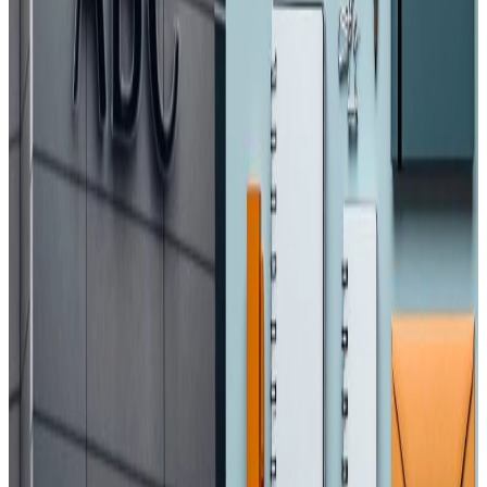
प्रतिक्रिया दिनुहोस
टिप्पणीहरू लोड हुँदैछ…
सम्बन्धित समाचार
मध्यपूर्वका नेपाली : ११ जना पक्राउ, अरु अवस्था के छ
?
२०२६ अप्रिल ४
एनआरएनए अभियान : प्रवासी नेपाली श्रमिकलाई
मानसिक स्वास्थ्य परामर्श
२०२६ अप्रिल ३