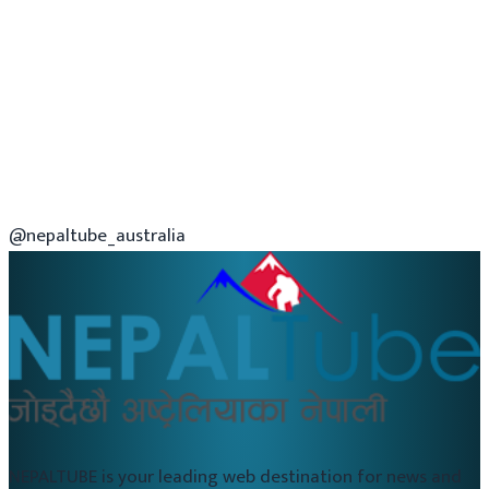
@nepaltube_australia
NEPALTUBE is your leading web destination for news and