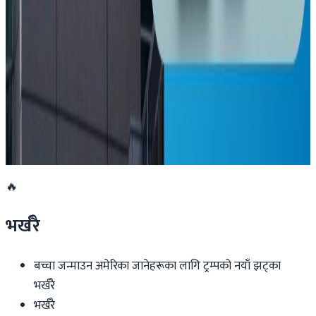
न्युजिल्यान्डमै साम्बाको घुँडाको शल्यक्रिया !
२०२६ मार्च २६
अष्ट्रेलियाको सरकारी सञ्चारमाध्यम एबीसीका कर्मचारी
आन्दोलनमा
२०२६ मार्च २६
🔥
भर्खरै
बच्चा जन्माउन अमेरिका जानेहरूका लागि ट्रम्पको नयाँ झट्का
भर्खरै
भर्खरै