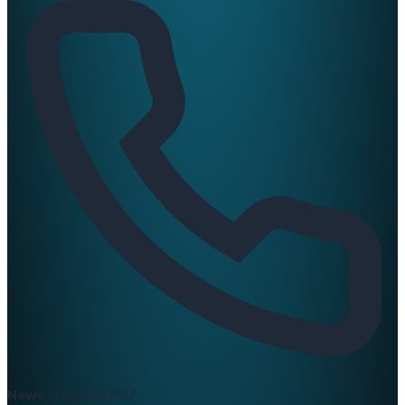
News :
0420397147