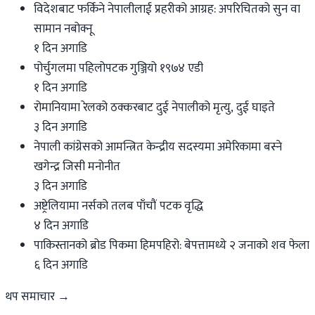
विदेशबाट फर्किने नेपालीलाई प्रहरीको आग्रह: अपरिचितको सुन वा
सामान नबोक्नू
१ दिन अगाडि
पोर्चुगलमा पहिलोपटक गुञ्जियो १९७४ एडी
१ दिन अगाडि
रोमानियामा रेलको ठक्करबाट दुई नेपालीको मृत्यु, दुई घाइते
३ दिन अगाडि
नेपाली कांग्रेसको आमन्त्रित केन्द्रीय सदस्यमा अमेरिकामा बस्ने
खगेन्द्र जिसी मनोनीत
३ दिन अगाडि
अष्ट्रेलियामा नर्सको तलब पाँचौं पटक वृद्धि
४ दिन अगाडि
पाकिस्तानको ब्रोड पिकमा हिमपहिरो: बेपत्तामध्ये २ जनाको शव फेला
६ दिन अगाडि
थप समाचार →