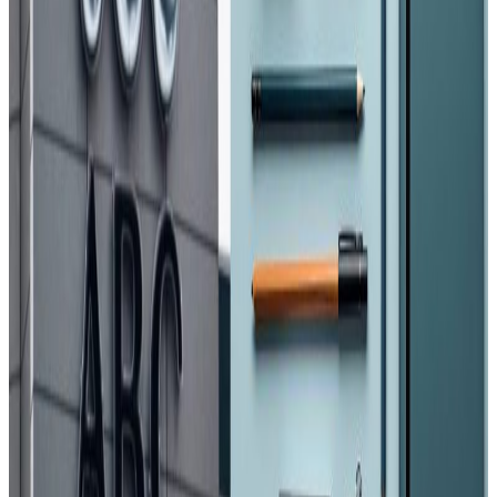
महाशाखाका प्रमुख रामकाजी खड्काले पक्राउको पुष्टि गर्नुभएको हो ।
परिवारले परराष्ट्रलाई दिएको जानकारी अनुसार पक्राउ परेका व्यक्ति
अमृत झा रहेको बताइएको छ । होर्मुज क्षेत्रमा पानी जहाजमा काम गर्ने
क्रममा ईरानले जहाजका सबै क्रु मेम्बरलाई नियन्त्रणमा लिएकाे
जनाइएको छ ।
यस्तै, खाडी क्षेत्रबाट सामाजिक सञ्जालमा अफवाह फैल्याएको आरोपमा
७ जना पक्राउ परेका छन् ।
यस वेवसाइटमा प्रकाशित समाचार, विचार र लेखबारे तपाईंको कुनै
प्रतिक्रिया, गुनासो, सुझाव र सल्लाह छन् भने कृपया हामीलाई निम्न ईमेलमा
पठाउनुहोला । तपाईंको सहयोगले हामीलाई निष्पक्ष र तटस्थ पत्रकारिता गर्न
टेवा पुग्नेछ । सम्पर्क इमेल :
info@nepaltube.com.au
शेयर: