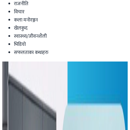
राजनीति
विचार
कला मनोरञ्जन
खेलकुद
स्वास्थ्य/जीवनशैली
भिडियो
सफलताका कथाहरु
Health-lifestyle
होर्मुज क्षेत्रबाट एक नेपाली इरानको कब्जामा
सामाजिक सञ्जालमा अफवाह फैल्याएको अभियोगमा ७ जना पक्राउ
Nepal Tube
|