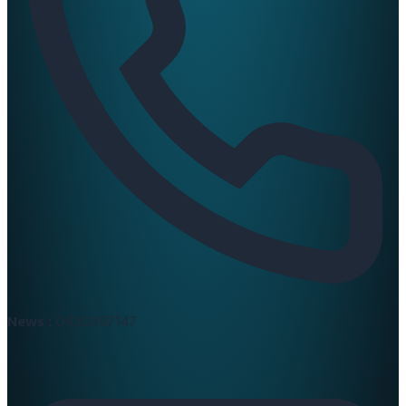
News :
0420397147