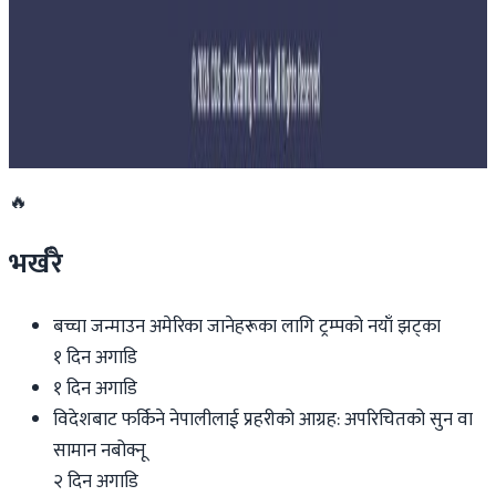
२०२६ जुलाई २७
साउन १५ गतेभित्र भित्र शुल्क नबुझाए डिम्याट खाता
रोक्का हुने
२०२६ जुलाई २७
🔥
भर्खरै
बच्चा जन्माउन अमेरिका जानेहरूका लागि ट्रम्पको नयाँ झट्का
१ दिन अगाडि
१ दिन अगाडि
विदेशबाट फर्किने नेपालीलाई प्रहरीको आग्रह: अपरिचितको सुन वा
सामान नबोक्नू
२ दिन अगाडि