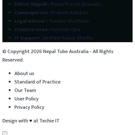
Editor (Nepal)
:
Punya Prasad Dhamala
Cameraperson
:
Prakash Adhikari
Legal Adviser
:
Tonnou Ghothane
Creative Head
:
Santosh Ojha
IT Support
:
Resham Kumar Khadka
© Copyright
2026
Nepal Tube Australia - All Rights
Reserved.
About us
Standard of Practice
Our Team
User Policy
Privacy Policy
Design with
♥
at
Techie IT