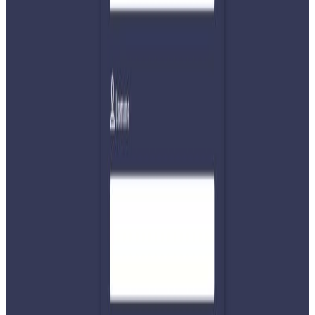
पुण्यप्रसाद धमला, काठमाडौं । नेपालमा पाँचौँ पटक लकडाउन थपेर
बैशाख २५ गते मध्यरातसम्म पुर्याइएको छ । आइतबारको मन्त्रिपरिषद्
बैठकले बैशाख १५ गतेसम्म तोकिएको लकडाउनमा १० दिन थपेर २५
गतेसम्म लम्ब्याउने निर्णय गरेको हो ।
बैठकमा प्रधानमन्त्री केपी शर्मा ओलीले खतरामुक्त भइनसकेकाले
कोरोना रोकथाम तथा नियन्त्रणका लागी लकडाउन जारी राख्नुपर्ने
बताउनुभएको थियो । वैशाख २५ सम्म लकडाउन गर्ने र स्थितिमा सुधार
आए सरकारको नीति तथा कार्यक्रमसँगै बजेट ल्याउन संसद अधिवेशन
आहृवान गर्न सकिने प्रधानमन्त्रीको धारण थियो । कोभिड(१९ सम्बन्धी
उच्चस्तरीय समन्वय समितिको शनिबार बसेको बैठकले लकडाउनकै
कारण कोरोनाको संक्रमण नियन्त्रण गर्न सफल भएको निष्कर्ष सहित
एक साता लम्ब्याउन सिफारिस गरेको थियो ।