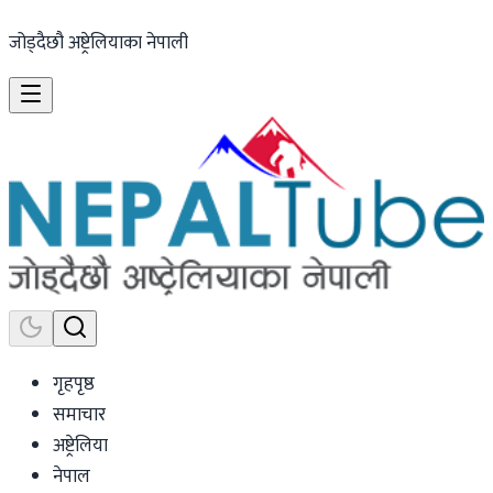
जोड्दैछौ अष्ट्रेलियाका नेपाली
गृहपृष्ठ
समाचार
अष्ट्रेलिया
नेपाल