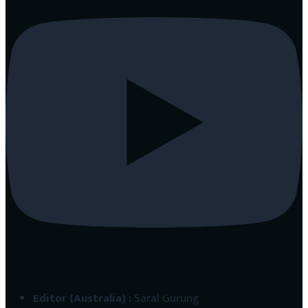
Editor (Australia)
:
Saral Gurung