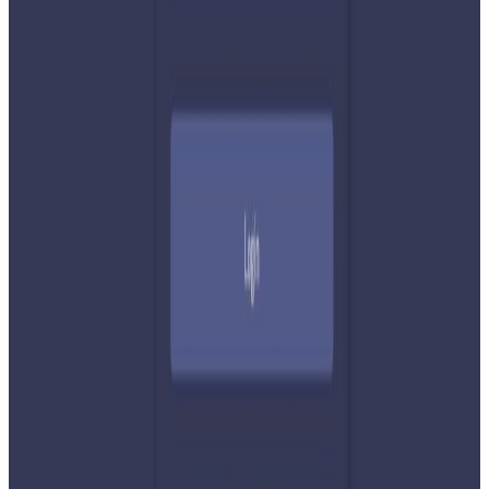
प्रतिक्रिया दिनुहोस
टिप्पणीहरू लोड हुँदैछ…
सम्बन्धित समाचार
२०२६ अगस्ट ७
नेपाली कांग्रेसको आमन्त्रित केन्द्रीय सदस्यमा
अमेरिकामा बस्ने खगेन्द्र जिसी मनोनीत
२०२६ अगस्ट ४
सुनसरी घटनामा प्रधानमन्त्री बालेनको सम्बोधन- संयम
र सहिष्णुता अपनाउन आह्वान