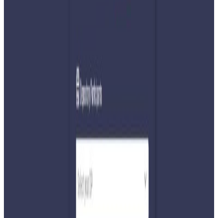
Monday, 2020 April 27 / 2:09 am
अ−
अ
अ+