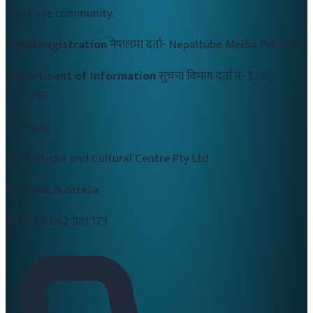
Nepalese community.
Nepal Registration
नेपालमा दर्ता-
Nepaltube Media Pvt Ltd
Department of Information
सुचना विभाग दर्ता नं-
5261-
2082/83
Australia
CALD Media and Cultural Centre Pty Ltd
Brisbane, Australia
ABN:
84 642 381 173