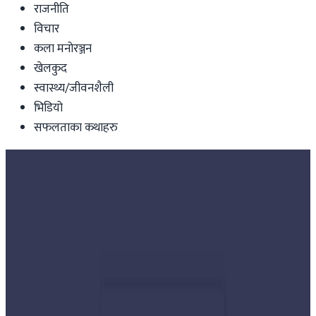
राजनीति
विचार
कला मनोरञ्जन
खेलकुद
स्वास्थ्य/जीवनशैली
भिडियो
सफलताका कथाहरु
Nepal
नेपालमा कोरोना प्रभाव : बैशाख २५ सम्म
लकडाउन, जेठ २ सम्म आन्तरिक तथा बाह्य
उडान बन्द