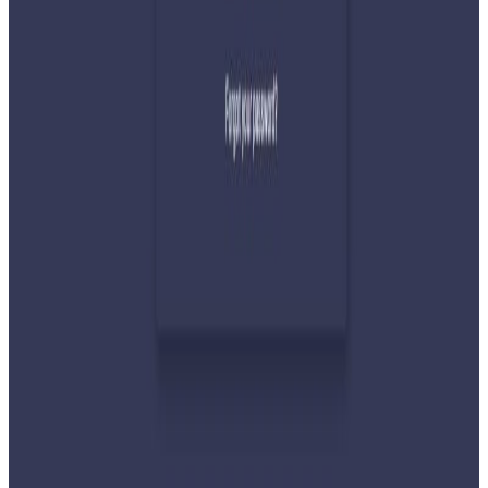
२०२६ जुलाई ३१
देशभर तनाव बढिरहेका बेला ९ प्रमुख राजनीतिक
दलहरूको संयुक्त अपिल
२०२६ जुलाई ३०
प्रधानमन्त्री शाहलाई भारतको औपचारिक भ्रमण निम्तो
२०२६ जुलाई २९
बुद्ध एयरले भित्र्यायो नयाँ एटीआर-७२-६०० विमान
२०२६ जुलाई २९
नेपालमा महिला विदेशी पर्यटकको आकर्षण बढ्दो