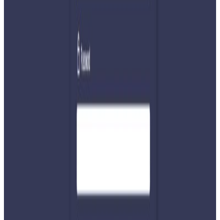
वैशाख ३१ सम्म सीमामा आवागमन रोक्ने निर्णय गरेको सरकारले
यसअघी नै जेठ दुई गतेसम्म आन्तरिक तथा बाह्य हवाई उडान रोक्ने
निर्णय गरिसकेको छ । लकडाउनको मोडेल कस्तो हुनेछ भन्ने बारे केही
खुलाइएको छैन । पछिल्लो समय लकडाउनकै बेलामा काठमाडौंबाट
नागरिकहरुलाई बाहिरी जिल्लामा जान अघोषितरुपमा छुट
मिलिरहेको छ । चैत ११ बाट सुरु गरिएको लकडाउन पाँचौँ पटक
थपिएपनि कोरोना संक्रमितको संख्या बढिरहँदा बैशाख १५ बाट स्थगन
हुन्छ वा लम्बिन्छ अझै अनिश्चित छ ।
यस वेवसाइटमा प्रकाशित समाचार, विचार र लेखबारे तपाईंको कुनै
प्रतिक्रिया, गुनासो, सुझाव र सल्लाह छन् भने कृपया हामीलाई निम्न ईमेलमा
पठाउनुहोला । तपाईंको सहयोगले हामीलाई निष्पक्ष र तटस्थ पत्रकारिता गर्न
टेवा पुग्नेछ । सम्पर्क इमेल :
info@nepaltube.com.au
शेयर: