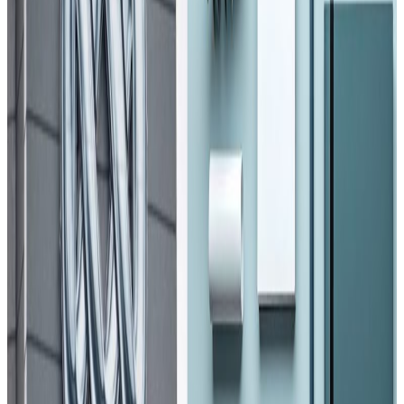
Tuesday, 2020 May 12 / 8:13 pm
अ−
अ
अ+
पुण्य धमला, काठमाडौं । पीसीआर परिक्षणको दायरा बढाएसँगै
नेपालमा कोरोना संक्रमितको संख्या ह्वात्तै बढ्न थालेको छ । मंगलबार
मात्रै नेपालमा एकै दिन ५७ जनामा कोरोना संक्रमण पुष्टि भएको
स्वास्थ्य तथा जनसंख्या मन्त्रालयले जानकारी दिएको छ । योसँगै
संक्रमितको संख्या १ सय ९१ पुगेको छ ।