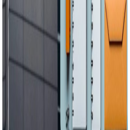
एनआरएनए अभियान : प्रवासी नेपाली श्रमिकलाई
मानसिक स्वास्थ्य परामर्श
२०२६ अप्रिल ३
आजबाट एसईई सुरु, ५ लाख १२ हजार विद्यार्थी
सहभागी
२०२६ अप्रिल ३
आज विश्व अटिजम सचेतना दिवस, सचेतनामुलक
कार्यक्रम गरिदै
२०२६ अप्रिल ३
प्रतितोला ३ हजार ६०० ले घट्यो सुनको मूल्य