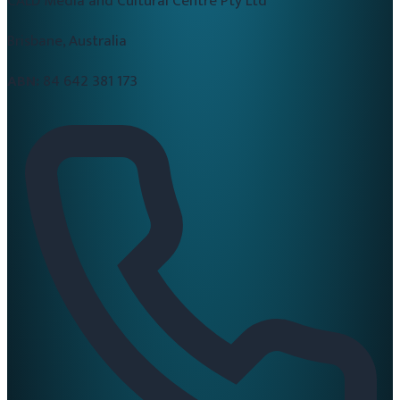
CALD Media and Cultural Centre Pty Ltd
Brisbane, Australia
ABN:
84 642 381 173