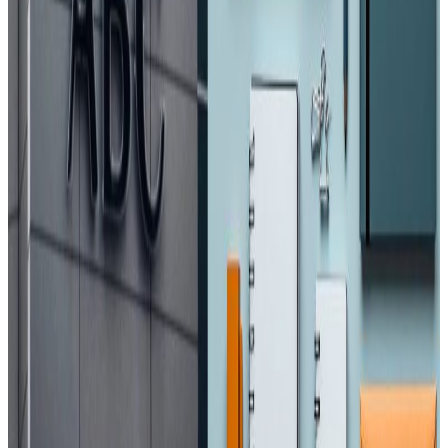
प्रतिक्रिया, गुनासो, सुझाव र सल्लाह छन् भने कृपया हामीलाई निम्न ईमेलमा
पठाउनुहोला । तपाईंको सहयोगले हामीलाई निष्पक्ष र तटस्थ पत्रकारिता गर्न
टेवा पुग्नेछ । सम्पर्क इमेल :
info@nepaltube.com.au
शेयर:
प्रतिक्रिया दिनुहोस
टिप्पणीहरू लोड हुँदैछ…
सम्बन्धित समाचार
मध्यपूर्वका नेपाली : ११ जना पक्राउ, अरु अवस्था के छ
?
२०२६ अप्रिल ४