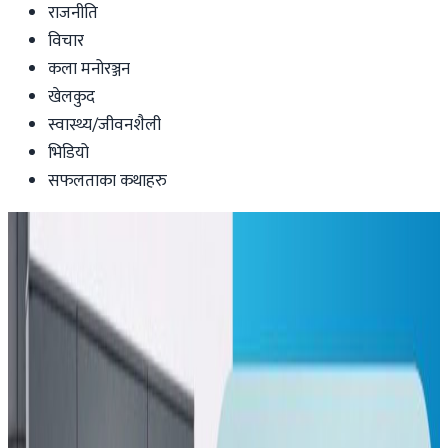
राजनीति
विचार
कला मनोरञ्जन
खेलकुद
स्वास्थ्य/जीवनशैली
भिडियो
सफलताका कथाहरु
Health-lifestyle
नेपालमा कोरोना संक्रमितको संख्या १ सय ९१,
चार सञ्चारकर्मीसहित एकैदिन थपिए ५७
Nepaltube Australia
|