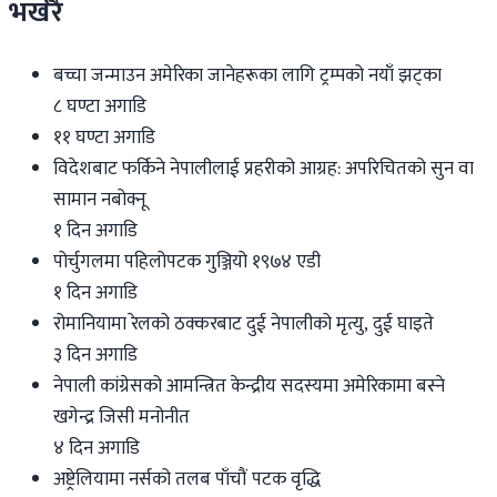
भर्खरै
बच्चा जन्माउन अमेरिका जानेहरूका लागि ट्रम्पको नयाँ झट्का
८ घण्टा अगाडि
११ घण्टा अगाडि
विदेशबाट फर्किने नेपालीलाई प्रहरीको आग्रह: अपरिचितको सुन वा
सामान नबोक्नू
१ दिन अगाडि
पोर्चुगलमा पहिलोपटक गुञ्जियो १९७४ एडी
१ दिन अगाडि
रोमानियामा रेलको ठक्करबाट दुई नेपालीको मृत्यु, दुई घाइते
३ दिन अगाडि
नेपाली कांग्रेसको आमन्त्रित केन्द्रीय सदस्यमा अमेरिकामा बस्ने
खगेन्द्र जिसी मनोनीत
४ दिन अगाडि
अष्ट्रेलियामा नर्सको तलब पाँचौं पटक वृद्धि