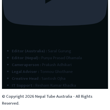
Editor (Australia)
:
Saral Gurung
Editor (Nepal)
:
Punya Prasad Dhamala
Cameraperson
:
Prakash Adhikari
Legal Adviser
:
Tonnou Ghothane
Creative Head
:
Santosh Ojha
IT Support
:
Resham Kumar Khadka
© Copyright
2026
Nepal Tube Australia - All Rights
Reserved.