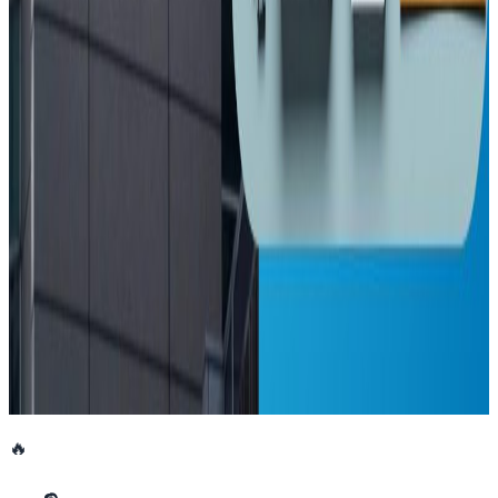
२०२६ अप्रिल ३
इनिसा मृत्यु प्रकरण : चार जना पुर्पक्षका लागि थुनामा
२०२६ अप्रिल २
न्युजिल्यान्डमै साम्बाको घुँडाको शल्यक्रिया !
२०२६ मार्च २६
अष्ट्रेलियाको सरकारी सञ्चारमाध्यम एबीसीका कर्मचारी
आन्दोलनमा
२०२६ मार्च २६
🔥