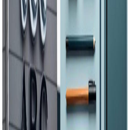
स्वास्थ्य मन्त्रालयका प्रवक्ता डा. विकास देवकोटाका अनुसार पछिल्लो
पटक पर्सामा ३९ जना, कपिलवस्तुका ८, रुपन्देहीका ९ र बारामा १
जनामा कोरोना भाइरस संक्रमण पहिचान भएको हो । पर्सामा पहिचान
भएको २९ संक्रमित मध्ये ४ जना सञ्चारकर्मी रहेको बताइएको छ ।
सोमबार मात्रै कपिलवस्तुमा १६ जना, रुपन्देहीमा ६ जना बर्दियामा १ र
सप्तरीमा १ जनामा कोरोना पहिचान भएको थियो । सोमबार मात्रै २४
जना संक्रमित पहिचान भएका थिए ।
देशका विभिन्न अस्पतालमा १ सय ५३ जना शंकास्पद बिरामी
आइसोलेसनमा उपचाररत छन् भने उपचारपछि निको हुनेको संख्य ३३
पुगेको छ । पछिल्लो समय भारतबाट नेपाल भित्रिनेहरुका कारण प्रदेश
१, २ र पाँच कोरोनाको उच्च जोखिममा देखिएका छन् ।
यस वेवसाइटमा प्रकाशित समाचार, विचार र लेखबारे तपाईंको कुनै