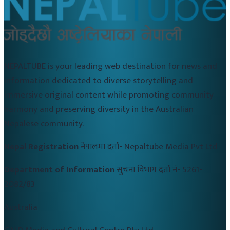
NEPALTUBE is your leading web destination for news and
information dedicated to diverse storytelling and
immersive original content while promoting community
harmony and preserving diversity in the Australian
Nepalese community.
Nepal Registration
नेपालमा दर्ता-
Nepaltube Media Pvt Ltd
Department of Information
सुचना विभाग दर्ता नं-
5261-
2082/83
Australia