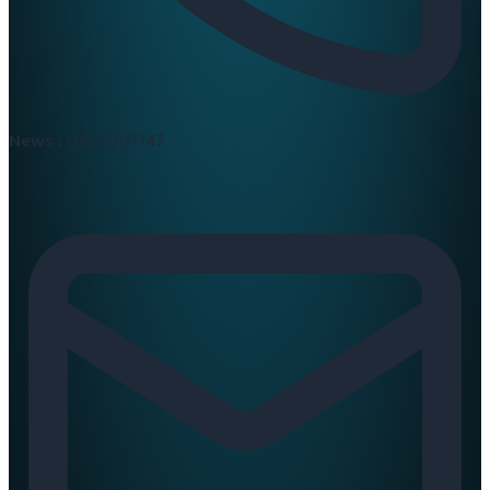
News :
0420397147