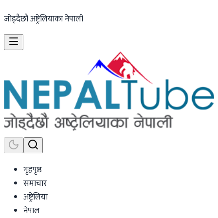
जोड्दैछौ अष्ट्रेलियाका नेपाली
गृहपृष्ठ
समाचार
अष्ट्रेलिया
नेपाल