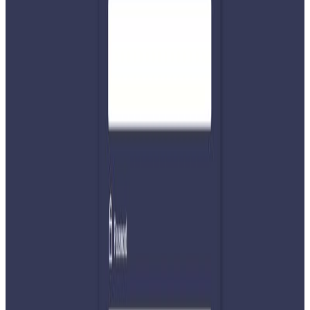
काेराेना भाईरसकाे संक्रमण नियन्त्रण गर्न सरकारले लक डाउन गरेकाे
पनि दुई महिनाभन्दा बढी समय नाघिसकेकाे छ ।
भारतबाट घर फर्किरहेका नेपाली कामदारकाे दयनिय अवस्थाका
बारेमा सामाजिक संजालमा चर्काे आवाज उठेपछि कर्णालीमा
स्वयंसवकहरुले केही खानेकुरा र पानी वितरण सुरु गरिएकाे छ ।
त्यस्ताे व्यवस्था गर्ने मध्ये एक हुन् म्यागी डाेनी र उनकाे समुह । म्यागी
सिएनएन हिराे मात्रै नभएर थुप्रै नेपाली बालबालिकाकाे आमा पनि हुन् ।
म्यागीले सुर्खेतमा काेपिला भ्याली स्कुल संचालन समेत गरेकी छिन ।
म्यागी र उनकाे समुहले वितरण गरिरहेकाे यस्ताे राहत खानकुरा र पानी
बिना यात्रा गरिरहेकाहरुका लागि निकै ठुलाे सहयाेग बनेकाे छ । याे
स्वयमसेवक समुहले यस्ताे संकटकाे घडीमा देखाएकाे सेवाभाव प्रसंशा