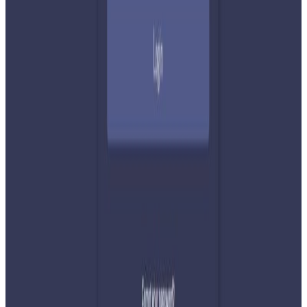
टिप्पणीहरू लोड हुँदैछ…
सम्बन्धित समाचार
२०२६ अगस्ट ७
नेपाली कांग्रेसको आमन्त्रित केन्द्रीय सदस्यमा
अमेरिकामा बस्ने खगेन्द्र जिसी मनोनीत
२०२६ अगस्ट ४
सुनसरी घटनामा प्रधानमन्त्री बालेनको सम्बोधन- संयम
र सहिष्णुता अपनाउन आह्वान
२०२६ जुलाई ३१