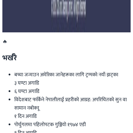
साउन १५ गतेभित्र भित्र शुल्क नबुझाए डिम्याट खाता
रोक्का हुने
२०२६ जुलाई २७
🔥
भर्खरै
बच्चा जन्माउन अमेरिका जानेहरूका लागि ट्रम्पको नयाँ झट्का
३ घण्टा अगाडि
६ घण्टा अगाडि
विदेशबाट फर्किने नेपालीलाई प्रहरीको आग्रह: अपरिचितको सुन वा
सामान नबोक्नू
१ दिन अगाडि
पोर्चुगलमा पहिलोपटक गुञ्जियो १९७४ एडी
१ दिन अगाडि