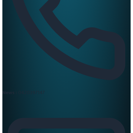
News :
0420397147