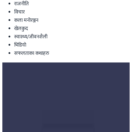
राजनीति
विचार
कला मनोरञ्जन
खेलकुद
स्वास्थ्य/जीवनशैली
भिडियो
सफलताका कथाहरु
Nepal
भारतिय सिमामा अलपत्र नेपालीको व्यथा ।
सिएनएन हिरोले बाडिन् खाना । (भिडियो रिपोर्ट)
Nepaltube Australia
|