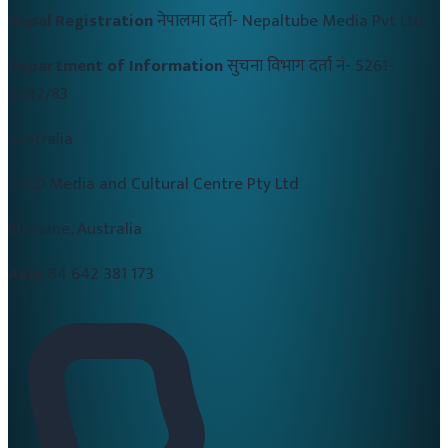
Nepal Registration
नेपालमा दर्ता-
Nepaltube Media Pvt Ltd
Department of Information
सुचना विभाग दर्ता नं-
5261-
2082/83
Australia
CALD Media and Cultural Centre Pty Ltd
Brisbane, Australia
ABN:
84 642 381 173