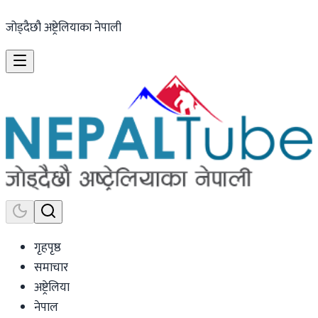
जोड्दैछौ अष्ट्रेलियाका नेपाली
गृहपृष्ठ
समाचार
अष्ट्रेलिया
नेपाल