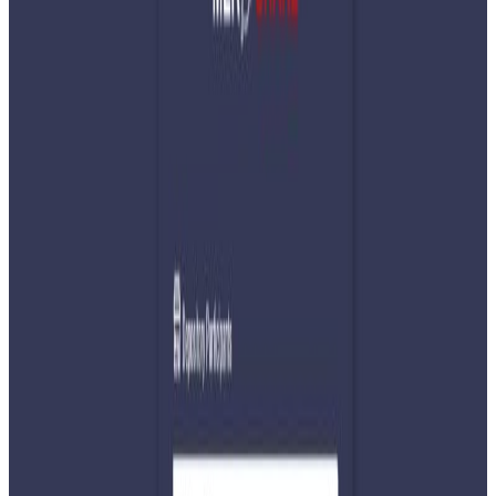
Tuesday, 2020 June 2 / 8:42 pm
अ−
अ
अ+
सरला थापा/काठमाडौ
हामी मध्ये धेरैले याे महामारीकाे समयमा सुरक्षित रुपमा घरभित्रै बस्ने
माैका पाएका छाै । तर, सिमा पारीकाे अवस्था कहाली लाग्दाे छ ।
हजाराै नेपाली कामदार सुरक्षित स्थानकाे आशामा अझ भनाै नेपालमा
रहेकाे आफ्नाे घरमा पुग्ने सपना बाेकेर थकान र कष्टकर यात्रामा
निस्किएका छन् ।
परदेशी भूमिबाट घरकाे यात्रामा निस्किएका ती हजाराै हाम्रा दाजुभाई र
दिदिबहिनीहरुकाे अवस्था कष्टकर मात्रै छैन, खतरनाक र प्रदुषित समेत