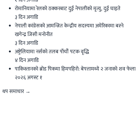
रोमानियामा रेलको ठक्करबाट दुई नेपालीको मृत्यु, दुई घाइते
३ दिन अगाडि
नेपाली कांग्रेसको आमन्त्रित केन्द्रीय सदस्यमा अमेरिकामा बस्ने
खगेन्द्र जिसी मनोनीत
३ दिन अगाडि
अष्ट्रेलियामा नर्सको तलब पाँचौं पटक वृद्धि
४ दिन अगाडि
पाकिस्तानको ब्रोड पिकमा हिमपहिरो: बेपत्तामध्ये २ जनाको शव फेला
२०२६ अगस्ट १
थप समाचार →