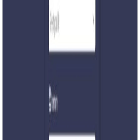
छ ।
सरकारले ती कामदारहरुकाे यात्रालाई नियमन त गर्न खाेजेकाे छ तर,
हरेक दिन जसाे सयाैकाे संख्यामा भित्रिने त्यस्ता नेपाली कामदारकाे
व्यवस्थापनमा भने समस्या देखिएकाे छ ।
भिडियो कथा यस्तो छ ।