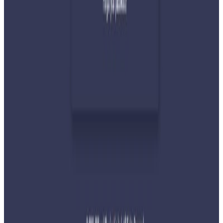
देशभर तनाव बढिरहेका बेला ९ प्रमुख राजनीतिक
दलहरूको संयुक्त अपिल
२०२६ जुलाई ३०
प्रधानमन्त्री शाहलाई भारतको औपचारिक भ्रमण निम्तो
२०२६ जुलाई २९
बुद्ध एयरले भित्र्यायो नयाँ एटीआर-७२-६०० विमान
२०२६ जुलाई २९
नेपालमा महिला विदेशी पर्यटकको आकर्षण बढ्दो
२०२६ जुलाई २७