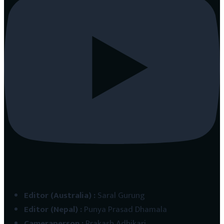
Editor (Australia)
:
Saral Gurung
Editor (Nepal)
:
Punya Prasad Dhamala
Cameraperson
:
Prakash Adhikari