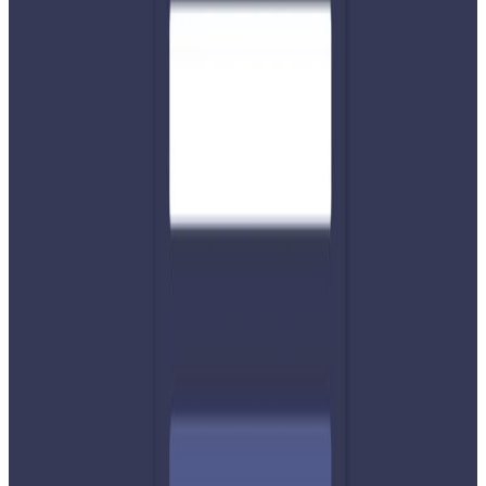
लायक छ । याे समुहले नेपाल फर्किएका यी मानिसविरुद्ध देखिएकाे
विराेध भाव कम गर्न समेत अनलाईन अभियान सुरु गरेका छन् ।
उनीहरुले नेपालीलाई माया र साथ दिएर नेपालमा स्वागत गराै भन्ने
भावना विकास गराउन मेहनत गरिरहेका छन् । भिडियाेमा देखिएकाे याे
दृश्यले झल्काउछ संकटमा परेका हाम्रा दिदिबहिनी र दाजुभाईलाई
हामी सिंगाे राष्ट्र हातमालाे गरेर उद्दार गर्न सक्छाै । म र तपाइ घरमै बसेर
पनि याे सन्देश सेयर गरेर वा याे अभियानमा आर्थिक सहयाेग गरेर
आफ्नाे याेगदान दिनसक्छाै ।
यस वेवसाइटमा प्रकाशित समाचार, विचार र लेखबारे तपाईंको कुनै
प्रतिक्रिया, गुनासो, सुझाव र सल्लाह छन् भने कृपया हामीलाई निम्न ईमेलमा
पठाउनुहोला । तपाईंको सहयोगले हामीलाई निष्पक्ष र तटस्थ पत्रकारिता गर्न
टेवा पुग्नेछ । सम्पर्क इमेल :
info@nepaltube.com.au
शेयर:
प्रतिक्रिया दिनुहोस