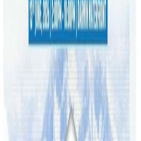
पत्रिकाका अनुसार सैन्य र रक्षा सम्बन्धि कर्मचारीलाई टिकटक
चलाउन प्रतिबन्ध लागिसकेको छ ।
साईबर चुनौती बढेको भन्दै अष्ट्रेलियाले गत साता आफ्नो साईबर
सुरक्षालाई थप बलियो बनाउन १।३५ बिलियन डलर छुट्याएको छ । यो
बजेट रक्षा २ सय ७० बिलियन डलरको रक्षा बजेटकै एक हिस्सा हो ।
यस वेवसाइटमा प्रकाशित समाचार, विचार र लेखबारे तपाईंको कुनै
प्रतिक्रिया, गुनासो, सुझाव र सल्लाह छन् भने कृपया हामीलाई निम्न ईमेलमा
पठाउनुहोला । तपाईंको सहयोगले हामीलाई निष्पक्ष र तटस्थ पत्रकारिता गर्न
टेवा पुग्नेछ । सम्पर्क इमेल :
info@nepaltube.com.au
शेयर:
प्रतिक्रिया दिनुहोस