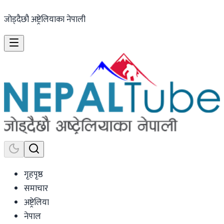
जोड्दैछौ अष्ट्रेलियाका नेपाली
गृहपृष्ठ
समाचार
अष्ट्रेलिया
नेपाल