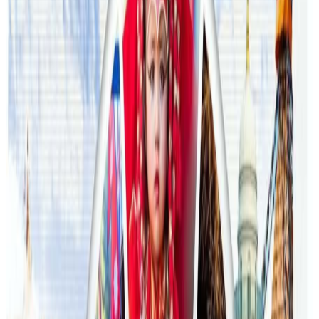
भेटिएपछि शिक्षा मन्त्रीले दिइन् राजीनामा
२०२६ जुलाई २४
अन्तर्राष्ट्रिय विद्यार्थी आकर्षित गर्न भिक्टोरियाले बनायो
नयाँ रणनीति
२०२६ जुलाई २३
फिफा विश्वकपमा अस्ट्रेलियाको टोलीका लागि
रणनीति बनाउने नेपाली युवा
२०२६ जुलाई २३
एनपिएल अष्ट्रेलियाको पाँचौं संस्करणमा कृष्ण कार्की
सबैभन्दा महँगा खेलाडी