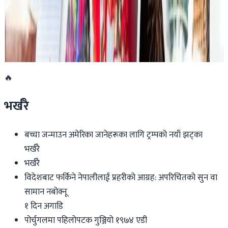
२०२६ जुलाई १९
डार्विनमा नेपाल फेस्टिभल हुँदै
२०२६ जुन ११
🔥
भर्खरै
बच्चा जन्माउन अमेरिका जानेहरूका लागि ट्रम्पको नयाँ झट्का
भर्खरै
भर्खरै
विदेशबाट फर्किने नेपालीलाई प्रहरीको आग्रह: अपरिचितको सुन वा
सामान नबोक्नू
१ दिन अगाडि
पोर्चुगलमा पहिलोपटक गुञ्जियो १९७४ एडी