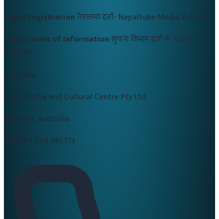
Nepal Registration
नेपालमा दर्ता-
Nepaltube Media Pvt Ltd
Department of Information
सुचना विभाग दर्ता नं-
5261-
2082/83
Australia
CALD Media and Cultural Centre Pty Ltd
Brisbane, Australia
ABN:
84 642 381 173