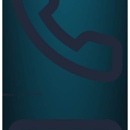
News :
0420397147