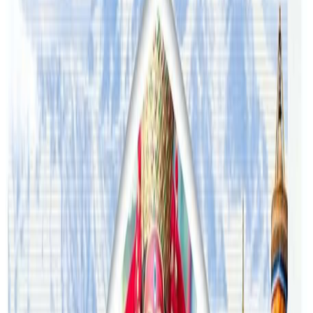
टिप्पणीहरू लोड हुँदैछ…
सम्बन्धित समाचार
अष्ट्रेलियामा नर्सको तलब पाँचौं पटक वृद्धि
२०२६ अगस्ट ३
अस्ट्रेलियामा विवाह घट्यो, बढ्यो सम्बन्धविच्छेद
२०२६ जुलाई २९
थापाथलीबाट अष्ट्रेलियाका घरको डिजाइन
२०२६ जुलाई २७
अष्ट्रेलियामा मन्त्रालयका कर्मचारीले भ्रष्टाचार गरेको