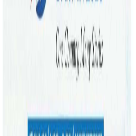
टिकटक प्रतिबन्ध लगाउनुपर्ने दबाव सृजना भएको एक स्थानिय
पत्रिका द हेराल्ड सनले उल्लेख गरेको छ ।
पत्रिकाका अनुसार केही संघिय सांसदहरुले टिकटकले प्रयोगकर्ताको
विवरण संकलन गरेर राष्ट्रिय सुरक्षामा जोखिम निम्त्याउनुभन्दा अघि नै
सरकारले त्यसलाई बन्द गरिदिनुपर्ने माग गरिरहेका छन् । तर, ती
सांसदका बारेमा पत्रिका मौन छ । यस अघ गत हप्ता भारतले सुरक्षाको
कारण देखाउदै टिकटक लगायत ५९ वटा चिनियाँ एपलाई प्रतिबन्ध
लगाएको छ ।
चिनियाँ कम्पनी बाईटडान्सको स्वामित्वमा रहेको टिकटक एप १६
लाख अष्ट्रेलियन प्रयोग गर्दै आएका छन् । यो एप खासगरी युवा
पुस्तामा लोकप्रिय छ । उता प्रविधी विश्लेषक ट्रेभर लङले भने अष्ट्रेलिया
र चीनबिच तनाव बढिरहेका बेला तत्काल टिकटकमा प्रतिबन्ध
लागिहाल्ने स्थिती नभएको बताउछन् ।