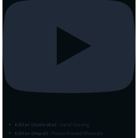
Editor (Australia)
:
Saral Gurung
Editor (Nepal)
:
Punya Prasad Dhamala