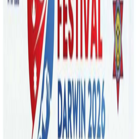
अ−
अ
अ+
ब्रिजवेन
भिडियो सेयरिङ एप टिकटक अष्ट्रेलियामा प्रतिबन्ध लगाउनुपर्ने चर्चा
चल्न सुरु भएको । राष्ट्रिय सुरक्षाको कारण देखाउदै सरकारमाथी