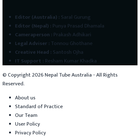
Editor (Australia)
:
Saral Gurung
Editor (Nepal)
:
Punya Prasad Dhamala
Cameraperson
:
Prakash Adhikari
Legal Adviser
:
Tonnou Ghothane
Creative Head
:
Santosh Ojha
IT Support
:
Resham Kumar Khadka
© Copyright
2026
Nepal Tube Australia - All Rights
Reserved.
About us
Standard of Practice
Our Team
User Policy
Privacy Policy