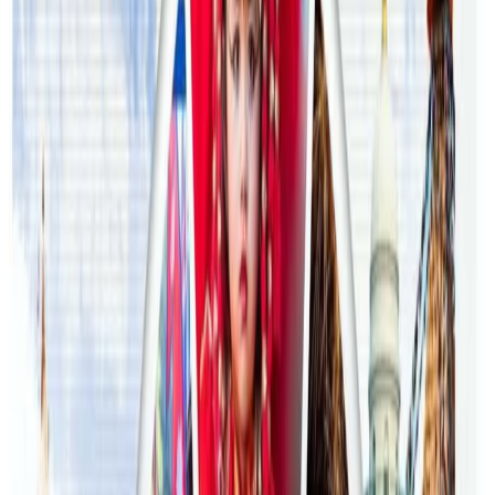
२०२६ जुलाई २७
अष्ट्रेलियामा मन्त्रालयका कर्मचारीले भ्रष्टाचार गरेको
भेटिएपछि शिक्षा मन्त्रीले दिइन् राजीनामा
२०२६ जुलाई २४
अन्तर्राष्ट्रिय विद्यार्थी आकर्षित गर्न भिक्टोरियाले बनायो
नयाँ रणनीति
२०२६ जुलाई २३
फिफा विश्वकपमा अस्ट्रेलियाको टोलीका लागि
रणनीति बनाउने नेपाली युवा
२०२६ जुलाई २३