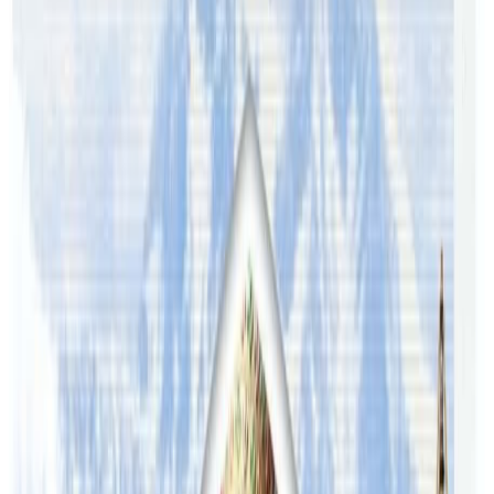
पर्यटक भित्राउन भुमिका खेल्ने प्रतिबद्धता जनाएको छ ।
अहिले अष्ट्रेलियाबाट वार्षिक ३० हजार हाराहारी पर्यटक नेपाल
भ्रमणमा आउने गरेका छन् । यी मध्येपनि आधा अर्थात करिब १५ हजार
नेपाली मुलका अष्ट्रेलियन नागरिक रहेका छन् । अष्ट्रेलिया हुँदै नेपाल
आउने अन्तर्राष्ट्रिय पर्यटकहरुको संख्या वार्षिक १५ हजार रहेको छ ।
लाखौँको संख्यामा नेपालीहरुको जनघनत्व पुग्दैगरेको अष्ट्रेलियामा
टिकटकै नाममा ठगिने र झञ्झट व्यहोर्नुपर्ने नेपालीहरुका लागि बुद्ध
ट्राभल्स एण्ड टुर्स निक्कै नै सहयोगी बन्नेगरेको छ ।
यस वेवसाइटमा प्रकाशित समाचार, विचार र लेखबारे तपाईंको कुनै
प्रतिक्रिया, गुनासो, सुझाव र सल्लाह छन् भने कृपया हामीलाई निम्न ईमेलमा
पठाउनुहोला । तपाईंको सहयोगले हामीलाई निष्पक्ष र तटस्थ पत्रकारिता गर्न
टेवा पुग्नेछ । सम्पर्क इमेल :
info@nepaltube.com.au
शेयर: