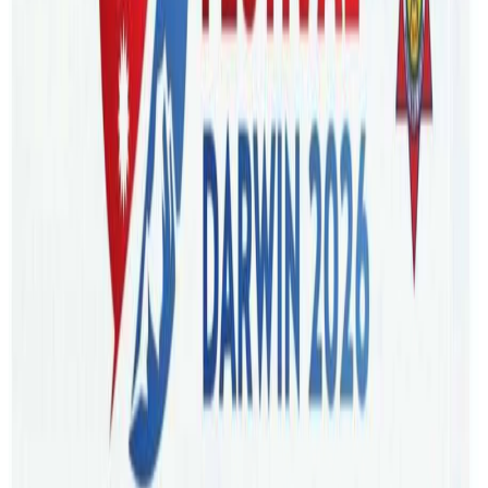
कम्पनीले आफ्नो १५ औँ वार्षिक उत्सव मनाउँदैगर्दा प्रवन्ध निर्देशक भीम
न्यौपानेले टिकट बिक्रिवितरण बाहेक नेपालको टुर प्याकेजमार्फत
पर्यटन प्रवर्धनमा योगदान दिने बताउनुभएको हो ।
कम्पनीका प्रबन्ध निर्देशक न्यौपानेले स्थापनाका १५ वर्ष पुरा गर्दैगर्दा
बुद्ध ट्राभल्स एण्ड टुर्सले अष्ट्रेलिया–नेपाल उडानको टिकेटिङका साथै
नेपालमा पर्यटक प्रवर्धन गराउन, नेपालका पर्यटकिय क्षेत्रहरुको
प्रसार–प्रसारमा विशेष भुमिका खेलेको नेपाल ट्यु्बलाई जानकारि
दिनुभयो । ट्राभलले वार्षिक ९ देखी १२ हजार यात्रुको उडानमा साथ
दिएको, यो उडानका क्रममा वार्षिक एक हजार हाराहारि पर्यटक नेपाल
भ्रमणमा पठाउन सफल भएको उहाँले बताउनुभयो । सरकार र पर्यटन
व्यवसायीले नेपालका पर्यटकिय क्षेत्र, प्रकृतिक गन्तब्यहरुको समय