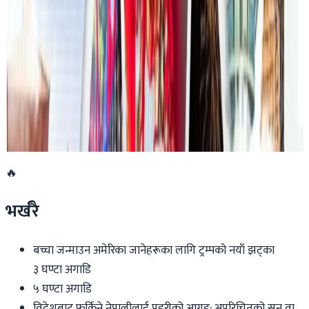
एनपिएल अष्ट्रेलियाको पाँचौं संस्करणमा कृष्ण कार्की
सबैभन्दा महँगा खेलाडी
२०२६ जुलाई १९
डार्विनमा नेपाल फेस्टिभल हुँदै
२०२६ जुन ११
🔥
भर्खरै
बच्चा जन्माउन अमेरिका जानेहरूका लागि ट्रम्पको नयाँ झट्का
३ घण्टा अगाडि
५ घण्टा अगाडि
विदेशबाट फर्किने नेपालीलाई प्रहरीको आग्रह: अपरिचितको सुन वा