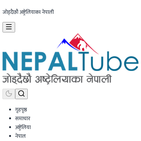
जोड्दैछौ अष्ट्रेलियाका नेपाली
गृहपृष्ठ
समाचार
अष्ट्रेलिया
नेपाल