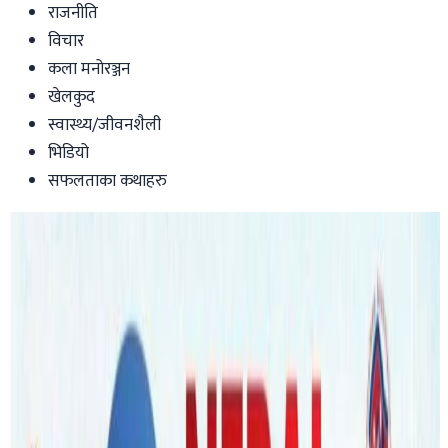
राजनीति
विचार
कला मनोरञ्जन
खेलकुद
स्वास्थ्य/जीवनशैली
भिडियो
सफलताका कथाहरु
Australia
१५ वर्षदेखी अष्ट्रेलियामा नेपालीको ट्राभल,
पर्यटक भित्राउनेदेखी नेपालीलाई सहज
टिकटसम्म !