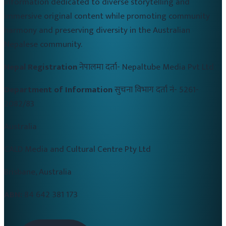
information dedicated to diverse storytelling and
immersive original content while promoting community
harmony and preserving diversity in the Australian
Nepalese community.
Nepal Registration
नेपालमा दर्ता-
Nepaltube Media Pvt Ltd
Department of Information
सुचना विभाग दर्ता नं-
5261-
2082/83
Australia
CALD Media and Cultural Centre Pty Ltd
Brisbane, Australia
ABN:
84 642 381 173