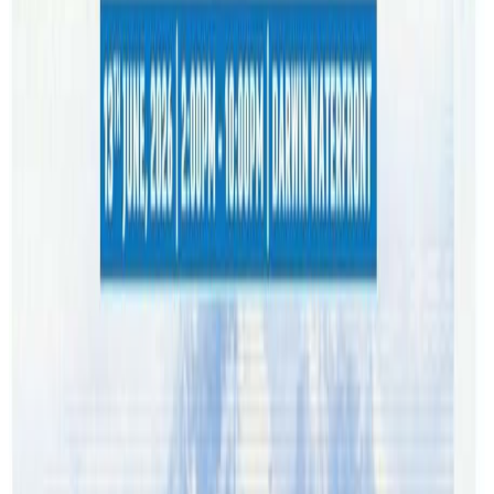
प्याकेज, होटल बुकिङ, कार भाडा, क्रूज प्याकेज उपलब्ध
गराउँदैआएको छ ।
बुद्ध ट्राभल्स सन २०११ मा मलेशियन एयरलाइन्सबाट र यसपछि सन्
२०१९ सम्म सिंगापुर र थाई एयरलाइन्सबाट उत्कृष्ठ एजेन्स सेवा
प्रदायक कम्पनीका रुपमा पुरस्कृत समेत भएको थियो । नेपालमा रहँदा
पर्यटन प्रबर्धन र ट्राभल क्षेत्रमा काम गर्नुभएका न्यौपानेले २००८ मा
मेलबर्नमा प्रधान कार्यालय राखेर बुद्ध ट्राभल एण्ड टुर्स सञ्चालनमा
ल्याउनुभएको थियो । न्यौपाने विगतमा नेपाली चलचित्रको निर्माण र
अभिनयमा समेत भुमिका खेल्नुभएको व्यक्ति हुनुहुन्छ । अष्ट्रेलियाका
विभिन्न स्थान अनि नेपाल र न्युजिल्याण्डमा कार्यालय राखेर ट्राभल
सेवा दिदैआएको कम्पनीले २२ जनालाई रोजगारी दिदैआएको छ ।
कम्पनीले अष्ट्रेलियामा धैरै टुर प्याकेज बेच्ने र अनि पर्यटकलाई भ्रमण
गराउन सफल हेल्लो वल्र्ड र फ्याइट सेन्टरसँगको सहकार्यमा नेपालमा