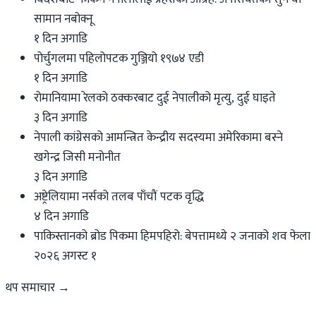
सामान नबोक्नू
१ दिन अगाडि
पोर्चुगलमा पहिलोपटक गुञ्जियो १९७४ एडी
१ दिन अगाडि
रोमानियामा रेलको ठक्करबाट दुई नेपालीको मृत्यु, दुई घाइते
३ दिन अगाडि
नेपाली कांग्रेसको आमन्त्रित केन्द्रीय सदस्यमा अमेरिकामा बस्ने
खगेन्द्र जिसी मनोनीत
३ दिन अगाडि
अष्ट्रेलियामा नर्सको तलब पाँचौं पटक वृद्धि
४ दिन अगाडि
पाकिस्तानको ब्रोड पिकमा हिमपहिरो: बेपत्तामध्ये २ जनाको शव फेला
२०२६ अगस्ट १
थप समाचार →