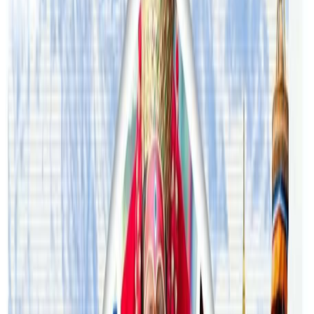
प्रतिक्रिया दिनुहोस
टिप्पणीहरू लोड हुँदैछ…
सम्बन्धित समाचार
अष्ट्रेलियामा नर्सको तलब पाँचौं पटक वृद्धि
२०२६ अगस्ट ३
अस्ट्रेलियामा विवाह घट्यो, बढ्यो सम्बन्धविच्छेद
२०२६ जुलाई २९
थापाथलीबाट अष्ट्रेलियाका घरको डिजाइन