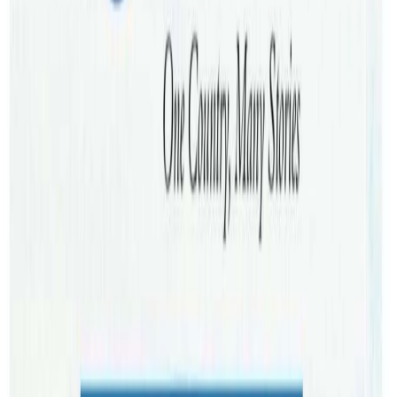
सापेक्ष प्रचार प्रसार गर्न नसकिरहेको समयमा अष्ट्रेलियन र अष्ट्रेलियाहुँदै
अन्य देशको भ्रमण गर्न चाहाने पर्यटकलाई नेपाल भित्राउन भुमिका
खेल्दैआएको न्यौपाने बताउनुहुन्छ ।
आफ्नो स्थापनाको १४ औँ वर्ष पुरा गरेर १५ औँ वर्षमा प्रवेश गरेको बुद्ध
ट्राभल्स एण्ड टुर्सले शैक्षिक, स्वास्थ्य अनि समाजसेवाका लागि नेपाल
आउने पर्यटकहरुलाई लक्षित गरेर विभिन्न प्याकेज सेवा सञ्चालन
गर्दैआएको छ । नेपालका पर्यटकिय गन्तब्यहरुको प्रचारप्रसारका साथै
टुर प्याकेज मार्फत पर्यटक भित्राउन भुमिका खेलेको ट्राभललले
अष्ट्रेलियास्थित नेपाली समूदायबाट सञ्चालित क्लब, विभिन्न
सांस्कृतिक, सामाजिक काममा साथ सहयोग गर्दै आइरहेको छ । नेपाल
र दक्षिण एसियाली गन्तव्यलाई आधार बनाएर ट्राभल सेवा दिदै
आएको कम्पनीले नेपालमा विदेशी पर्यटक भित्राउन उडान टिकटको
सहजिकरणका साथै, छुट्टीका घुमघाम प्याकेज, साहसियक यात्राका