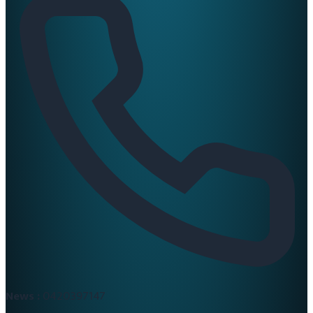
News :
0420397147