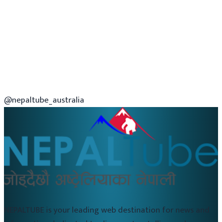
@nepaltube_australia
NEPALTUBE is your leading web destination for news and