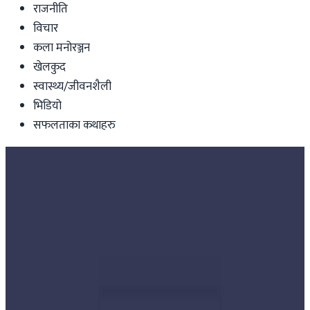
राजनीति
विचार
कला मनोरञ्जन
खेलकुद
स्वास्थ्य/जीवनशैली
भिडियो
सफलताका कथाहरु
Nepal
विद्युत बक्यौता उठाउन कुलमानको ताकेता,
अटेर गर्ने तीन उद्योगको लाइन काटियो !
nepaltube
|