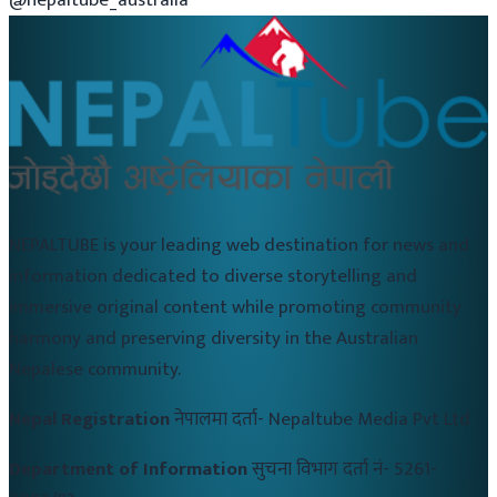
NEPALTUBE is your leading web destination for news and
information dedicated to diverse storytelling and
immersive original content while promoting community
harmony and preserving diversity in the Australian
Nepalese community.
Nepal Registration
नेपालमा दर्ता-
Nepaltube Media Pvt Ltd
Department of Information
सुचना विभाग दर्ता नं-
5261-