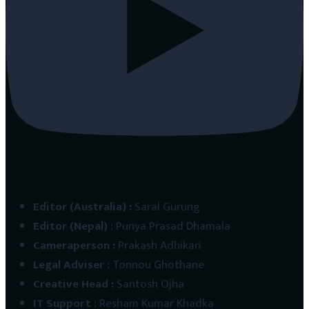
Editor (Australia)
:
Saral Gurung
Editor (Nepal)
:
Punya Prasad Dhamala
Cameraperson
:
Prakash Adhikari
Legal Adviser
:
Tonnou Ghothane
Creative Head
:
Santosh Ojha
IT Support
:
Resham Kumar Khadka