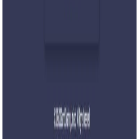
२०२६ जुलाई ३०
प्रधानमन्त्री शाहलाई भारतको औपचारिक भ्रमण निम्तो
२०२६ जुलाई २९
बुद्ध एयरले भित्र्यायो नयाँ एटीआर-७२-६०० विमान
२०२६ जुलाई २९
नेपालमा महिला विदेशी पर्यटकको आकर्षण बढ्दो
२०२६ जुलाई २७
साउन १५ गतेभित्र भित्र शुल्क नबुझाए डिम्याट खाता
रोक्का हुने