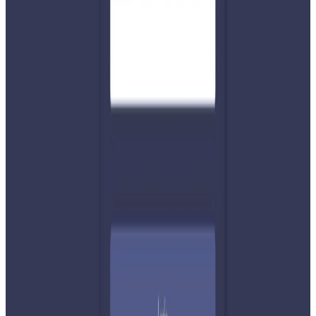
थप महशुल २५ प्रतिशत थप दस्तुरसहित बक्यौता तिर्न उद्योगहरुलाई
१५ दिनको म्याद दिएको थियो । मंगलबार १५ दिनको म्याद गुजारेको
भन्दै विद्युत प्राधिकरणले धमाधम लाइन काट्न थालेको छ भने
उद्योगीहरु अन्याय भएको भन्दै बिरोधमा उत्रिएका छन् ।
यस वेवसाइटमा प्रकाशित समाचार, विचार र लेखबारे तपाईंको कुनै
प्रतिक्रिया, गुनासो, सुझाव र सल्लाह छन् भने कृपया हामीलाई निम्न ईमेलमा
पठाउनुहोला । तपाईंको सहयोगले हामीलाई निष्पक्ष र तटस्थ पत्रकारिता गर्न
टेवा पुग्नेछ । सम्पर्क इमेल :
info@nepaltube.com.au
शेयर:
प्रतिक्रिया दिनुहोस
टिप्पणीहरू लोड हुँदैछ…