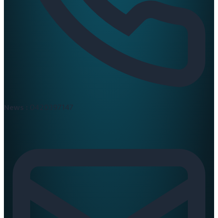
News :
0420397147