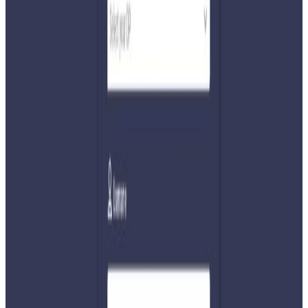
विद्युत प्राधिकरणका अनुसार रिलायन्सले ७५ करोड ३७ लाख, घोराही
सिमेन्ट उद्योगले ५१ करोड रुपैयाँ र अर्घाखाँचीले ४४ करोड ८६ लाख
बक्यौता तिर्न बाँकी रहेको छ । यी उद्योगहरुले २०७२ साल माघ
महिनादेखि २०७५ साल वैशाखसम्म लोडसेडिङ कायम रहेको
अवधिको प्रिमियम महसुल नतिरेका हुन । यसअघि २०८० पुस २ मा
डेडिकेटेड र ट्रंकलाइनको महशुलको विषयलाई लिएर विभिन्न
उद्योगको बिजुली काटिएको थियो । प्रधानमन्त्री पुष्पकमल दाहालको
सक्रियतामा मन्त्रिपरिषद्ले पूर्वन्यायाधीश गिरिशचन्द्र लालको नेतृत्वमा
न्यायिक आयोग गठन गरेर विद्युत् प्राधिकरण र प्रमुख कार्यकारि
निर्देशक कुलमान घिसिङलाई नियमित महसुल तिरेका उद्योगको
प्रिमियम शुल्कका लागि अनावश्यक दबाब नदिन निर्देशन दिइएको
थियो ।