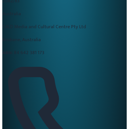
2082/83
Australia
CALD Media and Cultural Centre Pty Ltd
Brisbane, Australia
ABN:
84 642 381 173