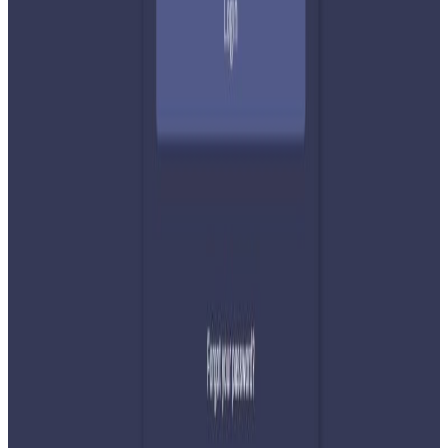
सम्बन्धित समाचार
२०२६ अगस्ट ७
नेपाली कांग्रेसको आमन्त्रित केन्द्रीय सदस्यमा
अमेरिकामा बस्ने खगेन्द्र जिसी मनोनीत
२०२६ अगस्ट ४
सुनसरी घटनामा प्रधानमन्त्री बालेनको सम्बोधन- संयम
र सहिष्णुता अपनाउन आह्वान
२०२६ जुलाई ३१
देशभर तनाव बढिरहेका बेला ९ प्रमुख राजनीतिक
दलहरूको संयुक्त अपिल