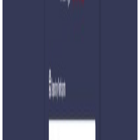
Wednesday, 2024 July 10 / 4:41 pm
अ−
अ
अ+
काठमाडौं । २५ प्रतिशत थप दस्तुरसहित बक्यौता तिर्न उद्योगहरुलाई
दिएको १५ दिनको म्याद मंगलबार सकिएसँगै नेपाल विद्युत
प्राधिकरणले लाइन काट्न सुरु गरेको छ । डेडिकेटेड र ट्रंकलाइनको
महशुलको विषयलाई लिएर प्राधिकरणले मंगलबार राति ९ बजे
अर्घाखाँची सिमेन्ट, घोराही सिमेन्ट र रिलायन्स स्पिनिङ मिल्सको लाइन
काटेको हो ।