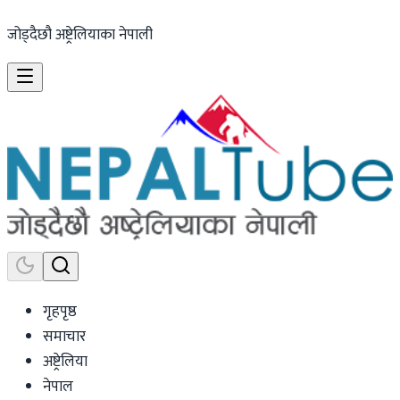
जोड्दैछौ अष्ट्रेलियाका नेपाली
गृहपृष्ठ
समाचार
अष्ट्रेलिया
नेपाल