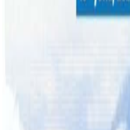
ब्रिजबेन । डिसेम्बर १० बाट अष्ट्रेलिया सरकारले १६ वर्ष मुनिका 
व्यक्तित्व विकासमा असर परेको, बालमस्तिष्कमा गलत लत बढेको
फेसबुक, युट्युब, टिकटक,एक्स, स्न्यावच्याट, ईन्ट्राग्राम,ट्वीच 
केही अघि गरिएको एक अध्ययन तथ्यांकमार्फत सामाजिक सञ्जालक