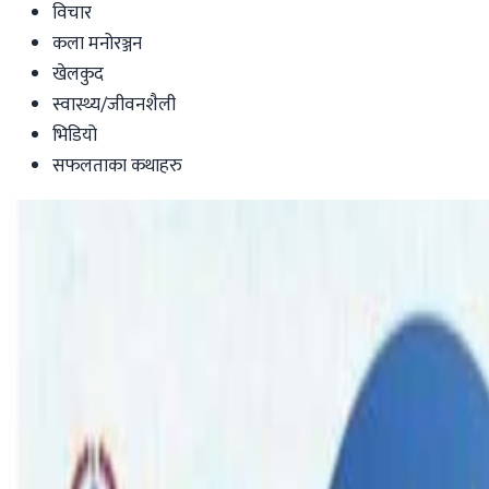
विचार
कला मनोरञ्जन
खेलकुद
स्वास्थ्य/जीवनशैली
भिडियो
सफलताका कथाहरु
Australia
अष्ट्रेलियामा १६ वर्ष मुनिका बालबालिकाले सो
Nepal Tube
|