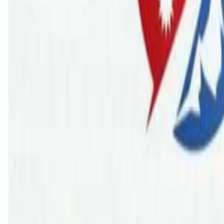
Friday, 2025 December 12 / 1:47 am
अ−
अ
अ+