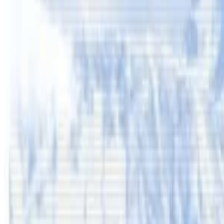
।
१६ वर्ष मुनिका युवाहरुले चलाएको अवस्थामा सामाजिक सञ्जाल प्
अपिल गरेका छन भने विरोध समेत सुरु भएको छ ।
यस वेवसाइटमा प्रकाशित समाचार, विचार र लेखबारे तपाईंको कुनै प्रतिक्रिया,
सम्पर्क इमेल :
info@nepaltube.com.au
शेयर:
प्रतिक्रिया दिनुहोस
टिप्पणीहरू लोड हुँदैछ…
सम्बन्धित समाचार