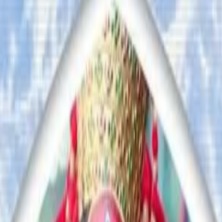
लेटफमलाई ५० मिलिएन अष्ट्रेलियन डलर जरिवाना हुनसक्ने नियम बना
 गुनासो, सुझाव र सल्लाह छन् भने कृपया हामीलाई निम्न ईमेलमा पठाउनुहोला । 