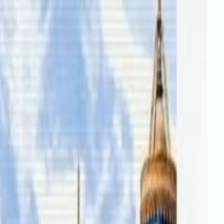
इएको छ । सरकारको कदमविरुद्द केही बालबालिकाले हाई कोर्टमा
तपाईंको सहयोगले हामीलाई निष्पक्ष र तटस्थ पत्रकारिता गर्न टेवा पुग्नेछ ।