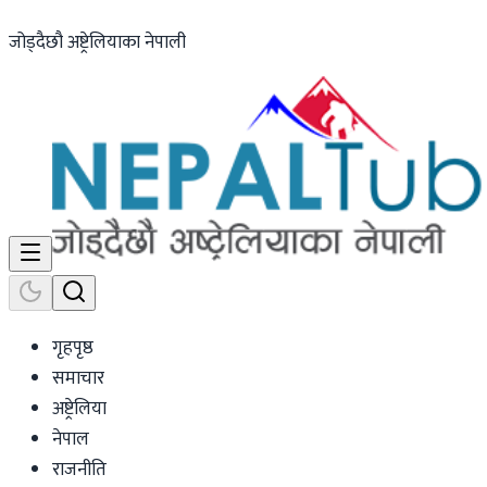
जोड्दैछौ अष्ट्रेलियाका नेपाली
गृहपृष्ठ
समाचार
अष्ट्रेलिया
नेपाल
राजनीति