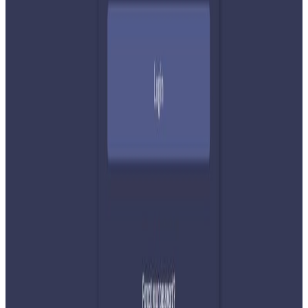
सम्बन्धित समाचार
२०२६ अगस्ट ७
नेपाली कांग्रेसको आमन्त्रित केन्द्रीय सदस्यमा
अमेरिकामा बस्ने खगेन्द्र जिसी मनोनीत
२०२६ अगस्ट ४
सुनसरी घटनामा प्रधानमन्त्री बालेनको सम्बोधन- संयम
र सहिष्णुता अपनाउन आह्वान
२०२६ जुलाई ३१
देशभर तनाव बढिरहेका बेला ९ प्रमुख राजनीतिक
दलहरूको संयुक्त अपिल