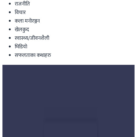
राजनीति
विचार
कला मनोरञ्जन
खेलकुद
स्वास्थ्य/जीवनशैली
भिडियो
सफलताका कथाहरु
Nepal
फागुन २१ को चुनावी चटारो : घरदैलोमा नेता,
फकाउदै जनता !
Nepal Tube
|