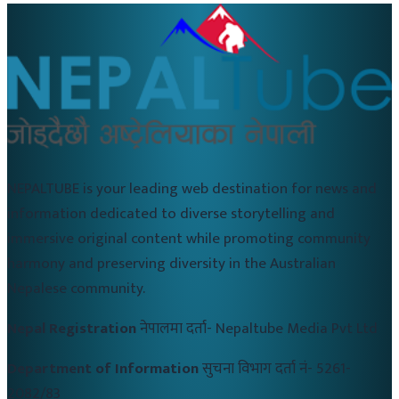
NEPALTUBE is your leading web destination for news and
information dedicated to diverse storytelling and
immersive original content while promoting community
harmony and preserving diversity in the Australian
Nepalese community.
Nepal Registration
नेपालमा दर्ता-
Nepaltube Media Pvt Ltd
Department of Information
सुचना विभाग दर्ता नं-
5261-
2082/83