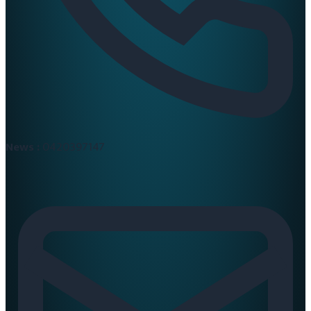
News :
0420397147