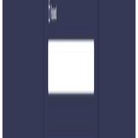
सदस्यहरूमा प्रत्यक्ष निर्वाचन मार्फत १६५ सदस्यहरू र बाँकी ११०
सदस्यहरू नेपालको संविधान २०७२मा उल्लेख गरिए अनुसार, दलको
बन्द सूचीमा रहेका समानुपाति उम्मेदवारहरूबाट छानिन्छन् ।
यस वेवसाइटमा प्रकाशित समाचार, विचार र लेखबारे तपाईंको कुनै
प्रतिक्रिया, गुनासो, सुझाव र सल्लाह छन् भने कृपया हामीलाई निम्न ईमेलमा
पठाउनुहोला । तपाईंको सहयोगले हामीलाई निष्पक्ष र तटस्थ पत्रकारिता गर्न
टेवा पुग्नेछ । सम्पर्क इमेल :
info@nepaltube.com.au
शेयर:
प्रतिक्रिया दिनुहोस
टिप्पणीहरू लोड हुँदैछ…