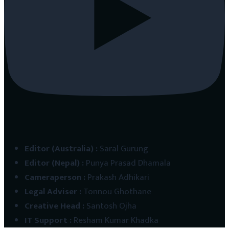
Editor (Australia)
:
Saral Gurung
Editor (Nepal)
:
Punya Prasad Dhamala
Cameraperson
:
Prakash Adhikari
Legal Adviser
:
Tonnou Ghothane
Creative Head
:
Santosh Ojha
IT Support
:
Resham Kumar Khadka