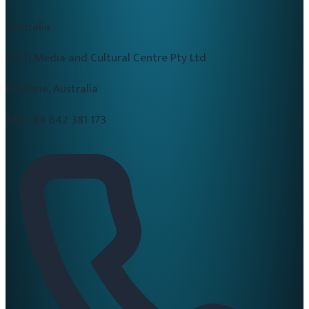
Australia
CALD Media and Cultural Centre Pty Ltd
Brisbane, Australia
ABN:
84 642 381 173