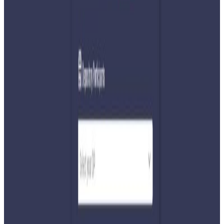
Tuesday, 2026 February 17 / 5:36 pm
अ−
अ
अ+
काठमाडौं । आगामी फागुन २१ गतेको प्रतिनिधि सभा निर्वाचनमा
आफ्नो पक्षमा मत तान्न राजनीतिक दल र उम्मेदवारहरु यतिबेला