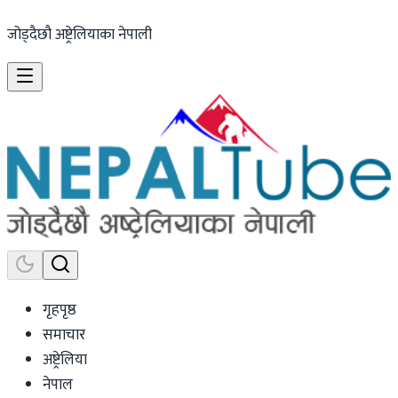
जोड्दैछौ अष्ट्रेलियाका नेपाली
गृहपृष्ठ
समाचार
अष्ट्रेलिया
नेपाल