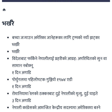
🔥
भर्खरै
बच्चा जन्माउन अमेरिका जानेहरूका लागि ट्रम्पको नयाँ झट्का
भर्खरै
भर्खरै
विदेशबाट फर्किने नेपालीलाई प्रहरीको आग्रह: अपरिचितको सुन वा
सामान नबोक्नू
१ दिन अगाडि
पोर्चुगलमा पहिलोपटक गुञ्जियो १९७४ एडी
१ दिन अगाडि
रोमानियामा रेलको ठक्करबाट दुई नेपालीको मृत्यु, दुई घाइते
३ दिन अगाडि
नेपाली कांग्रेसको आमन्त्रित केन्द्रीय सदस्यमा अमेरिकामा बस्ने