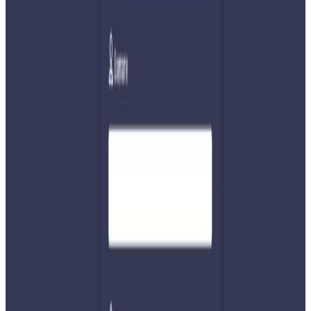
घरदैलो अभियानमा छन् । देशभर ३४ सय उम्मेदवार चुनावी
प्रतिस्पर्धामा उत्रिनुभएको छ ।
निर्वाचन आयोगको कानुनी व्यवस्था अनुसार फागुन ३ गते राती १२
बजेबाट राजनीतिक दल तथा उम्मेदवारहरूले निर्वाचन प्रचारप्रसार
थालेका छन् । १८ गते राती १२ बजेसम्म दल र उम्मेदवारले जुलुस,
आमसभा, कोणसभा गर्न र सञ्चारमाध्यममा आफ्नो निर्वाचनसम्बन्धी
सामग्री प्रकाशन वा प्रसारण गर्न पाउनेछन् । यसपटक ९६ लाख ६३
हजार ३५८ पुरुष, ९२ लाख ४० हजार १३१ महिला र अन्य २०० गरेर
एक करोड ८९ लाख ०३ हजार ६८९ मतदाता निर्वाचनमा सहभागी
हुँदैहुनुहुन्छ ।
जेनजी आन्दोलनको बलमा संसद विघटन गरेर कार्यकाल पूरा नहुँदै
सुशीला कार्की नेतृत्वको अन्तरिम सरकारले आगामी फागुन २१ गतेका
लागि निर्वाचन मिति घोषणा गरेको थियो । प्रतिनिधि सभाका २७५