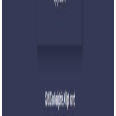
२०२६ जुलाई ३०
प्रधानमन्त्री शाहलाई भारतको औपचारिक भ्रमण निम्तो
२०२६ जुलाई २९
बुद्ध एयरले भित्र्यायो नयाँ एटीआर-७२-६०० विमान
२०२६ जुलाई २९
नेपालमा महिला विदेशी पर्यटकको आकर्षण बढ्दो
२०२६ जुलाई २७
साउन १५ गतेभित्र भित्र शुल्क नबुझाए डिम्याट खाता
रोक्का हुने
२०२६ जुलाई २७