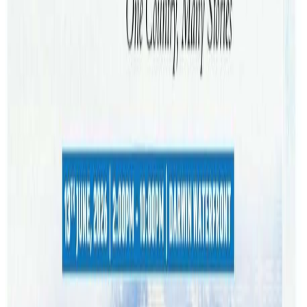
सुरुहुने खेल जित्ने लक्ष्यसहित नेपाली टिम मैदान उत्रिदैछ । नेपालका
टिम कप्तान रोहित पौडेलले बलियो टिमसँगको खेलमा प्रेसर भएपनि
उत्कृष्ट प्रदर्शन गर्ने नेपालट्युबसँग बताउनुभयो । टि–ट्वान्टी विश्व
वरियतामा तेस्रो नम्बरमा र नेपाल १६औं स्थानमा छ।
सन् २०१४ मा पहिलो पटक र २०२४ मा दोस्रोपटक टी–२० विश्वकप
खेलेको नेपाल यो पटक सुपर ८ पुग्ने लक्ष्यमा छ । नेपाल रहेको समूह
‘सी’ मा इङ्ल्यान्ड, दुईपटकको च्याम्पियन वेस्ट इन्डिज, डेब्यु टोली
इटाली र स्कटल्यान्ड रहेका छन्। Photo :CAN
यस वेवसाइटमा प्रकाशित समाचार, विचार र लेखबारे तपाईंको कुनै
प्रतिक्रिया, गुनासो, सुझाव र सल्लाह छन् भने कृपया हामीलाई निम्न ईमेलमा
पठाउनुहोला । तपाईंको सहयोगले हामीलाई निष्पक्ष र तटस्थ पत्रकारिता गर्न
टेवा पुग्नेछ । सम्पर्क इमेल :
info@nepaltube.com.au