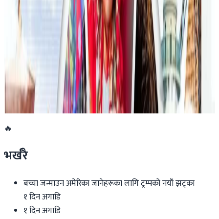
एनपिएल अष्ट्रेलियाको पाँचौं संस्करणमा कृष्ण कार्की
सबैभन्दा महँगा खेलाडी
२०२६ जुलाई १९
डार्विनमा नेपाल फेस्टिभल हुँदै
२०२६ जुन ११
🔥
भर्खरै
बच्चा जन्माउन अमेरिका जानेहरूका लागि ट्रम्पको नयाँ झट्का
१ दिन अगाडि
१ दिन अगाडि