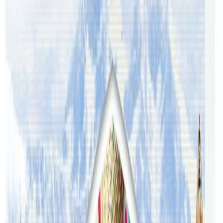
शेयर:
प्रतिक्रिया दिनुहोस
टिप्पणीहरू लोड हुँदैछ…
सम्बन्धित समाचार
अष्ट्रेलियामा नर्सको तलब पाँचौं पटक वृद्धि
२०२६ अगस्ट ३
अस्ट्रेलियामा विवाह घट्यो, बढ्यो सम्बन्धविच्छेद
२०२६ जुलाई २९
थापाथलीबाट अष्ट्रेलियाका घरको डिजाइन