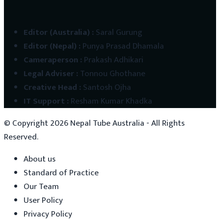
Editor (Australia)
:
Saral Gurung
Editor (Nepal)
:
Punya Prasad Dhamala
Cameraperson
:
Prakash Adhikari
Legal Adviser
:
Tonnou Ghothane
Creative Head
:
Santosh Ojha
IT Support
:
Resham Kumar Khadka
© Copyright
2026
Nepal Tube Australia - All Rights
Reserved.
About us
Standard of Practice
Our Team
User Policy
Privacy Policy