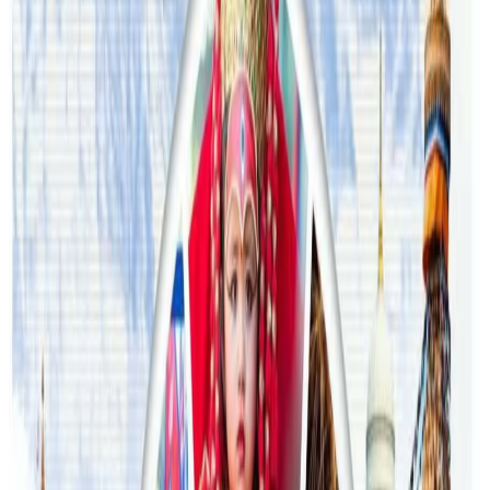
२०२६ जुलाई २७
अष्ट्रेलियामा मन्त्रालयका कर्मचारीले भ्रष्टाचार गरेको
भेटिएपछि शिक्षा मन्त्रीले दिइन् राजीनामा
२०२६ जुलाई २४
अन्तर्राष्ट्रिय विद्यार्थी आकर्षित गर्न भिक्टोरियाले बनायो
नयाँ रणनीति
२०२६ जुलाई २३
फिफा विश्वकपमा अस्ट्रेलियाको टोलीका लागि
रणनीति बनाउने नेपाली युवा
२०२६ जुलाई २३