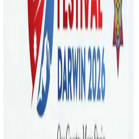
Sunday, 2026 February 8 / 2:35 pm
अ−
अ
अ+
काठमाडौं । टि- २० विश्वकप क्रिकेटअन्तर्गत नेपालले आज
इङ्गल्याण्डसँग खेल्दैछ ।
भारतको मुम्बईस्थित वानखेडे रङ्गशालामा दिउँसो ३ :१५ बजेबाट