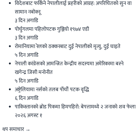
विदेशबाट फर्किने नेपालीलाई प्रहरीको आग्रह: अपरिचितको सुन वा
सामान नबोक्नू
३ दिन अगाडि
पोर्चुगलमा पहिलोपटक गुञ्जियो १९७४ एडी
३ दिन अगाडि
रोमानियामा रेलको ठक्करबाट दुई नेपालीको मृत्यु, दुई घाइते
५ दिन अगाडि
नेपाली कांग्रेसको आमन्त्रित केन्द्रीय सदस्यमा अमेरिकामा बस्ने
खगेन्द्र जिसी मनोनीत
५ दिन अगाडि
अष्ट्रेलियामा नर्सको तलब पाँचौं पटक वृद्धि
६ दिन अगाडि
पाकिस्तानको ब्रोड पिकमा हिमपहिरो: बेपत्तामध्ये २ जनाको शव फेला
२०२६ अगस्ट १
थप समाचार →