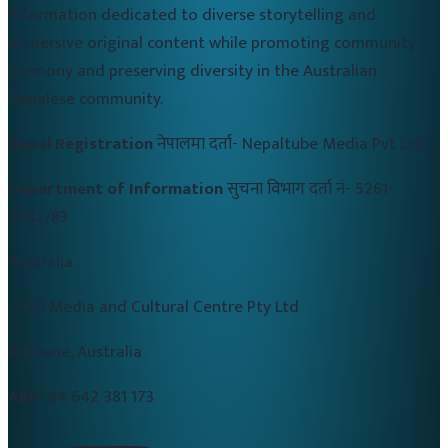
information dedicated to diverse storytelling and
immersive original content while promoting community
harmony and preserving diversity in the Australian
Nepalese community.
Nepal Registration
नेपालमा दर्ता-
Nepaltube Media Pvt Ltd
Department of Information
सुचना विभाग दर्ता नं-
5261-
2082/83
Australia
CALD Media and Cultural Centre Pty Ltd
Brisbane, Australia
ABN:
84 642 381 173