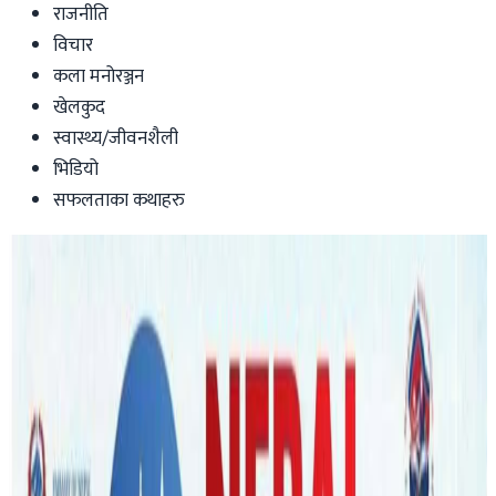
राजनीति
विचार
कला मनोरञ्जन
खेलकुद
स्वास्थ्य/जीवनशैली
भिडियो
सफलताका कथाहरु
Australia
टि- २० विश्वकप क्रिकेट : नेपालले आज
इङ्गल्याण्डसँग खेल्दै
Nepal Tube
|