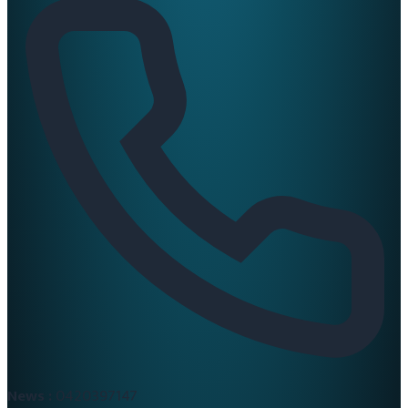
News :
0420397147