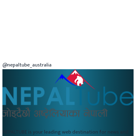
@nepaltube_australia
NEPALTUBE is your leading web destination for news and