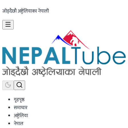
जोड्दैछौ अष्ट्रेलियाका नेपाली
गृहपृष्ठ
समाचार
अष्ट्रेलिया
नेपाल