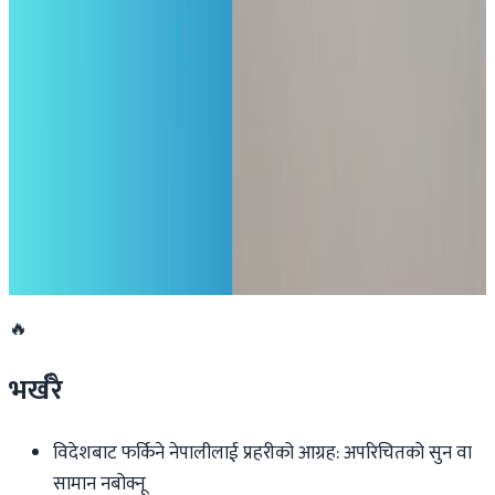
२०२६ मार्च २८
अष्ट्रेलियाले रोक्यो इरानी पर्यटकहरूको प्रवेश
२०२६ मार्च २७
अष्ट्रेलियाको भिक्टोरियामा सरकारप्रति व्यापक
असन्तुष्टि, ३५% भिक्टोरियाली राज्य छोड्ने सोचमा
२०२६ मार्च २४
🔥
भर्खरै
विदेशबाट फर्किने नेपालीलाई प्रहरीको आग्रह: अपरिचितको सुन वा
सामान नबोक्नू