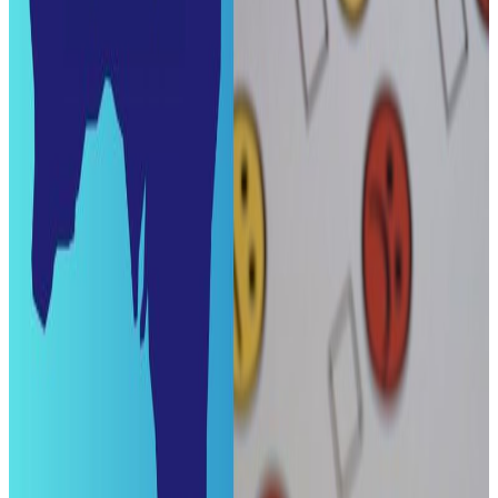
शेयर:
प्रतिक्रिया दिनुहोस
टिप्पणीहरू लोड हुँदैछ…
सम्बन्धित समाचार
नेपालमा महिला विदेशी पर्यटकको आकर्षण बढ्दो
२०२६ जुलाई २७
विद्यार्थीलाई विश्वविद्यालयको चेतावनी: जन्तर-मन्तर
प्रदर्शनमा गए कारबाही हुनेछ
२०२६ जुलाई २५