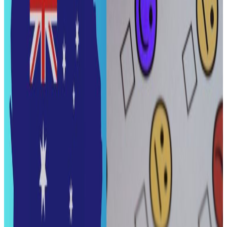
आधिकारिक रूपमा खामेनी मारिएको पुष्टि गरेका हुन् । अमेरिका–
इजरायल आक्रमण जारी रहदा अमेरिकी राष्ट्रपति डोनाल्ड ट्रम्पले
खामेनी मारिएको दाबी गर्दै पछि उनको निधन भएको बताइएको छ ।
घटनापछि इरानी सरकारले देशभर ४० दिनको राष्ट्रिय शोक घोषणा
गरेको छ र सात दिन सार्वजनिक विदाको घोषणा गरेको अन्तर्राष्ट्रिय
सञ्चारमाध्यमले जनाएका छन् ।
अझपनि अमेरिका-इरान हमला जारी रहदा मध्यपूर्वी मुलुकसँगै विश्वभर
त्रासदी बढेको छ ।
यस वेवसाइटमा प्रकाशित समाचार, विचार र लेखबारे तपाईंको कुनै
प्रतिक्रिया, गुनासो, सुझाव र सल्लाह छन् भने कृपया हामीलाई निम्न ईमेलमा
पठाउनुहोला । तपाईंको सहयोगले हामीलाई निष्पक्ष र तटस्थ पत्रकारिता गर्न
टेवा पुग्नेछ । सम्पर्क इमेल :
info@nepaltube.com.au