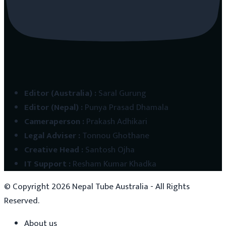
Editor (Australia)
:
Saral Gurung
Editor (Nepal)
:
Punya Prasad Dhamala
Cameraperson
:
Prakash Adhikari
Legal Adviser
:
Tonnou Ghothane
Creative Head
:
Santosh Ojha
IT Support
:
Resham Kumar Khadka
© Copyright
2026
Nepal Tube Australia - All Rights
Reserved.
About us