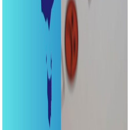
इरान–अमेरिका युद्धविराम मध्यस्थतापछि
पाकिस्तानको अमेरिकासँग माग्यो १० अर्ब डलर
सहायता
२०२६ जुलाई २४
भारतमा संसद मार्चमा प्रहरी-प्रदर्शनकारीबीच झडप
२०२६ जुलाई २१
मध्यपूर्वका नेपाली : ११ जना पक्राउ, अरु अवस्था के छ
?
२०२६ अप्रिल ४
प्रधानमन्त्री बालेन्द्र शाहलाई मोदीको बधाई