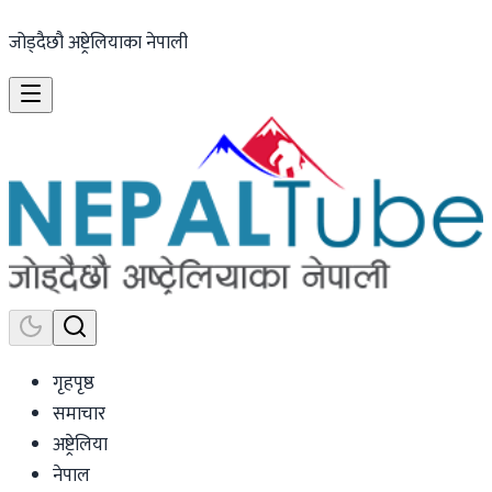
जोड्दैछौ अष्ट्रेलियाका नेपाली
गृहपृष्ठ
समाचार
अष्ट्रेलिया
नेपाल