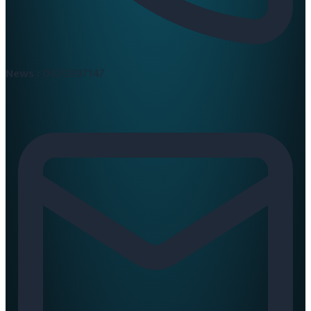
News :
0420397147