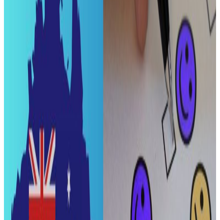
Sunday, 2026 March 1 / 3:31 pm
अ−
अ
अ+
काठमाडौं । अमेरिका र इजरायलको आक्रमणमा परेर इरानका सर्वोच्च
नेता आयातोल्लाह अली खामेनीको मृत्यु छ ।
इरानी सरकारी टेलिभिजन र अन्य स्थानीय सञ्चार माध्यमहरूले