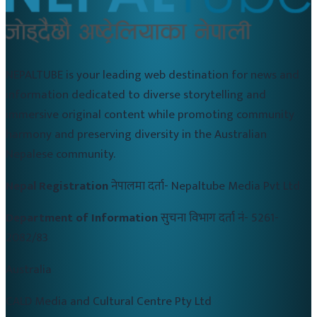
NEPALTUBE is your leading web destination for news and
information dedicated to diverse storytelling and
immersive original content while promoting community
harmony and preserving diversity in the Australian
Nepalese community.
Nepal Registration
नेपालमा दर्ता-
Nepaltube Media Pvt Ltd
Department of Information
सुचना विभाग दर्ता नं-
5261-
2082/83
Australia
CALD Media and Cultural Centre Pty Ltd