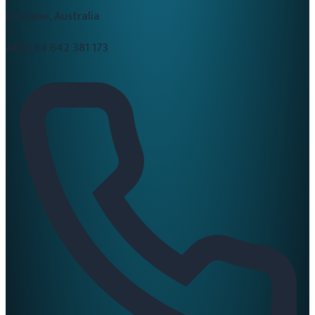
Brisbane, Australia
ABN:
84 642 381 173