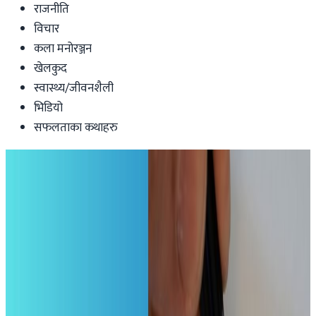
राजनीति
विचार
कला मनोरञ्जन
खेलकुद
स्वास्थ्य/जीवनशैली
भिडियो
सफलताका कथाहरु
International
इरानका सर्वोच्च नेता खामेनीको निधन
विश्वभर त्रासदी
Nepal Tube
|