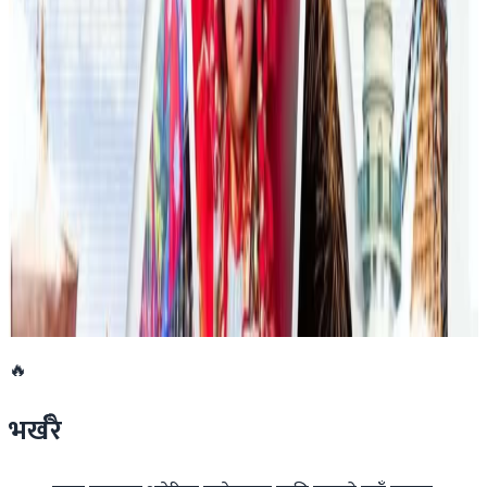
रणनीति बनाउने नेपाली युवा
२०२६ जुलाई २३
एनपिएल अष्ट्रेलियाको पाँचौं संस्करणमा कृष्ण कार्की
सबैभन्दा महँगा खेलाडी
२०२६ जुलाई १९
डार्विनमा नेपाल फेस्टिभल हुँदै
२०२६ जुन ११
🔥
भर्खरै