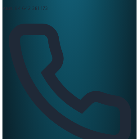
ABN:
84 642 381 173