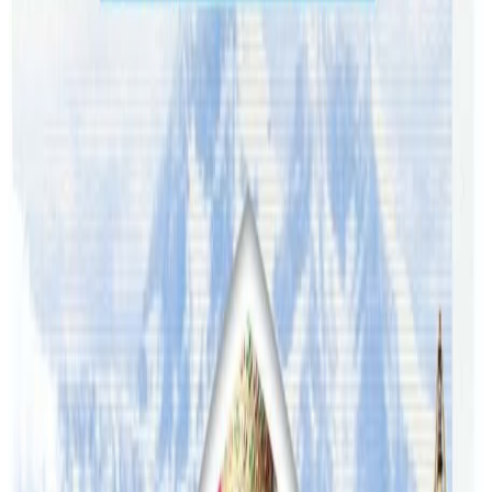
पठाउनुहोला । तपाईंको सहयोगले हामीलाई निष्पक्ष र तटस्थ पत्रकारिता गर्न
टेवा पुग्नेछ । सम्पर्क इमेल :
info@nepaltube.com.au
शेयर:
प्रतिक्रिया दिनुहोस
टिप्पणीहरू लोड हुँदैछ…
सम्बन्धित समाचार
अष्ट्रेलियामा नर्सको तलब पाँचौं पटक वृद्धि
२०२६ अगस्ट ३
अस्ट्रेलियामा विवाह घट्यो, बढ्यो सम्बन्धविच्छेद