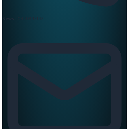
News :
0420397147