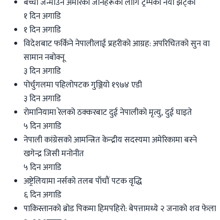
बच्चा जन्माउन अमेरिका जानेहरूका लागि ट्रम्पको नयाँ झट्का
१ दिन अगाडि
१ दिन अगाडि
विदेशबाट फर्किने नेपालीलाई प्रहरीको आग्रह: अपरिचितको सुन वा
सामान नबोक्नू
३ दिन अगाडि
पोर्चुगलमा पहिलोपटक गुञ्जियो १९७४ एडी
३ दिन अगाडि
रोमानियामा रेलको ठक्करबाट दुई नेपालीको मृत्यु, दुई घाइते
५ दिन अगाडि
नेपाली कांग्रेसको आमन्त्रित केन्द्रीय सदस्यमा अमेरिकामा बस्ने
खगेन्द्र जिसी मनोनीत
५ दिन अगाडि
अष्ट्रेलियामा नर्सको तलब पाँचौं पटक वृद्धि
६ दिन अगाडि
पाकिस्तानको ब्रोड पिकमा हिमपहिरो: बेपत्तामध्ये २ जनाको शव फेला