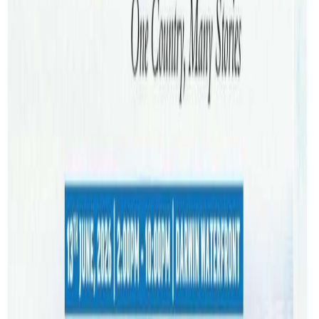
आग्रह गरेको छ ।
अष्ट्रेलियाका ट्रान्सपोर्ट (यातायात ) मन्त्री क्याथरीन किङले आपूर्ति
पर्याप्त रहेको र आर्थिक असर आउने भए पनि नियन्त्रणमा रहेको
जानकारी दिनुभएको हो । उहाँले स्टक राख्ने हतारो नगर्न सचेत गराउनु
भएको छ । यता, वेस्टर्न अष्ट्रेलियामा किसानहरूले डिजेल पाउन
कठिनाइ भोगिरहेका छन् भने विपक्षी नेताहरूले आपूर्ति सुनिश्चित गर्न
सरकार र Australian Competition and Consumer
Commission (ACCC) लाई ध्यानाकर्षण गराएका छन्।
सरकारले इन्धन सुरक्षामा पहिलेको तुलनामा बलियो तयारी भएको र
आपूर्ति निरन्तर राख्न योजना बनाइएको जनाएको छ ।
यस वेवसाइटमा प्रकाशित समाचार, विचार र लेखबारे तपाईंको कुनै
प्रतिक्रिया, गुनासो, सुझाव र सल्लाह छन् भने कृपया हामीलाई निम्न ईमेलमा