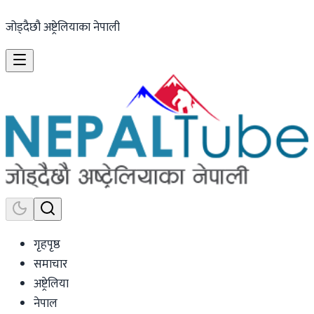
जोड्दैछौ अष्ट्रेलियाका नेपाली
गृहपृष्ठ
समाचार
अष्ट्रेलिया
नेपाल