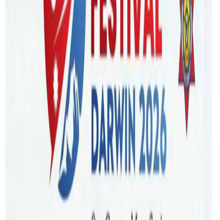
Monday, 2026 March 9 / 10:12 pm
अ−
अ
अ+
काठमाडौं । अष्ट्रेलियामा मध्यपूर्व संकटका कारण इन्धनको मूल्य बढ्दै
गएपछि सरकारले पेट्रोलम परार्थ र खानेकुरा हतारमा किनमेल नगर्न