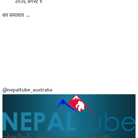
२०२६ अगस्ट १
थप समाचार →
@nepaltube_australia