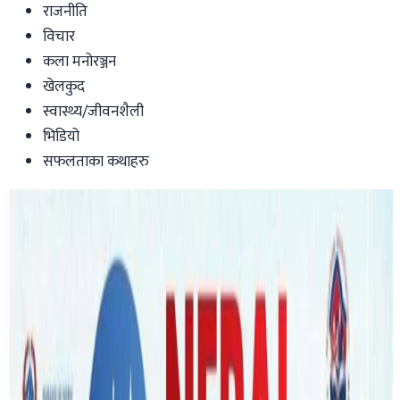
राजनीति
विचार
कला मनोरञ्जन
खेलकुद
स्वास्थ्य/जीवनशैली
भिडियो
सफलताका कथाहरु
Australia
मध्यपूर्व संकटको असर : बढ्न थाल्यो
अष्ट्रेलियामा इन्धनको मूल्य
अनावश्यक स्टक नराख्न सरकारको आग्रह