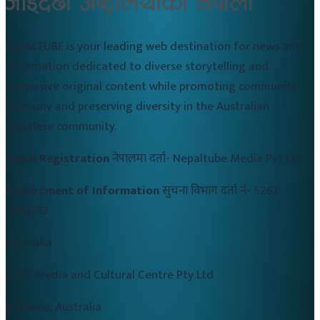
NEPALTUBE is your leading web destination for news and
information dedicated to diverse storytelling and
immersive original content while promoting community
harmony and preserving diversity in the Australian
Nepalese community.
Nepal Registration
नेपालमा दर्ता-
Nepaltube Media Pvt Ltd
Department of Information
सुचना विभाग दर्ता नं-
5261-
2082/83
Australia
CALD Media and Cultural Centre Pty Ltd
Brisbane, Australia