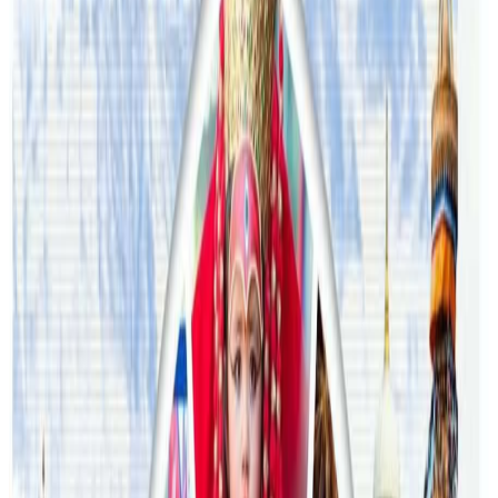
२०२६ जुलाई २९
थापाथलीबाट अष्ट्रेलियाका घरको डिजाइन
२०२६ जुलाई २७
अष्ट्रेलियामा मन्त्रालयका कर्मचारीले भ्रष्टाचार गरेको
भेटिएपछि शिक्षा मन्त्रीले दिइन् राजीनामा
२०२६ जुलाई २४
अन्तर्राष्ट्रिय विद्यार्थी आकर्षित गर्न भिक्टोरियाले बनायो
नयाँ रणनीति
२०२६ जुलाई २३
फिफा विश्वकपमा अस्ट्रेलियाको टोलीका लागि