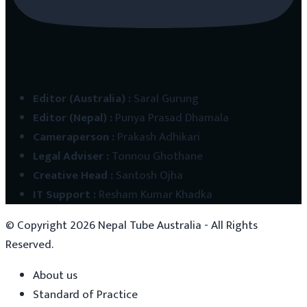
Editor (Australia)
:
Saral Gurung
Editor (Nepal)
:
Punya Prasad Dhamala
Cameraperson
:
Prakash Adhikari
Legal Adviser
:
Tonnou Ghothane
Creative Head
:
Santosh Ojha
IT Support
:
Resham Kumar Khadka
© Copyright
2026
Nepal Tube Australia - All Rights
Reserved.
About us
Standard of Practice