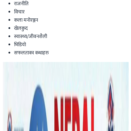
राजनीति
विचार
कला मनोरञ्जन
खेलकुद
स्वास्थ्य/जीवनशैली
भिडियो
सफलताका कथाहरु
Australia
डार्विनको हेरचाह केन्द्रका बालक मृत्यु घटना,
वास्तविकताको खोजीमा प्रहरी !
nepaltube
|