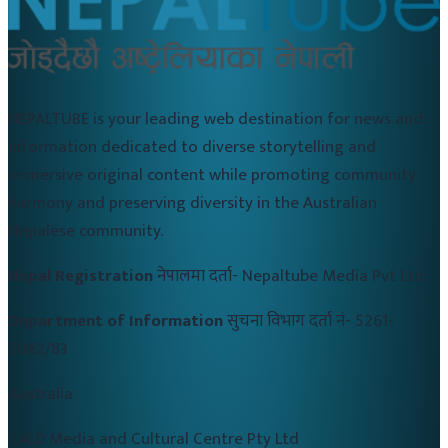
NEPALTUBE is your leading web destination for news and
information dedicated to diverse storytelling and
immersive original content while promoting community
harmony and preserving diversity in the Australian
Nepalese community.
Nepal Registration
नेपालमा दर्ता-
Nepaltube Media Pvt Ltd
Department of Information
सुचना विभाग दर्ता नं-
5261-
2082/83
Australia
CALD Media and Cultural Centre Pty Ltd