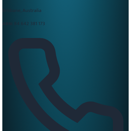
Brisbane, Australia
ABN:
84 642 381 173