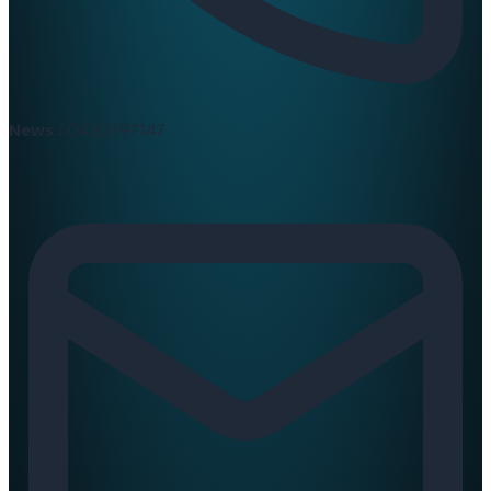
News :
0420397147