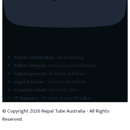
Editor (Australia)
:
Saral Gurung
Editor (Nepal)
:
Punya Prasad Dhamala
Cameraperson
:
Prakash Adhikari
Legal Adviser
:
Tonnou Ghothane
Creative Head
:
Santosh Ojha
IT Support
:
Resham Kumar Khadka
© Copyright
2026
Nepal Tube Australia - All Rights
Reserved.