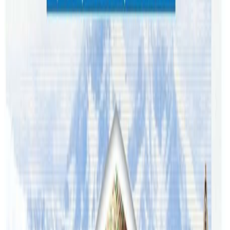
यस वेवसाइटमा प्रकाशित समाचार, विचार र लेखबारे तपाईंको कुनै
प्रतिक्रिया, गुनासो, सुझाव र सल्लाह छन् भने कृपया हामीलाई निम्न ईमेलमा
पठाउनुहोला । तपाईंको सहयोगले हामीलाई निष्पक्ष र तटस्थ पत्रकारिता गर्न
टेवा पुग्नेछ । सम्पर्क इमेल :
info@nepaltube.com.au
शेयर:
प्रतिक्रिया दिनुहोस
टिप्पणीहरू लोड हुँदैछ…
सम्बन्धित समाचार
अष्ट्रेलियामा नर्सको तलब पाँचौं पटक वृद्धि
२०२६ अगस्ट ३