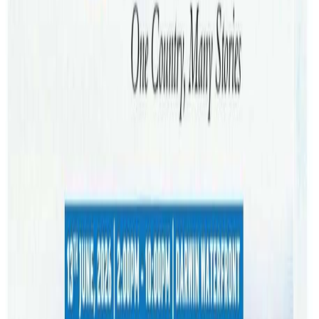
भएको अप्रत्याशित मृत्युको घटनामाथी थप अनुसन्धान गरिरहेको
जानकारि दिएको हो ।
सेन्ट जोन एनटीका प्रवक्ताले अगस्ट ३१ मा हम्प्टी डूको बाल हेरचाह
केन्द्रमा बालक गम्भीर अवस्थामा भेटिएपछि प्यारामेडिकहरूलाई
बोलाइएको जानकारी दिनुभएको छ । यसपछि गम्भिर अवस्थामा
रहेका बालकलाई रोयल डार्विन अस्पताल लगिएको भएपनि २
दिनपछि मृत्यु भएको बताइएको छ । घटना के कति कारणले घट्यो ?
भन्नेबारे अनुसन्धान थालेको प्रहरी अहिले स्थलगत तथ्यसहितका
विभिन्न शंकास्पद प्रमाणको खोजीमा ब्यस्त छ ।
नर्दन टेरिटोरी प्रहरीले घटनाको वास्तविकता बाहिर ल्याउने दाबी गर्दै
यस्ता घटना नदोहोरिनेतर्फ सबैलाई सचेत समेत गराउँदै आएको छ ।