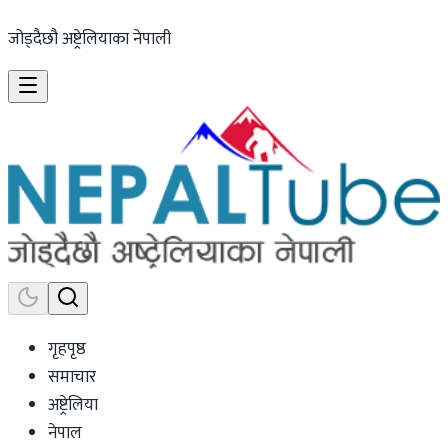
जोड्दैछौ अष्ट्रेलियाका नेपाली
गृहपृष्ठ
समाचार
अष्ट्रेलिया
नेपाल