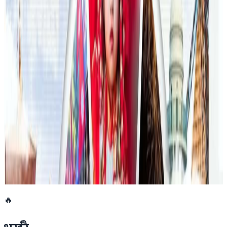
फिफा विश्वकपमा अस्ट्रेलियाको टोलीका लागि
रणनीति बनाउने नेपाली युवा
२०२६ जुलाई २३
एनपिएल अष्ट्रेलियाको पाँचौं संस्करणमा कृष्ण कार्की
सबैभन्दा महँगा खेलाडी
२०२६ जुलाई १९
डार्विनमा नेपाल फेस्टिभल हुँदै
२०२६ जुन ११
🔥