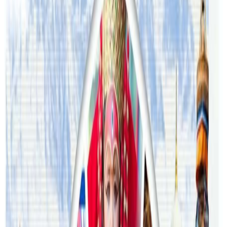
अस्ट्रेलियामा विवाह घट्यो, बढ्यो सम्बन्धविच्छेद
२०२६ जुलाई २९
थापाथलीबाट अष्ट्रेलियाका घरको डिजाइन
२०२६ जुलाई २७
अष्ट्रेलियामा मन्त्रालयका कर्मचारीले भ्रष्टाचार गरेको
भेटिएपछि शिक्षा मन्त्रीले दिइन् राजीनामा
२०२६ जुलाई २४
अन्तर्राष्ट्रिय विद्यार्थी आकर्षित गर्न भिक्टोरियाले बनायो
नयाँ रणनीति
२०२६ जुलाई २३