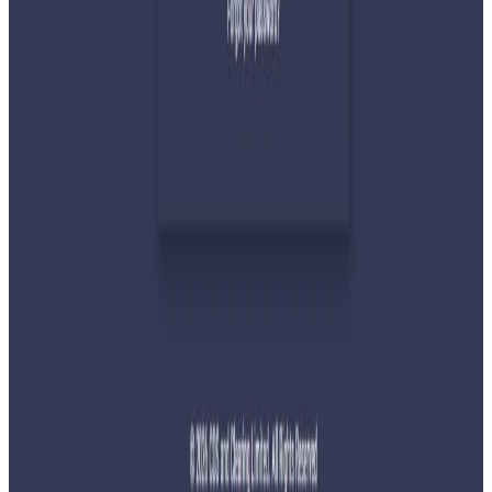
२०२६ जुलाई २९
बुद्ध एयरले भित्र्यायो नयाँ एटीआर-७२-६०० विमान
२०२६ जुलाई २९
नेपालमा महिला विदेशी पर्यटकको आकर्षण बढ्दो
२०२६ जुलाई २७
साउन १५ गतेभित्र भित्र शुल्क नबुझाए डिम्याट खाता
रोक्का हुने
२०२६ जुलाई २७
तुइन खोलाको कामका लागि दिउँसो नारायणगढ-
मुग्लिन सडक बन्द गरिने