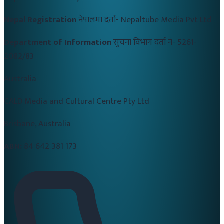
Nepal Registration
नेपालमा दर्ता-
Nepaltube Media Pvt Ltd
Department of Information
सुचना विभाग दर्ता नं-
5261-
2082/83
Australia
CALD Media and Cultural Centre Pty Ltd
Brisbane, Australia
ABN:
84 642 381 173