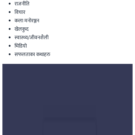
राजनीति
विचार
कला मनोरञ्जन
खेलकुद
स्वास्थ्य/जीवनशैली
भिडियो
सफलताका कथाहरु
Nepal
जेठ महिनामा बढ्यो नेपाल आउने रेमिट्यान्स,
समग्रमा भने घट्दै !
nepaltube
|