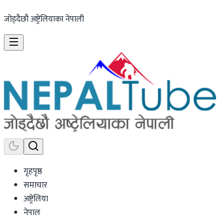
जोड्दैछौ अष्ट्रेलियाका नेपाली
गृहपृष्ठ
समाचार
अष्ट्रेलिया
नेपाल