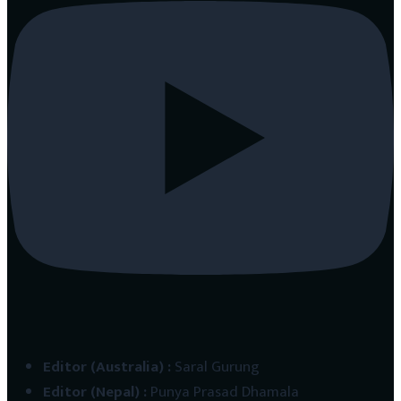
Editor (Australia)
:
Saral Gurung
Editor (Nepal)
:
Punya Prasad Dhamala