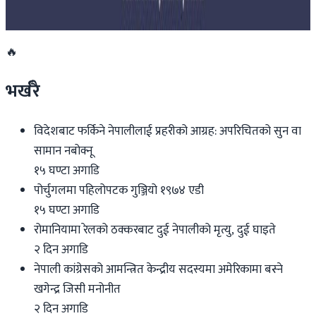
२०२६ जुलाई २७
🔥
भर्खरै
विदेशबाट फर्किने नेपालीलाई प्रहरीको आग्रह: अपरिचितको सुन वा
सामान नबोक्नू
१५ घण्टा अगाडि
पोर्चुगलमा पहिलोपटक गुञ्जियो १९७४ एडी
१५ घण्टा अगाडि
रोमानियामा रेलको ठक्करबाट दुई नेपालीको मृत्यु, दुई घाइते
२ दिन अगाडि
नेपाली कांग्रेसको आमन्त्रित केन्द्रीय सदस्यमा अमेरिकामा बस्ने
खगेन्द्र जिसी मनोनीत
२ दिन अगाडि