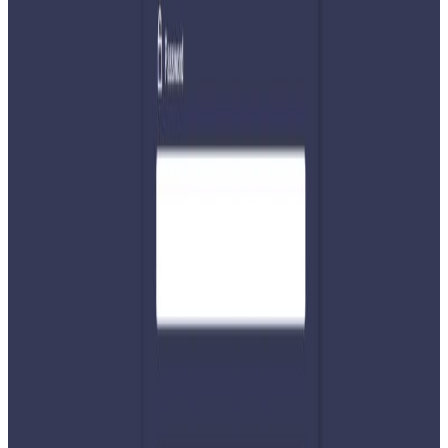
अघिल्लो वर्षको यही अवधिमा यस्तो ट्रान्सफर ११ दशमलब ५
प्रतिशतले बढेको थियो।
यस वेवसाइटमा प्रकाशित समाचार, विचार र लेखबारे तपाईंको कुनै
प्रतिक्रिया, गुनासो, सुझाव र सल्लाह छन् भने कृपया हामीलाई निम्न ईमेलमा
पठाउनुहोला । तपाईंको सहयोगले हामीलाई निष्पक्ष र तटस्थ पत्रकारिता गर्न
टेवा पुग्नेछ । सम्पर्क इमेल :
info@nepaltube.com.au
शेयर:
प्रतिक्रिया दिनुहोस
टिप्पणीहरू लोड हुँदैछ…
सम्बन्धित समाचार