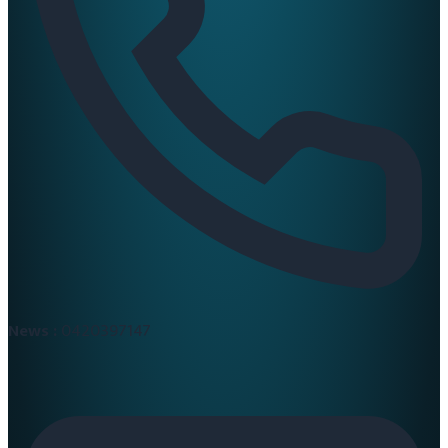
News :
0420397147