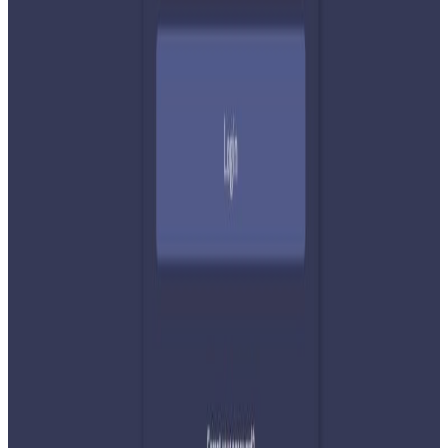
नेपाली कांग्रेसको आमन्त्रित केन्द्रीय सदस्यमा
अमेरिकामा बस्ने खगेन्द्र जिसी मनोनीत
२०२६ अगस्ट ४
सुनसरी घटनामा प्रधानमन्त्री बालेनको सम्बोधन- संयम
र सहिष्णुता अपनाउन आह्वान
२०२६ जुलाई ३१
देशभर तनाव बढिरहेका बेला ९ प्रमुख राजनीतिक
दलहरूको संयुक्त अपिल
२०२६ जुलाई ३०
प्रधानमन्त्री शाहलाई भारतको औपचारिक भ्रमण निम्तो