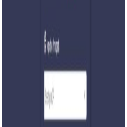
Tuesday, 2022 July 12 / 12:55 pm
अ−
अ
अ+
काठमाडौं । जेठ महिनामा नेपालको विप्रेषण आप्रवाह (रेमिट्यान्स) ३
दशमलब ८ प्रतिशतले बृद्धि भएको छ। अघिल्लो वर्षको यहि अवधिमा
१२दशमलब ६ प्रतिशतले बढेको रेमिट्यान्समा यस वर्ष भने संकुचन
भएको पाइएको हो । नेपाल राष्ट्र बैंकका अनुसार जेठ मसान्तसम्म