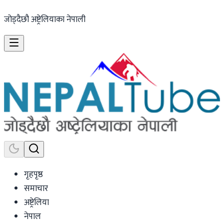
जोड्दैछौ अष्ट्रेलियाका नेपाली
गृहपृष्ठ
समाचार
अष्ट्रेलिया
नेपाल