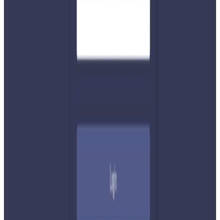
शेयर:
प्रतिक्रिया दिनुहोस
टिप्पणीहरू लोड हुँदैछ…
सम्बन्धित समाचार
२०२६ अगस्ट ७
नेपाली कांग्रेसको आमन्त्रित केन्द्रीय सदस्यमा
अमेरिकामा बस्ने खगेन्द्र जिसी मनोनीत
२०२६ अगस्ट ४
सुनसरी घटनामा प्रधानमन्त्री बालेनको सम्बोधन- संयम
र सहिष्णुता अपनाउन आह्वान