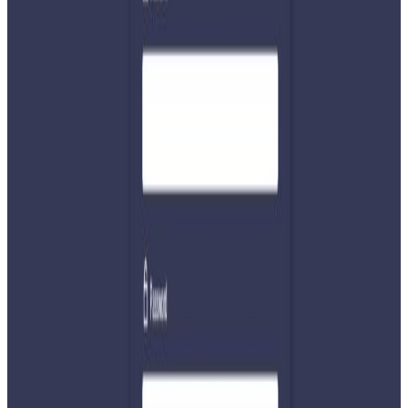
वरिष्ठ उपरीक्षक (एसएसपी) शिवकुमार श्रेष्ठले सम्पत्ति शुद्धीकरण
मुद्दाको अनुसन्धानका लागि खड्कालाई नियन्त्रणमा लिइएको
जानकारी दिनुभयो । खड्कामाथि सम्पत्ति शुद्धीकरण अनुसन्धान
विभागले अनुसन्धान गर्न प्रहरी प्रधान कार्यालयमा पत्र पठाएपछि
पक्राउ गरिएको बताइएको छ ।
भदौ २३ र २४ गते भएको जेन्जी प्रदर्शनका क्रममा बुढानिलकण्ठस्थित
खड्काको घरमा ठूलो परिमाणको रकम भेटिएको भिडियो बाहिरिएको
थियो । यसपछि सम्पत्ति सुद्दिकरण मुद्दा अघि बढेको थियो ।
यस वेवसाइटमा प्रकाशित समाचार, विचार र लेखबारे तपाईंको कुनै
प्रतिक्रिया, गुनासो, सुझाव र सल्लाह छन् भने कृपया हामीलाई निम्न ईमेलमा
पठाउनुहोला । तपाईंको सहयोगले हामीलाई निष्पक्ष र तटस्थ पत्रकारिता गर्न
टेवा पुग्नेछ । सम्पर्क इमेल :
info@nepaltube.com.au