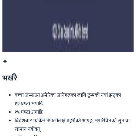
२०२६ जुलाई २७
साउन १५ गतेभित्र भित्र शुल्क नबुझाए डिम्याट खाता
रोक्का हुने
२०२६ जुलाई २७
🔥
भर्खरै
बच्चा जन्माउन अमेरिका जानेहरूका लागि ट्रम्पको नयाँ झट्का
१२ घण्टा अगाडि
१५ घण्टा अगाडि
विदेशबाट फर्किने नेपालीलाई प्रहरीको आग्रह: अपरिचितको सुन वा
सामान नबोक्नू