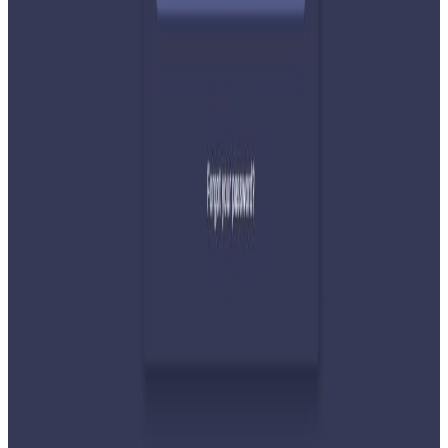
२०२६ जुलाई ३१
देशभर तनाव बढिरहेका बेला ९ प्रमुख राजनीतिक
दलहरूको संयुक्त अपिल
२०२६ जुलाई ३०
प्रधानमन्त्री शाहलाई भारतको औपचारिक भ्रमण निम्तो
२०२६ जुलाई २९
बुद्ध एयरले भित्र्यायो नयाँ एटीआर-७२-६०० विमान
२०२६ जुलाई २९
नेपालमा महिला विदेशी पर्यटकको आकर्षण बढ्दो