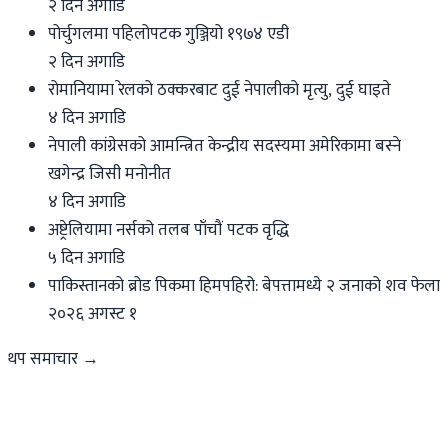
२ दिन अगाडि
पोर्चुगलमा पहिलोपटक गुञ्जियो १९७४ एडी
२ दिन अगाडि
रोमानियामा रेलको ठक्करबाट दुई नेपालीको मृत्यु, दुई घाइते
४ दिन अगाडि
नेपाली कांग्रेसको आमन्त्रित केन्द्रीय सदस्यमा अमेरिकामा बस्ने
खगेन्द्र जिसी मनोनीत
४ दिन अगाडि
अष्ट्रेलियामा नर्सको तलब पाँचौं पटक वृद्धि
५ दिन अगाडि
पाकिस्तानको ब्रोड पिकमा हिमपहिरो: बेपत्तामध्ये २ जनाको शव फेला
२०२६ अगस्ट १
थप समाचार →