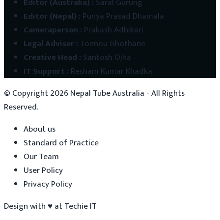
Editor (Australia)
:
Saral Gurung
Editor (Nepal)
:
Punya Prasad Dhamala
Cameraperson
:
Prakash Adhikari
Legal Adviser
:
Tonnou Ghothane
Creative Head
:
Santosh Ojha
IT Support
:
Resham Kumar Khadka
© Copyright
2026
Nepal Tube Australia - All Rights
Reserved.
About us
Standard of Practice
Our Team
User Policy
Privacy Policy
Design with
♥
at
Techie IT