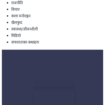
राजनीति
विचार
कला मनोरञ्जन
खेलकुद
स्वास्थ्य/जीवनशैली
भिडियो
सफलताका कथाहरु
Nepal
पूर्वमन्त्री खड्का पक्राउ,यस्तो छ कारण
Nepal Tube
|