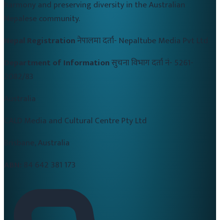
harmony and preserving diversity in the Australian
Nepalese community.
Nepal Registration
नेपालमा दर्ता-
Nepaltube Media Pvt Ltd
Department of Information
सुचना विभाग दर्ता नं-
5261-
2082/83
Australia
CALD Media and Cultural Centre Pty Ltd
Brisbane, Australia
ABN:
84 642 381 173