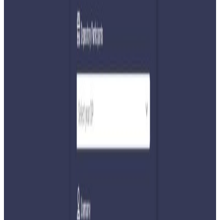
अ−
अ
अ+
काठमाडौं । पूर्वमन्त्री समेत रहनुभएका कांग्रेस नेता दीपक खड्का
पक्राउ पर्नुभएको छ ।
प्रहरीको केन्द्रीय अनुसन्धान ब्युरो (सीआईबी)ले खड्कालाई आज
बिहान बुढानीलकण्ठबाट पक्राउ गरेको हो । सिआईबीका प्रवक्ता, प्रहरी