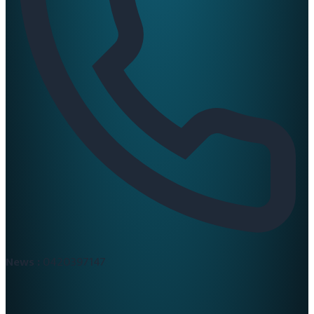
News :
0420397147