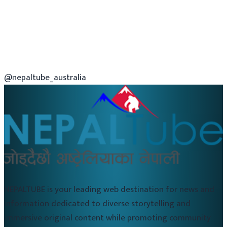
@nepaltube_australia
NEPALTUBE is your leading web destination for news and
information dedicated to diverse storytelling and
immersive original content while promoting community