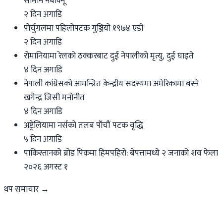
सामान नबोक्नू
२ दिन अगाडि
पोर्चुगलमा पहिलोपटक गुञ्जियो १९७४ एडी
२ दिन अगाडि
रोमानियामा रेलको ठक्करबाट दुई नेपालीको मृत्यु, दुई घाइते
४ दिन अगाडि
नेपाली कांग्रेसको आमन्त्रित केन्द्रीय सदस्यमा अमेरिकामा बस्ने
खगेन्द्र जिसी मनोनीत
४ दिन अगाडि
अष्ट्रेलियामा नर्सको तलब पाँचौं पटक वृद्धि
५ दिन अगाडि
पाकिस्तानको ब्रोड पिकमा हिमपहिरो: बेपत्तामध्ये २ जनाको शव फेला
२०२६ अगस्ट १
थप समाचार →