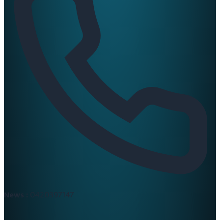
News :
0420397147