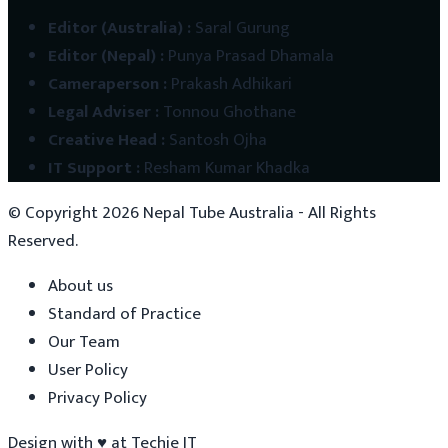
Editor (Australia)
:
Saral Gurung
Editor (Nepal)
:
Punya Prasad Dhamala
Cameraperson
:
Prakash Adhikari
Legal Adviser
:
Tonnou Ghothane
Creative Head
:
Santosh Ojha
IT Support
:
Resham Kumar Khadka
© Copyright
2026
Nepal Tube Australia - All Rights
Reserved.
About us
Standard of Practice
Our Team
User Policy
Privacy Policy
Design with
♥
at
Techie IT