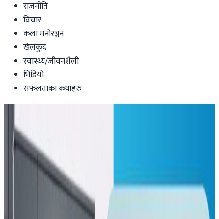
राजनीति
विचार
कला मनोरञ्जन
खेलकुद
स्वास्थ्य/जीवनशैली
भिडियो
सफलताका कथाहरु
Health-lifestyle
नेपालमा कोरोना संक्रमितको संख्या ३० पुग्यो,
एकैदिन १४ संक्रमितको पहिचान
पुण्यप्रसाद धमला
|