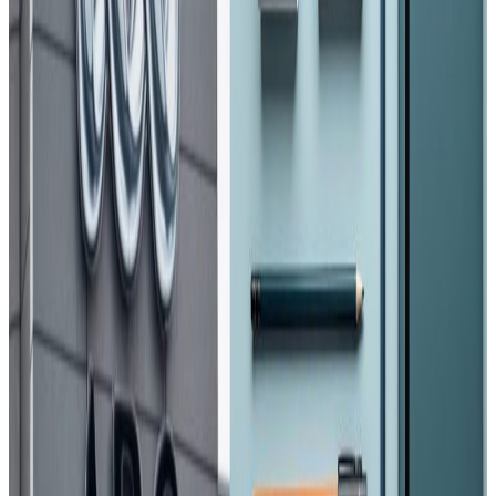
कोरोना पहिचान भएसँगै संक्रमितको संख्या ३० पुगेको छ । शुक्रबार
एकैदिन उदयपुरमा १२ जना र चितवनमा २ जनामा कोरोना संक्रमण
पुष्टि भएको हो ।
उदयपुर नगरपालिका ३ स्थित भुल्केमा रहेको मस्जिदमा नयाँ
मानिसहरु देखेको भन्दै स्थानीयले खबर गरेपछि स्थानीय प्रशासन र
जनप्रतिनिधि समेतको टोली सो स्थानमा पुगेको थियो । दिल्लीबाट
आएका १२ जना भारतीय नागरिक तथा मोरङबाट आएका ४ जना
नेपालीको र्यापिड टेष्टमा रिपोर्ट नेगेटिभ आएपनि कोशी अस्पतालमा
गरिएको परीक्षणले ८ जनामा कोरोना पोजेटिभ देखाएको थियो ।
नतिजा प्रमाणिकरका लागि टेकुस्थित जनस्वास्थ्य प्रयोगशालामा
गरिएको परीक्षणमा १२ जनामा कोरोना संक्रमण पुष्टि भएको थियो ।
पछिल्लो सरकारी तथ्यांक अनुसार उदयपुरमा सर्वाधिक धेरै १२