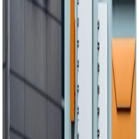
टिप्पणीहरू लोड हुँदैछ…
सम्बन्धित समाचार
मध्यपूर्वका नेपाली : ११ जना पक्राउ, अरु अवस्था के छ
?
२०२६ अप्रिल ४
एनआरएनए अभियान : प्रवासी नेपाली श्रमिकलाई
मानसिक स्वास्थ्य परामर्श
२०२६ अप्रिल ३
आजबाट एसईई सुरु, ५ लाख १२ हजार विद्यार्थी