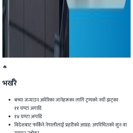
२०२६ मार्च २६
अष्ट्रेलियाको सरकारी सञ्चारमाध्यम एबीसीका कर्मचारी
आन्दोलनमा
२०२६ मार्च २६
🔥
भर्खरै
बच्चा जन्माउन अमेरिका जानेहरूका लागि ट्रम्पको नयाँ झट्का
११ घण्टा अगाडि
१४ घण्टा अगाडि
विदेशबाट फर्किने नेपालीलाई प्रहरीको आग्रह: अपरिचितको सुन वा