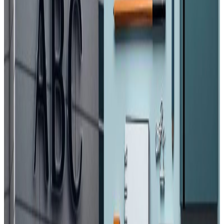
काठमाडौँमा ५, कैलालीमा ४, पर्सामा ३, चितवन र बाग्लुङमा २–२ तथा
कञ्चनपुर र रौतहटमा १–१ जना कोरोना संक्रमित पहिचान भएका छन् ।
३० मध्ये काठमाडौंमा पहिलो पटक पहिचान भएका एकजना स्वस्थ
भएर घर फर्किएका छन् । अहिलेसम्म ७ हजार ७ सय दुईमा कोरोना
परिक्षण गरिएकोमा ७ हजार ६ सय ७२ जनाको रिपोर्ट नेगेटिभ आएको
छ । २९ जना कोरोना संक्रमित र ९० जना संकास्पद बिरामी विभिन्न
अस्पतालको आईसोलेसनमा उपचाररत छन् ।
यस वेवसाइटमा प्रकाशित समाचार, विचार र लेखबारे तपाईंको कुनै
प्रतिक्रिया, गुनासो, सुझाव र सल्लाह छन् भने कृपया हामीलाई निम्न ईमेलमा
पठाउनुहोला । तपाईंको सहयोगले हामीलाई निष्पक्ष र तटस्थ पत्रकारिता गर्न
टेवा पुग्नेछ । सम्पर्क इमेल :
info@nepaltube.com.au
शेयर:
प्रतिक्रिया दिनुहोस