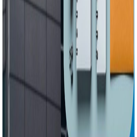
सहभागी
२०२६ अप्रिल ३
आज विश्व अटिजम सचेतना दिवस, सचेतनामुलक
कार्यक्रम गरिदै
२०२६ अप्रिल ३
प्रतितोला ३ हजार ६०० ले घट्यो सुनको मूल्य
२०२६ अप्रिल ३
इनिसा मृत्यु प्रकरण : चार जना पुर्पक्षका लागि थुनामा
२०२६ अप्रिल २
न्युजिल्यान्डमै साम्बाको घुँडाको शल्यक्रिया !