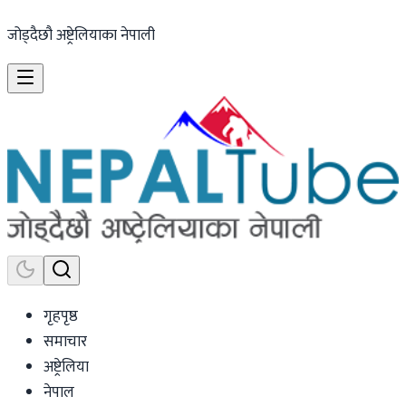
जोड्दैछौ अष्ट्रेलियाका नेपाली
गृहपृष्ठ
समाचार
अष्ट्रेलिया
नेपाल