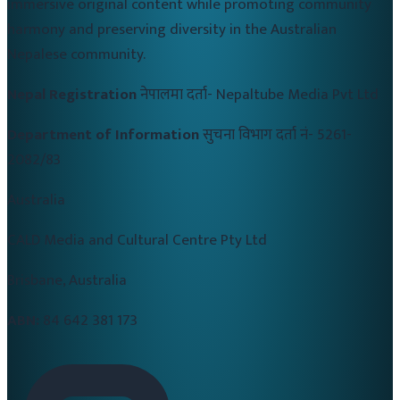
immersive original content while promoting community
harmony and preserving diversity in the Australian
Nepalese community.
Nepal Registration
नेपालमा दर्ता-
Nepaltube Media Pvt Ltd
Department of Information
सुचना विभाग दर्ता नं-
5261-
2082/83
Australia
CALD Media and Cultural Centre Pty Ltd
Brisbane, Australia
ABN:
84 642 381 173