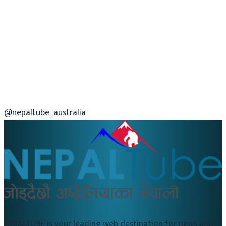
@nepaltube_australia
NEPALTUBE is your leading web destination for news and