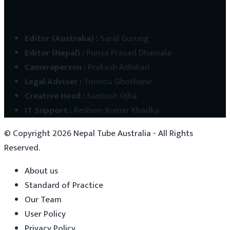
Editor (Australia)
:
Saral Gurung
Editor (Nepal)
:
Punya Prasad Dhamala
Cameraperson
:
Prakash Adhikari
Legal Adviser
:
Tonnou Ghothane
Creative Head
:
Santosh Ojha
IT Support
:
Resham Kumar Khadka
© Copyright
2026
Nepal Tube Australia - All Rights
Reserved.
About us
Standard of Practice
Our Team
User Policy
Privacy Policy