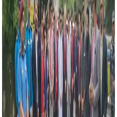
भइरहेको थियो । म्याराडोनाको कप्तानीमा सन् १९८६ मा अर्जेन्टिनाले
विश्वकप जितेको थियो ।
४ सिजनको विश्वकप खेलेका म्याराडोनाले अर्जेन्टिनाका तर्फबाट ३४
गोल गरेका छन् । उनी विश्वकपका ९१ खेलमा सहभागी भएका छन् ।
म्याराडोनाले बार्सिलोना र नापोली क्लबका लागि पनि खेलेका थिए ।
यस वेवसाइटमा प्रकाशित समाचार, विचार र लेखबारे तपाईंको कुनै
प्रतिक्रिया, गुनासो, सुझाव र सल्लाह छन् भने कृपया हामीलाई निम्न ईमेलमा
पठाउनुहोला । तपाईंको सहयोगले हामीलाई निष्पक्ष र तटस्थ पत्रकारिता गर्न
टेवा पुग्नेछ । सम्पर्क इमेल :
info@nepaltube.com.au
शेयर:
प्रतिक्रिया दिनुहोस