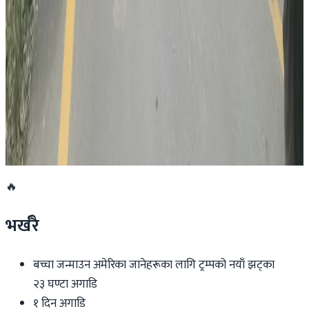
भौतिक पूर्वाधारमन्त्री आफैंले गाडि चलाएर उद्घाटन
गरे नागढुंगा-काठमाडौं सुरुङमार्ग
२०२६ जुलाई २८
अनुमतिबिनै सञ्चालन भएको साउदी सिप प्रमाणीकरण
केन्द्रमा सरकारको तालाबन्दी
२०२६ जुलाई २७
🔥
भर्खरै
बच्चा जन्माउन अमेरिका जानेहरूका लागि ट्रम्पको नयाँ झट्का
२३ घण्टा अगाडि
१ दिन अगाडि