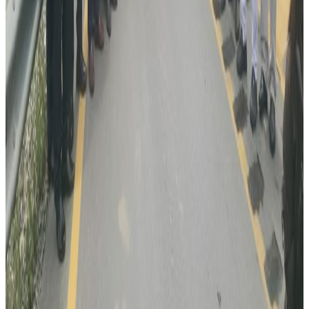
२०२६ अगस्ट ३
पाकिस्तानको ब्रोड पिकमा हिमपहिरो: बेपत्तामध्ये २
जनाको शव फेला
२०२६ अगस्ट १
कुवेतमा ड्रोन आक्रमणमा नेपालीको मृत्यु, मध्यपूर्व
तनावमा ज्यान गुमाउने नेपालीको संख्या दुई
२०२६ अगस्ट १
सुनसरी घटनामा सर्वदलीय बैठक: सरकारको
भूमिकामाथि विपक्षी दलहरूको प्रश्न
२०२६ जुलाई ३०