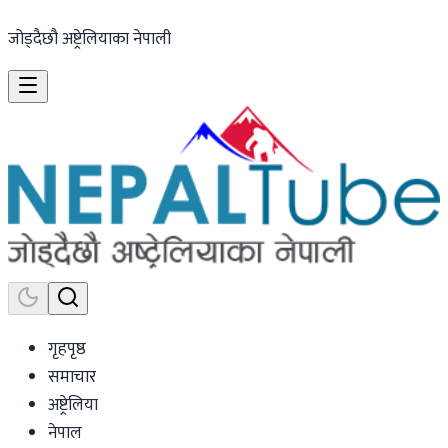
जोड्दैछौ अष्ट्रेलियाका नेपाली
गृहपृष्ठ
समाचार
अष्ट्रेलिया
नेपाल