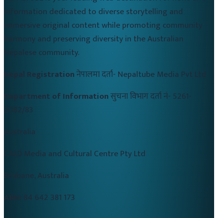
information dedicated to diverse storytelling and
immersive original content while promoting community
harmony and preserving diversity in the Australian
Nepalese community.
Nepal Registration
नेपालमा दर्ता-
Nepaltube Media Pvt Ltd
Department of Information
सुचना विभाग दर्ता नं-
5261-
2082/83
Australia
CALD Media and Cultural Centre Pty Ltd
Brisbane, Australia
ABN:
84 642 381 173