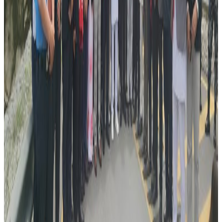
टिप्पणीहरू लोड हुँदैछ…
सम्बन्धित समाचार
विदेशबाट फर्किने नेपालीलाई प्रहरीको आग्रह:
अपरिचितको सुन वा सामान नबोक्नू
२०२६ अगस्ट ६
रोमानियामा रेलको ठक्करबाट दुई नेपालीको मृत्यु, दुई
घाइते
२०२६ अगस्ट ४
अष्ट्रेलियामा नर्सको तलब पाँचौं पटक वृद्धि