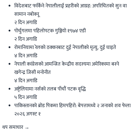
विदेशबाट फर्किने नेपालीलाई प्रहरीको आग्रह: अपरिचितको सुन वा
सामान नबोक्नू
२ दिन अगाडि
पोर्चुगलमा पहिलोपटक गुञ्जियो १९७४ एडी
२ दिन अगाडि
रोमानियामा रेलको ठक्करबाट दुई नेपालीको मृत्यु, दुई घाइते
४ दिन अगाडि
नेपाली कांग्रेसको आमन्त्रित केन्द्रीय सदस्यमा अमेरिकामा बस्ने
खगेन्द्र जिसी मनोनीत
४ दिन अगाडि
अष्ट्रेलियामा नर्सको तलब पाँचौं पटक वृद्धि
५ दिन अगाडि
पाकिस्तानको ब्रोड पिकमा हिमपहिरो: बेपत्तामध्ये २ जनाको शव फेला
२०२६ अगस्ट १
थप समाचार →