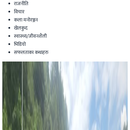
राजनीति
विचार
कला मनोरञ्जन
खेलकुद
स्वास्थ्य/जीवनशैली
भिडियो
सफलताका कथाहरु
News
फुटबल स्टार डिएगो म्याराडोनाको निधन
nepaltube
|