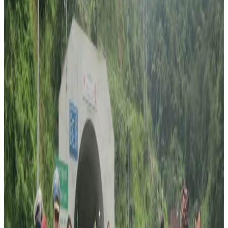
अ−
अ
अ+
काठमाडौं । फुटबल स्टार डिएगो म्याराडोनाको निधन भएको छ ।
अर्जेन्टिनाका स्टार फुटबलर म्याराडोनाको बिहीबार निधन भएको हो ।
अर्जेन्टिनाको राष्ट्रिय टिमका पूर्व मिडफिल्डर तथा म्यानेजर ६० वर्षिया
म्याराडोनाको केही दिनअघि मात्र ब्रेन ब्लड क्लटको सर्जरी गरिएको
थियो । त्यसपछि समेत उनको अल्कोहल डिपेन्डेन्सीको उपचार