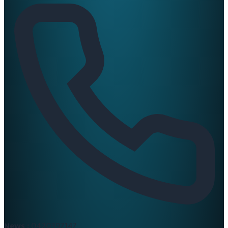
News :
0420397147