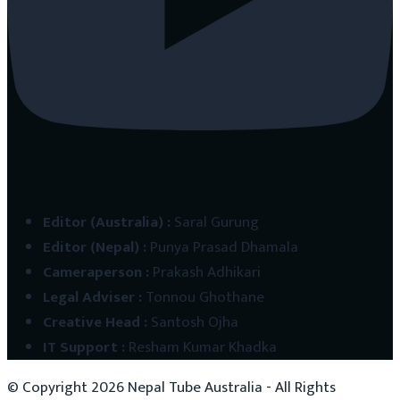
Editor (Australia)
:
Saral Gurung
Editor (Nepal)
:
Punya Prasad Dhamala
Cameraperson
:
Prakash Adhikari
Legal Adviser
:
Tonnou Ghothane
Creative Head
:
Santosh Ojha
IT Support
:
Resham Kumar Khadka
© Copyright
2026
Nepal Tube Australia - All Rights