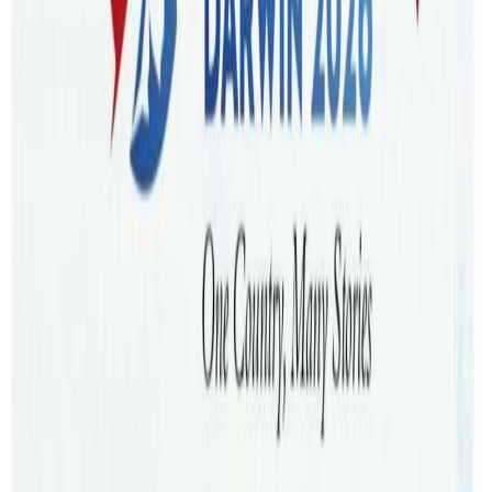
मध्ये ब्रिजवेन र होबार्टमा हुने तिज कार्यक्रम अझ विशेष छन् । पशुपति
शर्मा, कला लम्साल, बिन्दु पौडेल र अमृत सापकोटा सहभागी हुने तिज
विशेष यी दुइ कार्यक्रमले ब्रिजवेनमा बन्न लागेको सामुदायिक केन्द्रलाई
सहयोग गर्ने जनाएको छ ।
ब्रिजवेनमा कुइन्सल्याण्ड नेपलिज कल्चरल सेन्टर क्युएनसिसिले
सामुदायिक केन्द्र निर्माण गर्न ४ हेक्टर जमिन खरिद गर्न ११ लाख डलर
जति संकलन गरिसकेको छ । जग्गा किन्न मात्र साढे १४ लाख डलर
खर्च हुने क्युएसिसिले जनाएको छ । क्युएनसिसिले आजिवन सदस्यता
तथा चन्दामार्फत सहयोग जुटाइरहेको छ ।
ब्रिजवेनको स्ट्राथपाइन सामुदायिक हलमा सेप्टम्बर ८ तारिखमा हुन
लागेको नाइस तिज मेलाले टिकट बिक्रीबाट उठेको ७५ प्रतिशत रकम
क्युएनसिसिलाई दिन लागेको आयोजक विशाल इन्टरटेन्टमेन्टका
गोबिन्द भट्टराईले जानकारी दिनुभयो । यो तिज कार्यक्रममा गायक