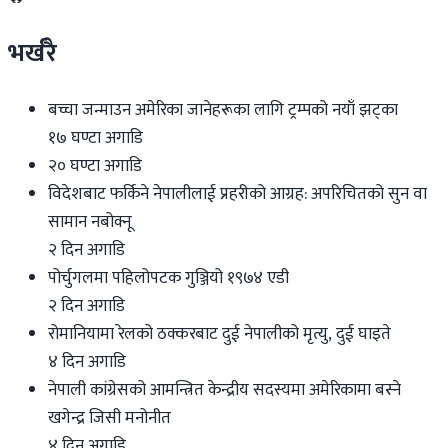
भर्खरै
बच्चा जन्माउन अमेरिका जानेहरूका लागि ट्रम्पको नयाँ झट्का
१७ घण्टा अगाडि
२० घण्टा अगाडि
विदेशबाट फर्किने नेपालीलाई प्रहरीको आग्रह: अपरिचितको सुन वा
सामान नबोक्नू
२ दिन अगाडि
पोर्चुगलमा पहिलोपटक गुञ्जियो १९७४ एडी
२ दिन अगाडि
रोमानियामा रेलको ठक्करबाट दुई नेपालीको मृत्यु, दुई घाइते
४ दिन अगाडि
नेपाली कांग्रेसको आमन्त्रित केन्द्रीय सदस्यमा अमेरिकामा बस्ने
खगेन्द्र जिसी मनोनीत
४ दिन अगाडि