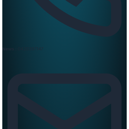
News :
0420397147