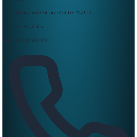
CALD Media and Cultural Centre Pty Ltd
Brisbane, Australia
ABN:
84 642 381 173