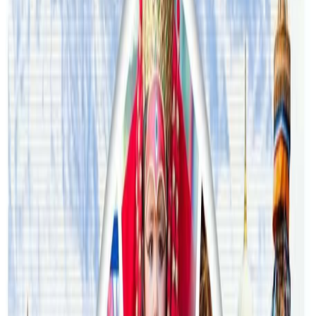
२०२६ अगस्ट ३
अस्ट्रेलियामा विवाह घट्यो, बढ्यो सम्बन्धविच्छेद
२०२६ जुलाई २९
थापाथलीबाट अष्ट्रेलियाका घरको डिजाइन
२०२६ जुलाई २७
अष्ट्रेलियामा मन्त्रालयका कर्मचारीले भ्रष्टाचार गरेको
भेटिएपछि शिक्षा मन्त्रीले दिइन् राजीनामा
२०२६ जुलाई २४
अन्तर्राष्ट्रिय विद्यार्थी आकर्षित गर्न भिक्टोरियाले बनायो
नयाँ रणनीति