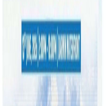
पशुपति शर्मा, अमृत सापकोटा र गायिका कला लम्साल सहभागी
हुदैछन् । त्यस्तै तिज कार्यक्रममा डिजे गोर्खा र फुलु पुनको समेत प्रस्तुती
हुनेछ । बेलुका ६ बजेदेखि सुरु हुने कार्यक्रममा नेपालबाट आएका
अभिभावक तथा १६ वर्ष मुनिका बालबालिकालाई निशुल्क प्रवेशको
व्यवस्था गरिएको छ ।
त्यस्तै तास्मानियाको होबार्टमा हुने तिज साँझले सबै फाइदा
क्युएनसिसिलाई दिने आयोजक नेपाली समाज तास्मानियाले जनाएको
छ । सेप्टेम्बर ६ मा द चोक नेपाली रेष्टुरेन्टमा हुने कार्यक्रममा गायक
पशुपति शर्मा र गायिकाहरु कला लम्साल र बिन्दु पौडेल सहभागी
हुदैछन् । त्यस्तै कार्यक्रममा डिजे उज्वलको समेत प्रस्तुती रहनेछ ।
यस वेवसाइटमा प्रकाशित समाचार, विचार र लेखबारे तपाईंको कुनै
प्रतिक्रिया, गुनासो, सुझाव र सल्लाह छन् भने कृपया हामीलाई निम्न ईमेलमा