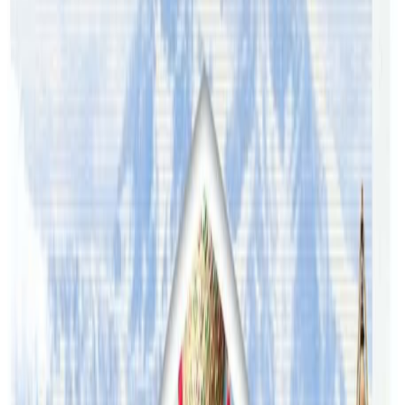
पठाउनुहोला । तपाईंको सहयोगले हामीलाई निष्पक्ष र तटस्थ पत्रकारिता गर्न
टेवा पुग्नेछ । सम्पर्क इमेल :
info@nepaltube.com.au
शेयर:
प्रतिक्रिया दिनुहोस
टिप्पणीहरू लोड हुँदैछ…
ट्यागहरू
#kala lamsal
#pashupati sharma
#teej
सम्बन्धित समाचार
अष्ट्रेलियामा नर्सको तलब पाँचौं पटक वृद्धि