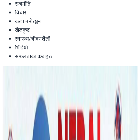
राजनीति
विचार
कला मनोरञ्जन
खेलकुद
स्वास्थ्य/जीवनशैली
भिडियो
सफलताका कथाहरु
Australia
ब्रिजवेनमा बन्न लागेको नेपाली सामुदायिक
केन्द्रलाई सहयोग गर्दै २ तिज कार्यक्रम
Nepaltube Australia
|