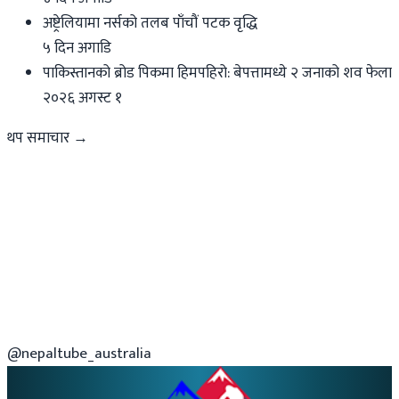
अष्ट्रेलियामा नर्सको तलब पाँचौं पटक वृद्धि
५ दिन अगाडि
पाकिस्तानको ब्रोड पिकमा हिमपहिरो: बेपत्तामध्ये २ जनाको शव फेला
२०२६ अगस्ट १
थप समाचार →
@nepaltube_australia