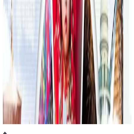
२०२६ जुलाई २३
फिफा विश्वकपमा अस्ट्रेलियाको टोलीका लागि
रणनीति बनाउने नेपाली युवा
२०२६ जुलाई २३
एनपिएल अष्ट्रेलियाको पाँचौं संस्करणमा कृष्ण कार्की
सबैभन्दा महँगा खेलाडी
२०२६ जुलाई १९
डार्विनमा नेपाल फेस्टिभल हुँदै
२०२६ जुन ११
🔥