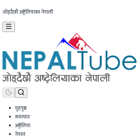
जोड्दैछौ अष्ट्रेलियाका नेपाली
गृहपृष्ठ
समाचार
अष्ट्रेलिया
नेपाल