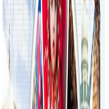
२०२६ जुलाई २४
अन्तर्राष्ट्रिय विद्यार्थी आकर्षित गर्न भिक्टोरियाले बनायो
नयाँ रणनीति
२०२६ जुलाई २३
फिफा विश्वकपमा अस्ट्रेलियाको टोलीका लागि
रणनीति बनाउने नेपाली युवा
२०२६ जुलाई २३
एनपिएल अष्ट्रेलियाको पाँचौं संस्करणमा कृष्ण कार्की
सबैभन्दा महँगा खेलाडी
२०२६ जुलाई १९