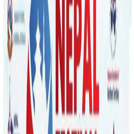
nepaltube
|