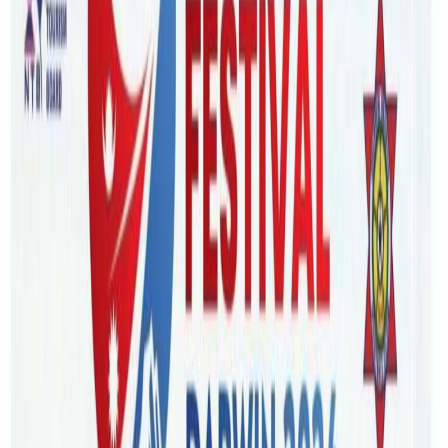
Monday, 2023 September 25 / 4:34 am
अ−
अ
अ+
ब्रिजबेन । अष्ट्रेलियामा बसोबास गर्दैआएका नेपाली समुदाय माझ
चर्चित मल्टी डाईनामिक रियल स्टेटले ब्रिजबेन शहरमा आफ्नो नयाँ