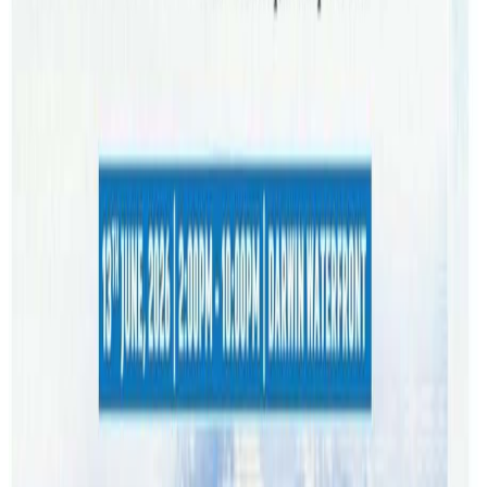
गरिएको शहर भएकाले समेत आफूहरुको रोजाईमा परेको कम्पनीका
कुइन्सल्याण्ड कार्यालयका डाईरेक्टर अशिम कोईरालाले जानकारि
दिनुभयो । लामो समय देखि नेपाली लगायत अष्ट्रेलियामा बसोबास गर्ने
सबैलाई घर खरिद बिक्री तथा भाडामा लिने दिने काममा मल्टि
डाईनामिक सहयोगी बन्दैआएको छ । मल्टि डाईनामिकले ब्रिजबेनसँगै
सिड्नीका चार स्थान, मेलवर्न, क्यानवेरा, एडिलेडमा कार्यालय राखेर
सेवा दिदैआएको छ ।
मल्टि डाईनामिकको शाखा विस्तार कार्यक्रममा एनआरएनए
अन्तर्राष्ट्रिय परिषद सदस्य डा. भरत राज पौडेल, ब्रेकन रिज वार्डका
काउन्सिलर स्यान्डी ल्यान्डर्स, साउथ पोर्ट एमडी किशोर तिवारी, मल्टि
डाईनामिकका सीईओ, एमडी मेघाराज पौडेल, कर्पोरेट कार्यालयका
निर्देशक विष्णु प्रभात, आना इन्घम, मल्टि डाईनामिक कुईन्सल्याण्डका