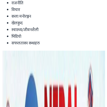
राजनीति
विचार
कला मनोरञ्जन
खेलकुद
स्वास्थ्य/जीवनशैली
भिडियो
सफलताका कथाहरु
Australia
मल्टि डाईनामिक रियल स्टेटको शाखा अब
ब्रिजबेनमा, नेपालीको व्यवसाय मन्त्रीद्धारा
उद्घाटन !