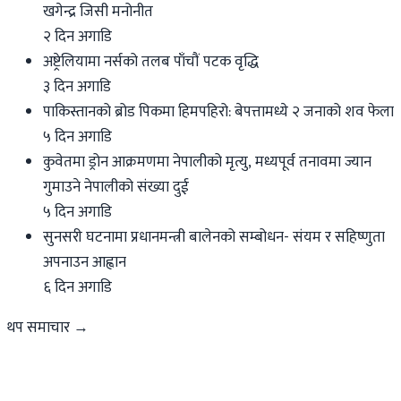
खगेन्द्र जिसी मनोनीत
२ दिन अगाडि
अष्ट्रेलियामा नर्सको तलब पाँचौं पटक वृद्धि
३ दिन अगाडि
पाकिस्तानको ब्रोड पिकमा हिमपहिरो: बेपत्तामध्ये २ जनाको शव फेला
५ दिन अगाडि
कुवेतमा ड्रोन आक्रमणमा नेपालीको मृत्यु, मध्यपूर्व तनावमा ज्यान
गुमाउने नेपालीको संख्या दुई
५ दिन अगाडि
सुनसरी घटनामा प्रधानमन्त्री बालेनको सम्बोधन- संयम र सहिष्णुता
अपनाउन आह्वान
६ दिन अगाडि
थप समाचार →