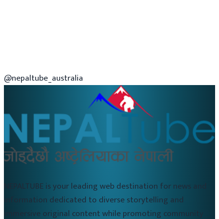
@nepaltube_australia
NEPALTUBE is your leading web destination for news and
information dedicated to diverse storytelling and
immersive original content while promoting community