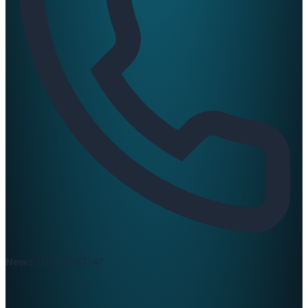
News :
0420397147