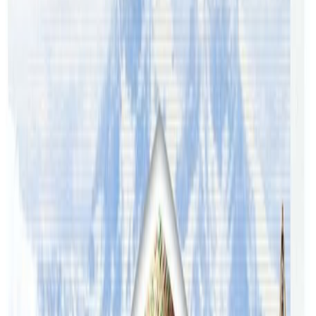
प्रिन्सिपल रमेश पौडेल तथा कम्पनीका मुख्य कार्यालयका प्रतिनिधिसँगै
स्थानीय व्यवसायी तथा सामाजिक अगुवाहरुको उपस्थिति रहेको थियो
। मल्टि डाईनामिकको शाखा ब्रिजबेनमा विस्तार भएसँगै घर खरिद
बिक्री तथा भाडामा लिनदिन नेपाली समूदायसँगै सबैलाई सहज हुने
विश्वास गरिएको छ ।
यस वेवसाइटमा प्रकाशित समाचार, विचार र लेखबारे तपाईंको कुनै
प्रतिक्रिया, गुनासो, सुझाव र सल्लाह छन् भने कृपया हामीलाई निम्न ईमेलमा
पठाउनुहोला । तपाईंको सहयोगले हामीलाई निष्पक्ष र तटस्थ पत्रकारिता गर्न
टेवा पुग्नेछ । सम्पर्क इमेल :
info@nepaltube.com.au
शेयर:
प्रतिक्रिया दिनुहोस
टिप्पणीहरू लोड हुँदैछ…