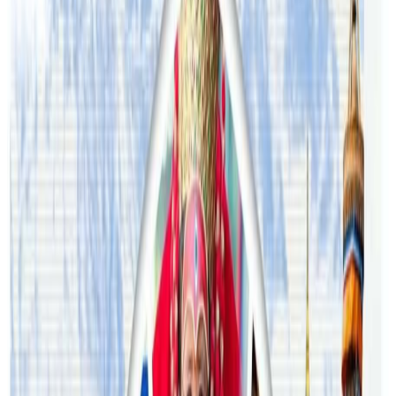
सम्बन्धित समाचार
अष्ट्रेलियामा नर्सको तलब पाँचौं पटक वृद्धि
२०२६ अगस्ट ३
अस्ट्रेलियामा विवाह घट्यो, बढ्यो सम्बन्धविच्छेद
२०२६ जुलाई २९
थापाथलीबाट अष्ट्रेलियाका घरको डिजाइन
२०२६ जुलाई २७
अष्ट्रेलियामा मन्त्रालयका कर्मचारीले भ्रष्टाचार गरेको
भेटिएपछि शिक्षा मन्त्रीले दिइन् राजीनामा