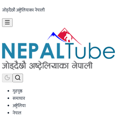
जोड्दैछौ अष्ट्रेलियाका नेपाली
गृहपृष्ठ
समाचार
अष्ट्रेलिया
नेपाल