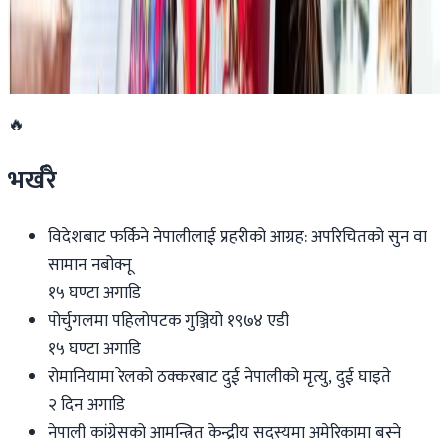
डार्विनमा नेपाल फेस्टिभल हुँदै
२०२६ जुन ११
🔥
भर्खरै
विदेशबाट फर्किने नेपालीलाई प्रहरीको आग्रह: अपरिचितको सुन वा
सामान नबोक्नू
१५ घण्टा अगाडि
पोर्चुगलमा पहिलोपटक गुञ्जियो १९७४ एडी
१५ घण्टा अगाडि
रोमानियामा रेलको ठक्करबाट दुई नेपालीको मृत्यु, दुई घाइते
२ दिन अगाडि
नेपाली कांग्रेसको आमन्त्रित केन्द्रीय सदस्यमा अमेरिकामा बस्ने