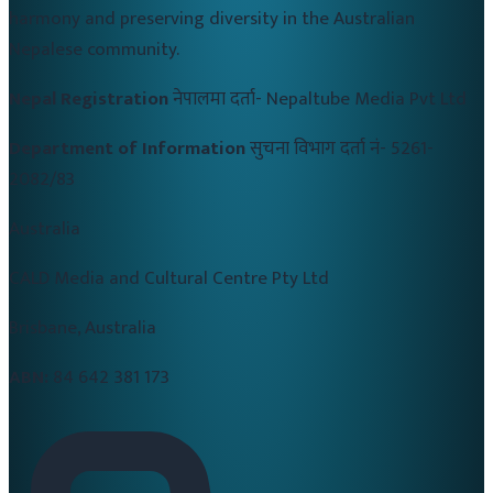
harmony and preserving diversity in the Australian
Nepalese community.
Nepal Registration
नेपालमा दर्ता-
Nepaltube Media Pvt Ltd
Department of Information
सुचना विभाग दर्ता नं-
5261-
2082/83
Australia
CALD Media and Cultural Centre Pty Ltd
Brisbane, Australia
ABN:
84 642 381 173