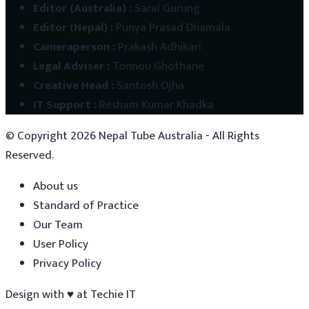
Editor (Australia)
:
Saral Gurung
Editor (Nepal)
:
Punya Prasad Dhamala
Cameraperson
:
Prakash Adhikari
Legal Adviser
:
Tonnou Ghothane
Creative Head
:
Santosh Ojha
IT Support
:
Resham Kumar Khadka
© Copyright
2026
Nepal Tube Australia - All Rights
Reserved.
About us
Standard of Practice
Our Team
User Policy
Privacy Policy
Design with
♥
at
Techie IT