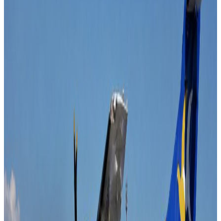
Wednesday, 2025 October 29 / 8:21 pm
अ−
अ
अ+
काठमाडौं । प्रतिनिधिसभा विघटन र प्रधानमन्त्रीमा सुशीला कार्कीको
नियुक्तिविरुद्ध परेका रिटउपर सुनुवाइका लागि संवैधानिक इजलास
गठन भएको छ ।