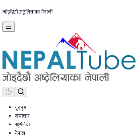
जोड्दैछौ अष्ट्रेलियाका नेपाली
गृहपृष्ठ
समाचार
अष्ट्रेलिया
नेपाल