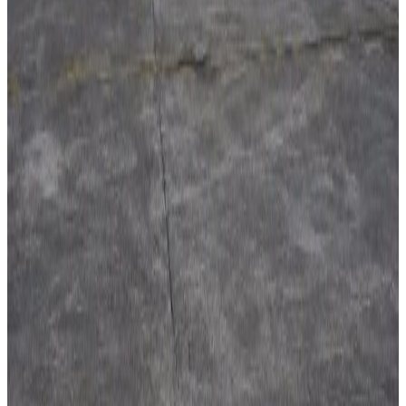
२०२६ अगस्ट ४
सुनसरी घटनामा प्रधानमन्त्री बालेनको सम्बोधन- संयम
र सहिष्णुता अपनाउन आह्वान
२०२६ जुलाई ३१
देशभर तनाव बढिरहेका बेला ९ प्रमुख राजनीतिक
दलहरूको संयुक्त अपिल
२०२६ जुलाई ३०
प्रधानमन्त्री शाहलाई भारतको औपचारिक भ्रमण निम्तो
२०२६ जुलाई २९
बुद्ध एयरले भित्र्यायो नयाँ एटीआर-७२-६०० विमान