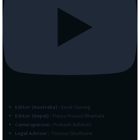
Editor (Australia)
:
Saral Gurung
Editor (Nepal)
:
Punya Prasad Dhamala
Cameraperson
:
Prakash Adhikari
Legal Adviser
:
Tonnou Ghothane