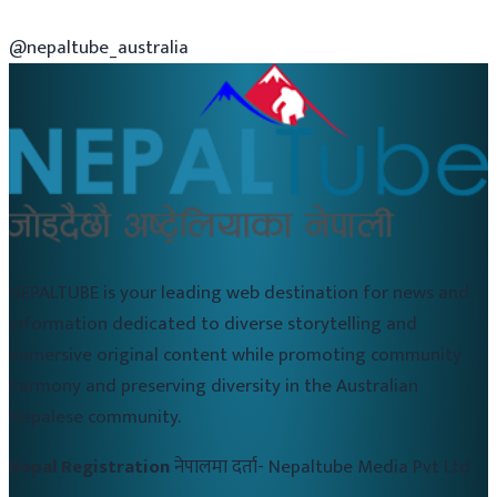
@nepaltube_australia
NEPALTUBE is your leading web destination for news and
information dedicated to diverse storytelling and
immersive original content while promoting community
harmony and preserving diversity in the Australian
Nepalese community.
Nepal Registration
नेपालमा दर्ता-
Nepaltube Media Pvt Ltd