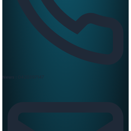
News :
0420397147