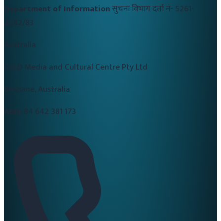
Department of Information
सुचना विभाग दर्ता नं-
5261-
2082/83
Australia
CALD Media and Cultural Centre Pty Ltd
Brisbane, Australia
ABN:
84 642 381 173