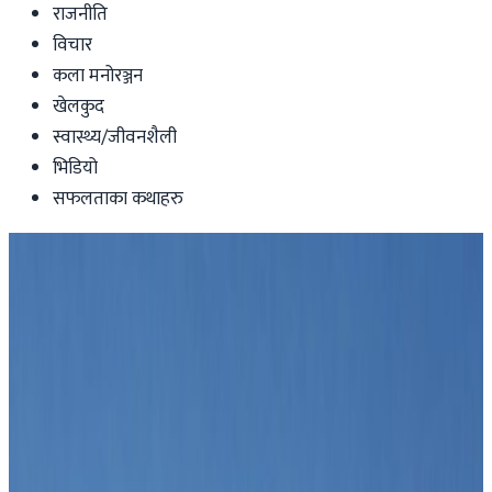
राजनीति
विचार
कला मनोरञ्जन
खेलकुद
स्वास्थ्य/जीवनशैली
भिडियो
सफलताका कथाहरु
Nepal
संसद विघटनविरुद्धका सबै रिट अब संवैधानिक
इजलासमा
Nepal Tube
|