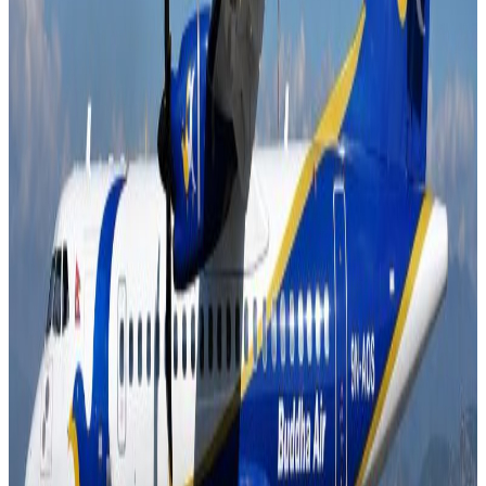
प्रधानन्यायाधीश प्रकाशमान सिंह राउतको नेतृत्वमा गठन भएको
इजलासमा न्यायाधीशहरू सपनाप्रधान मल्ल, कुमार रेग्मी, हरिप्रसाद
फुयाल र मनोजकुमार शर्मा रहनुभएको छ ।प्रतिनिधिसभा
विघटनविरुद्ध सर्वोच्च अदालतमा दर्ता भएका १६ वटा रिटमा
बुधबारदेखि नै एकमुष्टरूपमा प्रारम्भिक सुनुवाइ सुरु भएको छ ।
यस वेवसाइटमा प्रकाशित समाचार, विचार र लेखबारे तपाईंको कुनै
प्रतिक्रिया, गुनासो, सुझाव र सल्लाह छन् भने कृपया हामीलाई निम्न ईमेलमा
पठाउनुहोला । तपाईंको सहयोगले हामीलाई निष्पक्ष र तटस्थ पत्रकारिता गर्न
टेवा पुग्नेछ । सम्पर्क इमेल :
info@nepaltube.com.au
शेयर:
प्रतिक्रिया दिनुहोस