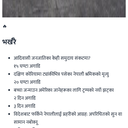
२०२६ जुलाई २९
🔥
भर्खरै
आदिवासी जनजातिका केही समुदाय संकटमा?
१५ घण्टा अगाडि
दक्षिण कोरियामा ट्यांकीभित्र पसेका नेपाली श्रमिकको मृत्यु
२० घण्टा अगाडि
बच्चा जन्माउन अमेरिका जानेहरूका लागि ट्रम्पको नयाँ झट्का
२ दिन अगाडि
३ दिन अगाडि
विदेशबाट फर्किने नेपालीलाई प्रहरीको आग्रह: अपरिचितको सुन वा
सामान नबोक्नू