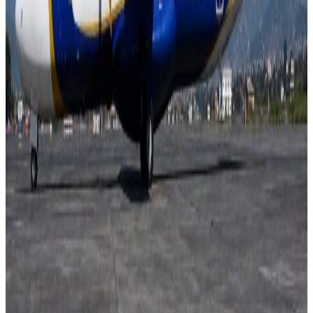
टिप्पणीहरू लोड हुँदैछ…
सम्बन्धित समाचार
आदिवासी जनजातिका केही समुदाय संकटमा?
२०२६ अगस्ट १०
दक्षिण कोरियामा ट्यांकीभित्र पसेका नेपाली श्रमिकको
मृत्यु
२०२६ अगस्ट १०
२०२६ अगस्ट ७
नेपाली कांग्रेसको आमन्त्रित केन्द्रीय सदस्यमा
अमेरिकामा बस्ने खगेन्द्र जिसी मनोनीत