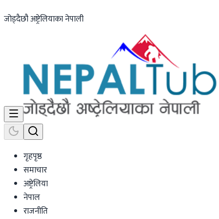
जोड्दैछौ अष्ट्रेलियाका नेपाली
गृहपृष्ठ
समाचार
अष्ट्रेलिया
नेपाल
राजनीति