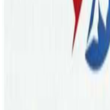
काठमाडौं । परोपकारी संस्था हेल्प नेपाल नेटवर्क HELP NEPAL Net
आपतकालीन राहतकाे क्षेत्रमा काम गरेको छ ।
संस्थाले यस वर्ष सिन्धुपाल्चोकस्थित श्री सिपाटिङघरे संस्कृत मा