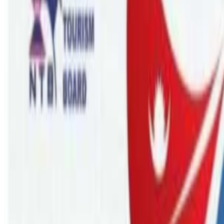
Wednesday, 2025 December 17 / 4:47 pm
अ−
अ
अ+