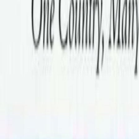
िरिक्त पाठ्यक्रम पुस्तक खरिदमा सहयोग गरेको छ । प्युठान, डोटी, धु