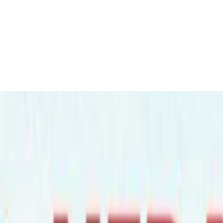
पन्न र विरामीसम्मलाई दरिलो साथ