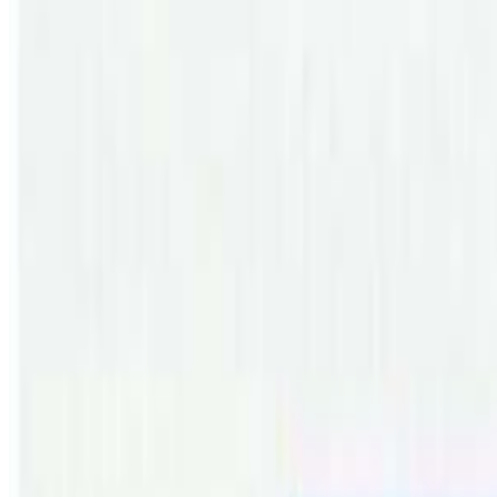
मोंटेसरी केयरटेकरका लागि एक वर्षको तलब सहयोग गरेको छ ।
यस्तै , श्री पञ्चकन्या आधारभूत विद्यालयमा ४ शिक्षकको तलब तथा अत
लगायतका सामग्री वितरण गरेको छ ।