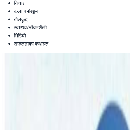
विचार
कला मनोरञ्जन
खेलकुद
स्वास्थ्य/जीवनशैली
भिडियो
सफलताका कथाहरु
Australia
हेल्प नेपालको परोपकारी काम, विद्यार्थीदेखि वि
Nepal Tube
|