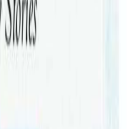
लिखेललगायतका विद्यालयमा ट्र्याकसुट, स्कूल झोला, सुरक्षा प्यानल