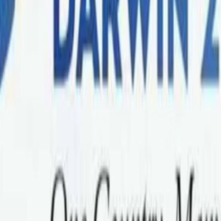
work (HeNN) ले यो वर्ष देशका दुर्गम देखि शहरसम्म विभिन्न समुदाय
ध्यमिक विद्यालयमा पुस्तकालय भवन निर्माण, दोलखाको श्री राजकुलेश्व