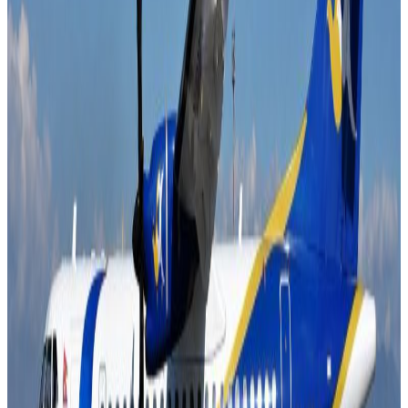
शनिवारका लागि नेपाली कांग्रेस, नेकपा एमाले र नेपाली कम्युनिष्ट
पार्टीका शीर्ष नेताहरुको संयुक्त बैठक आह्वान गर्नुभएको हो ।
आगामी फागुन २१ गते तोकिएको प्रतिनिधिसभा निर्वाचन र यसको
तयारीका सम्बन्धमा छलफल हुने बताइएको छ । सरकारका प्रवक्ता
एवम् सञ्चार तथा सूचनाप्रविधि मन्त्री जगदीश खरेलले आज कांग्रेस
सभापति शेरबहादुर देउवा, एमाले अध्यक्ष केपी शर्मा ओली र नेकपा
संयोजक पुष्पकमल दाहाल प्रचण्डलाई भेटेर संयुक्त बैठकको निम्तो
दिनुभएको छ ।
जेन जि बिद्रोहपछि पहिलो पटक यसअघि राष्ट्रपति रामचन्द्र पौडेलले
प्रधानमन्त्री कार्की समेतको सहभागितामा प्रमुख तीन दलका शीर्ष
नेताहरुसँग शीतलनिवासमा छलफल गर्नुभएको थियो । उक्त भेटमा
समेत निर्वाचन र पछिल्लो घटनाक्रम बारे छलफल भएको थियो ।