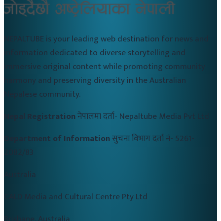
NEPALTUBE is your leading web destination for news and
information dedicated to diverse storytelling and
immersive original content while promoting community
harmony and preserving diversity in the Australian
Nepalese community.
Nepal Registration
नेपालमा दर्ता-
Nepaltube Media Pvt Ltd
Department of Information
सुचना विभाग दर्ता नं-
5261-
2082/83
Australia
CALD Media and Cultural Centre Pty Ltd
Brisbane, Australia