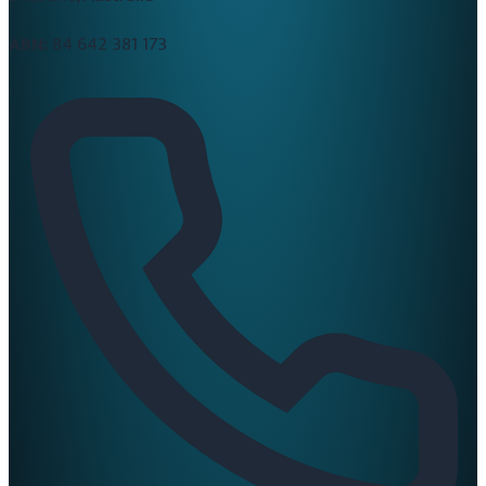
ABN:
84 642 381 173