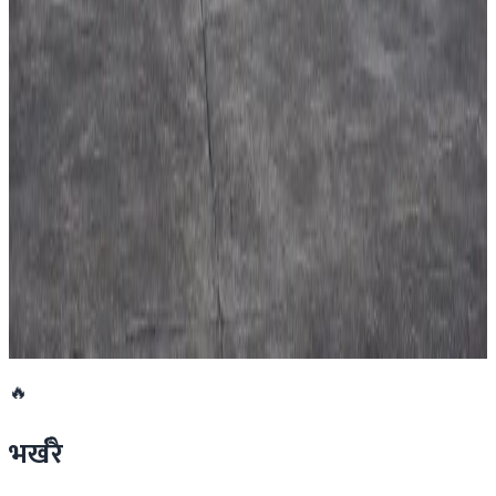
देशभर तनाव बढिरहेका बेला ९ प्रमुख राजनीतिक
दलहरूको संयुक्त अपिल
२०२६ जुलाई ३०
प्रधानमन्त्री शाहलाई भारतको औपचारिक भ्रमण निम्तो
२०२६ जुलाई २९
बुद्ध एयरले भित्र्यायो नयाँ एटीआर-७२-६०० विमान
२०२६ जुलाई २९
🔥
भर्खरै