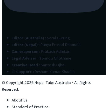
Editor (Australia)
:
Saral Gurung
Editor (Nepal)
:
Punya Prasad Dhamala
Cameraperson
:
Prakash Adhikari
Legal Adviser
:
Tonnou Ghothane
Creative Head
:
Santosh Ojha
IT Support
:
Resham Kumar Khadka
© Copyright
2026
Nepal Tube Australia - All Rights
Reserved.
About us
Standard of Practice