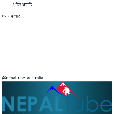
६ दिन अगाडि
थप समाचार →
@nepaltube_australia