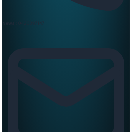
News :
0420397147