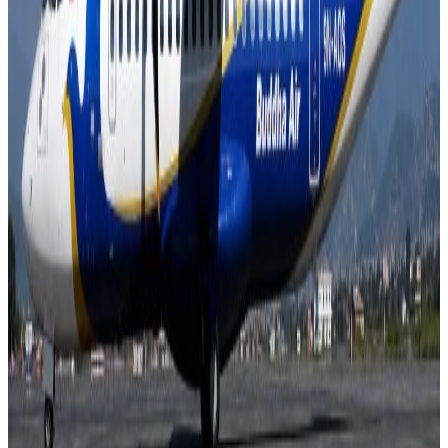
यस वेवसाइटमा प्रकाशित समाचार, विचार र लेखबारे तपाईंको कुनै
प्रतिक्रिया, गुनासो, सुझाव र सल्लाह छन् भने कृपया हामीलाई निम्न ईमेलमा
पठाउनुहोला । तपाईंको सहयोगले हामीलाई निष्पक्ष र तटस्थ पत्रकारिता गर्न
टेवा पुग्नेछ । सम्पर्क इमेल :
info@nepaltube.com.au
शेयर:
प्रतिक्रिया दिनुहोस
टिप्पणीहरू लोड हुँदैछ…
सम्बन्धित समाचार
आदिवासी जनजातिका केही समुदाय संकटमा?
२०२६ अगस्ट १०