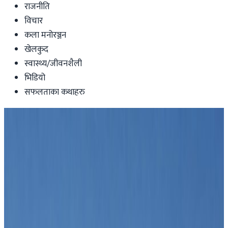
राजनीति
विचार
कला मनोरञ्जन
खेलकुद
स्वास्थ्य/जीवनशैली
भिडियो
सफलताका कथाहरु
Nepal
प्रधानमन्त्री कार्कीले बोलाउनुभयो प्रमुख तीन
दलका शीर्ष नेताको बैठक
Nepal Tube
|