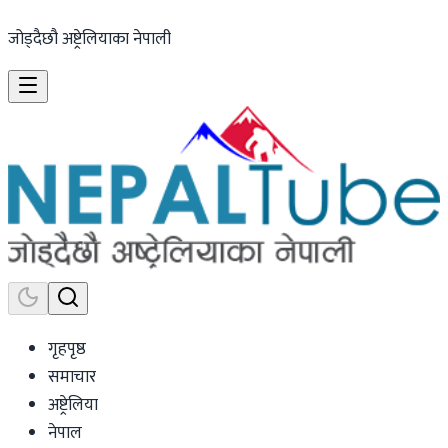
जोड्दैछौ अष्ट्रेलियाका नेपाली
गृहपृष्ठ
समाचार
अष्ट्रेलिया
नेपाल