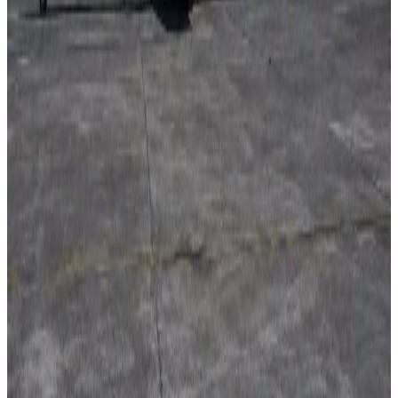
दक्षिण कोरियामा ट्यांकीभित्र पसेका नेपाली श्रमिकको
मृत्यु
२०२६ अगस्ट १०
२०२६ अगस्ट ७
नेपाली कांग्रेसको आमन्त्रित केन्द्रीय सदस्यमा
अमेरिकामा बस्ने खगेन्द्र जिसी मनोनीत
२०२६ अगस्ट ४
सुनसरी घटनामा प्रधानमन्त्री बालेनको सम्बोधन- संयम
र सहिष्णुता अपनाउन आह्वान
२०२६ जुलाई ३१