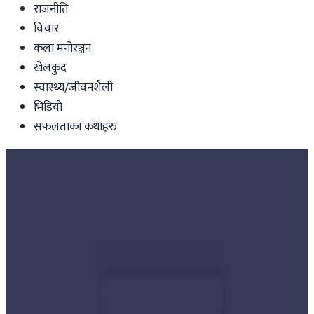
राजनीति
विचार
कला मनोरञ्जन
खेलकुद
स्वास्थ्य/जीवनशैली
भिडियो
सफलताका कथाहरु
Nepal
सौराहामा हात्ती महोत्सव, फुटबल खेल्दै हात्तीहरु
Nepal Tube
|