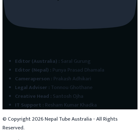
Editor (Australia)
:
Saral Gurung
Editor (Nepal)
:
Punya Prasad Dhamala
Cameraperson
:
Prakash Adhikari
Legal Adviser
:
Tonnou Ghothane
Creative Head
:
Santosh Ojha
IT Support
:
Resham Kumar Khadka
© Copyright
2026
Nepal Tube Australia - All Rights
Reserved.