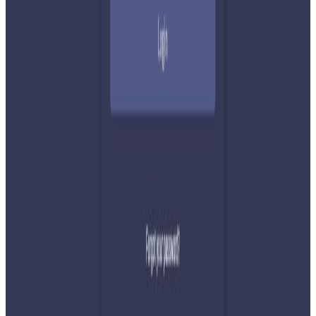
नेपाली कांग्रेसको आमन्त्रित केन्द्रीय सदस्यमा
अमेरिकामा बस्ने खगेन्द्र जिसी मनोनीत
२०२६ अगस्ट ४
सुनसरी घटनामा प्रधानमन्त्री बालेनको सम्बोधन- संयम
र सहिष्णुता अपनाउन आह्वान
२०२६ जुलाई ३१
देशभर तनाव बढिरहेका बेला ९ प्रमुख राजनीतिक
दलहरूको संयुक्त अपिल
२०२६ जुलाई ३०
प्रधानमन्त्री शाहलाई भारतको औपचारिक भ्रमण निम्तो