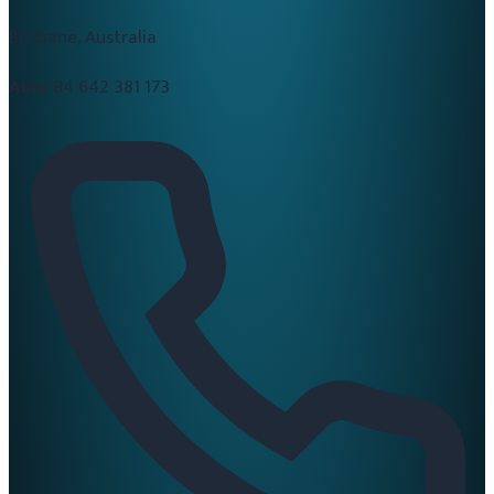
Brisbane, Australia
ABN:
84 642 381 173