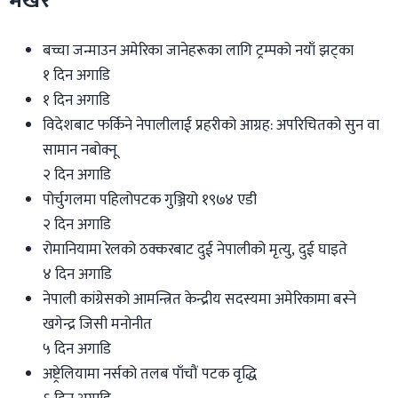
भर्खरै
बच्चा जन्माउन अमेरिका जानेहरूका लागि ट्रम्पको नयाँ झट्का
१ दिन अगाडि
१ दिन अगाडि
विदेशबाट फर्किने नेपालीलाई प्रहरीको आग्रह: अपरिचितको सुन वा
सामान नबोक्नू
२ दिन अगाडि
पोर्चुगलमा पहिलोपटक गुञ्जियो १९७४ एडी
२ दिन अगाडि
रोमानियामा रेलको ठक्करबाट दुई नेपालीको मृत्यु, दुई घाइते
४ दिन अगाडि
नेपाली कांग्रेसको आमन्त्रित केन्द्रीय सदस्यमा अमेरिकामा बस्ने
खगेन्द्र जिसी मनोनीत
५ दिन अगाडि
अष्ट्रेलियामा नर्सको तलब पाँचौं पटक वृद्धि