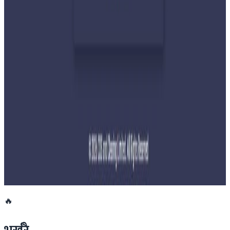
२०२६ जुलाई २९
बुद्ध एयरले भित्र्यायो नयाँ एटीआर-७२-६०० विमान
२०२६ जुलाई २९
नेपालमा महिला विदेशी पर्यटकको आकर्षण बढ्दो
२०२६ जुलाई २७
साउन १५ गतेभित्र भित्र शुल्क नबुझाए डिम्याट खाता
रोक्का हुने
२०२६ जुलाई २७
🔥