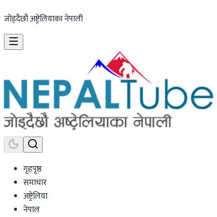
जोड्दैछौ अष्ट्रेलियाका नेपाली
गृहपृष्ठ
समाचार
अष्ट्रेलिया
नेपाल