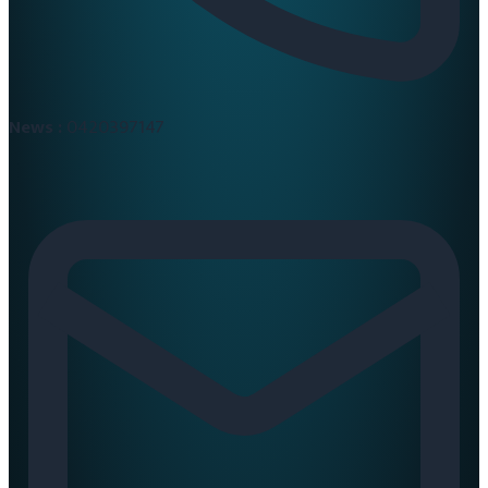
News :
0420397147