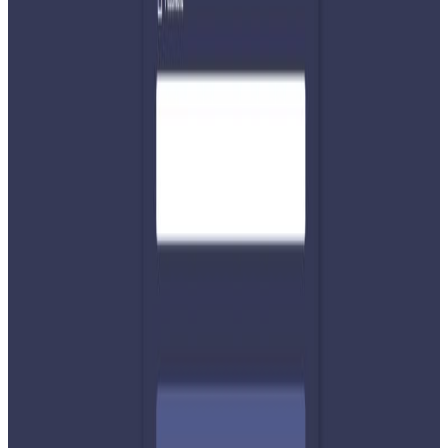
महोत्सव आयोजना गर्ने गरिएको छ ।
यस वेवसाइटमा प्रकाशित समाचार, विचार र लेखबारे तपाईंको कुनै
प्रतिक्रिया, गुनासो, सुझाव र सल्लाह छन् भने कृपया हामीलाई निम्न ईमेलमा
पठाउनुहोला । तपाईंको सहयोगले हामीलाई निष्पक्ष र तटस्थ पत्रकारिता गर्न
टेवा पुग्नेछ । सम्पर्क इमेल :
info@nepaltube.com.au
शेयर:
प्रतिक्रिया दिनुहोस
टिप्पणीहरू लोड हुँदैछ…
सम्बन्धित समाचार
२०२६ अगस्ट ७