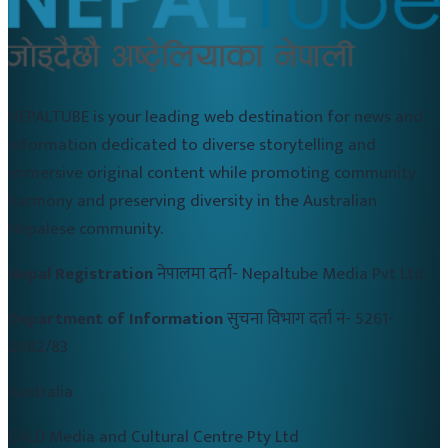
NEPALTUBE is your leading web destination for news and
information dedicated to diverse storytelling and
immersive original content while promoting community
harmony and preserving diversity in the Australian
Nepalese community.
Nepal Registration
नेपालमा दर्ता-
Nepaltube Media Pvt Ltd
Department of Information
सुचना विभाग दर्ता नं-
5261-
2082/83
Australia
CALD Media and Cultural Centre Pty Ltd