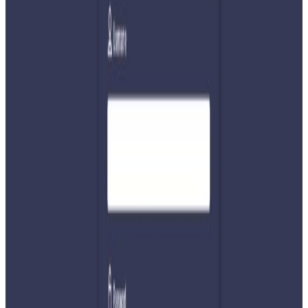
शुक्रबारदेखि सुरु भएको फुटबल भोलि सकिनेछ । शनिबार (आज)
सेमीफाइनलका खेल भएका छन् । भोलि आइतबार फाइनल खेल
हुनेछ ।
यसअघि हात्तीको ब्युटी पेजेन्टमा ४० वर्षकी पुनम कली २५० अंक
ल्याएर प्रथम हुँदा, २० वर्षकी द्वितीय र ३५ वर्षकी चम्पा कली तृतिय
भएका थिए ।
यसैगरी विभिन्न प्रतियोगितासहित हरेक वर्ष उत्सवका रुपमा हात्ती