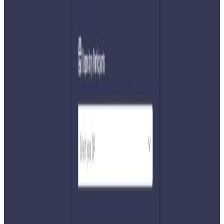
अ−
अ
अ+
काठमाडौं । चितवनको सौराहामा जारी १९ औं हात्ती महोत्सव अन्तर्गत
हात्ती फुटबल प्रतियोगिता चलिरहेको छ ।