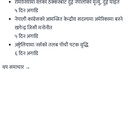
रोमानियामा रेलको ठक्करबाट दुई नेपालीको मृत्यु, दुई घाइते
५ दिन अगाडि
नेपाली कांग्रेसको आमन्त्रित केन्द्रीय सदस्यमा अमेरिकामा बस्ने
खगेन्द्र जिसी मनोनीत
५ दिन अगाडि
अष्ट्रेलियामा नर्सको तलब पाँचौं पटक वृद्धि
६ दिन अगाडि
थप समाचार →