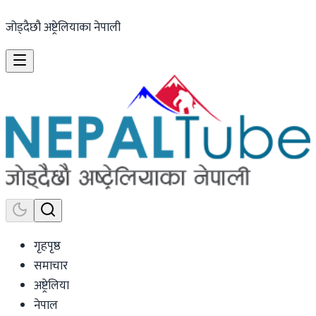
जोड्दैछौ अष्ट्रेलियाका नेपाली
गृहपृष्ठ
समाचार
अष्ट्रेलिया
नेपाल