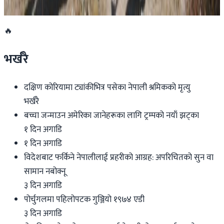
२०२६ जुलाई २७
🔥
भर्खरै
दक्षिण कोरियामा ट्यांकीभित्र पसेका नेपाली श्रमिकको मृत्यु
भर्खरै
बच्चा जन्माउन अमेरिका जानेहरूका लागि ट्रम्पको नयाँ झट्का
१ दिन अगाडि
१ दिन अगाडि
विदेशबाट फर्किने नेपालीलाई प्रहरीको आग्रह: अपरिचितको सुन वा
सामान नबोक्नू
३ दिन अगाडि
पोर्चुगलमा पहिलोपटक गुञ्जियो १९७४ एडी
३ दिन अगाडि