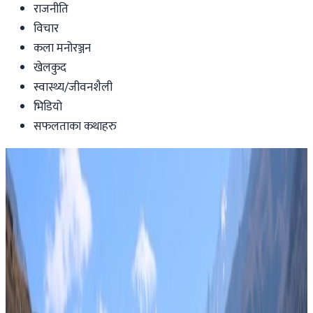
राजनीति
विचार
कला मनोरञ्जन
खेलकुद
स्वास्थ्य/जीवनशैली
भिडियो
सफलताका कथाहरु
Nepal
प्रधानमन्त्रीसँग भेटवार्ता: निर्वाचनमा जान प्रमुख
राजनीतिक दलहरु तयार
Nepal Tube
|