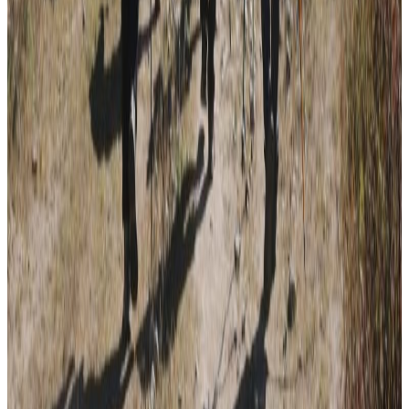
२०२६ जुलाई ३१
देशभर तनाव बढिरहेका बेला ९ प्रमुख राजनीतिक
दलहरूको संयुक्त अपिल
२०२६ जुलाई ३०
प्रधानमन्त्री शाहलाई भारतको औपचारिक भ्रमण निम्तो
२०२६ जुलाई २९
बुद्ध एयरले भित्र्यायो नयाँ एटीआर-७२-६०० विमान
२०२६ जुलाई २९
नेपालमा महिला विदेशी पर्यटकको आकर्षण बढ्दो