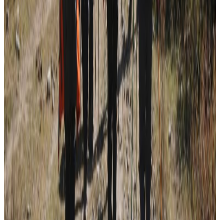
सम्बन्धित समाचार
दक्षिण कोरियामा ट्यांकीभित्र पसेका नेपाली श्रमिकको
मृत्यु
२०२६ अगस्ट १०
२०२६ अगस्ट ७
नेपाली कांग्रेसको आमन्त्रित केन्द्रीय सदस्यमा
अमेरिकामा बस्ने खगेन्द्र जिसी मनोनीत
२०२६ अगस्ट ४
सुनसरी घटनामा प्रधानमन्त्री बालेनको सम्बोधन- संयम
र सहिष्णुता अपनाउन आह्वान