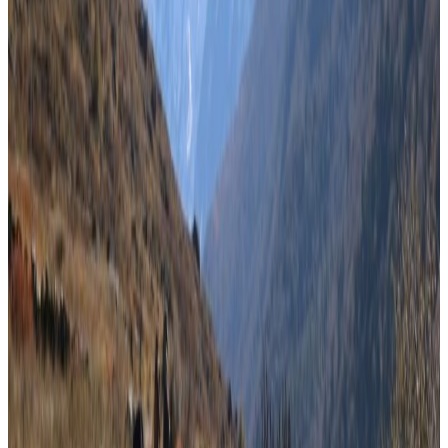
Sunday, 2025 December 28 / 12:22 am
अ−
अ
अ+
काठमाडौं । सरकारले घोषणा गरेको फागुन २१ गतेको निर्वाचनमा
सहभागी हुन प्रमुख राजनीतिक दलहरु तयार देखिएका छन् । शनिबार