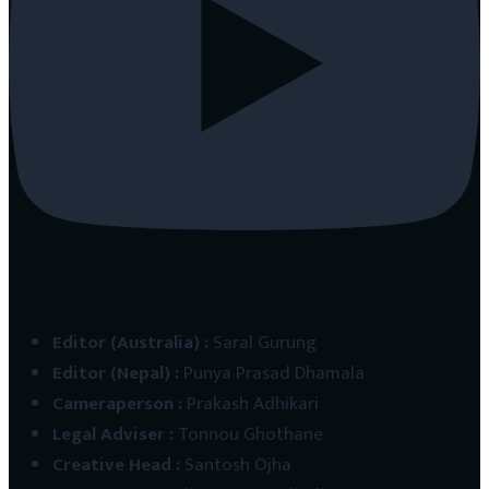
Editor (Australia)
:
Saral Gurung
Editor (Nepal)
:
Punya Prasad Dhamala
Cameraperson
:
Prakash Adhikari
Legal Adviser
:
Tonnou Ghothane
Creative Head
:
Santosh Ojha