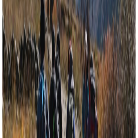
प्रधानमन्त्री सुशीला कार्कीले बालुवाटारमा बोलाएको बैठकमा प्रमुख
तीन दलका शीर्ष नेताहरुले निर्वाचनमा जाने प्रतिबद्धता व्यक्त
गर्नुभएको हो ।
बैठकपछि नेपाली कांग्रेसका सभापति एवं पूर्वप्रधानमन्त्री शेरबहादुर
देउवाले सबै राजनीतिक दल चुनावमा जान तयार भएको बताउनुभयो ।
निर्वाचन भयरहित बनाउन सरकारले भरपर्दो सुरक्षाको वातावरण
मिलाउनुपर्ने धारणा नेताहरूको रहेको छ । प्रधानमन्त्रीसँगको बैठकमा
नेपाली कांग्रेसका सभापति शेरबहादुर देउवा, नेकपा एमालेका अध्यक्ष
एवं पूर्वप्रधानमन्त्री केपी शर्मा ओली, नेपाली कम्युनिस्ट पार्टीका
संयोजक पुष्पकमल दाहाल प्रचण्डले निर्वाचनमा सहभागी हुने
प्रतिबद्धता व्यक्त गर्नुभएको बताइएको छ । वैठकमा सहज वातावरण
बनेमा चुनावमा जानसकिने एमाले अध्यक्ष ओलीले समेत बताउनुभएको
छ ।