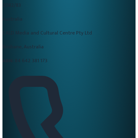
2082/83
Australia
CALD Media and Cultural Centre Pty Ltd
Brisbane, Australia
ABN:
84 642 381 173