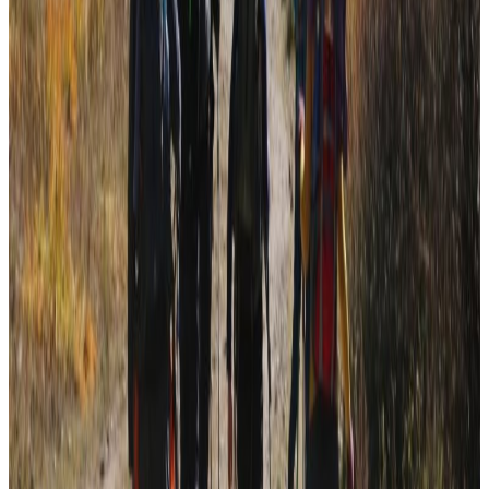
प्रधानमन्त्रीसहित तीन दलका शीर्ष नेताहरूसँग बालुवाटारमा भएको
छलफलपछि सञ्चारमन्त्री जगदीश खरेलले चुनावको वातावरण
बनाउनको लागि पूर्वप्रधानमन्त्री ओलीको स्थान हद हटाउन सरकार
तयार रहेको संकेत गर्नुभएको छ ।
यस वेवसाइटमा प्रकाशित समाचार, विचार र लेखबारे तपाईंको कुनै
प्रतिक्रिया, गुनासो, सुझाव र सल्लाह छन् भने कृपया हामीलाई निम्न ईमेलमा
पठाउनुहोला । तपाईंको सहयोगले हामीलाई निष्पक्ष र तटस्थ पत्रकारिता गर्न
टेवा पुग्नेछ । सम्पर्क इमेल :
info@nepaltube.com.au
शेयर:
प्रतिक्रिया दिनुहोस
टिप्पणीहरू लोड हुँदैछ…