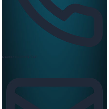
News :
0420397147