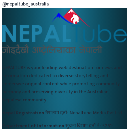
@nepaltube_australia
NEPALTUBE is your leading web destination for news and
information dedicated to diverse storytelling and
immersive original content while promoting community
harmony and preserving diversity in the Australian
Nepalese community.
Nepal Registration
नेपालमा दर्ता-
Nepaltube Media Pvt Ltd
Department of Information
सुचना विभाग दर्ता नं-
5261-