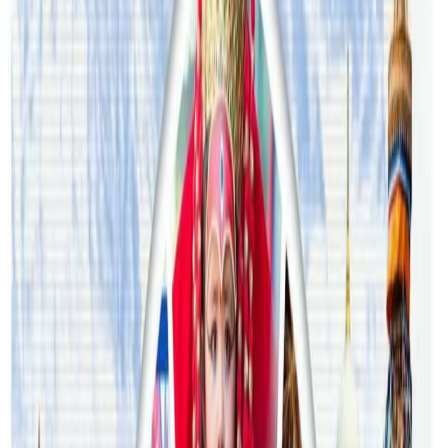
२०२६ अगस्ट ३
अस्ट्रेलियामा विवाह घट्यो, बढ्यो सम्बन्धविच्छेद
२०२६ जुलाई २९
थापाथलीबाट अष्ट्रेलियाका घरको डिजाइन
२०२६ जुलाई २७
अष्ट्रेलियामा मन्त्रालयका कर्मचारीले भ्रष्टाचार गरेको
भेटिएपछि शिक्षा मन्त्रीले दिइन् राजीनामा
२०२६ जुलाई २४
अन्तर्राष्ट्रिय विद्यार्थी आकर्षित गर्न भिक्टोरियाले बनायो
नयाँ रणनीति