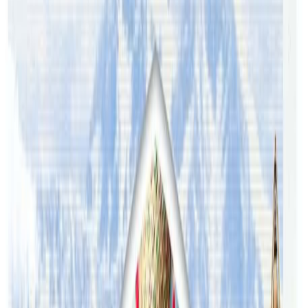
यस वेवसाइटमा प्रकाशित समाचार, विचार र लेखबारे तपाईंको कुनै
प्रतिक्रिया, गुनासो, सुझाव र सल्लाह छन् भने कृपया हामीलाई निम्न ईमेलमा
पठाउनुहोला । तपाईंको सहयोगले हामीलाई निष्पक्ष र तटस्थ पत्रकारिता गर्न
टेवा पुग्नेछ । सम्पर्क इमेल :
info@nepaltube.com.au
शेयर:
प्रतिक्रिया दिनुहोस
टिप्पणीहरू लोड हुँदैछ…
सम्बन्धित समाचार
अष्ट्रेलियामा नर्सको तलब पाँचौं पटक वृद्धि