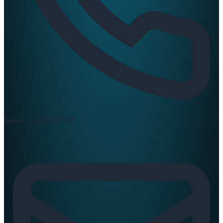
News :
0420397147