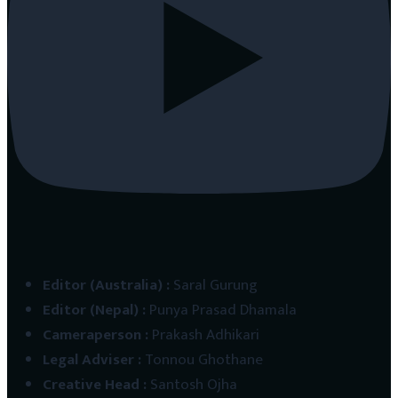
Editor (Australia)
:
Saral Gurung
Editor (Nepal)
:
Punya Prasad Dhamala
Cameraperson
:
Prakash Adhikari
Legal Adviser
:
Tonnou Ghothane
Creative Head
:
Santosh Ojha