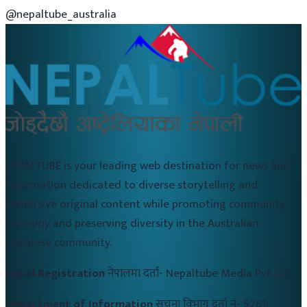
@nepaltube_australia
NEPALTUBE is your leading web destination for news and
information dedicated to diverse storytelling and
immersive original content while promoting community
harmony and preserving diversity in the Australian
Nepalese community.
Nepal Registration
नेपालमा दर्ता-
Nepaltube Media Pvt Ltd
Department of Information
सुचना विभाग दर्ता नं-
5261-