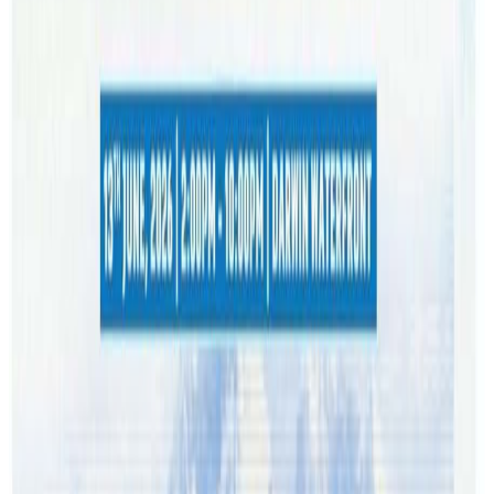
कलाकारहरूको सहभागिता रहनेछ। धार्मिक महोत्सवको प्रमुख उद्देश्य
कथा प्रवचनसँगै भजन–कीर्तन, सांस्कृतिक प्रस्तुति र धार्मिक
संवादमार्फत सनातन हिन्दू धर्मको संरक्षण र वैदिक संस्कृतिको प्रवर्द्धन
गर्नु रहेको योगी नरहरिनाथ वैदिक सनातन हिन्दू संस्कार प्रतिष्ठान तथा
अष्ट्रेलिया फाउन्डेसनका अध्यक्ष नारायण शास्त्री पन्थीले जानकारि
दिनुभएको छ ।
महासत्संग प्रवासी नेपाली तथा हिन्दू समुदायका लागि धर्म, संस्कार र
सांस्कृतिक पहिचानलाई जीवन्त राख्ने एक महत्वपूर्ण अभियान भएको र
यसलाई निरन्तरता दिने जनाइएको छ । प्रतिष्ठान र अष्ट्रेलिया
फाउन्डेसनको संयुक्त आयोजनामा हुने महोत्सवले अष्ट्रेलियामा रहेका
नेपाली, भारतीय तथा अन्य हिन्दू समुदायबीच धार्मिक एकता,
सांस्कृतिक चेतना र आपसी सद्भावलाई अझ मजबुत बनाउने विश्वास
लिइएको छ।