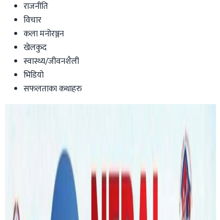
राजनीति
विचार
कला मनोरञ्जन
खेलकुद
स्वास्थ्य/जीवनशैली
भिडियो
सफलताका कथाहरु
Australia
अष्ट्रेलियाको सिड्नीमा जनवरी २ देखी ‘धर्म
जागरण महासत्संग’ महोत्सव
Nepal Tube
|