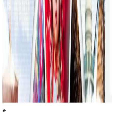
२०२६ जुलाई २३
फिफा विश्वकपमा अस्ट्रेलियाको टोलीका लागि
रणनीति बनाउने नेपाली युवा
२०२६ जुलाई २३
एनपिएल अष्ट्रेलियाको पाँचौं संस्करणमा कृष्ण कार्की
सबैभन्दा महँगा खेलाडी
२०२६ जुलाई १९
डार्विनमा नेपाल फेस्टिभल हुँदै
२०२६ जुन ११
🔥