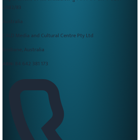
2082/83
Australia
CALD Media and Cultural Centre Pty Ltd
Brisbane, Australia
ABN:
84 642 381 173