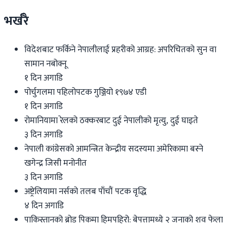
भर्खरै
विदेशबाट फर्किने नेपालीलाई प्रहरीको आग्रह: अपरिचितको सुन वा
सामान नबोक्नू
१ दिन अगाडि
पोर्चुगलमा पहिलोपटक गुञ्जियो १९७४ एडी
१ दिन अगाडि
रोमानियामा रेलको ठक्करबाट दुई नेपालीको मृत्यु, दुई घाइते
३ दिन अगाडि
नेपाली कांग्रेसको आमन्त्रित केन्द्रीय सदस्यमा अमेरिकामा बस्ने
खगेन्द्र जिसी मनोनीत
३ दिन अगाडि
अष्ट्रेलियामा नर्सको तलब पाँचौं पटक वृद्धि
४ दिन अगाडि
पाकिस्तानको ब्रोड पिकमा हिमपहिरो: बेपत्तामध्ये २ जनाको शव फेला