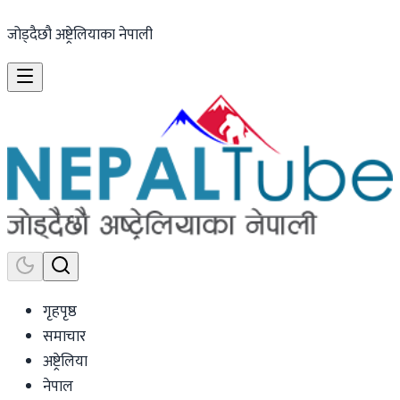
जोड्दैछौ अष्ट्रेलियाका नेपाली
गृहपृष्ठ
समाचार
अष्ट्रेलिया
नेपाल