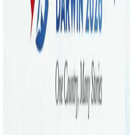
महासत्संग’ धार्मिक–सांस्कृतिक महोत्सव आयोजना हुने भएको छ ।
सिड्नीस्थित ग्रान्ड प्यालेस रिसेप्सनमा आयोजना हुने धार्मिक
महोत्सवमा अन्तर्राष्ट्रिय ख्यातिप्राप्त कथा वाचिका राधिका दासी जीको
विशेष कथा प्रवचन रहनेछ।
जनवरी २, ३ र ४ तारिखमा तीन दिनसम्म सञ्चालन हुने धार्मिक–
सांस्कृतिक महोत्सवको शुभारम्भ सनातन हिन्दू परम्परा र संस्कारलाई
जीवन्त बनाउने कलश यात्राबाट गरिने आयोजकले जानएको छ ।
कलश यात्रा 45 Macquarie Rd, Auburn बाट बिहान ९:३० बजे सुरु
हुनेछ।
कार्यक्रममा गुरु डा. भोलानाथ योगी, आचार्य राजन शर्मालगायत नेपाल
तथा अष्ट्रेलियाका प्रतिष्ठित धार्मिक विद्वान, साधक तथा भजन–कीर्तन