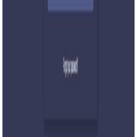
र सहिष्णुता अपनाउन आह्वान
२०२६ जुलाई ३१
देशभर तनाव बढिरहेका बेला ९ प्रमुख राजनीतिक
दलहरूको संयुक्त अपिल
२०२६ जुलाई ३०
प्रधानमन्त्री शाहलाई भारतको औपचारिक भ्रमण निम्तो
२०२६ जुलाई २९
बुद्ध एयरले भित्र्यायो नयाँ एटीआर-७२-६०० विमान
२०२६ जुलाई २९