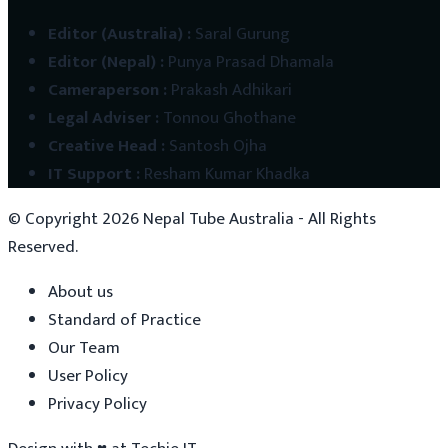
Editor (Australia)
:
Saral Gurung
Editor (Nepal)
:
Punya Prasad Dhamala
Cameraperson
:
Prakash Adhikari
Legal Adviser
:
Tonnou Ghothane
Creative Head
:
Santosh Ojha
IT Support
:
Resham Kumar Khadka
© Copyright
2026
Nepal Tube Australia - All Rights
Reserved.
About us
Standard of Practice
Our Team
User Policy
Privacy Policy