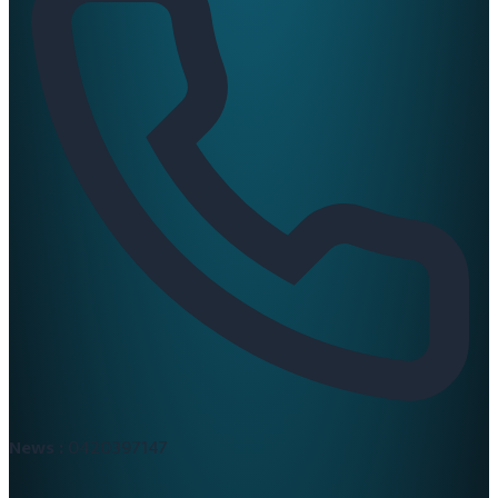
News :
0420397147