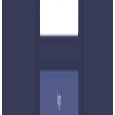
शेयर:
प्रतिक्रिया दिनुहोस
टिप्पणीहरू लोड हुँदैछ…
सम्बन्धित समाचार
२०२६ अगस्ट ७
नेपाली कांग्रेसको आमन्त्रित केन्द्रीय सदस्यमा
अमेरिकामा बस्ने खगेन्द्र जिसी मनोनीत
२०२६ अगस्ट ४
सुनसरी घटनामा प्रधानमन्त्री बालेनको सम्बोधन- संयम