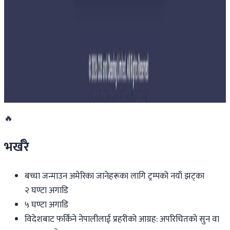
नेपालमा महिला विदेशी पर्यटकको आकर्षण बढ्दो
२०२६ जुलाई २७
साउन १५ गतेभित्र भित्र शुल्क नबुझाए डिम्याट खाता
रोक्का हुने
२०२६ जुलाई २७
🔥
भर्खरै
बच्चा जन्माउन अमेरिका जानेहरूका लागि ट्रम्पको नयाँ झट्का
२ घण्टा अगाडि
५ घण्टा अगाडि
विदेशबाट फर्किने नेपालीलाई प्रहरीको आग्रह: अपरिचितको सुन वा