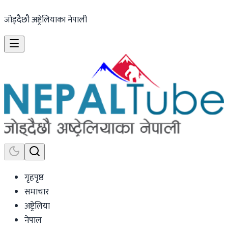
जोड्दैछौ अष्ट्रेलियाका नेपाली
गृहपृष्ठ
समाचार
अष्ट्रेलिया
नेपाल