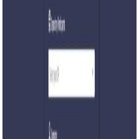
Monday, 2026 February 23 / 11:16 am
अ−
अ
अ+
काठमाडौं । पोखराबाट काठमाडौँ आउँदै गरेको यात्रुवाहक बस
धादिङमा दुर्घटना हुँदा १७ जनाको ज्यान गएको छ ।
ग१ख १४२१ नम्बरको बस दुर्घटनामा परेर घाइते भएका २४ जनालाई