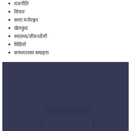
राजनीति
विचार
कला मनोरञ्जन
खेलकुद
स्वास्थ्य/जीवनशैली
भिडियो
सफलताका कथाहरु
Nepal
पोखराबाट काठमाडौँ आउँदै गरेको बस दुर्घटना,
१७ जनाको मृत्यु,२४ घाइते
Nepal Tube
|