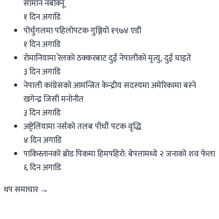
सामान नबोक्नू
१ दिन अगाडि
पोर्चुगलमा पहिलोपटक गुञ्जियो १९७४ एडी
१ दिन अगाडि
रोमानियामा रेलको ठक्करबाट दुई नेपालीको मृत्यु, दुई घाइते
३ दिन अगाडि
नेपाली कांग्रेसको आमन्त्रित केन्द्रीय सदस्यमा अमेरिकामा बस्ने
खगेन्द्र जिसी मनोनीत
३ दिन अगाडि
अष्ट्रेलियामा नर्सको तलब पाँचौं पटक वृद्धि
४ दिन अगाडि
पाकिस्तानको ब्रोड पिकमा हिमपहिरो: बेपत्तामध्ये २ जनाको शव फेला
६ दिन अगाडि
थप समाचार →