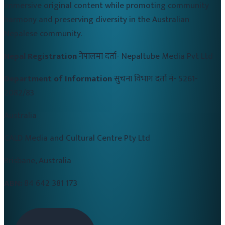
immersive original content while promoting community
harmony and preserving diversity in the Australian
Nepalese community.
Nepal Registration
नेपालमा दर्ता-
Nepaltube Media Pvt Ltd
Department of Information
सुचना विभाग दर्ता नं-
5261-
2082/83
Australia
CALD Media and Cultural Centre Pty Ltd
Brisbane, Australia
ABN:
84 642 381 173