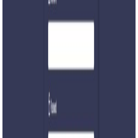
उद्दार गरेर उपचारका लागि विभिन्न अस्पताल लगिएको छ । प्रहरीका
अनुसार बस बिहान करिब १ः३० बजे धादिङको बेनिघाट रोराङ
गाउँपालिका–५ भैँसीगौडास्थित पृथ्वी लोकमार्गबाट त्रिशूली नदीमा
खसेको हो ।
दुर्घटना लगत्तै शसस्त्र प्रहरीको गोताखोरसहितको टोलीले
घटनास्थलमा पुगेर उद्दार गरेको थियो । दुर्घटनाको कारण भने खुल्न
बाँकी छ ।
यस वेवसाइटमा प्रकाशित समाचार, विचार र लेखबारे तपाईंको कुनै
प्रतिक्रिया, गुनासो, सुझाव र सल्लाह छन् भने कृपया हामीलाई निम्न ईमेलमा
पठाउनुहोला । तपाईंको सहयोगले हामीलाई निष्पक्ष र तटस्थ पत्रकारिता गर्न
टेवा पुग्नेछ । सम्पर्क इमेल :
info@nepaltube.com.au