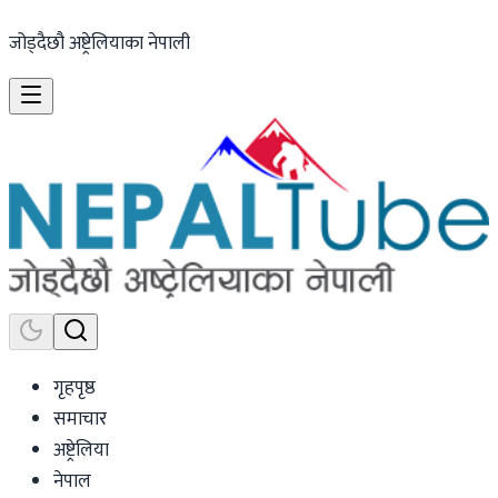
जोड्दैछौ अष्ट्रेलियाका नेपाली
गृहपृष्ठ
समाचार
अष्ट्रेलिया
नेपाल