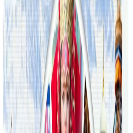
२०२६ जुलाई २९
थापाथलीबाट अष्ट्रेलियाका घरको डिजाइन
२०२६ जुलाई २७
अष्ट्रेलियामा मन्त्रालयका कर्मचारीले भ्रष्टाचार गरेको
भेटिएपछि शिक्षा मन्त्रीले दिइन् राजीनामा
२०२६ जुलाई २४
अन्तर्राष्ट्रिय विद्यार्थी आकर्षित गर्न भिक्टोरियाले बनायो
नयाँ रणनीति
२०२६ जुलाई २३
फिफा विश्वकपमा अस्ट्रेलियाको टोलीका लागि