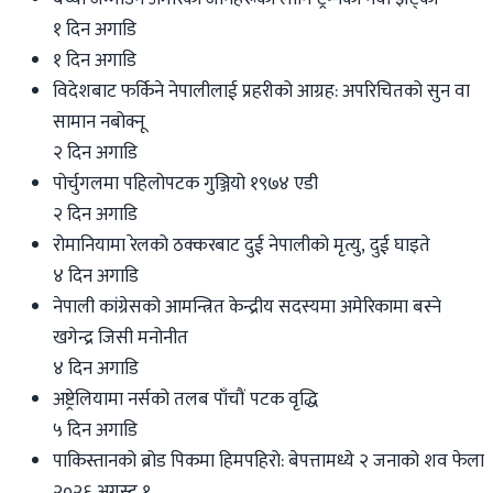
१ दिन अगाडि
१ दिन अगाडि
विदेशबाट फर्किने नेपालीलाई प्रहरीको आग्रह: अपरिचितको सुन वा
सामान नबोक्नू
२ दिन अगाडि
पोर्चुगलमा पहिलोपटक गुञ्जियो १९७४ एडी
२ दिन अगाडि
रोमानियामा रेलको ठक्करबाट दुई नेपालीको मृत्यु, दुई घाइते
४ दिन अगाडि
नेपाली कांग्रेसको आमन्त्रित केन्द्रीय सदस्यमा अमेरिकामा बस्ने
खगेन्द्र जिसी मनोनीत
४ दिन अगाडि
अष्ट्रेलियामा नर्सको तलब पाँचौं पटक वृद्धि
५ दिन अगाडि
पाकिस्तानको ब्रोड पिकमा हिमपहिरो: बेपत्तामध्ये २ जनाको शव फेला
२०२६ अगस्ट १