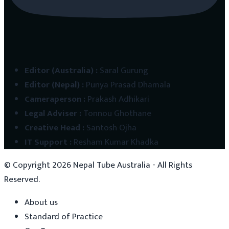
Editor (Australia)
:
Saral Gurung
Editor (Nepal)
:
Punya Prasad Dhamala
Cameraperson
:
Prakash Adhikari
Legal Adviser
:
Tonnou Ghothane
Creative Head
:
Santosh Ojha
IT Support
:
Resham Kumar Khadka
© Copyright
2026
Nepal Tube Australia - All Rights
Reserved.
About us
Standard of Practice