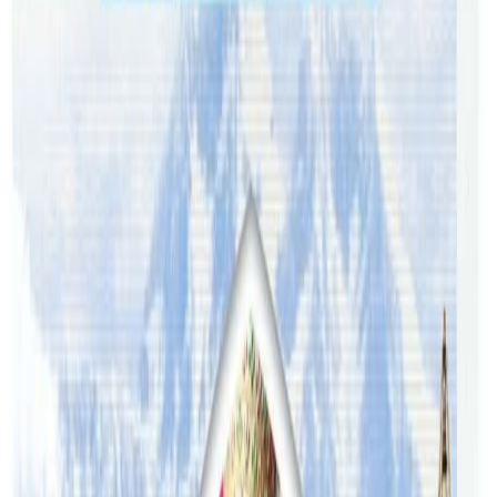
प्रतिक्रिया दिनुहोस
टिप्पणीहरू लोड हुँदैछ…
ट्यागहरू
#Australia
#news
सम्बन्धित समाचार
अष्ट्रेलियामा नर्सको तलब पाँचौं पटक वृद्धि
२०२६ अगस्ट ३
अस्ट्रेलियामा विवाह घट्यो, बढ्यो सम्बन्धविच्छेद