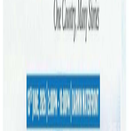
काठमाडौं । नेपालका लागि अष्ट्रेलियन राजदूतमा नयाँ व्यक्ति
पठाइएको छ ।
अष्ट्रेलियाली दूतावासका अनुसार साइमन अर्न्स्ट नयाँ राजदूतका रुपमा
आउनु भएको हो । मंगलबार एक भिडियो सन्देश जारी गर्दै नयाँ राजदूत
साईमनले आफ्नो कार्यकालमा दुई देश बिचको सम्बन्धलाई थप मजबुत
बनाउन र नेपाल संग सहकार्य गर्न प्रतिबद्द रहेको बताउनुभएको छ ।
यस वेवसाइटमा प्रकाशित समाचार, विचार र लेखबारे तपाईंको कुनै
प्रतिक्रिया, गुनासो, सुझाव र सल्लाह छन् भने कृपया हामीलाई निम्न ईमेलमा
पठाउनुहोला । तपाईंको सहयोगले हामीलाई निष्पक्ष र तटस्थ पत्रकारिता गर्न
टेवा पुग्नेछ । सम्पर्क इमेल :
info@nepaltube.com.au
शेयर: