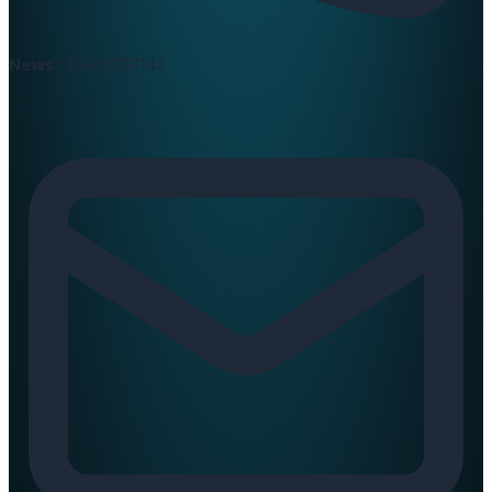
News :
0420397147