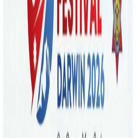
Wednesday, 2026 February 25 / 6:24 pm
अ−
अ
अ+