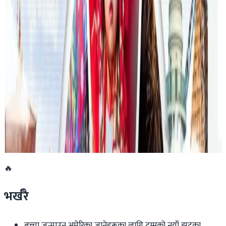
रणनीति बनाउने नेपाली युवा
२०२६ जुलाई २३
एनपिएल अष्ट्रेलियाको पाँचौं संस्करणमा कृष्ण कार्की
सबैभन्दा महँगा खेलाडी
२०२६ जुलाई १९
डार्विनमा नेपाल फेस्टिभल हुँदै
२०२६ जुन ११
🔥
भर्खरै
बच्चा जन्माउन अमेरिका जानेहरूका लागि ट्रम्पको नयाँ झट्का