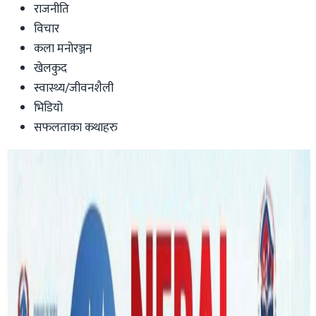
राजनीति
विचार
कला मनोरञ्जन
खेलकुद
स्वास्थ्य/जीवनशैली
भिडियो
सफलताका कथाहरु
Australia
नेपालका लागि अष्ट्रेलियन राजदूतमा साइमन
अर्न्स्ट
काठमाडौं । नेपालका लागि अष्ट्रेलियन राजदूतमा नयाँ व्यक्ति पठाइएको छ ।
अष्ट्रेलियाली दूतावासका अनुसार साइमन अर्न्स्ट नयाँ राजदूतका रुपमा आउनु
भएको हो । मंगलबार एक भिडियो सन्देश जारी गर्दै नयाँ राजदूत साईमनले