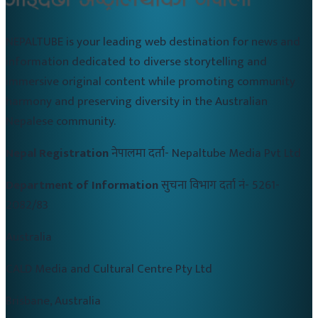
NEPALTUBE is your leading web destination for news and
information dedicated to diverse storytelling and
immersive original content while promoting community
harmony and preserving diversity in the Australian
Nepalese community.
Nepal Registration
नेपालमा दर्ता-
Nepaltube Media Pvt Ltd
Department of Information
सुचना विभाग दर्ता नं-
5261-
2082/83
Australia
CALD Media and Cultural Centre Pty Ltd
Brisbane, Australia