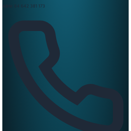
ABN:
84 642 381 173