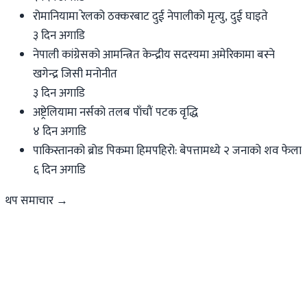
रोमानियामा रेलको ठक्करबाट दुई नेपालीको मृत्यु, दुई घाइते
३ दिन अगाडि
नेपाली कांग्रेसको आमन्त्रित केन्द्रीय सदस्यमा अमेरिकामा बस्ने
खगेन्द्र जिसी मनोनीत
३ दिन अगाडि
अष्ट्रेलियामा नर्सको तलब पाँचौं पटक वृद्धि
४ दिन अगाडि
पाकिस्तानको ब्रोड पिकमा हिमपहिरो: बेपत्तामध्ये २ जनाको शव फेला
६ दिन अगाडि
थप समाचार →