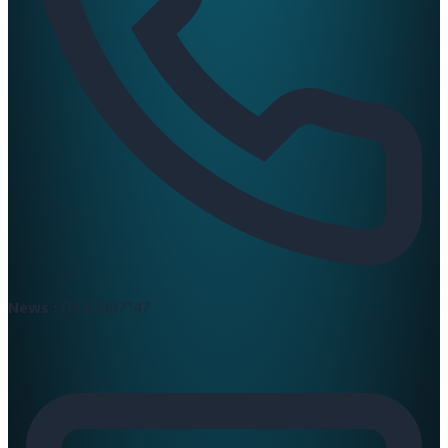
News :
0420397147