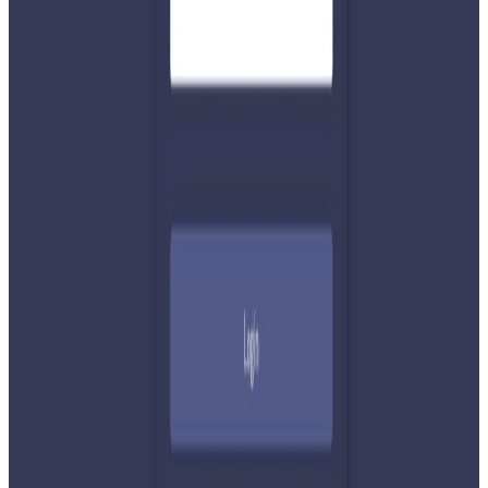
टिप्पणीहरू लोड हुँदैछ…
सम्बन्धित समाचार
२०२६ अगस्ट ७
नेपाली कांग्रेसको आमन्त्रित केन्द्रीय सदस्यमा
अमेरिकामा बस्ने खगेन्द्र जिसी मनोनीत
२०२६ अगस्ट ४
सुनसरी घटनामा प्रधानमन्त्री बालेनको सम्बोधन- संयम
र सहिष्णुता अपनाउन आह्वान
२०२६ जुलाई ३१