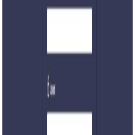
बधाई दिदै निर्वाचनबाट सानदार बहुमत पाएका रास्वपा नेताद्वय रवि र
बालेनलाई समेत बधाई दिनुभएको हो ।
सामाजिक सञ्जालमार्फत शुभकामना सन्देश दिँदै उहाँले दुई देशबीचको
न्यानो मित्रतालाई अझ गहिरो बनाउने प्रतिबद्धता जनाउनुभएको छ ।
भुटानी प्रधानमन्त्री तोब्गेले आगामी सरकासँग सहकार्य गर्न मित्रतालाई
अझ गहिरो बनाउन तयार रहेको समेत बताउनुभएको छ ।
यस वेवसाइटमा प्रकाशित समाचार, विचार र लेखबारे तपाईंको कुनै
प्रतिक्रिया, गुनासो, सुझाव र सल्लाह छन् भने कृपया हामीलाई निम्न ईमेलमा
पठाउनुहोला । तपाईंको सहयोगले हामीलाई निष्पक्ष र तटस्थ पत्रकारिता गर्न
टेवा पुग्नेछ । सम्पर्क इमेल :
info@nepaltube.com.au
शेयर:
प्रतिक्रिया दिनुहोस