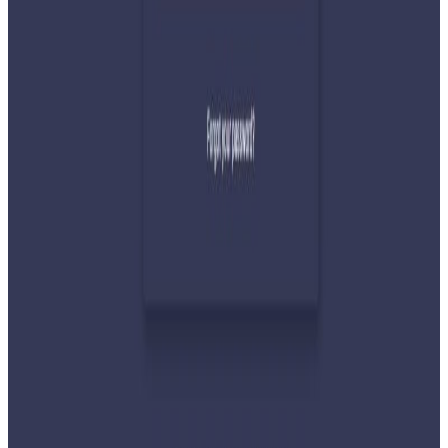
देशभर तनाव बढिरहेका बेला ९ प्रमुख राजनीतिक
दलहरूको संयुक्त अपिल
२०२६ जुलाई ३०
प्रधानमन्त्री शाहलाई भारतको औपचारिक भ्रमण निम्तो
२०२६ जुलाई २९
बुद्ध एयरले भित्र्यायो नयाँ एटीआर-७२-६०० विमान
२०२६ जुलाई २९
नेपालमा महिला विदेशी पर्यटकको आकर्षण बढ्दो
२०२६ जुलाई २७