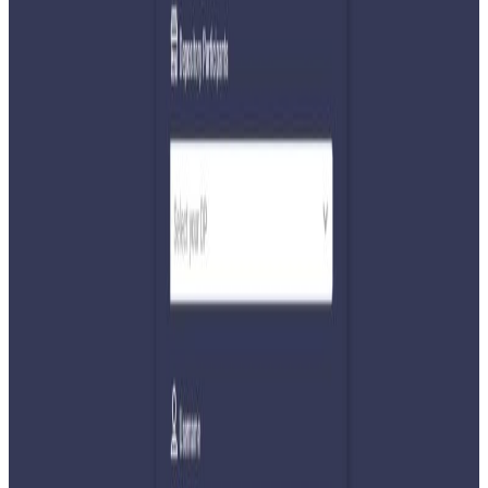
अ−
अ
अ+
काठमाडौं । भुटानी प्रधानमन्त्री छिरिङ्ग तोब्गेले राष्ट्रिय स्वतन्त्र पार्टीका
सभापति रवि लामिछाने र वरिष्ठ नेता बालेन शाहलाई बधाई दिनुभएको
छ ।
भुटानी प्रधानमन्त्री तोब्गेले सफल निर्वाचनका लागि नेपाली जनतालाई