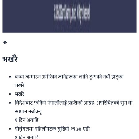
साउन १५ गतेभित्र भित्र शुल्क नबुझाए डिम्याट खाता
रोक्का हुने
२०२६ जुलाई २७
🔥
भर्खरै
बच्चा जन्माउन अमेरिका जानेहरूका लागि ट्रम्पको नयाँ झट्का
भर्खरै
भर्खरै
विदेशबाट फर्किने नेपालीलाई प्रहरीको आग्रह: अपरिचितको सुन वा
सामान नबोक्नू
१ दिन अगाडि
पोर्चुगलमा पहिलोपटक गुञ्जियो १९७४ एडी
१ दिन अगाडि