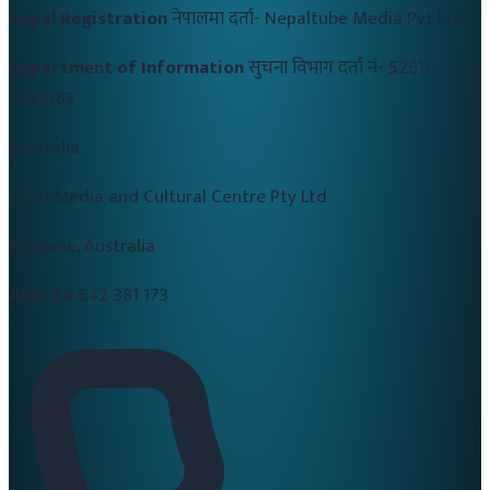
Nepal Registration
नेपालमा दर्ता-
Nepaltube Media Pvt Ltd
Department of Information
सुचना विभाग दर्ता नं-
5261-
2082/83
Australia
CALD Media and Cultural Centre Pty Ltd
Brisbane, Australia
ABN:
84 642 381 173