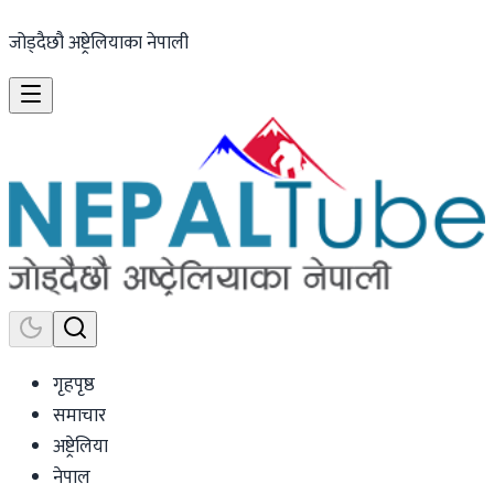
जोड्दैछौ अष्ट्रेलियाका नेपाली
गृहपृष्ठ
समाचार
अष्ट्रेलिया
नेपाल