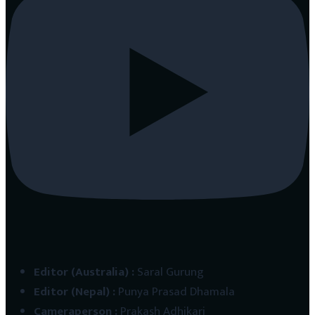
Editor (Australia)
:
Saral Gurung
Editor (Nepal)
:
Punya Prasad Dhamala
Cameraperson
:
Prakash Adhikari