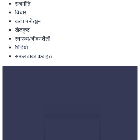
राजनीति
विचार
कला मनोरञ्जन
खेलकुद
स्वास्थ्य/जीवनशैली
भिडियो
सफलताका कथाहरु
Nepal
रवि र बालेनलाई भुटानी प्रधानमन्त्रीको बधाई !
Nepal Tube
|