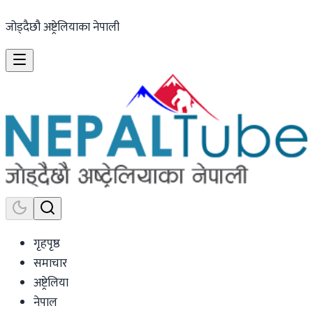
जोड्दैछौ अष्ट्रेलियाका नेपाली
गृहपृष्ठ
समाचार
अष्ट्रेलिया
नेपाल