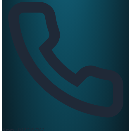
News :
0420397147