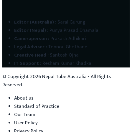
Editor (Australia)
:
Saral Gurung
Editor (Nepal)
:
Punya Prasad Dhamala
Cameraperson
:
Prakash Adhikari
Legal Adviser
:
Tonnou Ghothane
Creative Head
:
Santosh Ojha
IT Support
:
Resham Kumar Khadka
© Copyright
2026
Nepal Tube Australia - All Rights
Reserved.
About us
Standard of Practice
Our Team
User Policy
Privacy Policy