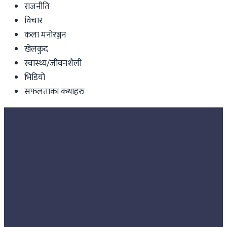
राजनीति
विचार
कला मनोरञ्जन
खेलकुद
स्वास्थ्य/जीवनशैली
भिडियो
सफलताका कथाहरु
Nepal
मध्यपूर्व तनावको असर : ग्यास उद्योगमा सयौँको
लाइन
Nepal Tube
|