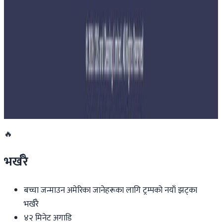
नेपालमा महिला विदेशी पर्यटकको आकर्षण बढ्दो
२०२६ जुलाई २७
साउन १५ गतेभित्र भित्र शुल्क नबुझाए डिम्याट खाता
रोक्का हुने
२०२६ जुलाई २७
🔥
भर्खरै
बच्चा जन्माउन अमेरिका जानेहरूका लागि ट्रम्पको नयाँ झट्का
भर्खरै
४२ मिनेट अगाडि