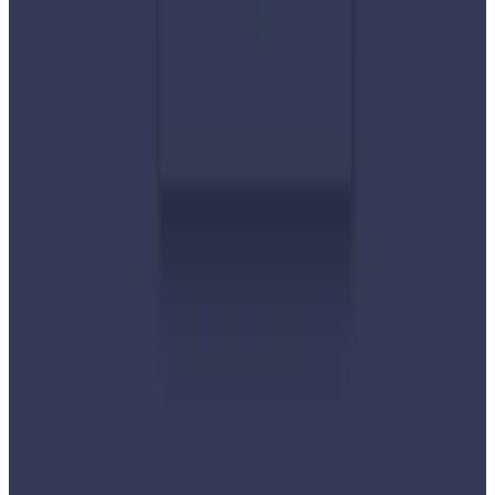
सुनसरी घटनामा प्रधानमन्त्री बालेनको सम्बोधन- संयम
र सहिष्णुता अपनाउन आह्वान
२०२६ जुलाई ३१
देशभर तनाव बढिरहेका बेला ९ प्रमुख राजनीतिक
दलहरूको संयुक्त अपिल
२०२६ जुलाई ३०
प्रधानमन्त्री शाहलाई भारतको औपचारिक भ्रमण निम्तो
२०२६ जुलाई २९
बुद्ध एयरले भित्र्यायो नयाँ एटीआर-७२-६०० विमान
२०२६ जुलाई २९