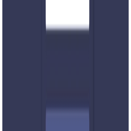
छ । वाणिज्य विभागसँगै, नेपाल आयल निगमले अभाव नरहेको,
ग्याससहित पेट्रोलियम आयात र विक्रिको विवरण बुझाउन
व्यवसायीहरुलाई सचेत गराउदैआएको छ । Photo-NPL