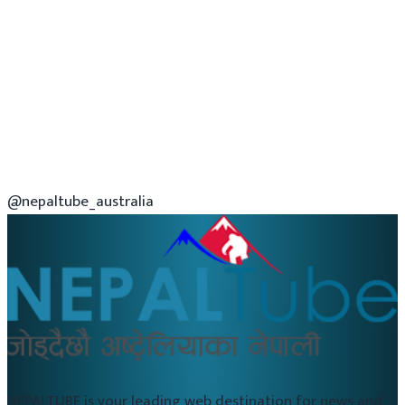
@nepaltube_australia
NEPALTUBE is your leading web destination for news and