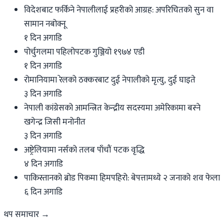
विदेशबाट फर्किने नेपालीलाई प्रहरीको आग्रह: अपरिचितको सुन वा
सामान नबोक्नू
१ दिन अगाडि
पोर्चुगलमा पहिलोपटक गुञ्जियो १९७४ एडी
१ दिन अगाडि
रोमानियामा रेलको ठक्करबाट दुई नेपालीको मृत्यु, दुई घाइते
३ दिन अगाडि
नेपाली कांग्रेसको आमन्त्रित केन्द्रीय सदस्यमा अमेरिकामा बस्ने
खगेन्द्र जिसी मनोनीत
३ दिन अगाडि
अष्ट्रेलियामा नर्सको तलब पाँचौं पटक वृद्धि
४ दिन अगाडि
पाकिस्तानको ब्रोड पिकमा हिमपहिरो: बेपत्तामध्ये २ जनाको शव फेला
६ दिन अगाडि
थप समाचार →