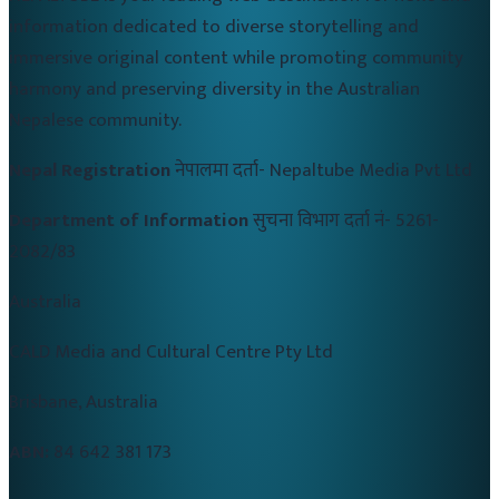
information dedicated to diverse storytelling and
immersive original content while promoting community
harmony and preserving diversity in the Australian
Nepalese community.
Nepal Registration
नेपालमा दर्ता-
Nepaltube Media Pvt Ltd
Department of Information
सुचना विभाग दर्ता नं-
5261-
2082/83
Australia
CALD Media and Cultural Centre Pty Ltd
Brisbane, Australia
ABN:
84 642 381 173