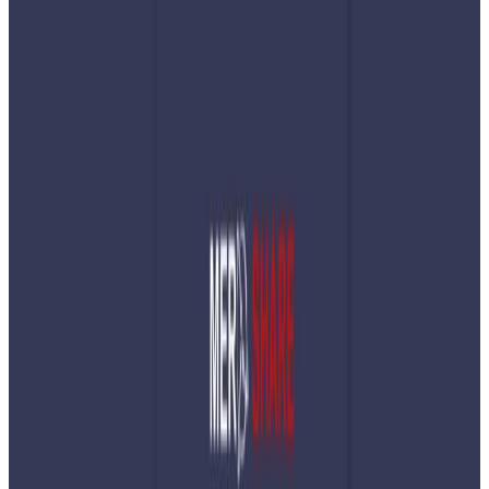
Thursday, 2026 March 12 / 5:33 pm
अ−
अ
अ+
काठमाडौं । पश्चिम एसिया क्षेत्रमा विकसित तनावपूर्ण अवस्थाका
कारण पेट्रोलियम पदार्थ र ग्यासको विश्वव्यापी अभाव देखिन थालेको