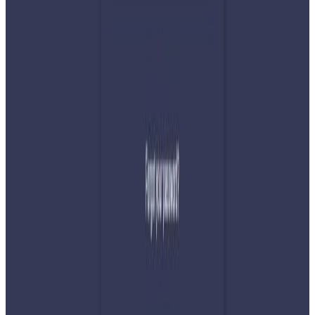
टेवा पुग्नेछ । सम्पर्क इमेल :
info@nepaltube.com.au
शेयर:
प्रतिक्रिया दिनुहोस
टिप्पणीहरू लोड हुँदैछ…
सम्बन्धित समाचार
२०२६ अगस्ट ७
नेपाली कांग्रेसको आमन्त्रित केन्द्रीय सदस्यमा
अमेरिकामा बस्ने खगेन्द्र जिसी मनोनीत
२०२६ अगस्ट ४