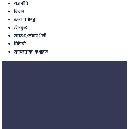
राजनीति
विचार
कला मनोरञ्जन
खेलकुद
स्वास्थ्य/जीवनशैली
भिडियो
सफलताका कथाहरु
Nepal
करिब डेढ लाख निर्वाचन प्रहरीको एकसाथ
बिदाई !
Nepal Tube
|