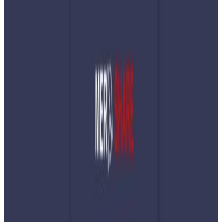
Thursday, 2026 March 12 / 6:29 pm
अ−
अ
अ+
काठमार्डौ । फागुन २१ गतेको निर्वाचनका लागि भर्ना भएका १ लाख
४९ हजार ९० जना निर्वाचन प्रहरीलाई सम्मानपत्र सहित बिदा गरिएको
छ।