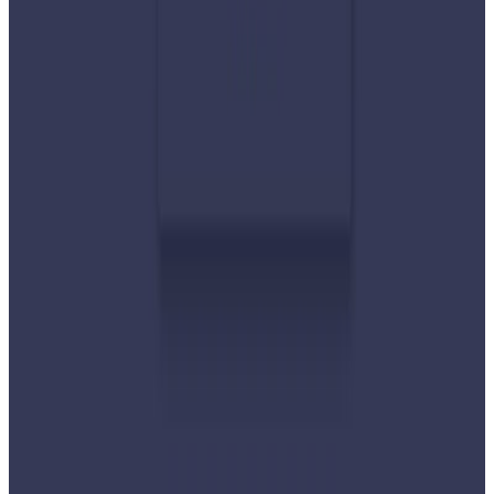
देशभर तनाव बढिरहेका बेला ९ प्रमुख राजनीतिक
दलहरूको संयुक्त अपिल
२०२६ जुलाई ३०
प्रधानमन्त्री शाहलाई भारतको औपचारिक भ्रमण निम्तो
२०२६ जुलाई २९
बुद्ध एयरले भित्र्यायो नयाँ एटीआर-७२-६०० विमान
२०२६ जुलाई २९
नेपालमा महिला विदेशी पर्यटकको आकर्षण बढ्दो
२०२६ जुलाई २७