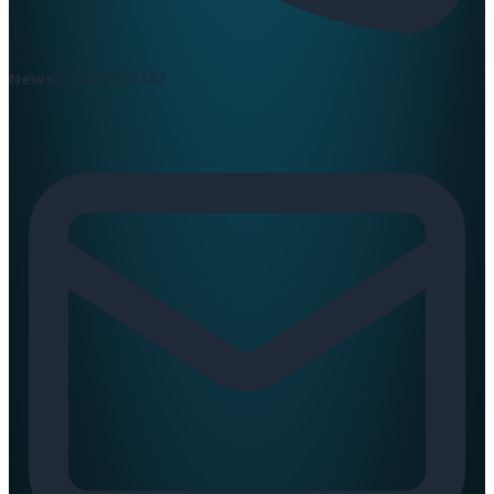
News :
0420397147