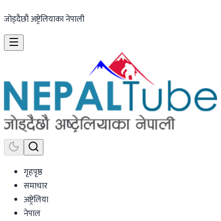
जोड्दैछौ अष्ट्रेलियाका नेपाली
गृहपृष्ठ
समाचार
अष्ट्रेलिया
नेपाल