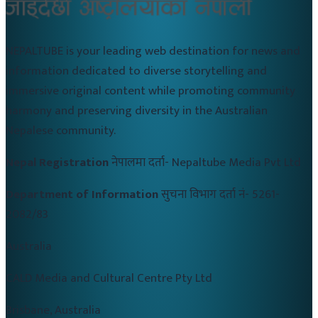
NEPALTUBE is your leading web destination for news and
information dedicated to diverse storytelling and
immersive original content while promoting community
harmony and preserving diversity in the Australian
Nepalese community.
Nepal Registration
नेपालमा दर्ता-
Nepaltube Media Pvt Ltd
Department of Information
सुचना विभाग दर्ता नं-
5261-
2082/83
Australia
CALD Media and Cultural Centre Pty Ltd
Brisbane, Australia