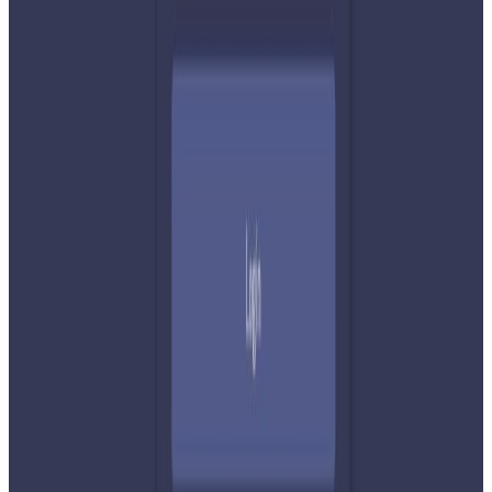
यस वेवसाइटमा प्रकाशित समाचार, विचार र लेखबारे तपाईंको कुनै
प्रतिक्रिया, गुनासो, सुझाव र सल्लाह छन् भने कृपया हामीलाई निम्न ईमेलमा
पठाउनुहोला । तपाईंको सहयोगले हामीलाई निष्पक्ष र तटस्थ पत्रकारिता गर्न
टेवा पुग्नेछ । सम्पर्क इमेल :
info@nepaltube.com.au
शेयर: