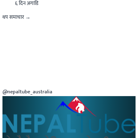
६ दिन अगाडि
थप समाचार →
@nepaltube_australia