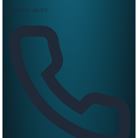
ABN:
84 642 381 173