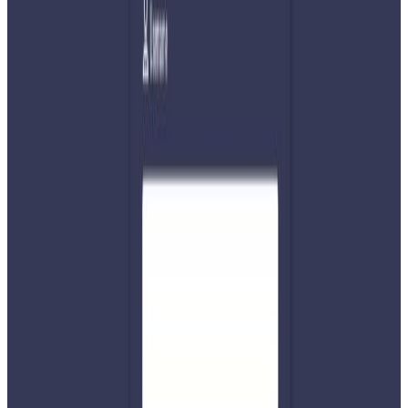
निर्वाचन सुरक्षामा ४० दिन खटिएबापत सरकारले निर्वाचन प्रहरीलाई
३४ हजार ७७६ रुपैयाँ तलब, रासन तथा आउजाउका लागि ८४६ रुपैयाँ
तयारी खर्च, ४ दिनका लागि दैनिक ३ सय रुपैयाँका दरले खाजा खर्च
पनि उपलब्ध गराइएको छ। पोसाकबापत छुट्टै रकम उपलब्ध गराइएको
छ । निर्वाचन प्रहरीका लागि सेवा–सुविधामा करिब ७ अर्ब ८३ करोड
रुपैयाँ खर्च भएको छ ।