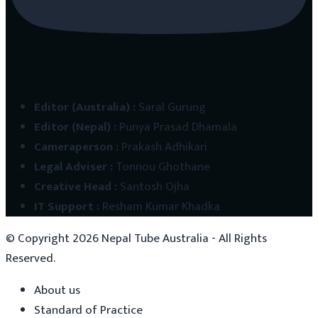
Editor (Australia)
:
Saral Gurung
Editor (Nepal)
:
Punya Prasad Dhamala
Cameraperson
:
Prakash Adhikari
Legal Adviser
:
Tonnou Ghothane
Creative Head
:
Santosh Ojha
IT Support
:
Resham Kumar Khadka
© Copyright
2026
Nepal Tube Australia - All Rights
Reserved.
About us
Standard of Practice