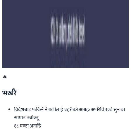
साउन १५ गतेभित्र भित्र शुल्क नबुझाए डिम्याट खाता
रोक्का हुने
२०२६ जुलाई २७
तुइन खोलाको कामका लागि दिउँसो नारायणगढ-
मुग्लिन सडक बन्द गरिने
२०२६ जुलाई २७
🔥
भर्खरै
विदेशबाट फर्किने नेपालीलाई प्रहरीको आग्रह: अपरिचितको सुन वा
सामान नबोक्नू
१८ घण्टा अगाडि