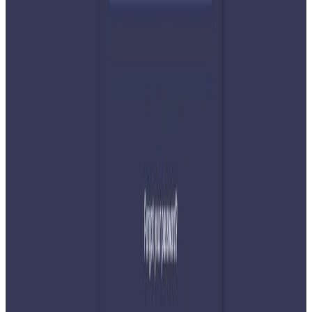
प्रतिक्रिया दिनुहोस
टिप्पणीहरू लोड हुँदैछ…
सम्बन्धित समाचार
नेपाली कांग्रेसको आमन्त्रित केन्द्रीय सदस्यमा
अमेरिकामा बस्ने खगेन्द्र जिसी मनोनीत
२०२६ अगस्ट ४
सुनसरी घटनामा प्रधानमन्त्री बालेनको सम्बोधन- संयम
र सहिष्णुता अपनाउन आह्वान
२०२६ जुलाई ३१