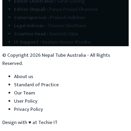
Editor (Australia)
:
Saral Gurung
Editor (Nepal)
:
Punya Prasad Dhamala
Cameraperson
:
Prakash Adhikari
Legal Adviser
:
Tonnou Ghothane
Creative Head
:
Santosh Ojha
IT Support
:
Resham Kumar Khadka
© Copyright
2026
Nepal Tube Australia - All Rights
Reserved.
About us
Standard of Practice
Our Team
User Policy
Privacy Policy
Design with
♥
at
Techie IT