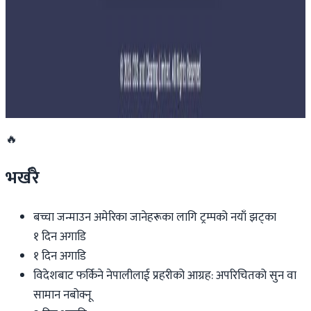
२०२६ जुलाई २७
साउन १५ गतेभित्र भित्र शुल्क नबुझाए डिम्याट खाता
रोक्का हुने
२०२६ जुलाई २७
🔥
भर्खरै
बच्चा जन्माउन अमेरिका जानेहरूका लागि ट्रम्पको नयाँ झट्का
१ दिन अगाडि
१ दिन अगाडि
विदेशबाट फर्किने नेपालीलाई प्रहरीको आग्रह: अपरिचितको सुन वा
सामान नबोक्नू