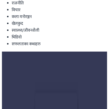
राजनीति
विचार
कला मनोरञ्जन
खेलकुद
स्वास्थ्य/जीवनशैली
भिडियो
सफलताका कथाहरु
Nepal
रास्वपाले टुंग्यायो ४८ सामानुपातिक सांसद
नाम आयोगबाट फाइनल भएपछि सार्वजनिक गरिने
Nepal Tube
|