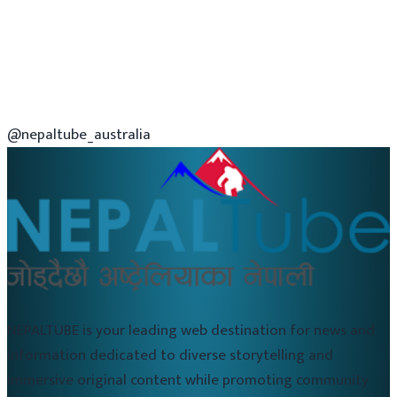
@nepaltube_australia
NEPALTUBE is your leading web destination for news and
information dedicated to diverse storytelling and
immersive original content while promoting community