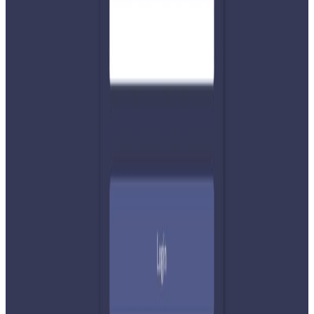
शेयर:
प्रतिक्रिया दिनुहोस
टिप्पणीहरू लोड हुँदैछ…
सम्बन्धित समाचार
२०२६ अगस्ट ७
नेपाली कांग्रेसको आमन्त्रित केन्द्रीय सदस्यमा
अमेरिकामा बस्ने खगेन्द्र जिसी मनोनीत
२०२६ अगस्ट ४
सुनसरी घटनामा प्रधानमन्त्री बालेनको सम्बोधन- संयम
र सहिष्णुता अपनाउन आह्वान