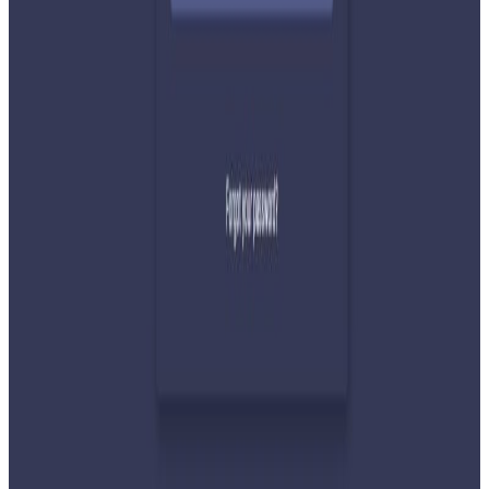
२०२६ जुलाई ३१
देशभर तनाव बढिरहेका बेला ९ प्रमुख राजनीतिक
दलहरूको संयुक्त अपिल
२०२६ जुलाई ३०
प्रधानमन्त्री शाहलाई भारतको औपचारिक भ्रमण निम्तो
२०२६ जुलाई २९
बुद्ध एयरले भित्र्यायो नयाँ एटीआर-७२-६०० विमान
२०२६ जुलाई २९
नेपालमा महिला विदेशी पर्यटकको आकर्षण बढ्दो