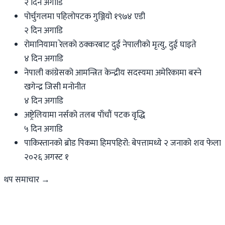
२ दिन अगाडि
पोर्चुगलमा पहिलोपटक गुञ्जियो १९७४ एडी
२ दिन अगाडि
रोमानियामा रेलको ठक्करबाट दुई नेपालीको मृत्यु, दुई घाइते
४ दिन अगाडि
नेपाली कांग्रेसको आमन्त्रित केन्द्रीय सदस्यमा अमेरिकामा बस्ने
खगेन्द्र जिसी मनोनीत
४ दिन अगाडि
अष्ट्रेलियामा नर्सको तलब पाँचौं पटक वृद्धि
५ दिन अगाडि
पाकिस्तानको ब्रोड पिकमा हिमपहिरो: बेपत्तामध्ये २ जनाको शव फेला
२०२६ अगस्ट १
थप समाचार →