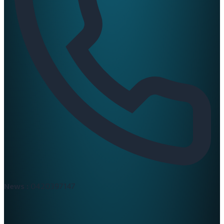
News :
0420397147