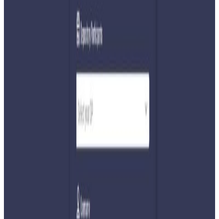
Sunday, 2026 March 15 / 7:09 pm
अ−
अ
अ+
काठमाडौं । राष्ट्रिय स्वतन्त्र पार्टी (रास्वपा)ले पार्टीको भागमा परेका ५७
समानुपातिक सांसदको नामावली टुंगो लगाएको छ ।
प्रवक्ता मनिस झाले आज बसेको सचिवालय बैठकले ४८ महिला र ९