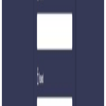
पुरुषको नामावली टुंगो लगाएको जानकारी दिनुभएको हो ।
खासआर्यबाट १७, आदिवासी जनजातीबाट १६, मधेशीबाट ९,
दलितबाट ८, थारुबाट ४ र मुस्लिम समुदायबाट ३ जनाको नाम
निर्वाचन आयोगमा बुझाइएको छ ।
निर्वाचन आयोगले पार्टीले बुझाएको नामावली रुजु गरेर फाइनल
भएपछि मात्रै नाम सार्वजनिक हुने प्रवक्ता झाले बताउनुभएको छ ।
यस वेवसाइटमा प्रकाशित समाचार, विचार र लेखबारे तपाईंको कुनै
प्रतिक्रिया, गुनासो, सुझाव र सल्लाह छन् भने कृपया हामीलाई निम्न ईमेलमा
पठाउनुहोला । तपाईंको सहयोगले हामीलाई निष्पक्ष र तटस्थ पत्रकारिता गर्न
टेवा पुग्नेछ । सम्पर्क इमेल :
info@nepaltube.com.au