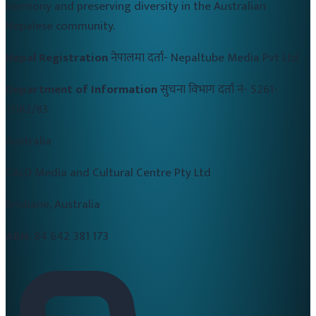
harmony and preserving diversity in the Australian
Nepalese community.
Nepal Registration
नेपालमा दर्ता-
Nepaltube Media Pvt Ltd
Department of Information
सुचना विभाग दर्ता नं-
5261-
2082/83
Australia
CALD Media and Cultural Centre Pty Ltd
Brisbane, Australia
ABN:
84 642 381 173