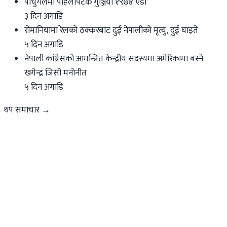
पोर्चुगलमा पहिलोपटक गुञ्जियो १९७४ एडी
३ दिन अगाडि
रोमानियामा रेलको ठक्करबाट दुई नेपालीको मृत्यु, दुई घाइते
५ दिन अगाडि
नेपाली कांग्रेसको आमन्त्रित केन्द्रीय सदस्यमा अमेरिकामा बस्ने
खगेन्द्र जिसी मनोनीत
५ दिन अगाडि
थप समाचार →