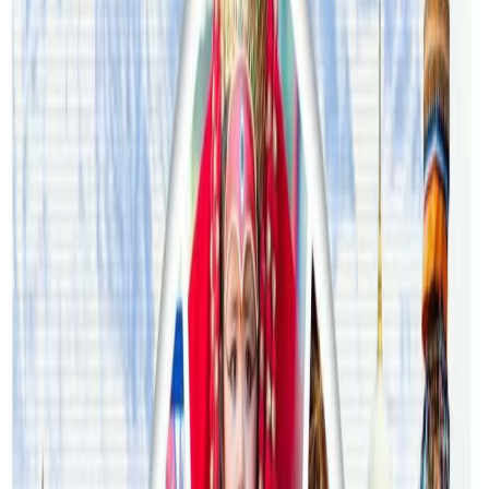
अष्ट्रेलियामा नर्सको तलब पाँचौं पटक वृद्धि
२०२६ अगस्ट ३
अस्ट्रेलियामा विवाह घट्यो, बढ्यो सम्बन्धविच्छेद
२०२६ जुलाई २९
थापाथलीबाट अष्ट्रेलियाका घरको डिजाइन
२०२६ जुलाई २७
अष्ट्रेलियामा मन्त्रालयका कर्मचारीले भ्रष्टाचार गरेको
भेटिएपछि शिक्षा मन्त्रीले दिइन् राजीनामा
२०२६ जुलाई २४