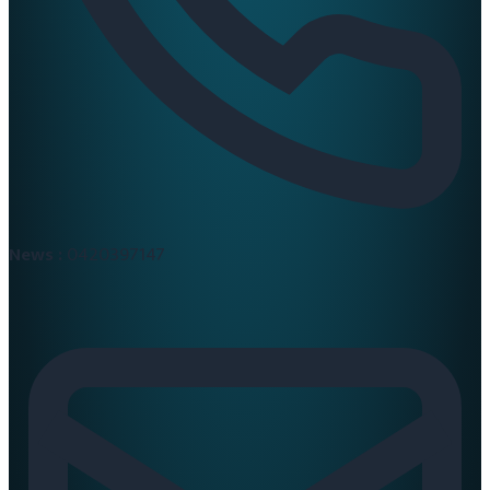
News :
0420397147