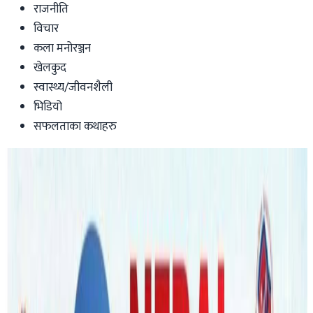
राजनीति
विचार
कला मनोरञ्जन
खेलकुद
स्वास्थ्य/जीवनशैली
भिडियो
सफलताका कथाहरु
Australia
धनी बन्ने लोभले रोगी बन्दैछौँ हामी, स्वच्छ
खानपानसँगै ब्यायाम र मनोरञ्जनको यस्तो छ
महत्व !