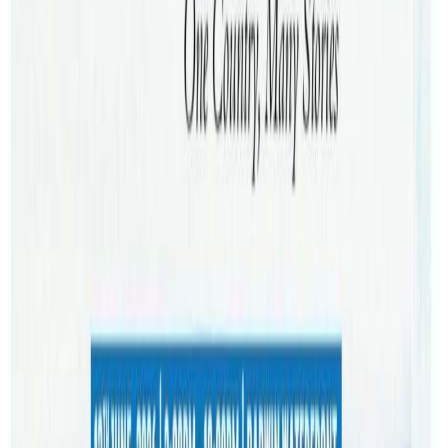
विश्व स्वास्थ्य सङ्गठन (डब्लूएचओ)को पछिल्लो तथ्याङ्कअनुसार
अस्वस्थकर खानेकुराका कारण विश्वभर हरेक वर्ष झन्डै ५५ करोड
मानिस बिरामी हुनेगरेको पाइएको छ । अस्वस्थकर खानाकै कारण
बर्सेनि २ लाख ३० हजारको त मृत्यु भैरहेको छ । अस्वच्छकर एवम्
दूषित खाद्य पदार्थबाट झाडापखालादेखि क्यान्सरसम्म गरी दुई
सयभन्दा धेरै रोग लाग्ने गरेको भन्दै विश्व स्वास्थ्य सङ्गठन डब्लूएचओले
सबैलाई सचेत गराउँदैआएको छ ।
किन बढ्दै छ मानसिक समस्या ?
व्यस्त जीवनयापनले मानसिक स्वास्थ्यमा अर्को ठूलो समस्या पैदा
गरिदिएको छ । आराम र मनोरञ्जन नपाउँदा विश्वभर मानसिक समस्या
बिकराल बनिरहेको छ । विश्व स्वास्थ्य संगठनका अनुसार विश्वभर
हरेक ४ जनामध्ये एक जनामा कुनै न कुनै प्रकारको मानसिक स्वास्थ्य