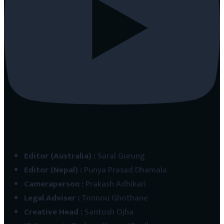
Editor (Australia)
:
Saral Gurung
Editor (Nepal)
:
Punya Prasad Dhamala
Cameraperson
:
Prakash Adhikari
Legal Adviser
:
Tonnou Ghothane
Creative Head
:
Santosh Ojha