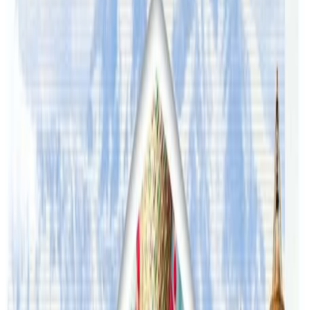
यस वेवसाइटमा प्रकाशित समाचार, विचार र लेखबारे तपाईंको कुनै
प्रतिक्रिया, गुनासो, सुझाव र सल्लाह छन् भने कृपया हामीलाई निम्न ईमेलमा
पठाउनुहोला । तपाईंको सहयोगले हामीलाई निष्पक्ष र तटस्थ पत्रकारिता गर्न
टेवा पुग्नेछ । सम्पर्क इमेल :
info@nepaltube.com.au
शेयर:
प्रतिक्रिया दिनुहोस
टिप्पणीहरू लोड हुँदैछ…
ट्यागहरू
#health
#healthy food
#intertainment
#rest
#stress
सम्बन्धित समाचार