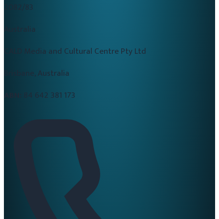
2082/83
Australia
CALD Media and Cultural Centre Pty Ltd
Brisbane, Australia
ABN:
84 642 381 173