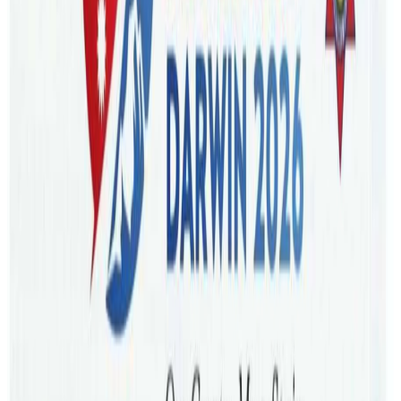
जीवनयापन गर्न चाहानेहरुका लागि नभई नहुने कुरा हुन । तर पछिल्लो
समय विश्वभरका मानिसहरु व्यस्त छन् । मेसिन जसरी सेकेन्ड,
मिनेटदेखी घण्टौँसम्म काम गर्ने र कमाउने होड चलेको छ ।
हुन त यसरी व्यस्थतामा जीवनयापन गर्नेहरुलाई पनि समय समयमा
खानुपर्ने स्वच्छ खानपान, आराम, मनोरञ्जन र ब्यायाम बारेको जानकारि
छ । कतिपय बाध्यताले यी सबै आवश्यकता पन्छाउन बाध्य त कतिपय
बेवास्थामा रमाइरहेका छन् । हामीले ‘स्वच्छ सन्तुलित आहार, स्वस्थ
जीवनको आधार’ भन्ने नाराका साथ खाद्य स्वच्छता दिवस मनाइरहँदा
हाम्रो वेवास्थाले कति ठूलो स्वास्थ्य संकट निम्त्याउँदैछ भन्ने गम्भिर प्रश्न
उब्जाइदिएको छ । हुन त नेपालसहित विश्वभर खाद्य स्वच्छताका लागि
होटल, रेस्टुरेन्ट अनुुगमन निरीक्षण गरी अस्वस्थकर खानेकुराहरुको
प्रयोग रोक्ने प्रयास भैरहेका छन् ।
अस्वस्थकर खानेकुराको मारमा ५५ करोड मानिस