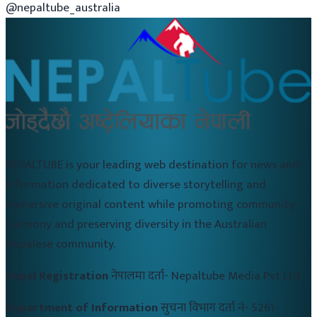
@nepaltube_australia
NEPALTUBE is your leading web destination for news and
information dedicated to diverse storytelling and
immersive original content while promoting community
harmony and preserving diversity in the Australian
Nepalese community.
Nepal Registration
नेपालमा दर्ता-
Nepaltube Media Pvt Ltd
Department of Information
सुचना विभाग दर्ता नं-
5261-