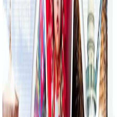
अन्तर्राष्ट्रिय विद्यार्थी आकर्षित गर्न भिक्टोरियाले बनायो
नयाँ रणनीति
२०२६ जुलाई २३
फिफा विश्वकपमा अस्ट्रेलियाको टोलीका लागि
रणनीति बनाउने नेपाली युवा
२०२६ जुलाई २३
एनपिएल अष्ट्रेलियाको पाँचौं संस्करणमा कृष्ण कार्की
सबैभन्दा महँगा खेलाडी
२०२६ जुलाई १९
डार्विनमा नेपाल फेस्टिभल हुँदै