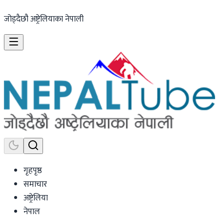
जोड्दैछौ अष्ट्रेलियाका नेपाली
गृहपृष्ठ
समाचार
अष्ट्रेलिया
नेपाल