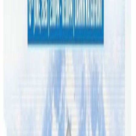
समस्या छ । विश्व स्वास्थ्य सङ्गठनको तथ्याङ्कले नै नेपालमा झण्डै २५
लाख मानिसलाई कुनै न कुनै किसिमको मानसिक समस्या रहेको र
झण्डै ३ लाख नेपालीमा कडा खालको मानसिक रोग रहेको देखाएको
छ ।
धेरै कमाएर आफ्नो जीवनयापन सहज बनाउने होडले हामी लोभमा
परेका छौँ, व्यस्त बनेका छौँ । तर हामीले आफूलाई यी कारणबाट खुसी
र सुखी होइन थप तनावमा पारिरहेका छौँ । भनिन्छ नि स्वास्थ्य नै धन
हो । तपाई हामी स्वस्थ हुन सकेनौँ भने धनको कुनै अर्थ रहन्न, तपाई
हामी मानसिक समस्यामा पर्यौ भने धनको कुनै काम हुन्न । यसैले
आफूलाई व्यस्त बनाउँदैगर्दा स्वस्थ हुन आराम, ब्यायाम र मनोरञ्जनलाई
पनि सँगसँगै अघि बढाऔँ । कमाएर रमाउने नाममा तनाब बढाउने काम
तपाई हामी धेरैले गरिरहेका छौँ । अब जीवनलाई खुसी र सुखी बनाउन
थोरै भएपनि आफ्नै जीवनशैली परिवर्तन गर्ने हो कि