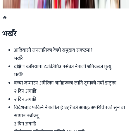
२०२६ जुन ११
🔥
भर्खरै
आदिवासी जनजातिका केही समुदाय संकटमा?
भर्खरै
दक्षिण कोरियामा ट्यांकीभित्र पसेका नेपाली श्रमिकको मृत्यु
भर्खरै
बच्चा जन्माउन अमेरिका जानेहरूका लागि ट्रम्पको नयाँ झट्का
२ दिन अगाडि
२ दिन अगाडि
विदेशबाट फर्किने नेपालीलाई प्रहरीको आग्रह: अपरिचितको सुन वा
सामान नबोक्नू
३ दिन अगाडि