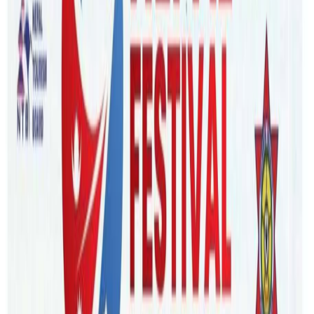
Saturday, 2022 June 4 / 1:42 pm
अ−
अ
अ+
पुण्यप्रसाद धमला, काठमाडौं । स्वच्छ खानपान, उपयुक्त व्यायाम,
आरामसँगै तनाव भुलाउन बेलामौकामा मनोरञ्जन । यी हाँसी खुसी