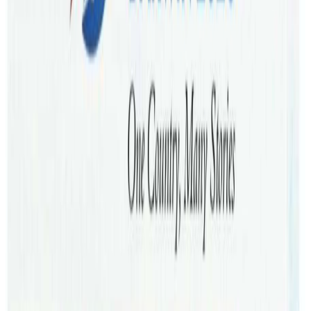
त्यस्तै
यो
फ्लोरिङमा
२५
वर्षको
वारेन्टी
समेत
दिईएको
छ
।
फ्लोरिङ
क्षेत्रमा
लामो
समय
काम
गरिरहनु
भएका
रमेशले
आफ्नी
श्रीमती
शुभ
श्रेष्ठसंग
मिलेर
लकिङ
प्रविधीको
हाईब्रिड
फ्लोरिङको
डिजाईन
गरेको
हो
।
आफ्नै
उत्पादन
र
गुणस्तरमा
सम्झौता
नगरेका
कारण
यस
फ्लोरिङ
औपचारिक
रुपमा
सार्वजनिक
नहुदै
एउटा
कनसाईनमेन्ट
बिक्री
भईसकेको
श्रेष्ठको
भनाई
छ
।
मेलवर्नको
कार्यक्रममा
रियल
स्टेट
,
बिल्डर्स
र
शुभचिन्तकहरुको
माझ
यो
फ्लोरिङ
सार्वजनिक
गरिएको
हो
।
कार्यक्रममा
सहभागीहरुले
सफलताको
शुभकामना
दिएका
थिए
।
हातमा
चोट
लागेपछि
बने
उद्योग
मालिक
कार्यक्रममा
नयाँ
फ्लोरिङका
बारेमा
घोषणा
भईरहदा
धेरैको
आखा