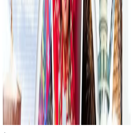
२०२६ जुलाई २३
फिफा विश्वकपमा अस्ट्रेलियाको टोलीका लागि
रणनीति बनाउने नेपाली युवा
२०२६ जुलाई २३
एनपिएल अष्ट्रेलियाको पाँचौं संस्करणमा कृष्ण कार्की
सबैभन्दा महँगा खेलाडी
२०२६ जुलाई १९
डार्विनमा नेपाल फेस्टिभल हुँदै
२०२६ जुन ११