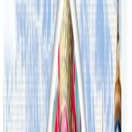
पठाउनुहोला । तपाईंको सहयोगले हामीलाई निष्पक्ष र तटस्थ पत्रकारिता गर्न
टेवा पुग्नेछ । सम्पर्क इमेल :
info@nepaltube.com.au
शेयर:
प्रतिक्रिया दिनुहोस
टिप्पणीहरू लोड हुँदैछ…
ट्यागहरू
#Australia
#Gorkha flooring
#Melbourne
#nepali
सम्बन्धित समाचार
अष्ट्रेलियामा नर्सको तलब पाँचौं पटक वृद्धि