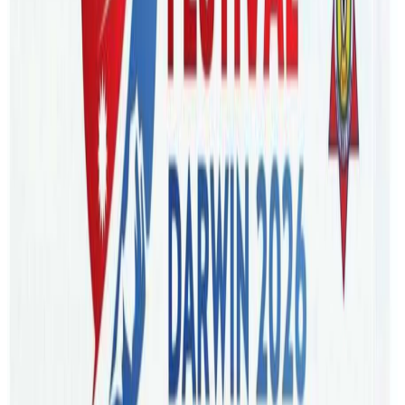
समारोहमा
ढुंगा
र
प्लाष्टिकबाट
बनेको
एसपिसी
प्रविधीको
फ्लोरिङ
सार्वजनिक
गरिएको
हो
।
कार्यक्रममा
गोरखा
फ्लोरिङका
संचालक
रमेश
श्रेष्ठले
लकिङ
सिष्टम
समेत
भएको
उच्च
गुणस्तरको
यो
फ्लोरिङ
अन्यभन्दा
३०
प्रतिशत
कम
मुल्यमा
उपभोक्ताले
किन्न
सक्ने
बताउनुभयो
।
ढुंगा
र
प्लाष्टिकको
मिश्रण
भएकाले
यो
फ्लोरिङलाई
हत्तपत्त
आगोले
न
छुने
र
कोरिएको
दाग
नबस्ने
श्रेष्ठको
भनाई
छ
।
त्यस्तै
केही
दागधब्बा
लागेपनि
सजिलै
सफा
हुने
तथा
पानीले
समेत
खासै
असर
नगर्ने
यस
फ्लोरिङको
विशेषता
भएको
उहाँको
दाबी
छ
।
आगोले पोलेर देखाउदै गोरखा फ्लोरिङका प्रतिनिधी