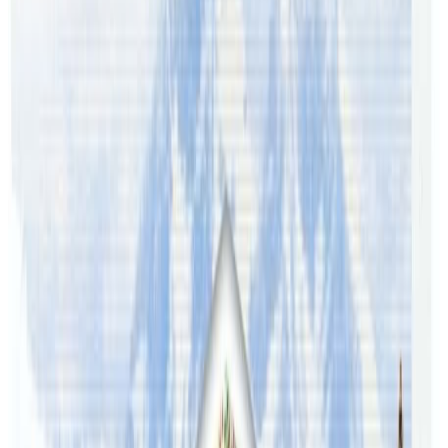
थिएन
।’
तर
,
लगन
,
मेहनत
,
ईमान्दारिता
र
केही
गर्ने
हुटहुटीले
व्यवसायले
सफलता
पाउदै
गएको
रमेशको
भनाई
छ
। ड्यानी
श्रेष्ठ र अच्युत खड्का जस्ता साथी तथा श्रीमती र दाई लोकेन श्रेष्ठको
साथले व्यवसाय हुर्काउन थप मद्दत पुगेको रमेशको भनाई छ । गोरखा
फ्लोरिङको हाल मेलवर्न र पर्थमा स्टोर छ ।
श्रीमती शुभका साथमा रमेश
अर्गाखाँचीमा जन्मिएर बुटवलमा हुर्किएका रमेश सन् २००८ मा
अध्ययनका लागि अष्ट्रेलिया आएका थिए । दुई सन्तान र एक
श्रीमतिसंग सहित मेलवर्नमा बस्दै आएका रमेश सफा मनका धनी छन् ।
यस वेवसाइटमा प्रकाशित समाचार, विचार र लेखबारे तपाईंको कुनै
प्रतिक्रिया, गुनासो, सुझाव र सल्लाह छन् भने कृपया हामीलाई निम्न ईमेलमा