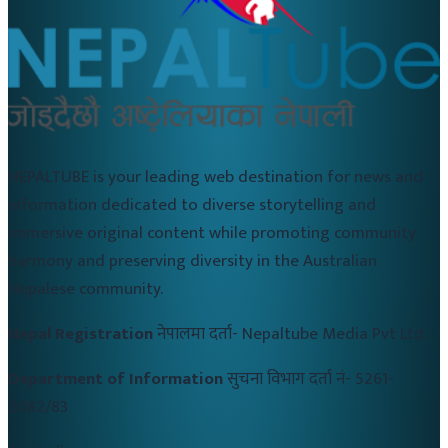
NEPALTUBE is your leading web destination for news and
information dedicated to diverse storytelling and
immersive original content while promoting community
harmony and preserving diversity in the Australian
Nepalese community.
Nepal Registration
नेपालमा दर्ता-
Nepaltube Media Pvt Ltd
Department of Information
सुचना विभाग दर्ता नं-
5261-
2082/83