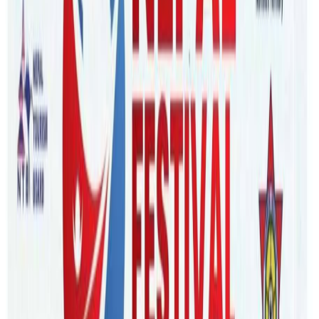
Sunday, 2023 March 26 / 12:59 pm
अ−
अ
अ+
मेलवर्न
/
नेपालीले
संचालन
गरेको
गोरखा
फ्लोरिङले
बजारको
माग
अनुसार
हाईब्रिड
फ्लोरिङ
बजारमा
ल्याएको
छ
।
हिजो
मेलवर्नमा
एक