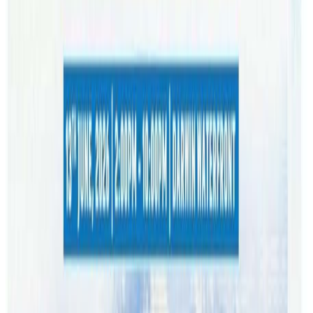
रसाएको
थियो
।
रमेश
श्रेष्ठले
कार्पेट
क्लिनर
भएर
काम
गर्दा
हातमा
लागेको
चोटको
फोटो
देखाउदै
विद्यार्थीकालको
संघर्ष
सुनाउदा
धेरैको
मन
भारी
भएको
थियो
।
कार्पेट
क्लिनिङ
गरेको
अनुभव
र
केही
गर्छु
भन्ने
दृढ
संकल्पका
कारण
गोरखा
फ्लोरिङ
जन्मिएको
रमेशको
भनाई
थियो
।
क्लिनिङ
गर्दा
हातमा
चोट
लागेर
काम
गर्न
नसकेपछि
फ्लोरिङको
व्यवसाय
गर्ने
सोच
पलाएको
रमेशको
भनाई
छ
।
हातमा लागेको चोट देखाउदै रमेश
‘एकातिर
काम
गर्न
न
सकिने
अर्को
तिर
सानो
बच्चा
साथमा’-
रमेशले
भने
-‘
यस्तो
बेलामा
के
गर्नै
सोच्न
सकिरहेको
थिईन
।’
‘
आफैले
जानेको
सिप
प्रयोग
गर्न
मिल्ने
फ्लोरिङको
व्यवसाय
गर्ने
सोच
आयो’ –
रमेश
भन्छन्
– ‘
तर
बजारमा
स्थापित
कम्पनीहरुसंग
प्रतिष्प्रधा
गर्न
सजिलो