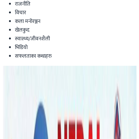
राजनीति
विचार
कला मनोरञ्जन
खेलकुद
स्वास्थ्य/जीवनशैली
भिडियो
सफलताका कथाहरु
Australia
नेपाली कम्पनीको हाईब्रिड फ्लोरिङ अष्ट्रेलियामा
हत्तपत्त आगोले नछुने, ३० प्रतिशत सस्तो
हातको चोटले जन्मिएको व्यवसाय