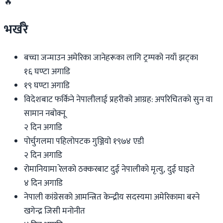
🔥
भर्खरै
बच्चा जन्माउन अमेरिका जानेहरूका लागि ट्रम्पको नयाँ झट्का
१६ घण्टा अगाडि
१९ घण्टा अगाडि
विदेशबाट फर्किने नेपालीलाई प्रहरीको आग्रह: अपरिचितको सुन वा
सामान नबोक्नू
२ दिन अगाडि
पोर्चुगलमा पहिलोपटक गुञ्जियो १९७४ एडी
२ दिन अगाडि
रोमानियामा रेलको ठक्करबाट दुई नेपालीको मृत्यु, दुई घाइते
४ दिन अगाडि
नेपाली कांग्रेसको आमन्त्रित केन्द्रीय सदस्यमा अमेरिकामा बस्ने
खगेन्द्र जिसी मनोनीत