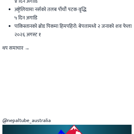
४ दिन अगाडि
अष्ट्रेलियामा नर्सको तलब पाँचौं पटक वृद्धि
५ दिन अगाडि
पाकिस्तानको ब्रोड पिकमा हिमपहिरो: बेपत्तामध्ये २ जनाको शव फेला
२०२६ अगस्ट १
थप समाचार →
@nepaltube_australia