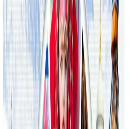
२०२६ अगस्ट ३
अस्ट्रेलियामा विवाह घट्यो, बढ्यो सम्बन्धविच्छेद
२०२६ जुलाई २९
थापाथलीबाट अष्ट्रेलियाका घरको डिजाइन
२०२६ जुलाई २७
अष्ट्रेलियामा मन्त्रालयका कर्मचारीले भ्रष्टाचार गरेको
भेटिएपछि शिक्षा मन्त्रीले दिइन् राजीनामा
२०२६ जुलाई २४
अन्तर्राष्ट्रिय विद्यार्थी आकर्षित गर्न भिक्टोरियाले बनायो
नयाँ रणनीति