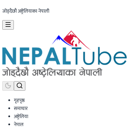
जोड्दैछौ अष्ट्रेलियाका नेपाली
गृहपृष्ठ
समाचार
अष्ट्रेलिया
नेपाल