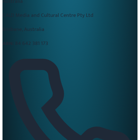
Australia
CALD Media and Cultural Centre Pty Ltd
Brisbane, Australia
ABN:
84 642 381 173