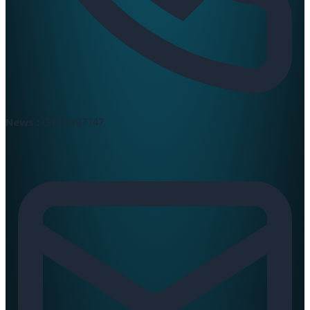
News :
0420397147