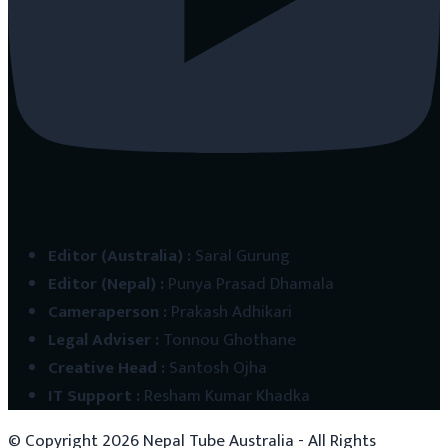
Editor (Australia)
:
Saral Gurung
Editor (Nepal)
:
Punya Prasad Dhamala
Cameraperson
:
Prakash Adhikari
Legal Adviser
:
Tonnou Ghothane
Creative Head
:
Santosh Ojha
IT Support
:
Resham Kumar Khadka
© Copyright
2026
Nepal Tube Australia - All Rights