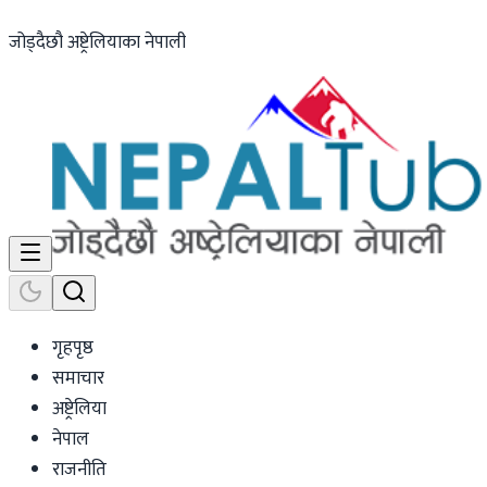
जोड्दैछौ अष्ट्रेलियाका नेपाली
गृहपृष्ठ
समाचार
अष्ट्रेलिया
नेपाल
राजनीति