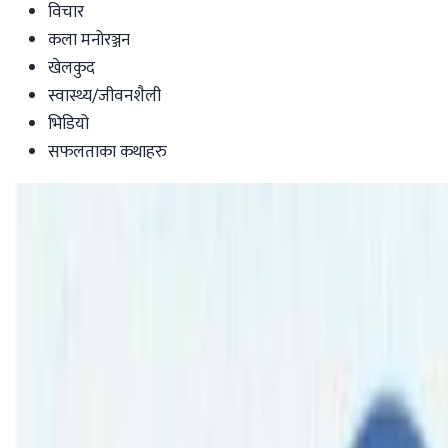
विचार
कला मनोरञ्जन
खेलकुद
स्वास्थ्य/जीवनशैली
भिडियो
सफलताका कथाहरु
Australia
यसकारण जिते अनिलले, यी हुन अरु विजयीहरु
Nepaltube Australia
|